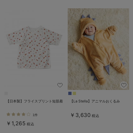
【日本製】フライスプリント短肌着
【La Stella】アニマルおくるみ
￥3,630
1件
税込
￥1,265
税込