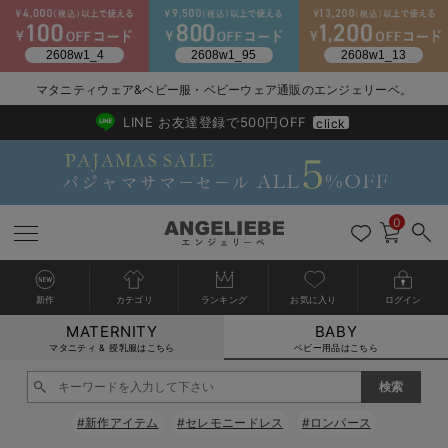
マタニティウェア&ベビー服・ベビーウェア通販のエンジェリーベ。
2026/NewArrival
送料495円(一部地域を除く) 7,700円以上で送料無料
LINE お友達登録で500円OFF
click
0
新作
カテゴリ
ランキング
お気に入り
ログイン
MATERNITY
BABY
戻る
戻る
戻る
戻る
戻る
戻る
戻る
戻る
戻る
戻る
戻る
戻る
戻る
戻る
戻る
戻る
戻る
戻る
戻る
戻る
戻る
戻る
戻る
戻る
戻る
戻る
戻る
戻る
戻る
戻る
戻る
カートに入れる
マタニティ & 授乳服はこちら
ベビー用品はこちら
新生児服全て
ベビー服全て
シーズンアイテム全て
ベビー・新生児 寝具全て
ベビー 雑貨全て
お出かけグッズ全て
ベビー｜季節の特集全て
アウトレット全て
特集全て
再入荷全て
送料無料アイテム全て
ブラキャミ おまとめ
【37周年祭セール】
気温差別オススメアイ
マタニティウェア お
こだわりの履き心地！
出産準備応援割全て
春のマタニティワンピ
Gift Selection 
冬の冷え対策インナー
入院準備の持ち物チェ
冬のあったか特集全て
閉じる
出産準備
ロンパース・カバーオール
甚平・浴衣
ベビーベッド・布団 （ベビー・新生児）
ベビーカー
猛暑からベビーを守るひんやりグッズ
【アウトレット】ワンピース
抗菌防臭加工
再入荷｜インナー
ベビーチェア（ハイローチェア）・ベビーラック
ワンピース
【37周年祭セール】2
【15℃】3月下旬～
動きやすく着回しでき
強撚スムース(コスパ
【おまとめ割】パジャ
カジュアル
ジャケット派
マタニティパジャマ
【オフィスカジュアル
レギンスタイプ
【フォーマル】ワンピ
【ベビー】長袖
ハンカチ
快適ウェア10%OFF
セットアップ・ レイ
〜3,000円（税込）
薄くてあったか
入院してすぐ使うグッ
【冬のあったか特集】
#新作アイテム
#セレモニードレス
#ロンパース