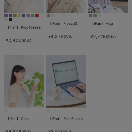
【iFan】 Freeze3
【iFan】 Mag
【iFan】 Pico Freeze
¥4,378
¥2,728
(税込)
(税込)
¥2,420
(税込)
【iFan】 Coola
【iFan】 Fino Freeze
¥4,378
¥3,520
(税込)
(税込)