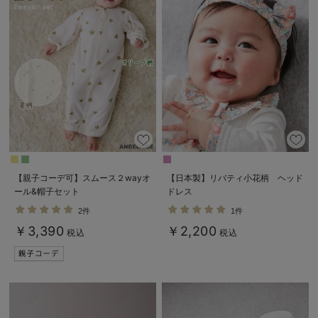
【親子コーデ可】スムース２wayオ
【日本製】リバティ小花柄 ヘッド
ール&帽子セット
ドレス
2件
1件
￥3,390
￥2,200
税込
税込