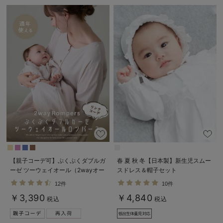
ベビー リュック
erbaviva（エルバビーバ）
ベビー 小物
安心の日本製。先輩ママが買ってよかった！本当に必要な出産準備品
ハレの日に着るANGELIEBEのセレモニー
買って正解！高評価レビューアイテム
冬に可愛いニットがお得！
親子コーデ｜ママとベビーにおすすめ！
便利な育児家電
Gift Selection 出産祝い
【親子コーデ可】ぷくぷくダブルガ
春 夏 秋 冬【日本製】新生児スムー
ーゼ ツーウェイオール（2wayオー
スドレス＆帽子セット
ロンパースはいつからいつまで使う？選ぶポイントも解説！
ル） ロンパース
12件
10件
保育園・入園準備特集
￥3,390
￥4,840
税込
税込
ファルスカ