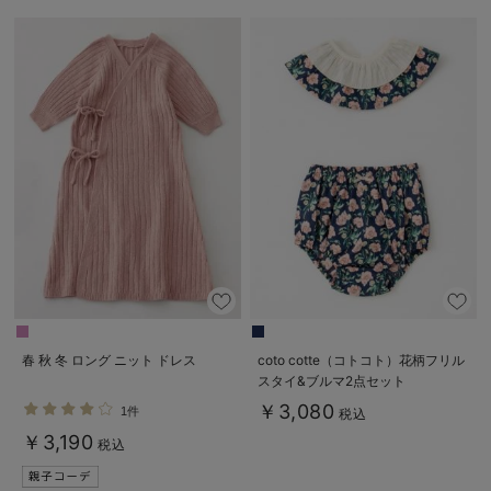
春 秋 冬 ロング ニット ドレス
coto cotte（コトコト）花柄フリル
スタイ&ブルマ2点セット
￥3,080
1件
税込
￥3,190
税込