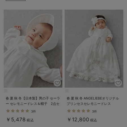
春 夏 秋 冬【日本製】男の子 セーラ
春 夏 秋 冬 ANGELIEBEオリジナル
ー セレモニードレス＆帽子 2点セ
プリンセスセレモニードレス
ット
3件
3件
￥5,478
￥12,800
税込
税込