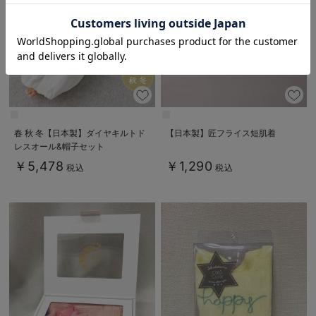
お気に入り商品を確認する
春 秋 冬【日本製】ダイヤキルトド
【日本製】匠フライス短肌着
レスオール&帽子セット
￥5,478
￥1,290
税込
税込