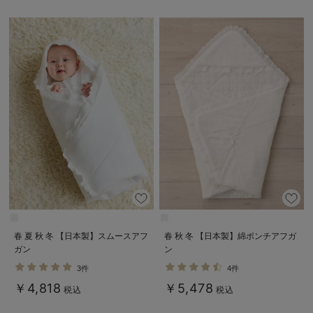
春 夏 秋 冬 【日本製】スムースアフ
春 秋 冬 【日本製】綿ポンチアフガ
ガン
ン
3件
4件
￥4,818
￥5,478
税込
税込