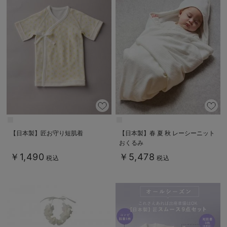
【日本製】匠お守り短肌着
【日本製】春 夏 秋 レーシーニット
おくるみ
￥1,490
￥5,478
税込
税込