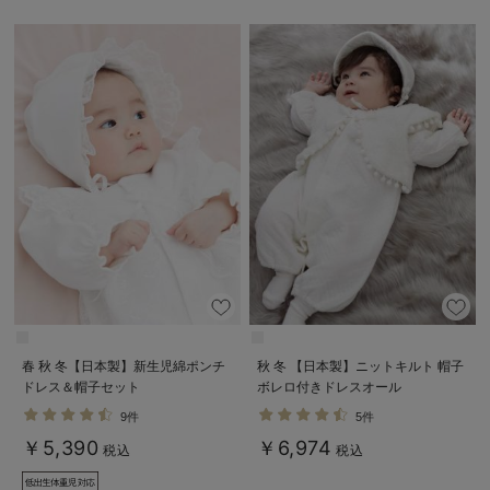
デロンギ
入院準備の持ち物チェック
春 秋 冬【日本製】新生児綿ポンチ
秋 冬 【日本製】ニットキルト 帽子
ドレス＆帽子セット
ボレロ付きドレスオール
9件
5件
￥5,390
￥6,974
税込
税込