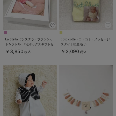
La Stella（ラ ステラ）ブランケッ
coto cotte（コトコト）メッセージ
ト＆ラトル 2点ボックスギフトセ
スタイ｜出産 祝い
ット
￥3,850
￥2,090
税込
税込