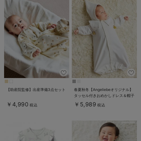
【助産院監修】出産準備3点セット
春夏秋冬【Angeliebeオリジナル】
タッセル付きおめかしドレス＆帽子
セット
￥4,990
￥5,989
税込
税込