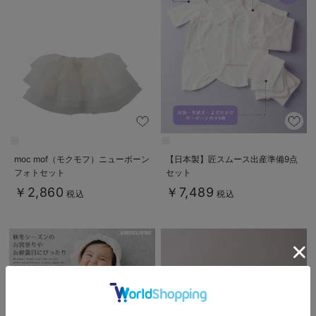
moc mof（モクモフ）ニューボーン
【日本製】匠スムース出産準備9点
フォトセット
セット
￥2,860
￥7,489
税込
税込