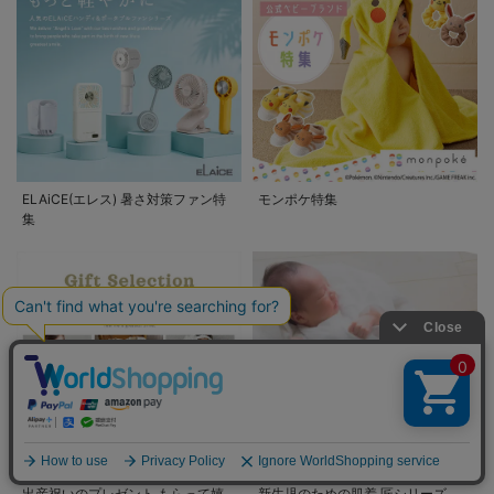
ELAiCE(エレス) 暑さ対策ファン特
モンポケ特集
集
出産祝いのプレゼント もらって嬉
新生児のための肌着 匠シリーズ