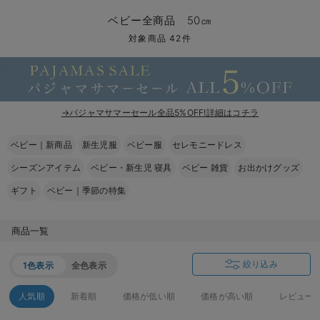
コンビ肌着・新生児/ベビー肌着
ベビー ワンピース
ベビー袴
ベビー ブランケット・タオルケット
子育て便利家電
抱っこ紐
夏のお役立ちベビーウェア
【アウトレット】トップス・授乳トップス
透け防止
再入荷｜アウター
トップス
【37周年祭セール】4
【〜10℃】3月中旬
涼しくて可愛い「ワン
デニム
きれいめトップス派
マタニティインナー
【オフィスカジュアル
パンツタイプ
【フォーマル】ボトム
【ベビー】半袖
2WAYオール
Aライン ・フレアワ
〜5,000円（税込）
綿混素材
赤ちゃんへ使うもの
【冬のあったか特集】
ベビー全商品 50㎝
ツーウェイオール・2WAYオール（新生児）
ベビー パンツ
おくるみ（新生児）
プレイマット・ベビー マット
ベビーケープ
シンカーパイル特集
【アウトレット】ボトムス
見えてもカワイイ
パンツ
レギンス
きれいめスカート派
ベビー
【フォーマル】トップ
【ベビー】グッズ
コンビ肌着
Iライン ・タイトシ
〜10,000円（税込）
腹巻・ひざ上パンツ
産後に使うグッズ
【冬のあったか特集】
対象商品 42件
ベビー ブルマ
ベビー 雑貨 小物
ベビーの動物なりきり特集
【アウトレット】パジャマ
コットン素材
スカート
オフィス
きれいめ美脚パンツ派
短肌着
快適ウェア10%OFF
ジャンパースカート/
10,001円（税込）〜
保温&リカバリー
【冬のあったか特集】
ベビー スカート
ベビー安全グッズ
ベビー 夏のお役立ちグッズ特集
【アウトレット】インナー
冷房対策
パジャマ
ツィード派
セット
ワーク・オフィス
女の子におススメのギ
レギンス・タイツ
→パジャマサマーセール全品5%OFF!詳細はコチラ
ベビートップス
ベビーおもちゃ
【素材別】ベビーロンパース特集
【アウトレット】ベビー
接触冷感素材
インナー
MAX55%OFF ブラッ
王道シンプル派
カジュアル
男の子におススメのギ
カップ付きインナー
ベビー｜新商品
新生児服
ベビー服
セレモニードレス
ベビー アウター
メモリアルグッズ
袴ロンパース特集
Tシャツブラ
雑貨
セットアップ派
フォーマル / オケー
定番ギフト
あったか度◎
シーズンアイテム
ベビー・新生児 寝具
ベビー 雑貨
お出かけグッズ
ベビー セットアップ
授乳・調乳・お食事
ブラトップ
ベビー
あったかアイテム｜ベ
もらって嬉しいギフト
裏起毛素材
ギフト
ベビー｜季節の特集
スタイ・よだれかけ（新生児・ベビー）
哺乳瓶
親子セット
かわいくておもしろい
商品一覧
ベビー帽子（新生児・乳児）
赤ちゃん 洗剤・洗濯用品・お掃除
快適機能ウェア特集 トップス
何枚あっても嬉しいア
絞り込み
1色表示
全色表示
新生児スリーパー・ベビーパジャマ
赤ちゃん お風呂・ベビースキンケア
快適機能ウェア特集 ボトムス
長く使えるアイテム
人気順
新着順
価格が低い順
価格が高い順
レビュー
おむつ関連グッズ
快適機能ウェア特集 パジャマ
ベビーシューズ・ファーストシューズ・ベビー靴下
お部屋映えアイテム