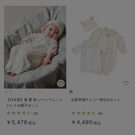
【日本製】春 夏 秋 レーシーニット
出産準備チェリー柄3点セット
ドレス＆帽子セット
2件
4件
￥5,478
￥4,490
税込
税込