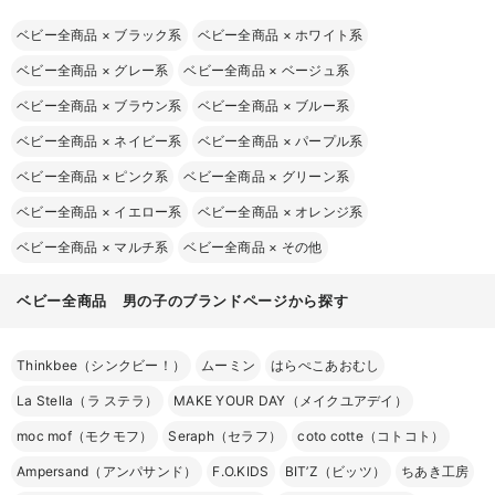
ベビー全商品
×
ブラック系
ベビー全商品
×
ホワイト系
ベビー全商品
×
グレー系
ベビー全商品
×
ベージュ系
ベビー全商品
×
ブラウン系
ベビー全商品
×
ブルー系
ベビー全商品
×
ネイビー系
ベビー全商品
×
パープル系
ベビー全商品
×
ピンク系
ベビー全商品
×
グリーン系
ベビー全商品
×
イエロー系
ベビー全商品
×
オレンジ系
ベビー全商品
×
マルチ系
ベビー全商品
×
その他
ベビー全商品 男の子のブランドページから探す
Thinkbee（シンクビー！）
ムーミン
はらぺこあおむし
La Stella（ラ ステラ）
MAKE YOUR DAY（メイクユアデイ）
moc mof（モクモフ）
Seraph（セラフ）
coto cotte（コトコト）
Ampersand（アンパサンド）
F.O.KIDS
BIT’Z（ビッツ）
ちあき工房