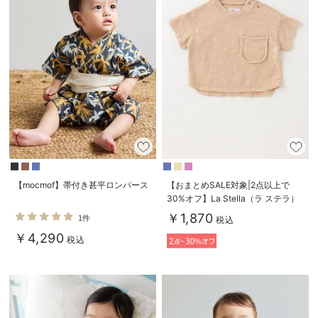
【mocmof】帯付き甚平ロンパース
【おまとめSALE対象|2点以上で
30%オフ】La Stella（ラ ステラ）
オーバーダイポケットTシャツ
￥1,870
1件
税込
￥4,290
税込