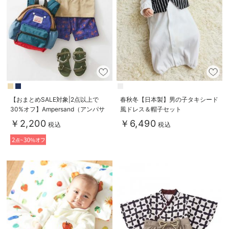
お気に入り商品を確認する
【おまとめSALE対象|2点以上で
春秋冬【日本製】男の子タキシード
30%オフ】Ampersand（アンパサ
風ドレス＆帽子セット
ンド）アウトドア柄Tシャツ＆パン
￥2,200
￥6,490
税込
税込
ツ2点セット