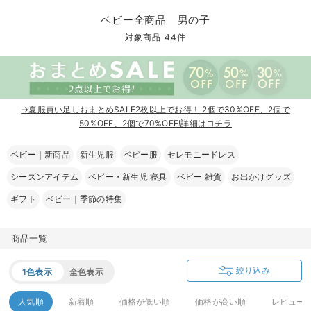
コンビ肌着・新生児/ベビー肌着
ベビー ワンピース
ベビー袴
ベビー ブランケット・タオルケット
子育て便利家電
抱っこ紐
夏のお役立ちベビーウェア
【アウトレット】トップス・授乳トップス
透け防止
再入荷｜アウター
トップス
【37周年祭セール】4
【〜10℃】3月中旬
涼しくて可愛い「ワン
デニム
きれいめトップス派
マタニティインナー
【オフィスカジュアル
パンツタイプ
【フォーマル】ボトム
【ベビー】半袖
2WAYオール
Aライン ・フレアワ
〜5,000円（税込）
綿混素材
赤ちゃんへ使うもの
【冬のあったか特集】
ベビー全商品 男の子
ツーウェイオール・2WAYオール（新生児）
ベビー パンツ
おくるみ（新生児）
プレイマット・ベビー マット
ベビーケープ
シンカーパイル特集
【アウトレット】ボトムス
見えてもカワイイ
パンツ
レギンス
きれいめスカート派
ベビー
【フォーマル】トップ
【ベビー】グッズ
コンビ肌着
Iライン ・タイトシ
〜10,000円（税込）
腹巻・ひざ上パンツ
産後に使うグッズ
【冬のあったか特集】
対象商品 44件
ベビー ブルマ
ベビー 雑貨 小物
ベビーの動物なりきり特集
【アウトレット】パジャマ
コットン素材
スカート
オフィス
きれいめ美脚パンツ派
短肌着
快適ウェア10%OFF
ジャンパースカート/
10,001円（税込）〜
保温&リカバリー
【冬のあったか特集】
ベビー スカート
ベビー安全グッズ
ベビー 夏のお役立ちグッズ特集
【アウトレット】インナー
冷房対策
パジャマ
ツィード派
セット
ワーク・オフィス
女の子におススメのギ
レギンス・タイツ
→夏服買い足しおまとめSALE2枚以上でお得！ 2個で30%OFF、2個で
ベビートップス
ベビーおもちゃ
【素材別】ベビーロンパース特集
【アウトレット】ベビー
接触冷感素材
インナー
MAX55%OFF ブラッ
王道シンプル派
カジュアル
男の子におススメのギ
カップ付きインナー
50%OFF、2個で70%OFF!詳細はコチラ
ベビー アウター
メモリアルグッズ
袴ロンパース特集
Tシャツブラ
雑貨
セットアップ派
フォーマル / オケー
定番ギフト
あったか度◎
ベビー｜新商品
新生児服
ベビー服
セレモニードレス
シーズンアイテム
ベビー・新生児 寝具
ベビー 雑貨
お出かけグッズ
ベビー セットアップ
授乳・調乳・お食事
ブラトップ
ベビー
あったかアイテム｜ベ
もらって嬉しいギフト
裏起毛素材
ギフト
ベビー｜季節の特集
スタイ・よだれかけ（新生児・ベビー）
哺乳瓶
親子セット
かわいくておもしろい
ベビー帽子（新生児・乳児）
赤ちゃん 洗剤・洗濯用品・お掃除
快適機能ウェア特集 トップス
何枚あっても嬉しいア
商品一覧
新生児スリーパー・ベビーパジャマ
赤ちゃん お風呂・ベビースキンケア
快適機能ウェア特集 ボトムス
長く使えるアイテム
絞り込み
1色表示
全色表示
おむつ関連グッズ
快適機能ウェア特集 パジャマ
ベビーシューズ・ファーストシューズ・ベビー靴下
お部屋映えアイテム
人気順
新着順
価格が低い順
価格が高い順
レビュー