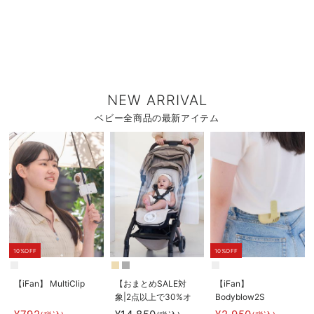
NEW ARRIVAL
ベビー全商品の最新アイテム
10%OFF
10%OFF
【iFan】 MultiClip
【おまとめSALE対
【iFan】
象|2点以上で30%オ
Bodyblow2S
フ】【AIRMON】