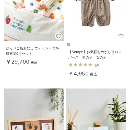
はらぺこあおむし ウォッシャブル
【Seraph】お気軽おめかし袴ロン
組布団9点セット
パース 男の子 女の子
￥29,700
税込
1件
￥4,950
税込