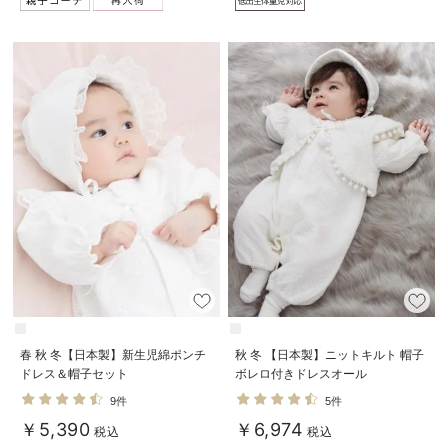
デロンギ
入院準備の持ち物チェック
春 秋 冬【日本製】新生児綿ポンチ
秋 冬 【日本製】ニットキルト 帽子
ドレス＆帽子セット
ボレロ付きドレスオール
9件
5件
￥5,390
￥6,974
税込
税込