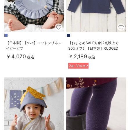
【日本製】【niva】コットンリネン
【おまとめSALE対象|2点以上で
ベビービブ
30%オフ】【日本製】RUGGED
WORKS（ラゲッドワークス）ロゴ
￥4,070
￥2,189
税込
税込
ロングTシャツ