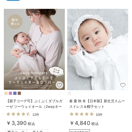
ベビー リュック
erbaviva（エルバビーバ）
ベビー 小物
安心の日本製。先輩ママが買ってよかった！本当に必要な出産準備品
ハレの日に着るANGELIEBEのセレモニー
買って正解！高評価レビューアイテム
冬に可愛いニットがお得！
親子コーデ｜ママとベビーにおすすめ！
便利な育児家電
Gift Selection 出産祝い
【親子コーデ可】ぷくぷくダブルガ
春 夏 秋 冬【日本製】新生児スムー
ロンパースはいつからいつまで使う？選ぶポイントも解説！
ーゼ ツーウェイオール（2wayオー
スドレス＆帽子セット
ル） ロンパース
保育園・入園準備特集
12件
10件
￥3,390
￥4,840
税込
税込
ファルスカ