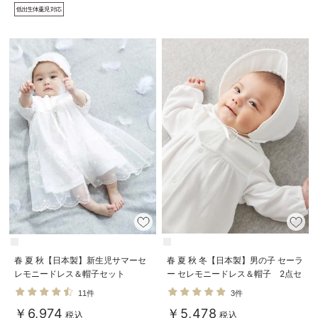
春 夏 秋【日本製】新生児サマーセ
春 夏 秋 冬【日本製】男の子 セーラ
レモニードレス＆帽子セット
ー セレモニードレス＆帽子 2点セ
ット
11件
3件
￥6,974
￥5,478
税込
税込