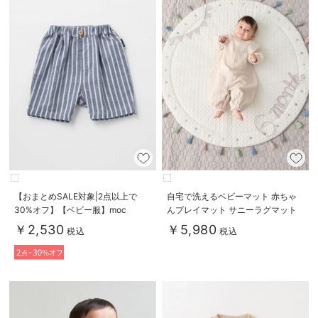
【おまとめSALE対象|2点以上で
自宅で洗えるベビーマット 赤ちゃ
30%オフ】【ベビー服】moc
んプレイマット サニーラグマット
mof（モクモフ）ぶるパン
（タッセル）
￥2,530
￥5,980
税込
税込