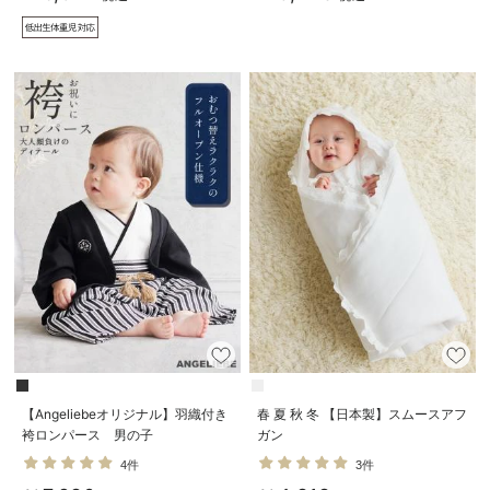
【Angeliebeオリジナル】羽織付き
春 夏 秋 冬 【日本製】スムースアフ
袴ロンパース 男の子
ガン
4件
3件