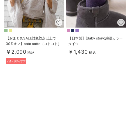
【おまとめSALE対象|2点以上で
【日本製】(Baby story)綿混カラー
30%オフ】coto cotte（コトコト）
タイツ
かぶと
￥2,090
￥1,430
税込
税込