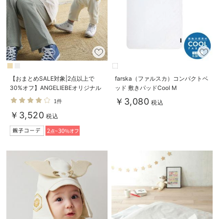
【おまとめSALE対象|2点以上で
farska（ファルスカ）コンパクトベ
30%オフ】ANGELIEBEオリジナル
ッド 敷きパッドCool M
異素材ドッキングロゴロンパース
￥3,080
1件
税込
￥3,520
税込