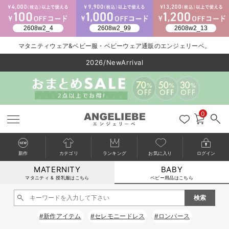
マタニティウェア&ベビー服・ベビーウェア通販のエンジェリーベ。
2026/NewArrival
送料495円(一部地域を除く) 7,700円以上で送料無料
LINE お友達登録で500円OFF
click
0
新作
カテゴリ
ランキング
お気に入り
ログイン
MATERNITY
BABY
戻る
戻る
戻る
戻る
戻る
戻る
戻る
戻る
戻る
戻る
戻る
戻る
戻る
戻る
戻る
戻る
戻る
戻る
戻る
戻る
戻る
戻る
戻る
戻る
戻る
戻る
戻る
戻る
戻る
戻る
戻る
カートに入れる
マタニティ & 授乳服はこちら
ベビー用品はこちら
新生児服全て
ベビー服全て
シーズンアイテム全て
ベビー・新生児 寝具全て
ベビー 雑貨全て
お出かけグッズ全て
ベビー｜季節の特集全て
アウトレット全て
特集全て
再入荷全て
送料無料アイテム全て
ブラキャミ おまとめ
【37周年祭セール】
気温差別オススメアイ
マタニティウェア お
こだわりの履き心地！
出産準備応援割全て
春のマタニティワンピ
Gift Selection 
冬の冷え対策インナー
入院準備の持ち物チェ
冬のあったか特集全て
閉じる
出産準備
ロンパース・カバーオール
甚平・浴衣
ベビーベッド・布団 （ベビー・新生児）
ベビーカー
猛暑からベビーを守るひんやりグッズ
【アウトレット】ワンピース
抗菌防臭加工
再入荷｜インナー
ベビーチェア（ハイローチェア）・ベビーラック
ワンピース
【37周年祭セール】2
【15℃】3月下旬～
動きやすく着回しでき
強撚スムース(コスパ
【おまとめ割】パジャ
カジュアル
ジャケット派
マタニティパジャマ
【オフィスカジュアル
レギンスタイプ
【フォーマル】ワンピ
【ベビー】長袖
ハンカチ
快適ウェア10%OFF
セットアップ・ レイ
〜3,000円（税込）
薄くてあったか
入院してすぐ使うグッ
【冬のあったか特集】
#新作アイテム
#セレモニードレス
#ロンパース