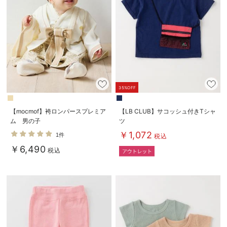
35%OFF
【mocmof】袴ロンパースプレミア
【LB CLUB】サコッシュ付きTシャ
ム 男の子
ツ
￥1,072
1件
税込
￥6,490
税込