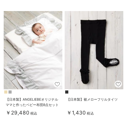
【日本製】ANGELIEBEオリジナル
【日本製】裾メローフリルタイツ
ママと作ったベビー布団8点セット
RUFFLE
￥29,480
￥1,430
税込
税込