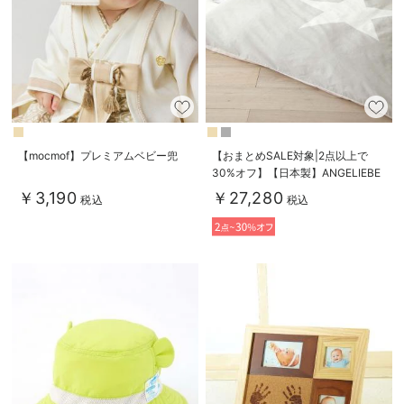
【mocmof】プレミアムベビー兜
【おまとめSALE対象|2点以上で
30%オフ】【日本製】ANGELIEBE
オリジナル ママと作ったベビー布
￥3,190
￥27,280
税込
税込
団8点セットSTAR