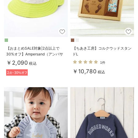
【おまとめSALE対象|2点以上で
【ちあき工房】コルクウッドスタン
30%オフ】Ampersand（アンパサ
ドL
ンド）耳付きアウトドアハット
￥2,090
1件
税込
￥10,780
税込