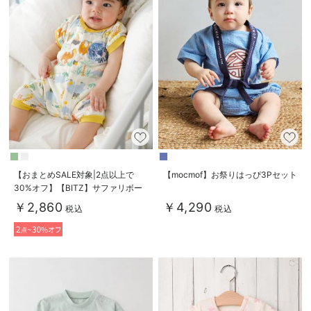
【おまとめSALE対象|2点以上で
【mocmof】お祭りはっぴ3Pセット
30%オフ】【BITZ】サファリボー
ダー柄ちびカバーオール
￥2,860
￥4,290
税込
税込