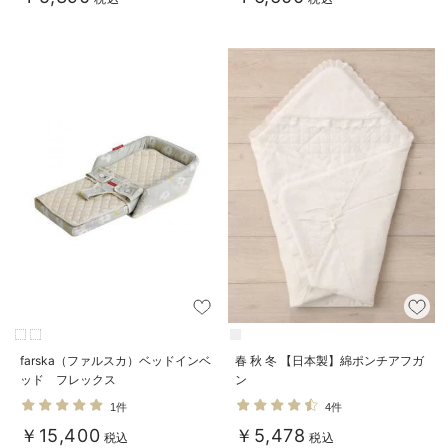
farska（ファルスカ）ベッドインベ
春 秋 冬 【日本製】綿ポンチアフガ
ッド フレックス
ン
1件
4件
￥15,400
￥5,478
税込
税込