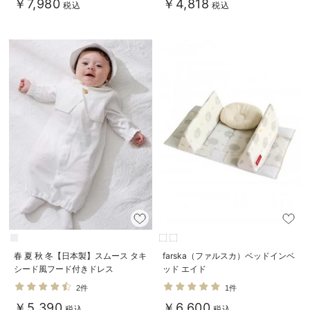
￥7,980
￥4,818
税込
税込
春 夏 秋 冬【日本製】スムース タキ
farska（ファルスカ）ベッドインベ
シード風フード付きドレス
ッド エイド
2件
1件
￥5,390
￥6,600
税込
税込