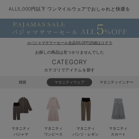
マタニティ パンツ
マタニティ ショーツ
授乳トップス
マタニティ オフィス 通勤服
授乳 ケープ
マタニティレギンス
【アウトレット】トップス・授乳トップス
透け防止
再入荷｜アウター
トップス
【37周年祭セール】4
【〜10℃】3月中旬
涼しくて可愛い「ワン
デニム
きれいめトップス派
マタニティインナー
【オフィスカジュアル
パンツタイプ
【フォーマル】ボトム
【ベビー】半袖
2WAYオール
Aライン ・フレアワ
〜5,000円（税込）
綿混素材
赤ちゃんへ使うもの
【冬のあったか特集】
ALL5,000円以下 ワンマイルウェアでおしゃれと快適を
マタニティ スカート
妊婦帯・腹帯・産前ガードル
マタニティ ドレス（結婚式・お呼ばれ）
【アウトレット】ボトムス
見えてもカワイイ
パンツ
レギンス
きれいめスカート派
ベビー
【フォーマル】トップ
【ベビー】グッズ
コンビ肌着
Iライン ・タイトシ
〜10,000円（税込）
腹巻・ひざ上パンツ
産後に使うグッズ
【冬のあったか特集】
マタニティ トップス
マタニティ 授乳 キャミソール
マタニティ フォーマル パンツ・ボトムス
【アウトレット】パジャマ
コットン素材
スカート
オフィス
きれいめ美脚パンツ派
短肌着
快適ウェア10%OFF
ジャンパースカート/
10,001円（税込）〜
保温&リカバリー
【冬のあったか特集】
マタニティ アウター（コート）・ママコート
産褥ショーツ
【アウトレット】インナー
冷房対策
パジャマ
ツィード派
セット
ワーク・オフィス
女の子におススメのギ
レギンス・タイツ
→パジャマサマーセール全品5%OFF!詳細はコチラ
お探しの商品は見つかりませんでした
骨盤・マタニティベルト （妊娠中・産後）
【アウトレット】ベビー
接触冷感素材
インナー
MAX55%OFF ブラッ
王道シンプル派
カジュアル
男の子におススメのギ
カップ付きインナー
CATEGORY
産後 ガードル インナー
Tシャツブラ
雑貨
セットアップ派
フォーマル / オケー
定番ギフト
あったか度◎
カテゴリでアイテムを探す
マタニティ 腹巻き
ブラトップ
ベビー
あったかアイテム｜ベ
もらって嬉しいギフト
裏起毛素材
雑貨
マタニティウェア
マタニティインナー
親子セット
かわいくておもしろい
快適機能ウェア特集 トップス
何枚あっても嬉しいア
快適機能ウェア特集 ボトムス
長く使えるアイテム
マタニティ
マタニティ
マタニティ
マタニティ
快適機能ウェア特集 パジャマ
お部屋映えアイテム
パジャマ
ワンピース
パンツ・レギン
スカート