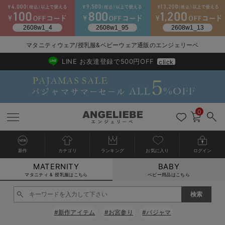
2026/NewArrival
送料495円(一部地域を除く) 7,700円以上で送料無料
マタニティウェア/授乳服&ベビーウェア通販のエンジェリーベ
LINE お友達登録で500円OFF
click
0
新作
カテゴリ
ランキング
お気に入り
ログイン
MATERNITY
BABY
戻る
戻る
戻る
戻る
戻る
戻る
戻る
戻る
戻る
戻る
戻る
戻る
戻る
戻る
戻る
戻る
戻る
戻る
戻る
戻る
戻る
戻る
戻る
戻る
戻る
戻る
戻る
戻る
戻る
戻る
戻る
カートに入れる
マタニティ & 授乳服はこちら
ベビー用品はこちら
マタニティウェア全て
マタニティ 下着・インナー全て
授乳服全て
マタニティ フォーマル全て
授乳用品全て
マタニティレッグウェア全て
マタニティ ボディケア全て
アウトレット全て
特集全て
再入荷全て
送料無料アイテム全て
ブラキャミ おまとめ
【37周年祭セール】
気温差別オススメアイ
マタニティウェア お
こだわりの履き心地！
出産準備応援割全て
春のマタニティワンピ
Gift Selection 
冬の冷え対策インナー
入院準備の持ち物チェ
冬のあったか特集全て
閉じる
マタニティ ワンピース
授乳ワンピース
マタニティ スーツ
妊婦用 抱き枕・授乳クッション
マタニティストッキング・タイツ
妊娠線クリーム
【アウトレット】ワンピース
抗菌防臭加工
再入荷｜インナー
授乳ブラ・マタニティブラ（マタニティインナー・産後用品）
ワンピース
【37周年祭セール】2
【15℃】3月下旬～
動きやすく着回しでき
強撚スムース(コスパ
【おまとめ割】パジャ
カジュアル
ジャケット派
マタニティパジャマ
【オフィスカジュアル
レギンスタイプ
【フォーマル】ワンピ
【ベビー】長袖
ハンカチ
快適ウェア10%OFF
セットアップ・ レイ
〜3,000円（税込）
薄くてあったか
入院してすぐ使うグッ
【冬のあったか特集】
#新作アイテム
#お宮参り
#パジャマ