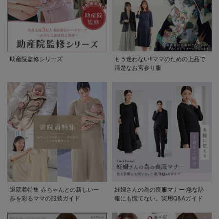
助産院監修シリーズ
もう迷わない!!ママのための上品で
清楚なお宮参り服
退院着特集 赤ちゃんとの新しい一
妊婦さんの為の喪服マナー 急な訃
歩を彩るママの服装ガイド
報にも慌てない。実用Q&Aガイド