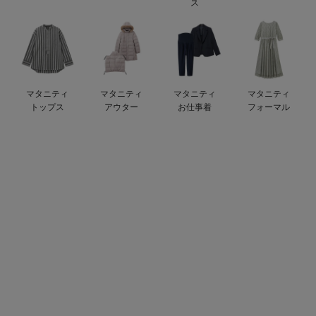
ス
erbaviva（エルバビーバ）
安心の日本製。先輩ママが買ってよかった！本当に必要な出産準備品
ハレの日に着るANGELIEBEのセレモニー
マタニティ
マタニティ
マタニティ
マタニティ
買って正解！高評価レビューアイテム
トップス
アウター
お仕事着
フォーマル
冬に可愛いニットがお得！
親子コーデ｜ママとベビーにおすすめ！
便利な育児家電
Gift Selection 出産祝い
ロンパースはいつからいつまで使う？選ぶポイントも解説！
保育園・入園準備特集
ファルスカ