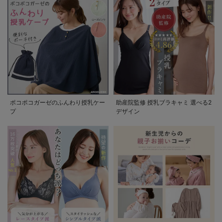
ポコポコガーゼのふんわり授乳ケー
助産院監修 授乳ブラキャミ 選べる2
プ
デザイン