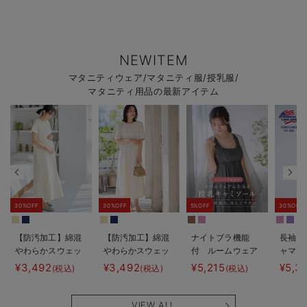
NEWITEM
マタニティウェア/マタニティ服/授乳服/
マタニティ用品の最新アイテム
30%OFF
30%OFF
5%OFF
30%OFF
【防汚加工】綿混
【防汚加工】綿混
ナイトブラ機能
長袖サ
やわらかスウェッ
やわらかスウェッ
付 ルームウェア
ャマ3
ト半袖ティアード
ト半袖フレアワン
にもなる授乳キャ
JEMO
¥3,492
¥3,492
¥5,215
¥5,3
(税込)
(税込)
(税込)
ネグリジェ マタ
ピース マタニテ
ミソール
ェーイ
ニティ・産後【出
ィ・産後【出産後
ン） 
産後も長く使え
も長く使える】
タニテ
VIEW ALL