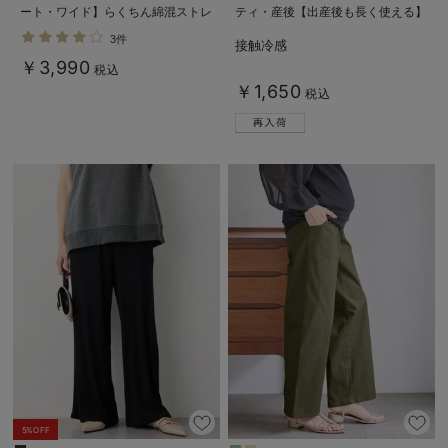
ート・ワイド】らくちん綿混ストレ
ティ・産後【出産後も長く使える】
ッチリブパンツ マタニティ・産後
fairy（フェアリー）
3件
接触冷感
【出産後も長く使える】
￥3,990
税込
￥1,650
税込
5%OFF