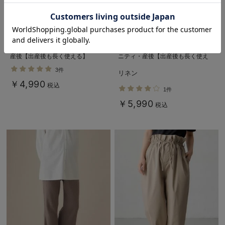
お気に入り商品を確認する
タックワイドパンツ マタニティ・
コットンリネンワイドパンツ マタ
産後【出産後も長く使える】
ニティ・産後【出産後も長く使え
る】
3件
リネン
￥4,990
税込
1件
￥5,990
税込