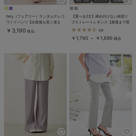
fairy（フェアリー）ランダムテレコ
【選べる2丈】締め付けない綿混リ
ワイドパンツ【出産後も長く使え
ブストレートレギンス【産後まで長
る】
く使える】
￥3,190
6件
税込
￥1,790 ～ ￥1,890
税込