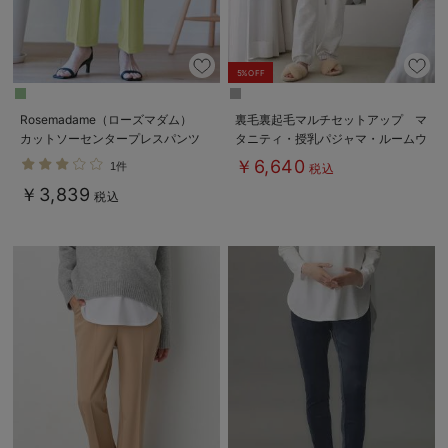
5%OFF
Rosemadame（ローズマダム）
裏毛裏起毛マルチセットアップ マ
カットソーセンタープレスパンツ
タニティ・授乳パジャマ・ルームウ
マタニティ・産後
ェア・授乳服【出産後も長く使え
￥6,640
1件
税込
る】
￥3,839
税込