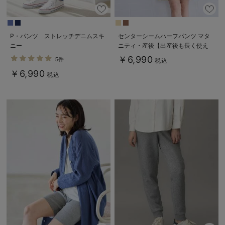
P・パンツ ストレッチデニムスキ
センターシームハーフパンツ マタ
ニー
ニティ・産後【出産後も長く使え
る】
￥6,990
5件
税込
￥6,990
税込