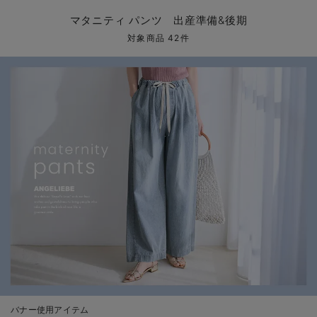
マタニティ パンツ
マタニティ ショーツ
授乳トップス
マタニティ オフィス 通勤服
授乳 ケープ
マタニティレギンス
【アウトレット】トップス・授乳トップス
透け防止
再入荷｜アウター
トップス
【37周年祭セール】4
【〜10℃】3月中旬
涼しくて可愛い「ワン
デニム
きれいめトップス派
マタニティインナー
【オフィスカジュアル
パンツタイプ
【フォーマル】ボトム
【ベビー】半袖
2WAYオール
Aライン ・フレアワ
〜5,000円（税込）
綿混素材
赤ちゃんへ使うもの
【冬のあったか特集】
マタニティ パンツ 出産準備&後期
マタニティ スカート
妊婦帯・腹帯・産前ガードル
マタニティ ドレス（結婚式・お呼ばれ）
【アウトレット】ボトムス
見えてもカワイイ
パンツ
レギンス
きれいめスカート派
ベビー
【フォーマル】トップ
【ベビー】グッズ
コンビ肌着
Iライン ・タイトシ
〜10,000円（税込）
腹巻・ひざ上パンツ
産後に使うグッズ
【冬のあったか特集】
対象商品 42件
マタニティ トップス
マタニティ 授乳 キャミソール
マタニティ フォーマル パンツ・ボトムス
【アウトレット】パジャマ
コットン素材
スカート
オフィス
きれいめ美脚パンツ派
短肌着
快適ウェア10%OFF
ジャンパースカート/
10,001円（税込）〜
保温&リカバリー
【冬のあったか特集】
マタニティ アウター（コート）・ママコート
産褥ショーツ
【アウトレット】インナー
冷房対策
パジャマ
ツィード派
セット
ワーク・オフィス
女の子におススメのギ
レギンス・タイツ
骨盤・マタニティベルト （妊娠中・産後）
【アウトレット】ベビー
接触冷感素材
インナー
MAX55%OFF ブラッ
王道シンプル派
カジュアル
男の子におススメのギ
カップ付きインナー
産後 ガードル インナー
Tシャツブラ
雑貨
セットアップ派
フォーマル / オケー
定番ギフト
あったか度◎
マタニティ 腹巻き
ブラトップ
ベビー
あったかアイテム｜ベ
もらって嬉しいギフト
裏起毛素材
親子セット
かわいくておもしろい
快適機能ウェア特集 トップス
何枚あっても嬉しいア
快適機能ウェア特集 ボトムス
長く使えるアイテム
快適機能ウェア特集 パジャマ
お部屋映えアイテム
バナー使用アイテム