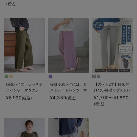
トレートレギンス【産
トレッチリブパンツ
ームウェア・授乳服
(税込)
後まで長く使える】
マタニティ・産後【出
【出産後も長く使え
産後も長く使える】
る】
綿混ハイストレッチチ
接触冷感ラクにはける
【選べる2丈】締め付
ノパンツ マタニテ
ストレートパンツ マ
けない綿混リブストレ
ィ・産後【出産後も長
タニティ・産後
ートレギンス【産後ま
¥6,990
¥4,389
¥1,790〜¥1,890
(税込)
(税込)
く着られる】
Rosemadame（ロー
で長く使える】
(税込)
ズマダム）