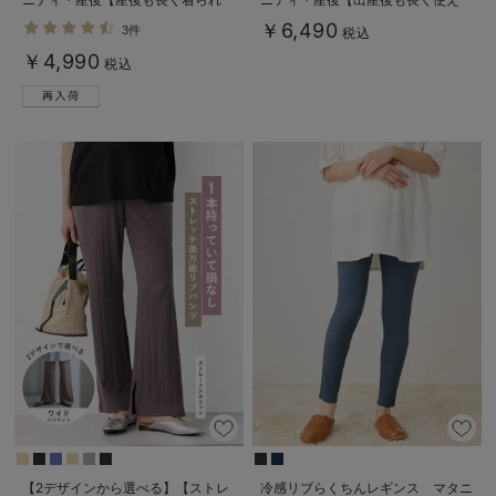
る】
る】
￥6,490
3件
税込
￥4,990
税込
【2デザインから選べる】【ストレ
冷感リブらくちんレギンス マタニ