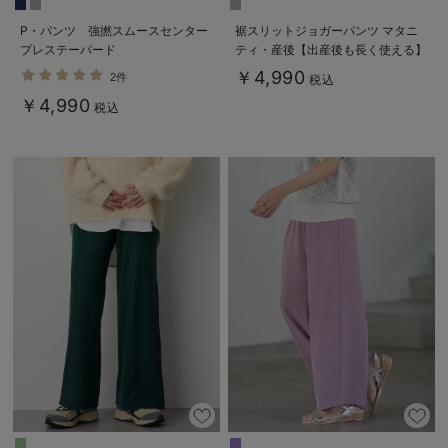
P・パンツ 強撚スムースセンター
裾スリットジョガーパンツ マタニ
プレステーパード
ティ・産後【出産後も長く使える】
￥4,990
2件
税込
￥4,990
税込