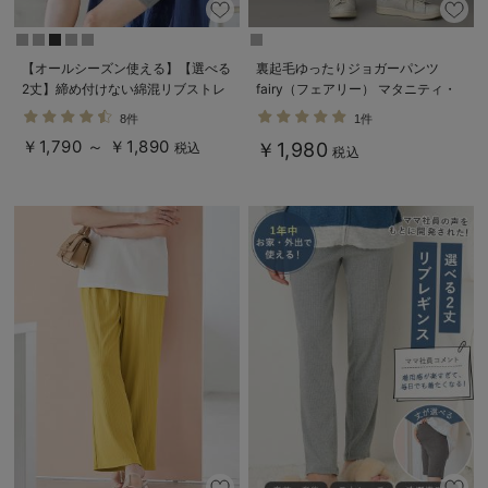
【オールシーズン使える】【選べる
裏起毛ゆったりジョガーパンツ
2丈】締め付けない綿混リブストレ
fairy（フェアリー） マタニティ・
ートレギンス【産後まで長く使え
産後 【出産後も長く使える】
8件
1件
る】
￥1,790 ～ ￥1,890
￥1,980
税込
税込