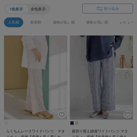
絞り込み
1色表示
全色表示
人気順
新着順
価格が低い順
価格が高い順
レビュー
らくちんレースワイドパンツ マタ
裾切り替え綿混ワイドパンツ マタ
ニティ・産後【産後も長く着られ
ニティ・産後【出産後も長く使え