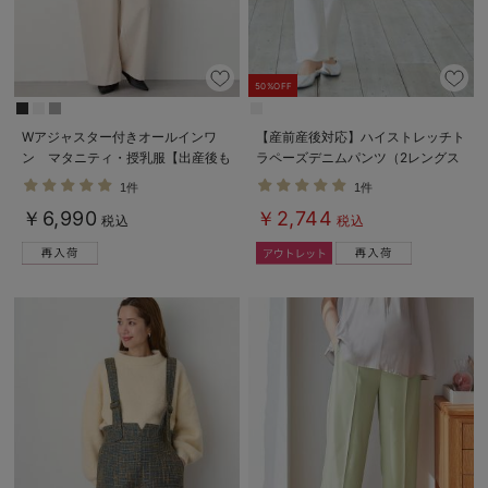
50%OFF
Wアジャスター付きオールインワ
【産前産後対応】ハイストレッチト
ン マタニティ・授乳服【出産後も
ラペーズデニムパンツ（2レングス
長く使える】
展開）【出産後も長く使える】
1件
1件
￥6,990
￥2,744
税込
税込