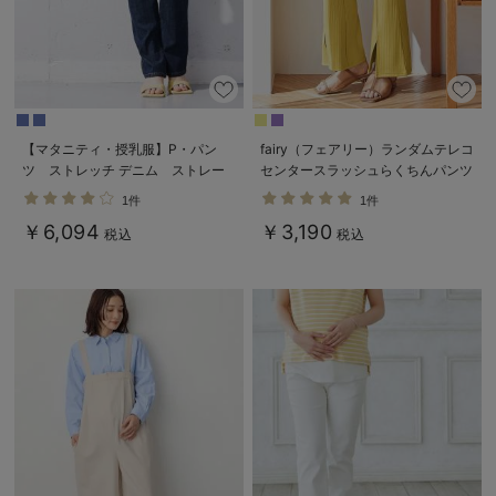
【マタニティ・授乳服】P・パン
fairy（フェアリー）ランダムテレコ
ツ ストレッチ デニム ストレー
センタースラッシュらくちんパンツ
トセミフレア【ブーツカット】マタ
【出産後も長く使える】
1件
1件
ニティパンツデニム
￥6,094
￥3,190
税込
税込