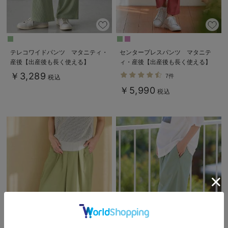
テレコワイドパンツ マタニティ・
センタープレスパンツ マタニテ
産後【出産後も長く使える】
ィ・産後【出産後も長く使える】
Rosemadame（ローズマダム）
￥3,289
7件
税込
￥5,990
税込