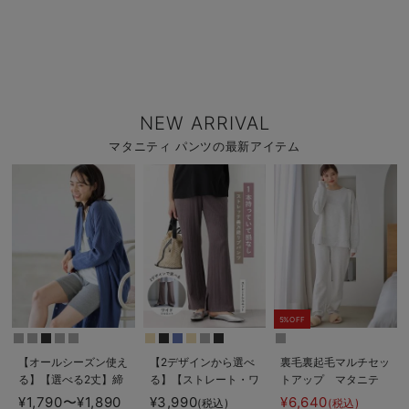
NEW ARRIVAL
マタニティ パンツの最新アイテム
5%OFF
【オールシーズン使え
【2デザインから選べ
裏毛裏起毛マルチセッ
る】【選べる2丈】締
る】【ストレート・ワ
トアップ マタニテ
め付けない綿混リブス
イド】らくちん綿混ス
ィ・授乳パジャマ・ル
¥1,790〜¥1,890
¥3,990
¥6,640
(税込)
(税込)