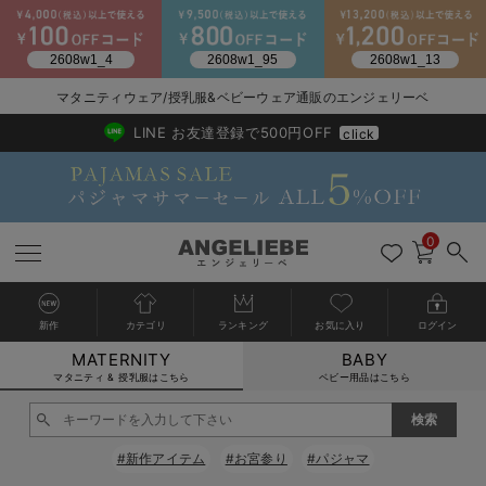
マタニティウェア/授乳服&ベビーウェア通販のエンジェリーベ
2026/NewArrival
送料495円(一部地域を除く) 7,700円以上で送料無料
LINE お友達登録で500円OFF
click
0
新作
カテゴリ
ランキング
お気に入り
ログイン
MATERNITY
BABY
戻る
戻る
戻る
戻る
戻る
戻る
戻る
戻る
戻る
戻る
戻る
戻る
戻る
戻る
戻る
戻る
戻る
戻る
戻る
戻る
戻る
戻る
戻る
戻る
戻る
戻る
戻る
戻る
戻る
戻る
戻る
カートに入れる
マタニティ & 授乳服はこちら
ベビー用品はこちら
マタニティウェア全て
マタニティ 下着・インナー全て
授乳服全て
マタニティ フォーマル全て
授乳用品全て
マタニティレッグウェア全て
マタニティ ボディケア全て
アウトレット全て
特集全て
再入荷全て
送料無料アイテム全て
ブラキャミ おまとめ
【37周年祭セール】
気温差別オススメアイ
マタニティウェア お
こだわりの履き心地！
出産準備応援割全て
春のマタニティワンピ
Gift Selection 
冬の冷え対策インナー
入院準備の持ち物チェ
冬のあったか特集全て
閉じる
マタニティ ワンピース
授乳ワンピース
マタニティ スーツ
妊婦用 抱き枕・授乳クッション
マタニティストッキング・タイツ
妊娠線クリーム
【アウトレット】ワンピース
抗菌防臭加工
再入荷｜インナー
授乳ブラ・マタニティブラ（マタニティインナー・産後用品）
ワンピース
【37周年祭セール】2
【15℃】3月下旬～
動きやすく着回しでき
強撚スムース(コスパ
【おまとめ割】パジャ
カジュアル
ジャケット派
マタニティパジャマ
【オフィスカジュアル
レギンスタイプ
【フォーマル】ワンピ
【ベビー】長袖
ハンカチ
快適ウェア10%OFF
セットアップ・ レイ
〜3,000円（税込）
薄くてあったか
入院してすぐ使うグッ
【冬のあったか特集】
#新作アイテム
#お宮参り
#パジャマ