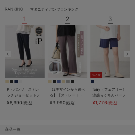
デロンギ
RANKING
マタニティ パンツランキング
1
2
3
入院準備の持ち物チェック
5%OFF
P・パンツ ストレ
【2デザインから選べ
fairy（フェアリー）
ッチジョーゼットテ
る】【ストレート・
涼感らくちんハーフ
ーパード
ワイド】らくちん綿
パンツ マタニテ
¥6,990
¥3,990
¥1,776
(税込)
(税込)
(税込)
混ストレッチリブパ
ィ・産後【出産後も
ンツ マタニティ・
長く使える】
産後【出産後も長く
使える】
商品一覧