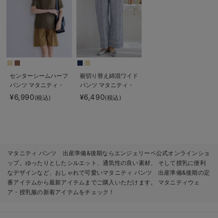
センターシームハーフ
裾切り替え綿混ワイド
パンツ マタニティ・
パンツ マタニティ・
産後【出産後も長く使
産後【出産後も長く使
¥6,990
¥6,490
(税込)
(税込)
える】
える】
マタニティ パンツ 出産準備&後期ならエンジェリーベ公式オンラインショ
ップ。ゆったりとしたシルエット、通気性の良い素材、 そして授乳に便利
なデザインなど、おしゃれで可愛いマタニティ パンツ 出産準備&後期の定
番アイテムから最新アイテムまでご購入いただけます。 マタニティウェ
ア・授乳服の新着アイテムをチェック！