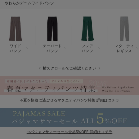
やわらかデニムワイドパンツ
erbaviva（エルバビーバ）
安心の日本製。先輩ママが買ってよかった！本当に必要な出産準備品
ハレの日に着るANGELIEBEのセレモニー
買って正解！高評価レビューアイテム
ワイド
テーパード
フレア
マタニティ
パンツ
パンツ
パンツ
レギンス
冬に可愛いニットがお得！
横スクロールでご確認ください
親子コーデ｜ママとベビーにおすすめ！
便利な育児家電
Gift Selection 出産祝い
→夏を快適に過ごせるマタニティパンツ特集!詳細はコチラ
ロンパースはいつからいつまで使う？選ぶポイントも解説！
保育園・入園準備特集
→パジャマサマーセール全品5%OFF!詳細はコチラ
ファルスカ