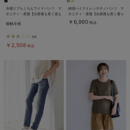
冷感リブらくちんワイドパンツ マ
綿混ハイストレッチチノパンツ マ
タニティ・産後【出産後も長く使え
タニティ・産後【出産後も長く着ら
る】fairy（フェアリー）
れる】
￥6,990
税込
接触冷感
5件
￥2,508
税込