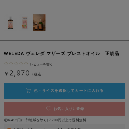
erbaviva（エルバビーバ）
安心の日本製。先輩ママが買ってよかった！本当に必要な出産準備品
ハレの日に着るANGELIEBEのセレモニー
買って正解！高評価レビューアイテム
冬に可愛いニットがお得！
WELEDA ヴェレダ マザーズ ブレストオイル 正規品
親子コーデ｜ママとベビーにおすすめ！
レビューを書く
2,970
￥
(税込)
便利な育児家電
Gift Selection 出産祝い
色・サイズを選択して
カートに入れる
ロンパースはいつからいつまで使う？選ぶポイントも解説！
お気に入りに登録
保育園・入園準備特集
送料495円(一部地域を除く) 7,700円以上で送料無料
ファルスカ