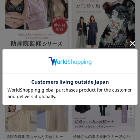
お買い物を続ける
カートへ進む
RELATED ITEMS
関連商品
2
2
助産院監修シリーズ
もう迷わない!!ママのための上品で
清楚なお宮参り服
お気に入り商品を確認する
WELEDAヴェレダ
WELEDA ヴェレダ
マザーズ ボディバ
マザーズ ボディオ
ター 正規品
イル 正規品
¥4,400
¥4,400
(税込)
(税込)
退院着特集 赤ちゃんとの新しい一
妊婦さんの為の喪服マナー 急な訃