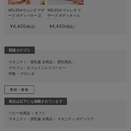
WELEDAヴェレダ マザ
WELEDA ヴェレダ マ
ーズ ボディバター 正
ザーズ ボディオイル
規品
正規品
¥4,400
¥4,400
(税込)
(税込)
関連カテゴリ
マタニティ・授乳服 全商品
授乳用品
＞
＞
デカフェ・カフェインレスコーヒー
特集
デロンギ
＞
商品は以下にも掲載されています
ベビー全商品
ギフト
＞
マタニティ・授乳服 全商品
マタニティ ボディケア
＞