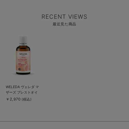
RECENT VIEWS
最近見た商品
商
品
詳
細
を
見
る
商
WELEDA ヴェレダ マ
品
ザーズ ブレストオイ
詳
細
ル 正規品
￥2,970
(税込)
を
見
る