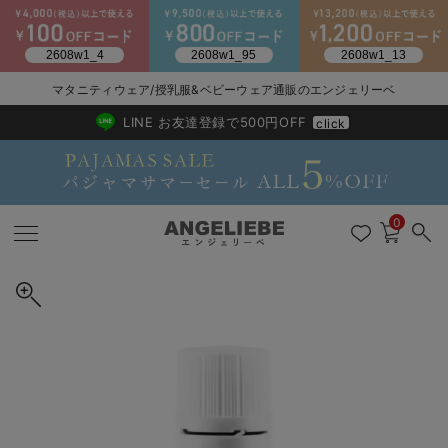
2026/NewArrival
送料495円(一部地域を除く) 7,700円以上で送料無料
マタニティウェア/授乳服&ベビーウェア通販のエンジェリーベ
LINE お友達登録で500円OFF
click
0
戻る
戻る
戻る
戻る
戻る
戻る
戻る
戻る
戻る
戻る
戻る
戻る
戻る
戻る
戻る
戻る
戻る
戻る
戻る
戻る
戻る
戻る
戻る
戻る
戻る
戻る
戻る
戻る
戻る
戻る
戻る
カートに入れる
マタニティウェア全て
マタニティ 下着・インナー全て
授乳服全て
マタニティ フォーマル全て
授乳用品全て
マタニティレッグウェア全て
マタニティ ボディケア全て
アウトレット全て
特集全て
再入荷全て
送料無料アイテム全て
ブラキャミ おまとめ
【37周年祭セール】
気温差別オススメアイ
マタニティウェア お
こだわりの履き心地！
出産準備応援割全て
春のマタニティワンピ
Gift Selection 
冬の冷え対策インナー
入院準備の持ち物チェ
冬のあったか特集全て
WELEDA ヴェレダ マザーズ ブレストオイル 正規品
マタニティ ワンピース
授乳ワンピース
マタニティ スーツ
妊婦用 抱き枕・授乳クッション
マタニティストッキング・タイツ
妊娠線クリーム
【アウトレット】ワンピース
抗菌防臭加工
再入荷｜インナー
授乳ブラ・マタニティブラ（マタニティインナー・産後用品）
ワンピース
【37周年祭セール】2
【15℃】3月下旬～
動きやすく着回しでき
強撚スムース(コスパ
【おまとめ割】パジャ
カジュアル
ジャケット派
マタニティパジャマ
【オフィスカジュアル
レギンスタイプ
【フォーマル】ワンピ
【ベビー】長袖
ハンカチ
快適ウェア10%OFF
セットアップ・ レイ
〜3,000円（税込）
薄くてあったか
入院してすぐ使うグッ
【冬のあったか特集】