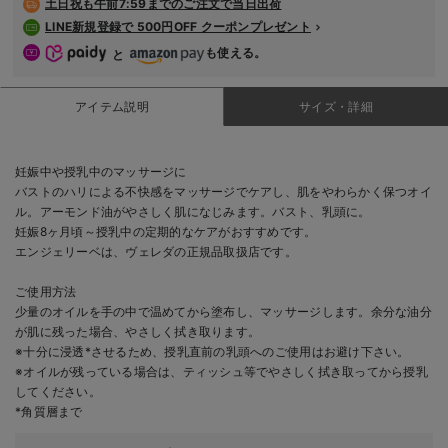
土日祝も
午前7:59までのご注文で当日出荷
デロンギ
LINE新規登録で 500円OFF クーポンプレゼント
も使える。
と
入院準備の持ち物チェック
アイテム説明
サイズ・詳細
妊娠中や授乳中のマッサージに
バストのハリによる不快感をマッサージでケアし、肌をやわらかく保つオイ
ル。アーモンド油がやさしく肌になじみます。バスト、乳頭に。
妊娠8ヶ月頃～授乳中の定期的なケアがおすすめです。
エンジェリーベは、ヴェレダの正規品取扱店です。
ご使用方法
少量のオイルを手の中で温めてから塗布し、マッサージします。余分な油分
が肌に残った場合、やさしく拭き取ります。
※十分に浸透*させるため、授乳直前の乳頭へのご使用はお避け下さい。
※オイルが残っている場合は、ティッシュ等でやさしく拭き取ってから授乳
してください。
*角質層まで