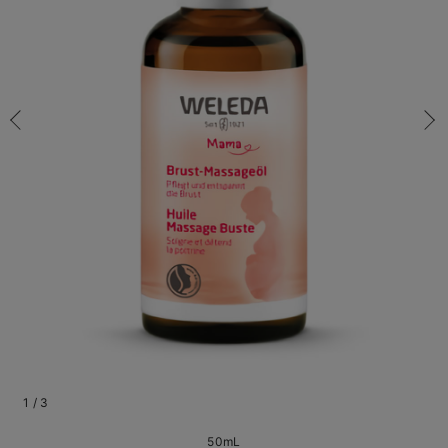
50mL/在庫あり
マタニティ パンツ
マタニティ ショーツ
授乳トップス
マタニティ オフィス 通勤服
授乳 ケープ
マタニティレギンス
【アウトレット】トップス・授乳トップス
透け防止
再入荷｜アウター
トップス
【37周年祭セール】4
【〜10℃】3月中旬
涼しくて可愛い「ワン
デニム
きれいめトップス派
マタニティインナー
【オフィスカジュアル
パンツタイプ
【フォーマル】ボトム
【ベビー】半袖
2WAYオール
Aライン ・フレアワ
〜5,000円（税込）
綿混素材
赤ちゃんへ使うもの
【冬のあったか特集】
50mL/在庫あり
マタニティ スカート
妊婦帯・腹帯・産前ガードル
マタニティ ドレス（結婚式・お呼ばれ）
【アウトレット】ボトムス
見えてもカワイイ
パンツ
レギンス
きれいめスカート派
ベビー
【フォーマル】トップ
【ベビー】グッズ
コンビ肌着
Iライン ・タイトシ
〜10,000円（税込）
腹巻・ひざ上パンツ
産後に使うグッズ
【冬のあったか特集】
￥2,970
マタニティ トップス
マタニティ 授乳 キャミソール
マタニティ フォーマル パンツ・ボトムス
【アウトレット】パジャマ
コットン素材
スカート
オフィス
きれいめ美脚パンツ派
短肌着
快適ウェア10%OFF
ジャンパースカート/
10,001円（税込）〜
保温&リカバリー
【冬のあったか特集】
カートに入れる
マタニティ アウター（コート）・ママコート
産褥ショーツ
【アウトレット】インナー
冷房対策
パジャマ
ツィード派
セット
ワーク・オフィス
女の子におススメのギ
レギンス・タイツ
―
骨盤・マタニティベルト （妊娠中・産後）
【アウトレット】ベビー
接触冷感素材
インナー
MAX55%OFF ブラッ
王道シンプル派
カジュアル
男の子におススメのギ
カップ付きインナー
閉じる
産後 ガードル インナー
Tシャツブラ
雑貨
セットアップ派
フォーマル / オケー
定番ギフト
あったか度◎
マタニティ 腹巻き
ブラトップ
ベビー
あったかアイテム｜ベ
もらって嬉しいギフト
裏起毛素材
親子セット
かわいくておもしろい
快適機能ウェア特集 トップス
何枚あっても嬉しいア
快適機能ウェア特集 ボトムス
長く使えるアイテム
1
/
3
快適機能ウェア特集 パジャマ
お部屋映えアイテム
50mL