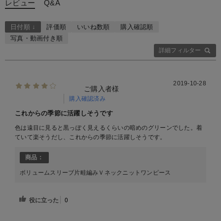
レビュー
Q&A
日付順 ↓
評価順
いいね数順
購入確認順
写真・動画付き順
詳細フィルター
2019-10-28
ご購入者様
購入確認済み
これからの季節に活躍しそうです
色は遠目に見ると黒っぽく見えるくらいの暗めのグリーンでした。着
ていて楽そうだし、これからの季節に活躍しそうです。
商品：
ボリュームスリーブ片畦編みＶネックニットワンピース
役に立った
0