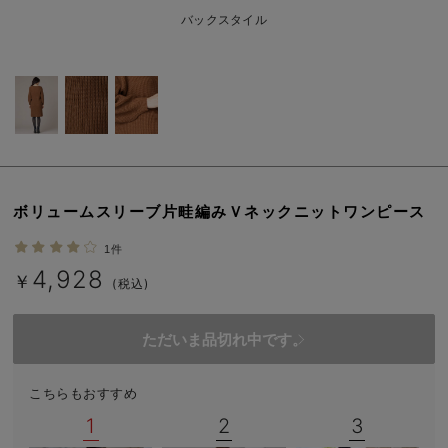
erbaviva（エルバビーバ）
バックスタイル
安心の日本製。先輩ママが買ってよかった！本当に必要な出産準備品
ハレの日に着るANGELIEBEのセレモニー
買って正解！高評価レビューアイテム
冬に可愛いニットがお得！
ボリュームスリーブ片畦編みＶネックニットワンピース
親子コーデ｜ママとベビーにおすすめ！
1件
便利な育児家電
4,928
￥
(税込)
Gift Selection 出産祝い
ただいま品切れ中です。
ロンパースはいつからいつまで使う？選ぶポイントも解説！
保育園・入園準備特集
こちらもおすすめ
1
2
3
ファルスカ