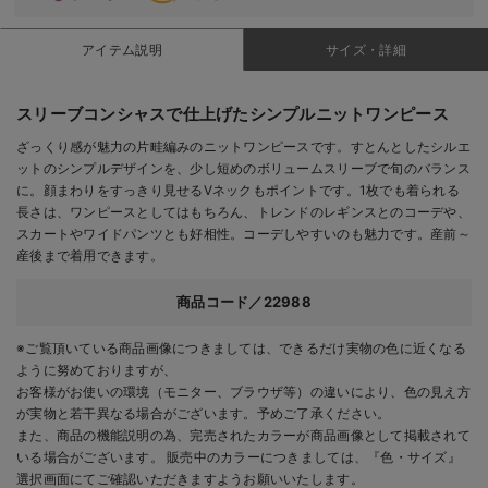
アイテム説明
サイズ・詳細
スリーブコンシャスで仕上げたシンプルニットワンピース
ざっくり感が魅力の片畦編みのニットワンピースです。すとんとしたシルエ
ットのシンプルデザインを、少し短めのボリュームスリーブで旬のバランス
に。顔まわりをすっきり見せるVネックもポイントです。1枚でも着られる
長さは、ワンピースとしてはもちろん、トレンドのレギンスとのコーデや、
スカートやワイドパンツとも好相性。コーデしやすいのも魅力です。産前～
産後まで着用できます。
商品コード／22988
※ご覧頂いている商品画像につきましては、できるだけ実物の色に近くなる
ように努めておりますが、
お客様がお使いの環境（モニター、ブラウザ等）の違いにより、色の見え方
が実物と若干異なる場合がございます。予めご了承ください。
また、商品の機能説明の為、完売されたカラーが商品画像として掲載されて
いる場合がございます。 販売中のカラーにつきましては、『色・サイズ』
選択画面にてご確認いただきますようお願いいたします。