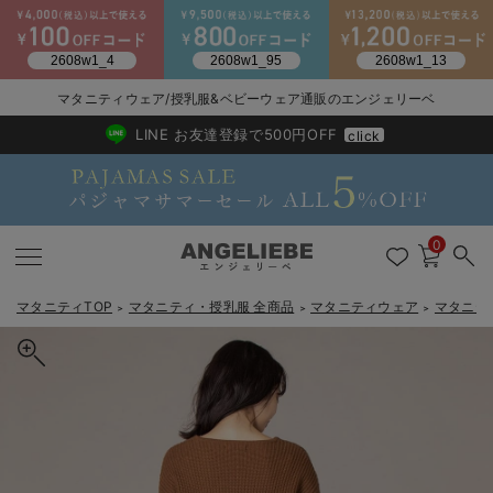
2026/NewArrival
送料495円(一部地域を除く) 7,700円以上で送料無料
マタニティウェア/授乳服&ベビーウェア通販のエンジェリーベ
LINE お友達登録で500円OFF
click
0
マタニティTOP
マタニティ・授乳服 全商品
マタニティウェア
マタニテ
＞
＞
＞
戻る
戻る
戻る
戻る
戻る
戻る
戻る
戻る
戻る
戻る
戻る
戻る
戻る
戻る
戻る
戻る
戻る
戻る
戻る
戻る
戻る
戻る
戻る
戻る
戻る
戻る
戻る
戻る
戻る
戻る
戻る
マタニティウェア全て
マタニティ 下着・インナー全て
授乳服全て
マタニティ フォーマル全て
授乳用品全て
マタニティレッグウェア全て
マタニティ ボディケア全て
アウトレット全て
特集全て
再入荷全て
送料無料アイテム全て
ブラキャミ おまとめ
【37周年祭セール】
気温差別オススメアイ
マタニティウェア お
こだわりの履き心地！
出産準備応援割全て
春のマタニティワンピ
Gift Selection 
冬の冷え対策インナー
入院準備の持ち物チェ
冬のあったか特集全て
マタニティ ワンピース
授乳ワンピース
マタニティ スーツ
妊婦用 抱き枕・授乳クッション
マタニティストッキング・タイツ
妊娠線クリーム
【アウトレット】ワンピース
抗菌防臭加工
再入荷｜インナー
授乳ブラ・マタニティブラ（マタニティインナー・産後用品）
ワンピース
【37周年祭セール】2
【15℃】3月下旬～
動きやすく着回しでき
強撚スムース(コスパ
【おまとめ割】パジャ
カジュアル
ジャケット派
マタニティパジャマ
【オフィスカジュアル
レギンスタイプ
【フォーマル】ワンピ
【ベビー】長袖
ハンカチ
快適ウェア10%OFF
セットアップ・ レイ
〜3,000円（税込）
薄くてあったか
入院してすぐ使うグッ
【冬のあったか特集】