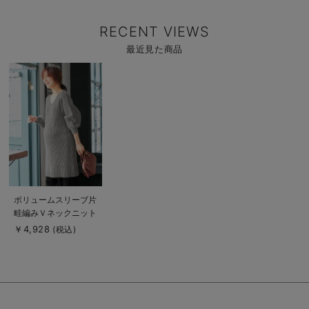
RECENT VIEWS
最近見た商品
商
品
詳
細
を
見
る
商
ボリュームスリーブ片
品
畦編みＶネックニット
詳
細
ワンピース
￥4,928
(税込)
を
見
る