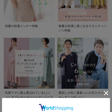
初夏の快適インナー特集
春夏を快適に過ごせるマタニティパ
ンツ特集
先輩ママに最も選ばれている!ぷく
着回しが効く最新ハレの日スタイル
ぷくダブルガーゼパジャマシリーズ
セレモニー6シーン