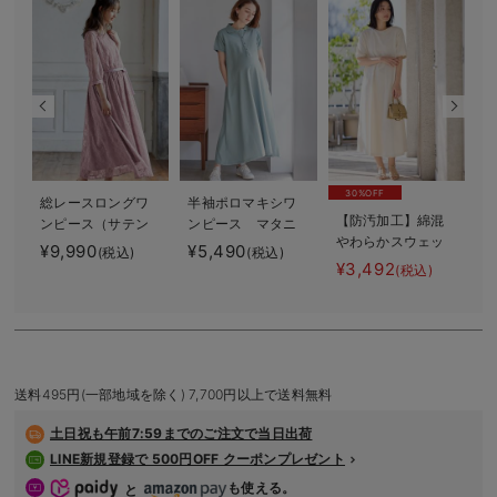
デロンギ
入院準備の持ち物チェック
30%OFF
総レースロングワ
半袖ポロマキシワ
【防汚加工】綿混
ンピース（サテン
ンピース マタニ
やわらかスウェッ
リボンベルト
ティ・授乳服【出
¥9,990
¥5,490
¥
(税込)
(税込)
ト半袖フレアワン
付） マタニテ
産後も長く使え
¥3,492
(税込)
ピース マタニテ
ィ・授乳服【出産
る】
ィ・産後【出産後
後も長く使える】
も長く使える】
送料495円(一部地域を除く) 7,700円以上で送料無料
土日祝も
午前7:59までのご注文で当日出荷
LINE新規登録で 500円OFF クーポンプレゼント
も使える。
と