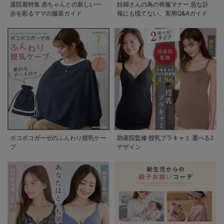
退院着特集 赤ちゃんとの新しい一
妊婦さんの為の喪服マナー 急な訃
歩を彩るママの服装ガイド
報にも慌てない。実用Q&Aガイド
ポコポコガーゼのふんわり授乳ケー
助産院監修 授乳ブラキャミ 選べる2
プ
デザイン