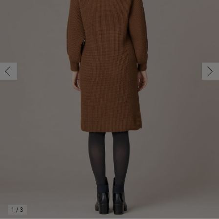
マタニティ パンツ
マタニティ ショーツ
授乳トップス
マタニティ オフィス 通勤服
授乳 ケープ
マタニティレギンス
【アウトレット】トップス・授乳トップス
透け防止
再入荷｜アウター
トップス
【37周年祭セール】4
【〜10℃】3月中旬
涼しくて可愛い「ワン
デニム
きれいめトップス派
マタニティインナー
【オフィスカジュアル
パンツタイプ
【フォーマル】ボトム
【ベビー】半袖
2WAYオール
Aライン ・フレアワ
〜5,000円（税込）
綿混素材
赤ちゃんへ使うもの
【冬のあったか特集】
マタニティ スカート
妊婦帯・腹帯・産前ガードル
マタニティ ドレス（結婚式・お呼ばれ）
【アウトレット】ボトムス
見えてもカワイイ
パンツ
レギンス
きれいめスカート派
ベビー
【フォーマル】トップ
【ベビー】グッズ
コンビ肌着
Iライン ・タイトシ
〜10,000円（税込）
腹巻・ひざ上パンツ
産後に使うグッズ
【冬のあったか特集】
マタニティ トップス
マタニティ 授乳 キャミソール
マタニティ フォーマル パンツ・ボトムス
【アウトレット】パジャマ
コットン素材
スカート
オフィス
きれいめ美脚パンツ派
短肌着
快適ウェア10%OFF
ジャンパースカート/
10,001円（税込）〜
保温&リカバリー
【冬のあったか特集】
マタニティ アウター（コート）・ママコート
産褥ショーツ
【アウトレット】インナー
冷房対策
パジャマ
ツィード派
セット
ワーク・オフィス
女の子におススメのギ
レギンス・タイツ
骨盤・マタニティベルト （妊娠中・産後）
【アウトレット】ベビー
接触冷感素材
インナー
MAX55%OFF ブラッ
王道シンプル派
カジュアル
男の子におススメのギ
カップ付きインナー
産後 ガードル インナー
Tシャツブラ
雑貨
セットアップ派
フォーマル / オケー
定番ギフト
あったか度◎
マタニティ 腹巻き
ブラトップ
ベビー
あったかアイテム｜ベ
もらって嬉しいギフト
裏起毛素材
親子セット
かわいくておもしろい
快適機能ウェア特集 トップス
何枚あっても嬉しいア
快適機能ウェア特集 ボトムス
長く使えるアイテム
快適機能ウェア特集 パジャマ
お部屋映えアイテム
1
/
3