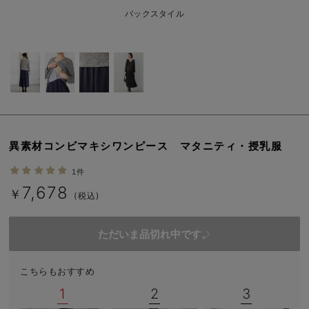
erbaviva（エルバビーバ）
バックスタイル
安心の日本製。先輩ママが買ってよかった！本当に必要な出産準備品
ハレの日に着るANGELIEBEのセレモニー
買って正解！高評価レビューアイテム
冬に可愛いニットがお得！
異素材コンビマキシワンピース マタニティ・授乳服
親子コーデ｜ママとベビーにおすすめ！
1件
便利な育児家電
7,678
￥
(税込)
Gift Selection 出産祝い
ただいま品切れ中です。
ロンパースはいつからいつまで使う？選ぶポイントも解説！
保育園・入園準備特集
こちらもおすすめ
1
2
3
ファルスカ