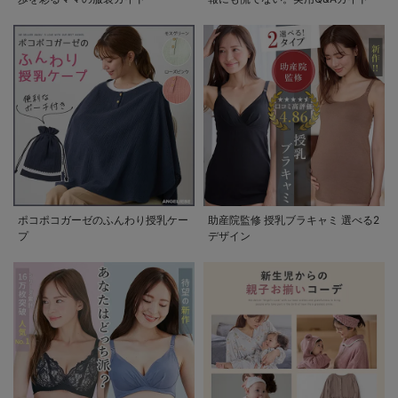
ポコポコガーゼのふんわり授乳ケー
助産院監修 授乳ブラキャミ 選べる2
プ
デザイン