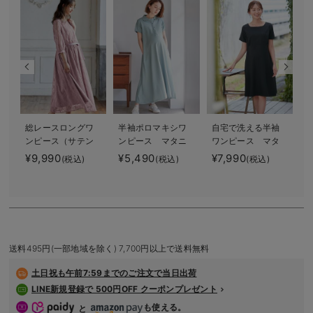
デロンギ
入院準備の持ち物チェック
総レースロングワ
半袖ポロマキシワ
自宅で洗える半袖
ンピース（サテン
ンピース マタニ
ワンピース マタ
リボンベルト
ティ・授乳服【出
ニティ・授乳服
¥9,990
¥5,490
¥7,990
¥
(税込)
(税込)
(税込)
付） マタニテ
産後も長く使え
【出産後も長く使
ィ・授乳服【出産
る】
える】
後も長く使える】
送料495円(一部地域を除く) 7,700円以上で送料無料
土日祝も
午前7:59までのご注文で当日出荷
LINE新規登録で 500円OFF クーポンプレゼント
も使える。
と