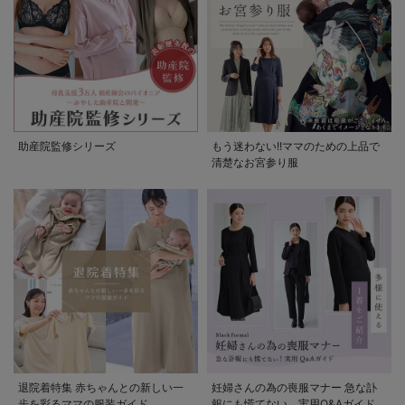
助産院監修シリーズ
もう迷わない!!ママのための上品で
清楚なお宮参り服
退院着特集 赤ちゃんとの新しい一
妊婦さんの為の喪服マナー 急な訃
歩を彩るママの服装ガイド
報にも慌てない。実用Q&Aガイド