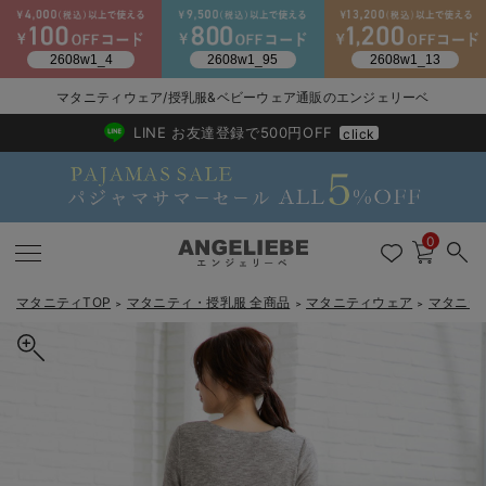
マタニティウェア/授乳服&ベビーウェア通販のエンジェリーベ
2026/NewArrival
送料495円(一部地域を除く) 7,700円以上で送料無料
LINE お友達登録で500円OFF
click
0
マタニティTOP
マタニティ・授乳服 全商品
マタニティウェア
マタニテ
＞
＞
＞
戻る
戻る
戻る
戻る
戻る
戻る
戻る
戻る
戻る
戻る
戻る
戻る
戻る
戻る
戻る
戻る
戻る
戻る
戻る
戻る
戻る
戻る
戻る
戻る
戻る
戻る
戻る
戻る
戻る
戻る
戻る
マタニティウェア全て
マタニティ 下着・インナー全て
授乳服全て
マタニティ フォーマル全て
授乳用品全て
マタニティレッグウェア全て
マタニティ ボディケア全て
アウトレット全て
特集全て
再入荷全て
送料無料アイテム全て
ブラキャミ おまとめ
【37周年祭セール】
気温差別オススメアイ
マタニティウェア お
こだわりの履き心地！
出産準備応援割全て
春のマタニティワンピ
Gift Selection 
冬の冷え対策インナー
入院準備の持ち物チェ
冬のあったか特集全て
マタニティ ワンピース
授乳ワンピース
マタニティ スーツ
妊婦用 抱き枕・授乳クッション
マタニティストッキング・タイツ
妊娠線クリーム
【アウトレット】ワンピース
抗菌防臭加工
再入荷｜インナー
授乳ブラ・マタニティブラ（マタニティインナー・産後用品）
ワンピース
【37周年祭セール】2
【15℃】3月下旬～
動きやすく着回しでき
強撚スムース(コスパ
【おまとめ割】パジャ
カジュアル
ジャケット派
マタニティパジャマ
【オフィスカジュアル
レギンスタイプ
【フォーマル】ワンピ
【ベビー】長袖
ハンカチ
快適ウェア10%OFF
セットアップ・ レイ
〜3,000円（税込）
薄くてあったか
入院してすぐ使うグッ
【冬のあったか特集】