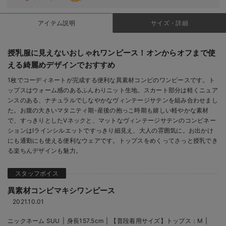
アイテム説明
サイズ・詳細
授乳服に見えないおしゃれワンピース！オンからオフまで使
える綺麗めデザインでおすすめ
1枚でコーディネートが完成する便利な異素材コンビのワンピースです。ト
ップスはウォーム感のあるふんわりニット生地。スカート部分は軽くニュア
ンスのある、ナチュラルでしなやかなヴィンテージサテンを組み合わせまし
た。お腹の大きいマタニティ期-産後の抱っこ時期も嬉しい軽やかな素材
で、すっきりとしたVネックと、マットなヴィンテージサテンのコンビネー
ションはIラインシルエットですっきり細見え、大人の雰囲気に。お出かけ
にも通勤にも使える便利なウェアです。トップスをめくってさっと授乳でき
る楽ちんデザインも魅力。
異素材コンビマキシワンピース
2021.10.01
ニックネーム SUU
身長157.5cm
【普段着用サイズ】トップス：M