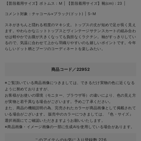
【普段着用サイズ】ボトムス：M
【普段着用サイズ】靴(cm)：23
コメント対象：
チャコール×ブラック(ドット)
S-M
スネがきちんと隠れる程度のマキシ丈。トップスの丈が短めで足が長く見え
ます。やわらかなニットトップスとヴィンテージサテンスカートの組み合わ
せは軽やかでお腹が大きくなっても負担なくラクチン。袖がすっきりしてい
るので、気温に合わせて上から羽織りやすいのも嬉しいポイントです。今年
らしいドット柄とブーツのコーディネートを楽しみたい。
商品コード／22952
※ご覧頂いている商品画像につきましては、できるだけ実物の色に近くなる
ように努めておりますが、
お客様がお使いの環境（モニター、ブラウザ等）の違いにより、色の見え方
が実物と若干異なる場合がございます。予めご了承ください。
また、商品の機能説明の為、完売されたカラーが商品画像として掲載されて
いる場合がございます。 販売中のカラーにつきましては、『色・サイズ』
選択画面にてご確認いただきますようお願いいたします。
※商品画像・イメージ画像の一部に生成AIを使用している場合があります。
このアイテムのお気に入り登録数
226