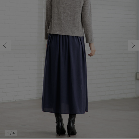
マタニティ パンツ
マタニティ ショーツ
授乳トップス
マタニティ オフィス 通勤服
授乳 ケープ
マタニティレギンス
【アウトレット】トップス・授乳トップス
透け防止
再入荷｜アウター
トップス
【37周年祭セール】4
【〜10℃】3月中旬
涼しくて可愛い「ワン
デニム
きれいめトップス派
マタニティインナー
【オフィスカジュアル
パンツタイプ
【フォーマル】ボトム
【ベビー】半袖
2WAYオール
Aライン ・フレアワ
〜5,000円（税込）
綿混素材
赤ちゃんへ使うもの
【冬のあったか特集】
マタニティ スカート
妊婦帯・腹帯・産前ガードル
マタニティ ドレス（結婚式・お呼ばれ）
【アウトレット】ボトムス
見えてもカワイイ
パンツ
レギンス
きれいめスカート派
ベビー
【フォーマル】トップ
【ベビー】グッズ
コンビ肌着
Iライン ・タイトシ
〜10,000円（税込）
腹巻・ひざ上パンツ
産後に使うグッズ
【冬のあったか特集】
マタニティ トップス
マタニティ 授乳 キャミソール
マタニティ フォーマル パンツ・ボトムス
【アウトレット】パジャマ
コットン素材
スカート
オフィス
きれいめ美脚パンツ派
短肌着
快適ウェア10%OFF
ジャンパースカート/
10,001円（税込）〜
保温&リカバリー
【冬のあったか特集】
マタニティ アウター（コート）・ママコート
産褥ショーツ
【アウトレット】インナー
冷房対策
パジャマ
ツィード派
セット
ワーク・オフィス
女の子におススメのギ
レギンス・タイツ
骨盤・マタニティベルト （妊娠中・産後）
【アウトレット】ベビー
接触冷感素材
インナー
MAX55%OFF ブラッ
王道シンプル派
カジュアル
男の子におススメのギ
カップ付きインナー
産後 ガードル インナー
Tシャツブラ
雑貨
セットアップ派
フォーマル / オケー
定番ギフト
あったか度◎
マタニティ 腹巻き
ブラトップ
ベビー
あったかアイテム｜ベ
もらって嬉しいギフト
裏起毛素材
親子セット
かわいくておもしろい
快適機能ウェア特集 トップス
何枚あっても嬉しいア
快適機能ウェア特集 ボトムス
長く使えるアイテム
快適機能ウェア特集 パジャマ
お部屋映えアイテム
1
/
4