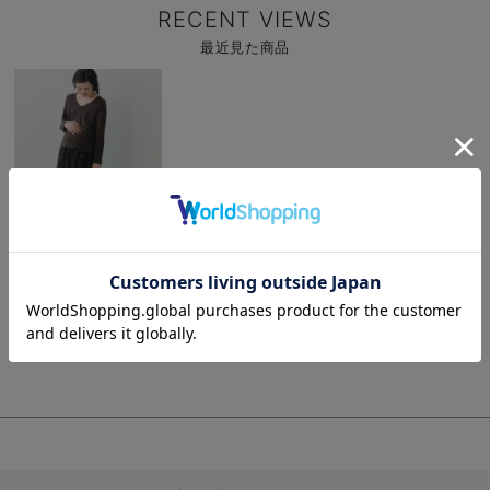
RECENT VIEWS
最近見た商品
商
品
詳
細
を
見
る
お気に入り商品を確認する
お買い物を続ける
カートへ進む
商
異素材コンビマキシワ
品
ンピース マタニテ
詳
細
ィ・授乳服
￥7,678
(税込)
を
見
る