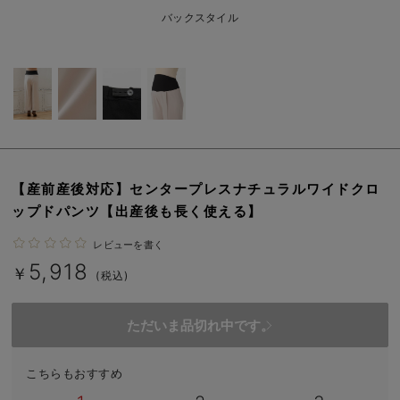
erbaviva（エルバビーバ）
バックスタイル
安心の日本製。先輩ママが買ってよかった！本当に必要な出産準備品
ハレの日に着るANGELIEBEのセレモニー
買って正解！高評価レビューアイテム
冬に可愛いニットがお得！
【産前産後対応】センタープレスナチュラルワイドクロ
親子コーデ｜ママとベビーにおすすめ！
ップドパンツ【出産後も長く使える】
便利な育児家電
レビューを書く
5,918
Gift Selection 出産祝い
￥
(税込)
ロンパースはいつからいつまで使う？選ぶポイントも解説！
ただいま品切れ中です。
保育園・入園準備特集
こちらもおすすめ
ファルスカ