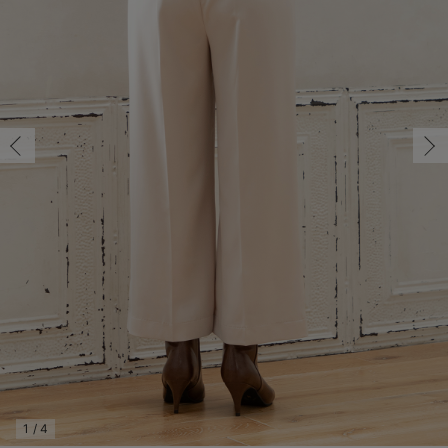
マタニティ パンツ
マタニティ ショーツ
授乳トップス
マタニティ オフィス 通勤服
授乳 ケープ
マタニティレギンス
【アウトレット】トップス・授乳トップス
透け防止
再入荷｜アウター
トップス
【37周年祭セール】4
【〜10℃】3月中旬
涼しくて可愛い「ワン
デニム
きれいめトップス派
マタニティインナー
【オフィスカジュアル
パンツタイプ
【フォーマル】ボトム
【ベビー】半袖
2WAYオール
Aライン ・フレアワ
〜5,000円（税込）
綿混素材
赤ちゃんへ使うもの
【冬のあったか特集】
マタニティ スカート
妊婦帯・腹帯・産前ガードル
マタニティ ドレス（結婚式・お呼ばれ）
【アウトレット】ボトムス
見えてもカワイイ
パンツ
レギンス
きれいめスカート派
ベビー
【フォーマル】トップ
【ベビー】グッズ
コンビ肌着
Iライン ・タイトシ
〜10,000円（税込）
腹巻・ひざ上パンツ
産後に使うグッズ
【冬のあったか特集】
マタニティ トップス
マタニティ 授乳 キャミソール
マタニティ フォーマル パンツ・ボトムス
【アウトレット】パジャマ
コットン素材
スカート
オフィス
きれいめ美脚パンツ派
短肌着
快適ウェア10%OFF
ジャンパースカート/
10,001円（税込）〜
保温&リカバリー
【冬のあったか特集】
マタニティ アウター（コート）・ママコート
産褥ショーツ
【アウトレット】インナー
冷房対策
パジャマ
ツィード派
セット
ワーク・オフィス
女の子におススメのギ
レギンス・タイツ
骨盤・マタニティベルト （妊娠中・産後）
【アウトレット】ベビー
接触冷感素材
インナー
MAX55%OFF ブラッ
王道シンプル派
カジュアル
男の子におススメのギ
カップ付きインナー
産後 ガードル インナー
Tシャツブラ
雑貨
セットアップ派
フォーマル / オケー
定番ギフト
あったか度◎
マタニティ 腹巻き
ブラトップ
ベビー
あったかアイテム｜ベ
もらって嬉しいギフト
裏起毛素材
親子セット
かわいくておもしろい
快適機能ウェア特集 トップス
何枚あっても嬉しいア
快適機能ウェア特集 ボトムス
長く使えるアイテム
快適機能ウェア特集 パジャマ
お部屋映えアイテム
1
/
4