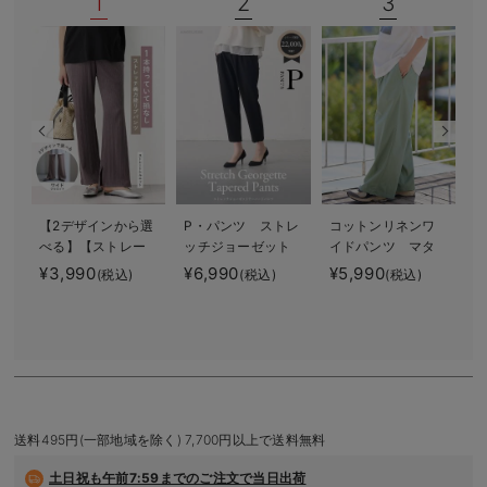
1
2
3
デロンギ
入院準備の持ち物チェック
【2デザインから選
P・パンツ ストレ
コットンリネンワ
f
べる】【ストレー
ッチジョーゼット
イドパンツ マタ
ト・ワイド】らく
テーパード
ニティ・産後【出
¥3,990
¥6,990
¥5,990
(税込)
(税込)
(税込)
ちん綿混ストレッ
産後も長く使え
¥
チリブパンツ マ
る】
タニティ・産後
【出産後も長く使
える】
送料495円(一部地域を除く) 7,700円以上で送料無料
土日祝も
午前7:59までのご注文で当日出荷