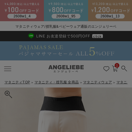
2026/NewArrival
送料495円(一部地域を除く) 7,700円以上で送料無料
マタニティウェア/授乳服&ベビーウェア通販のエンジェリーベ
LINE お友達登録で500円OFF
click
0
マタニティTOP
マタニティ・授乳服 全商品
マタニティウェア
マタニテ
＞
＞
＞
戻る
戻る
戻る
戻る
戻る
戻る
戻る
戻る
戻る
戻る
戻る
戻る
戻る
戻る
戻る
戻る
戻る
戻る
戻る
戻る
戻る
戻る
戻る
戻る
戻る
戻る
戻る
戻る
戻る
戻る
戻る
マタニティウェア全て
マタニティ 下着・インナー全て
授乳服全て
マタニティ フォーマル全て
授乳用品全て
マタニティレッグウェア全て
マタニティ ボディケア全て
アウトレット全て
特集全て
再入荷全て
送料無料アイテム全て
ブラキャミ おまとめ
【37周年祭セール】
気温差別オススメアイ
マタニティウェア お
こだわりの履き心地！
出産準備応援割全て
春のマタニティワンピ
Gift Selection 
冬の冷え対策インナー
入院準備の持ち物チェ
冬のあったか特集全て
マタニティ ワンピース
授乳ワンピース
マタニティ スーツ
妊婦用 抱き枕・授乳クッション
マタニティストッキング・タイツ
妊娠線クリーム
【アウトレット】ワンピース
抗菌防臭加工
再入荷｜インナー
授乳ブラ・マタニティブラ（マタニティインナー・産後用品）
ワンピース
【37周年祭セール】2
【15℃】3月下旬～
動きやすく着回しでき
強撚スムース(コスパ
【おまとめ割】パジャ
カジュアル
ジャケット派
マタニティパジャマ
【オフィスカジュアル
レギンスタイプ
【フォーマル】ワンピ
【ベビー】長袖
ハンカチ
快適ウェア10%OFF
セットアップ・ レイ
〜3,000円（税込）
薄くてあったか
入院してすぐ使うグッ
【冬のあったか特集】