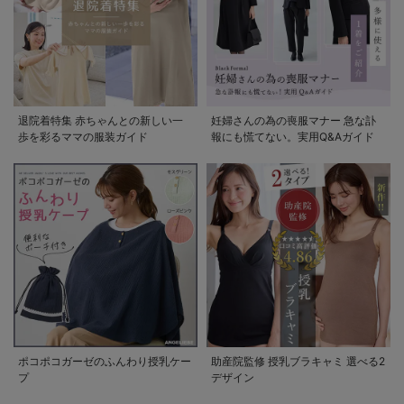
退院着特集 赤ちゃんとの新しい一
妊婦さんの為の喪服マナー 急な訃
歩を彩るママの服装ガイド
報にも慌てない。実用Q&Aガイド
ポコポコガーゼのふんわり授乳ケー
助産院監修 授乳ブラキャミ 選べる2
プ
デザイン