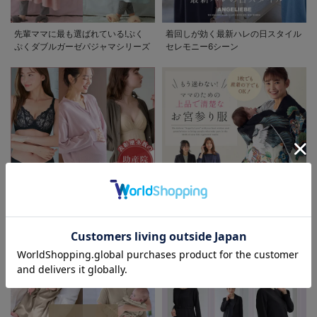
先輩ママに最も選ばれている!ぷく
着回しが効く最新ハレの日スタイル
ぷくダブルガーゼパジャマシリーズ
セレモニー6シーン
お気に入り商品を確認する
助産院監修シリーズ
もう迷わない!!ママのための上品で
お買い物を続ける
カートへ進む
清楚なお宮参り服