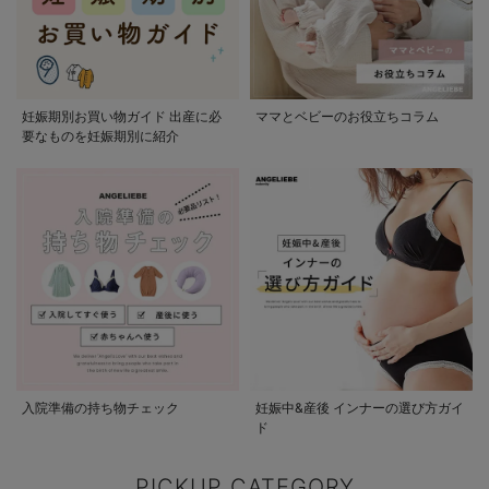
妊娠期別お買い物ガイド 出産に必
ママとベビーのお役立ちコラム
要なものを妊娠期別に紹介
入院準備の持ち物チェック
妊娠中&産後 インナーの選び方ガイ
ド
PICKUP CATEGORY