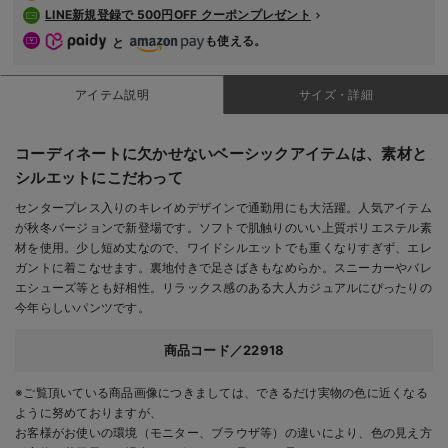
LINE新規登録で 500円OFF クーポンプレゼント
も使える。
と
アイテム説明
サイズ・詳細
コーディネートに欠かせないベーシックアイテムは、素材と
シルエットにこだわって
センタープレス入りのキレイめデザインで通勤用にも大活躍。人気アイテム
が秋冬バージョンで新登場です。ソフトで肌触りのいい上質ポリエステル素
材を使用。少し短め丈なので、ワイドシルエットでも重くなりすぎず、エレ
ガントに着こなせます。裏地付きで足さばきもなめらか。スニーカーやバレ
エシューズ等とも好相性。リラックス感のある大人カジュアルにぴったりの
今年らしいパンツです。
商品コード／22918
※ご覧頂いている商品画像につきましては、できるだけ実物の色に近くなる
ように努めておりますが、
お客様がお使いの環境（モニター、ブラウザ等）の違いにより、色の見え方