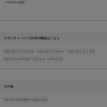
細
ワイドクロップドパン
￥5,918
(税込)
を
ツ【出産後も長く使え
見
る
る】
マタニティ パンツ以外の商品はこちら
マタニティ ワンピース
マタニティ スカート
マタニティ トップス
マタニティ アウター（コート）・ママコート
その他
マタニティのTOPページはこちら