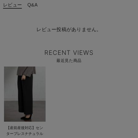
レビュー
Q&A
レビュー投稿がありません。
RECENT VIEWS
最近見た商品
商
品
詳
細
を
見
る
商
【産前産後対応】セン
品
タープレスナチュラル
詳