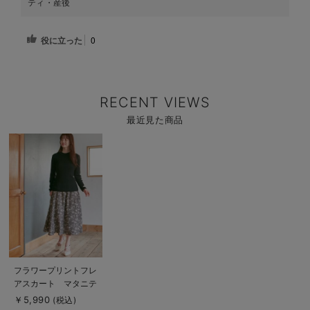
ティ・産後
役に立った
0
RECENT VIEWS
最近見た商品
商
品
詳
細
を
見
る
商
フラワープリントフレ
品
アスカート マタニテ
詳
細
ィ・産後【出産後も長
￥5,990
(税込)
を
く使える】