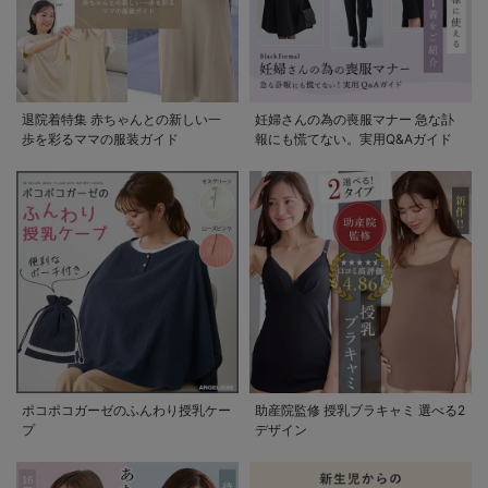
退院着特集 赤ちゃんとの新しい一
妊婦さんの為の喪服マナー 急な訃
歩を彩るママの服装ガイド
報にも慌てない。実用Q&Aガイド
ポコポコガーゼのふんわり授乳ケー
助産院監修 授乳ブラキャミ 選べる2
プ
デザイン