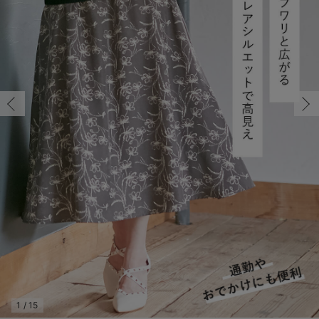
マタニティ パンツ
マタニティ ショーツ
授乳トップス
マタニティ オフィス 通勤服
授乳 ケープ
マタニティレギンス
【アウトレット】トップス・授乳トップス
透け防止
再入荷｜アウター
トップス
【37周年祭セール】4
【〜10℃】3月中旬
涼しくて可愛い「ワン
デニム
きれいめトップス派
マタニティインナー
【オフィスカジュアル
パンツタイプ
【フォーマル】ボトム
【ベビー】半袖
2WAYオール
Aライン ・フレアワ
〜5,000円（税込）
綿混素材
赤ちゃんへ使うもの
【冬のあったか特集】
マタニティ スカート
妊婦帯・腹帯・産前ガードル
マタニティ ドレス（結婚式・お呼ばれ）
【アウトレット】ボトムス
見えてもカワイイ
パンツ
レギンス
きれいめスカート派
ベビー
【フォーマル】トップ
【ベビー】グッズ
コンビ肌着
Iライン ・タイトシ
〜10,000円（税込）
腹巻・ひざ上パンツ
産後に使うグッズ
【冬のあったか特集】
マタニティ トップス
マタニティ 授乳 キャミソール
マタニティ フォーマル パンツ・ボトムス
【アウトレット】パジャマ
コットン素材
スカート
オフィス
きれいめ美脚パンツ派
短肌着
快適ウェア10%OFF
ジャンパースカート/
10,001円（税込）〜
保温&リカバリー
【冬のあったか特集】
マタニティ アウター（コート）・ママコート
産褥ショーツ
【アウトレット】インナー
冷房対策
パジャマ
ツィード派
セット
ワーク・オフィス
女の子におススメのギ
レギンス・タイツ
骨盤・マタニティベルト （妊娠中・産後）
【アウトレット】ベビー
接触冷感素材
インナー
MAX55%OFF ブラッ
王道シンプル派
カジュアル
男の子におススメのギ
カップ付きインナー
産後 ガードル インナー
Tシャツブラ
雑貨
セットアップ派
フォーマル / オケー
定番ギフト
あったか度◎
マタニティ 腹巻き
ブラトップ
ベビー
あったかアイテム｜ベ
もらって嬉しいギフト
裏起毛素材
親子セット
かわいくておもしろい
快適機能ウェア特集 トップス
何枚あっても嬉しいア
快適機能ウェア特集 ボトムス
長く使えるアイテム
快適機能ウェア特集 パジャマ
お部屋映えアイテム
1
/
15