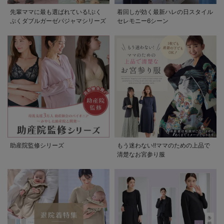
先輩ママに最も選ばれている!ぷく
着回しが効く最新ハレの日スタイル
ぷくダブルガーゼパジャマシリーズ
セレモニー6シーン
助産院監修シリーズ
もう迷わない!!ママのための上品で
清楚なお宮参り服