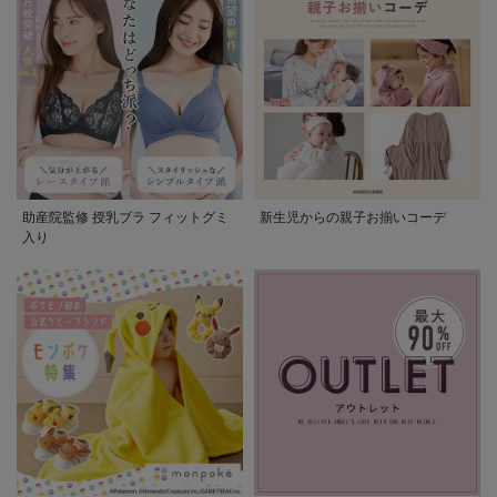
助産院監修 授乳ブラ フィットグミ
新生児からの親子お揃いコーデ
入り