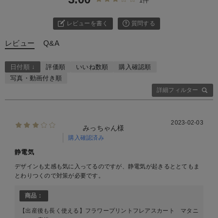
1件
レビューを書く
質問する
レビュー
Q&A
日付順 ↓
評価順
いいね数順
購入確認順
写真・動画付き順
詳細フィルター
2023-02-03
みっちゃん様
購入確認済み
静電気
デザインも丈感も気に入ってるのですが、静電気が起きるととてもま
とわりつくので対策が必要です。
商品：
【出産後も長く使える】フラワープリントフレアスカート マタニ