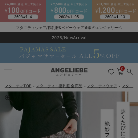
マタニティウェア/授乳服&ベビーウェア通販のエンジェリーベ
2026/NewArrival
送料495円(一部地域を除く) 7,700円以上で送料無料
LINE お友達登録で500円OFF
click
0
マタニティTOP
マタニティ・授乳服 全商品
マタニティウェア
マタニテ
＞
＞
＞
戻る
戻る
戻る
戻る
戻る
戻る
戻る
戻る
戻る
戻る
戻る
戻る
戻る
戻る
戻る
戻る
戻る
戻る
戻る
戻る
戻る
戻る
戻る
戻る
戻る
戻る
戻る
戻る
戻る
戻る
戻る
マタニティウェア全て
マタニティ 下着・インナー全て
授乳服全て
マタニティ フォーマル全て
授乳用品全て
マタニティレッグウェア全て
マタニティ ボディケア全て
アウトレット全て
特集全て
再入荷全て
送料無料アイテム全て
ブラキャミ おまとめ
【37周年祭セール】
気温差別オススメアイ
マタニティウェア お
こだわりの履き心地！
出産準備応援割全て
春のマタニティワンピ
Gift Selection 
冬の冷え対策インナー
入院準備の持ち物チェ
冬のあったか特集全て
マタニティ ワンピース
授乳ワンピース
マタニティ スーツ
妊婦用 抱き枕・授乳クッション
マタニティストッキング・タイツ
妊娠線クリーム
【アウトレット】ワンピース
抗菌防臭加工
再入荷｜インナー
授乳ブラ・マタニティブラ（マタニティインナー・産後用品）
ワンピース
【37周年祭セール】2
【15℃】3月下旬～
動きやすく着回しでき
強撚スムース(コスパ
【おまとめ割】パジャ
カジュアル
ジャケット派
マタニティパジャマ
【オフィスカジュアル
レギンスタイプ
【フォーマル】ワンピ
【ベビー】長袖
ハンカチ
快適ウェア10%OFF
セットアップ・ レイ
〜3,000円（税込）
薄くてあったか
入院してすぐ使うグッ
【冬のあったか特集】