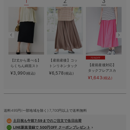
1
2
3
デロンギ
入院準備の持ち物チェック
70%OFF
【2丈から選べる】
【産前産後】コッ
【産前産後対応】
らくちん綿混スト
トンリネンタック
タックフレアスカ
レッチリブナロー
フレアスカート
¥3,990
¥6,578
(税込)
(税込)
ート【出産後も長
スカート マタニ
【出産後も長く使
¥1,643
(税込)
く使える】
ティ・産後【出産
える】
後も長く使える】
送料495円(一部地域を除く) 7,700円以上で送料無料
土日祝も
午前7:59までのご注文で当日出荷
LINE新規登録で 500円OFF クーポンプレゼント