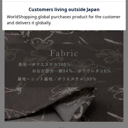
お気に入り商品を確認する
リブニット マタ
ニティ・産後【出
産後も長く使え
¥4,490
(税込)
る】