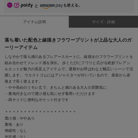
も使える。
と
アイテム説明
サイズ・詳細
落ち着いた配色と線描きフラワープリントが上品な大人のガ
ーリーアイテム
しなやかで落ち感のあるフレアースカートに、線描きのフラワープリントを
組み合わせてトレンド感を演出。 歩くたびにフワリと広がる絶妙フレアシ
ルエットが魅力の高見えアイテムで、通勤やお呼ばれなど幅広いシーンで活
躍します。 ウエストゴムにはアジャスターが付いているので、産前から産
後まで長く使えます。
・やや長めのミモレ丈で、きちんと感のある大人の雰囲気に
・裏地付きなので透け感も気にせず着用いただけます
・両サイドに便利なポケット付きです
＊＊＊＊＊＊＊＊＊＊＊＊＊＊＊＊＊＊＊
透け感：ややあり
裏地：あり
伸縮性：なし
光沢感：なし