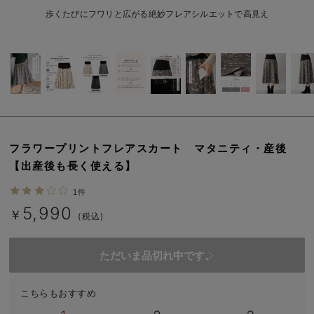
erbaviva（エルバビーバ）
歩くたびにフワリと広がる絶妙フレアシルエットで高見え
安心の日本製。先輩ママが買ってよかった！本当に必要な出産準備品
ハレの日に着るANGELIEBEのセレモニー
買って正解！高評価レビューアイテム
冬に可愛いニットがお得！
フラワープリントフレアスカート マタニティ・産後
親子コーデ｜ママとベビーにおすすめ！
【出産後も長く使える】
便利な育児家電
1件
5,990
Gift Selection 出産祝い
￥
(税込)
ロンパースはいつからいつまで使う？選ぶポイントも解説！
ただいま品切れ中です。
保育園・入園準備特集
こちらもおすすめ
ファルスカ