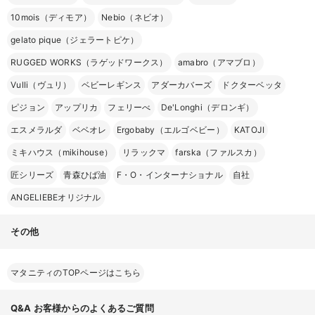
10mois（ディモア）
Nebio（ネビオ）
gelato pique（ジェラートピケ）
RUGGED WORKS（ラゲッドワークス）
amabro（アマブロ）
Vulli（ヴュリ）
ベビーレギンス
アダーカバーズ
ドクターベッタ
ピジョン
アップリカ
フェリーべ
De'Longhi（デロンギ）
エスメラルダ
ベベオレ
Ergobaby（エルゴベビー）
KATOJI
ミキハウス（mikihouse）
リラックマ
farska（ファルスカ）
匠シリーズ
青森ひば油
F・O・インターナショナル
自社
ANGELIEBEオリジナル
その他
マタニティのTOPページはこちら
Q&A
お客様からのよくあるご質問