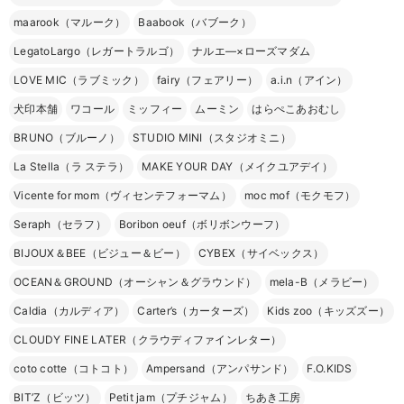
maarook（マルーク）
Baabook（バブーク）
LegatoLargo（レガートラルゴ）
ナルエ―×ローズマダム
LOVE MIC（ラブミック）
fairy（フェアリー）
a.i.n（アイン）
犬印本舗
ワコール
ミッフィー
ムーミン
はらぺこあおむし
BRUNO（ブルーノ）
STUDIO MINI（スタジオミニ）
La Stella（ラ ステラ）
MAKE YOUR DAY（メイクユアデイ）
Vicente for mom（ヴィセンテフォーマム）
moc mof（モクモフ）
Seraph（セラフ）
Boribon oeuf（ボリボンウーフ）
BIJOUX＆BEE（ビジュー＆ビー）
CYBEX（サイベックス）
OCEAN＆GROUND（オーシャン＆グラウンド）
mela-B（メラビー）
Caldia（カルディア）
Carter’s（カーターズ）
Kids zoo（キッズズー）
CLOUDY FINE LATER（クラウディファインレター）
coto cotte（コトコト）
Ampersand（アンパサンド）
F.O.KIDS
BIT’Z（ビッツ）
Petit jam（プチジャム）
ちあき工房