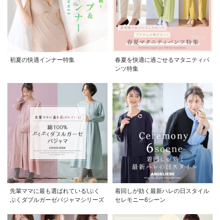
初夏の快適インナー特集
春夏を快適に過ごせるマタニティパ
ンツ特集
先輩ママに最も選ばれている!ぷく
着回しが効く最新ハレの日スタイル
ぷくダブルガーゼパジャマシリーズ
セレモニー6シーン