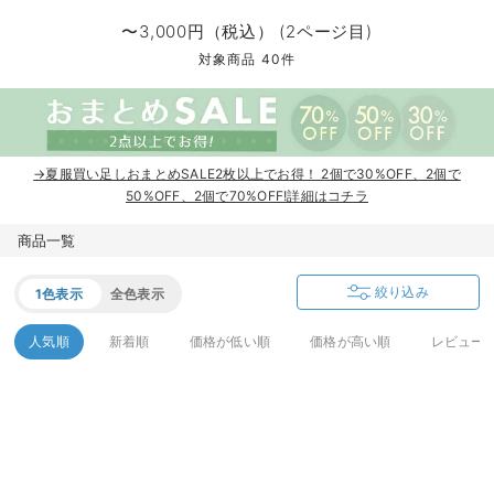
マタニティ パンツ
マタニティ ショーツ
授乳トップス
マタニティ オフィス 通勤服
授乳 ケープ
マタニティレギンス
【アウトレット】トップス・授乳トップス
透け防止
再入荷｜アウター
トップス
【37周年祭セール】4
【〜10℃】3月中旬
涼しくて可愛い「ワン
デニム
きれいめトップス派
マタニティインナー
【オフィスカジュアル
パンツタイプ
【フォーマル】ボトム
【ベビー】半袖
2WAYオール
Aライン ・フレアワ
〜5,000円（税込）
綿混素材
赤ちゃんへ使うもの
【冬のあったか特集】
〜3,000円（税込） (2ページ目)
マタニティ スカート
妊婦帯・腹帯・産前ガードル
マタニティ ドレス（結婚式・お呼ばれ）
【アウトレット】ボトムス
見えてもカワイイ
パンツ
レギンス
きれいめスカート派
ベビー
【フォーマル】トップ
【ベビー】グッズ
コンビ肌着
Iライン ・タイトシ
〜10,000円（税込）
腹巻・ひざ上パンツ
産後に使うグッズ
【冬のあったか特集】
対象商品 40件
マタニティ トップス
マタニティ 授乳 キャミソール
マタニティ フォーマル パンツ・ボトムス
【アウトレット】パジャマ
コットン素材
スカート
オフィス
きれいめ美脚パンツ派
短肌着
快適ウェア10%OFF
ジャンパースカート/
10,001円（税込）〜
保温&リカバリー
【冬のあったか特集】
マタニティ アウター（コート）・ママコート
産褥ショーツ
【アウトレット】インナー
冷房対策
パジャマ
ツィード派
セット
ワーク・オフィス
女の子におススメのギ
レギンス・タイツ
→夏服買い足しおまとめSALE2枚以上でお得！ 2個で30%OFF、2個で
骨盤・マタニティベルト （妊娠中・産後）
【アウトレット】ベビー
接触冷感素材
インナー
MAX55%OFF ブラッ
王道シンプル派
カジュアル
男の子におススメのギ
カップ付きインナー
50%OFF、2個で70%OFF!詳細はコチラ
産後 ガードル インナー
Tシャツブラ
雑貨
セットアップ派
フォーマル / オケー
定番ギフト
あったか度◎
商品一覧
マタニティ 腹巻き
ブラトップ
ベビー
あったかアイテム｜ベ
もらって嬉しいギフト
裏起毛素材
絞り込み
1色表示
全色表示
親子セット
かわいくておもしろい
人気順
新着順
価格が低い順
価格が高い順
レビュー
快適機能ウェア特集 トップス
何枚あっても嬉しいア
快適機能ウェア特集 ボトムス
長く使えるアイテム
快適機能ウェア特集 パジャマ
お部屋映えアイテム