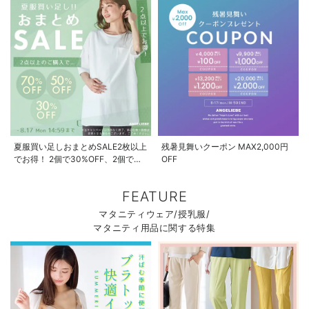
夏服買い足しおまとめSALE2枚以上
残暑見舞いクーポン MAX2,000円
でお得！ 2個で30%OFF、2個で
OFF
50%OFF、2個で70%OFF
FEATURE
マタニティウェア/授乳服/
マタニティ用品に関する特集