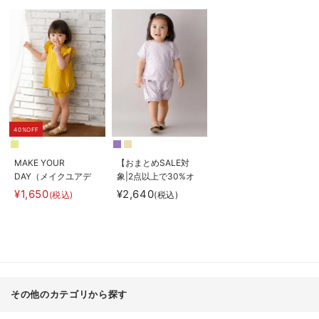
40%OFF
MAKE YOUR
【おまとめSALE対
DAY（メイクユアデ
象|2点以上で30%オ
イ）プリーツセットア
フ】La Stella（ラ ス
¥1,650
¥2,640
(税込)
(税込)
ップ
テラ）ガーゼ天竺ドッ
トプリント セットア
ップ
その他のカテゴリから探す