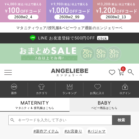
2026/NewArrival
送料495円(一部地域を除く) 7,700円以上で送料無料
マタニティウェア/授乳服&ベビーウェア通販のエンジェリーベ
LINE お友達登録で500円OFF
click
0
新作
カテゴリ
ランキング
お気に入り
ログイン
MATERNITY
BABY
戻る
戻る
戻る
戻る
戻る
戻る
戻る
戻る
戻る
戻る
戻る
戻る
戻る
戻る
戻る
戻る
戻る
戻る
戻る
戻る
戻る
戻る
戻る
戻る
戻る
戻る
戻る
戻る
戻る
戻る
戻る
カートに入れる
マタニティ & 授乳服はこちら
ベビー用品はこちら
マタニティウェア全て
マタニティ 下着・インナー全て
授乳服全て
マタニティ フォーマル全て
授乳用品全て
マタニティレッグウェア全て
マタニティ ボディケア全て
アウトレット全て
特集全て
再入荷全て
送料無料アイテム全て
ブラキャミ おまとめ
【37周年祭セール】
気温差別オススメアイ
マタニティウェア お
こだわりの履き心地！
出産準備応援割全て
春のマタニティワンピ
Gift Selection 
冬の冷え対策インナー
入院準備の持ち物チェ
冬のあったか特集全て
閉じる
マタニティ ワンピース
授乳ワンピース
マタニティ スーツ
妊婦用 抱き枕・授乳クッション
マタニティストッキング・タイツ
妊娠線クリーム
【アウトレット】ワンピース
抗菌防臭加工
再入荷｜インナー
授乳ブラ・マタニティブラ（マタニティインナー・産後用品）
ワンピース
【37周年祭セール】2
【15℃】3月下旬～
動きやすく着回しでき
強撚スムース(コスパ
【おまとめ割】パジャ
カジュアル
ジャケット派
マタニティパジャマ
【オフィスカジュアル
レギンスタイプ
【フォーマル】ワンピ
【ベビー】長袖
ハンカチ
快適ウェア10%OFF
セットアップ・ レイ
〜3,000円（税込）
薄くてあったか
入院してすぐ使うグッ
【冬のあったか特集】
#新作アイテム
#お宮参り
#パジャマ