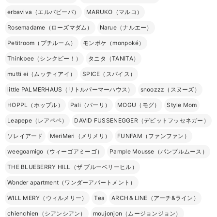
erbaviva（エルバビーバ）
MARUKO（マルコ）
Rosemadame（ローズマダム）
Narue（ナルエー）
Petitroom（プチルーム）
モンポケ（monpoké）
Thinkbee（シンクビー！）
タニタ（TANITA）
mutti ei（ムッティアイ）
SPICE（スパイス）
little PALMERHAUS（リトルパーマーハウス）
snoozzz（スヌーズ）
HOPPL（ホップル）
Pali（パーリ）
MOGU（モグ）
Style Mom
Leapepe（レアペペ）
DAVID FUSSENEGGER（デビットフッセネガー）
ソレイアード
MeriMeri（メリメリ）
FUNFAM（ファンファン）
weegoamigo（ウィーゴアミーゴ）
Pample Mousse（パンプルムース）
THE BLUEBERRY HILL（ザ ブルーベリーヒル）
Wonder apartment（ワンダーアパートメント）
WILL MERY（ウィルメリー）
Tea
ARCH＆LINE（アーチ&ライン）
chienchien（シアンシアン）
moujonjon（ムージョンジョン）