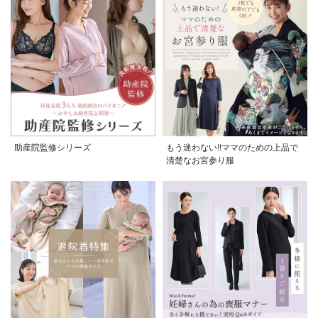
助産院監修シリーズ
もう迷わない!!ママのための上品で
清楚なお宮参り服