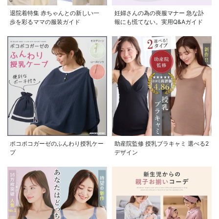
退院着特集 赤ちゃんとの新しい一
妊婦さんの為の喪服マナー 急な訃
歩を彩るママの服装ガイド
報にも慌てない。実用Q&Aガイド
ポコポコガーゼのふんわり授乳ケー
助産院監修 授乳ブラキャミ 選べる2
プ
デザイン