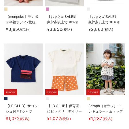
【monpoke】モンポ
【おまとめSALE対
【おまとめSALE対
ケ半袖ボディ2枚組
象|2点以上で30%オ
象|2点以上で30%オ
フ】La Stella（ラ ス
フ】moc mof（モクモ
¥3,850
¥3,850
¥2,860
(税込)
(税込)
(税込)
テラ）ブランケット＆
フ）ニューボーンフォ
ラトル 2点ボックス
トセット
ギフトセット
35%OFF
35%OFF
35%OFF
【LB CLUB】サコッ
【LB CLUB】保育園
Seraph（セラフ）イ
シュ付きTシャツ
にピッタリ デイリー
レギュラーヘムトップ
Tシャツ＆パンツ2点
ス
¥1,072
¥1,072
¥1,287
(税込)
(税込)
(税込)
セット