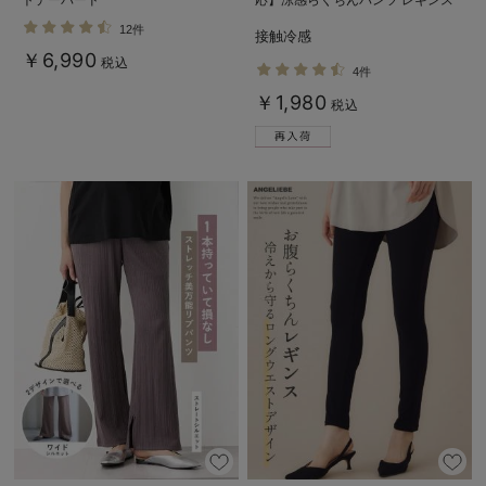
(11分丈)【出産後も長く使える】
12件
接触冷感
￥6,990
税込
4件
￥1,980
税込