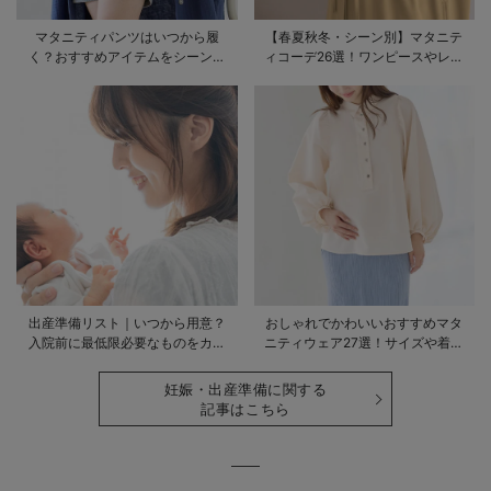
マタニティパンツはいつから履
【春夏秋冬・シーン別】マタニテ
く？おすすめアイテムをシーン別
ィコーデ26選！ワンピースやレギ
にご紹介
ンスを使ったコーデ術をご紹介
出産準備リスト｜いつから用意？
おしゃれでかわいいおすすめマタ
入院前に最低限必要なものをカテ
ニティウェア27選！サイズや着る
ゴリ毎に一挙解説
時期も詳しく解説
妊娠・出産準備に関する
記事はこちら