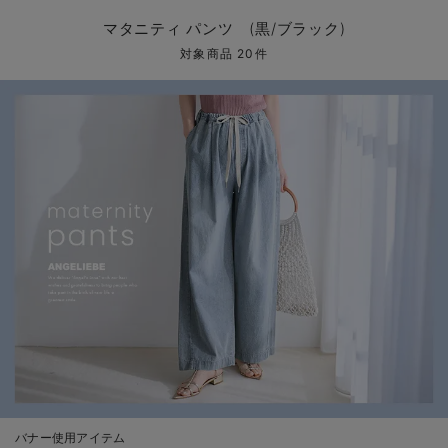
マタニティ パンツ
マタニティ ショーツ
授乳トップス
マタニティ オフィス 通勤服
授乳 ケープ
マタニティレギンス
【アウトレット】トップス・授乳トップス
透け防止
再入荷｜アウター
トップス
【37周年祭セール】4
【〜10℃】3月中旬
涼しくて可愛い「ワン
デニム
きれいめトップス派
マタニティインナー
【オフィスカジュアル
パンツタイプ
【フォーマル】ボトム
【ベビー】半袖
2WAYオール
Aライン ・フレアワ
〜5,000円（税込）
綿混素材
赤ちゃんへ使うもの
【冬のあったか特集】
マタニティ パンツ (黒/ブラック)
マタニティ スカート
妊婦帯・腹帯・産前ガードル
マタニティ ドレス（結婚式・お呼ばれ）
【アウトレット】ボトムス
見えてもカワイイ
パンツ
レギンス
きれいめスカート派
ベビー
【フォーマル】トップ
【ベビー】グッズ
コンビ肌着
Iライン ・タイトシ
〜10,000円（税込）
腹巻・ひざ上パンツ
産後に使うグッズ
【冬のあったか特集】
対象商品 20件
マタニティ トップス
マタニティ 授乳 キャミソール
マタニティ フォーマル パンツ・ボトムス
【アウトレット】パジャマ
コットン素材
スカート
オフィス
きれいめ美脚パンツ派
短肌着
快適ウェア10%OFF
ジャンパースカート/
10,001円（税込）〜
保温&リカバリー
【冬のあったか特集】
マタニティ アウター（コート）・ママコート
産褥ショーツ
【アウトレット】インナー
冷房対策
パジャマ
ツィード派
セット
ワーク・オフィス
女の子におススメのギ
レギンス・タイツ
骨盤・マタニティベルト （妊娠中・産後）
【アウトレット】ベビー
接触冷感素材
インナー
MAX55%OFF ブラッ
王道シンプル派
カジュアル
男の子におススメのギ
カップ付きインナー
産後 ガードル インナー
Tシャツブラ
雑貨
セットアップ派
フォーマル / オケー
定番ギフト
あったか度◎
マタニティ 腹巻き
ブラトップ
ベビー
あったかアイテム｜ベ
もらって嬉しいギフト
裏起毛素材
親子セット
かわいくておもしろい
快適機能ウェア特集 トップス
何枚あっても嬉しいア
快適機能ウェア特集 ボトムス
長く使えるアイテム
快適機能ウェア特集 パジャマ
お部屋映えアイテム
バナー使用アイテム