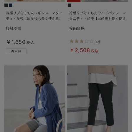
冷感リブらくちんレギンス マタニ
冷感リブらくちんワイドパンツ マ
ティ・産後【出産後も長く使える】
タニティ・産後【出産後も長く使え
fairy（フェアリー）
る】fairy（フェアリー）
接触冷感
接触冷感
￥1,650
5件
税込
￥2,508
税込