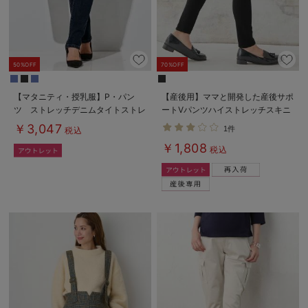
50%OFF
70%OFF
【マタニティ・授乳服】P・パン
【産後用】ママと開発した産後サポ
ツ ストレッチデニムタイトストレ
ートVパンツハイストレッチスキニ
ート
ー
￥3,047
1件
税込
￥1,808
税込