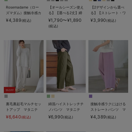
Rosemadame（ロー
【オールシーズン使え
【2デザインから選べ
ズマダム）接触冷感カ
る】【選べる2丈】締
る】【ストレート・ワ
ノコストレッチワイド
め付けない綿混リブス
イド】らくちん綿混ス
¥4,389
¥1,790〜¥1,890
¥3,990
(税込)
(税込)
テーパードパンツ マ
トレートレギンス【産
トレッチリブパンツ
(税込)
タニティ・産後【出産
後まで長く使える】
マタニティ・産後【出
後も長く使える】
産後も長く使える】
5%OFF
裏毛裏起毛マルチセッ
綿混ハイストレッチチ
接触冷感ラクにはける
トアップ マタニテ
ノパンツ マタニテ
ストレートパンツ マ
ィ・授乳パジャマ・ル
ィ・産後【出産後も長
タニティ・産後
¥6,640
¥6,990
¥4,389
(税込)
(税込)
(税込)
ームウェア・授乳服
く着られる】
Rosemadame（ロー
【出産後も長く使え
ズマダム）
る】