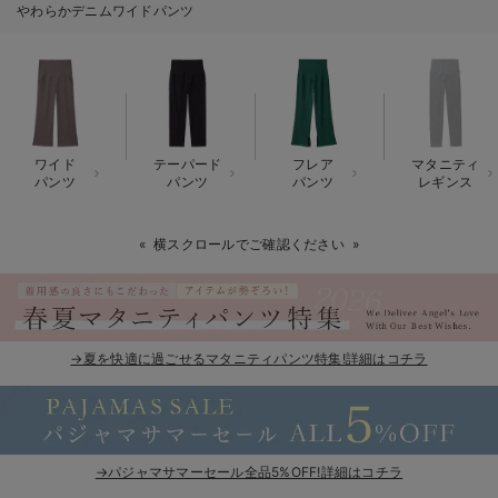
やわらかデニムワイドパンツ
erbaviva（エルバビーバ）
安心の日本製。先輩ママが買ってよかった！本当に必要な出産準備品
ハレの日に着るANGELIEBEのセレモニー
買って正解！高評価レビューアイテム
ワイド
テーパード
フレア
マタニティ
パンツ
パンツ
パンツ
レギンス
冬に可愛いニットがお得！
横スクロールでご確認ください
親子コーデ｜ママとベビーにおすすめ！
便利な育児家電
Gift Selection 出産祝い
→夏を快適に過ごせるマタニティパンツ特集!詳細はコチラ
ロンパースはいつからいつまで使う？選ぶポイントも解説！
保育園・入園準備特集
→パジャマサマーセール全品5%OFF!詳細はコチラ
ファルスカ