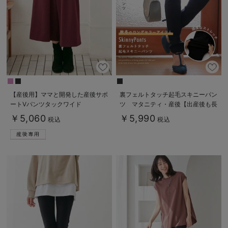
【産後用】ママと開発した産後サポ
裏フェルトタッチ起毛スキニーパン
ートVパンツタックワイド
ツ マタニティ・産後【出産後も長
く使える】
￥5,060
￥5,990
税込
税込