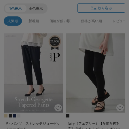
絞り込み
1色表示
全色表示
人気順
新着順
価格が低い順
価格が高い順
レビュー
P・パンツ ストレッチジョーゼッ
fairy（フェアリー）【産前産後対
トテーパード
応】涼感らくちんパンツ レギンス