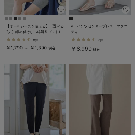
【オールシーズン使える】【選べる
P・パンツセンタープレス マタニ
2丈】締め付けない綿混リブストレ
ティ
ートレギンス【産後まで長く使え
8件
2件
る】
￥1,790 ～ ￥1,890
￥6,990
税込
税込