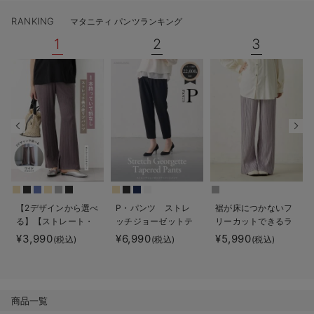
デロンギ
RANKING
マタニティ パンツランキング
1
2
3
入院準備の持ち物チェック
【2デザインから選べ
P・パンツ ストレ
裾が床につかないフ
る】【ストレート・
ッチジョーゼットテ
リーカットできるラ
ワイド】らくちん綿
ーパード
ンダムプリーツワイ
¥3,990
¥6,990
¥5,990
(税込)
(税込)
(税込)
混ストレッチリブパ
ドパンツ マタニテ
ンツ マタニティ・
ィ・産後【出産後も
産後【出産後も長く
長く使える】
使える】
商品一覧