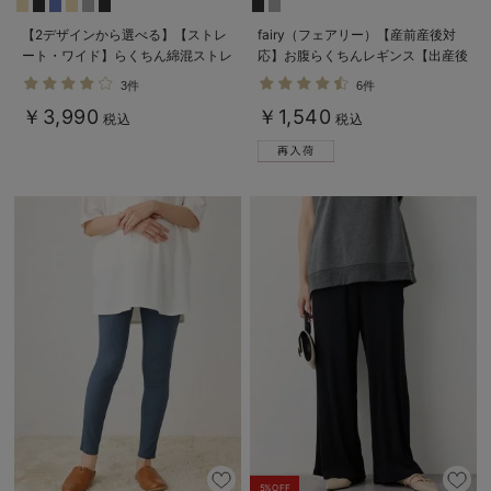
【2デザインから選べる】【ストレ
fairy（フェアリー）【産前産後対
ート・ワイド】らくちん綿混ストレ
応】お腹らくちんレギンス【出産後
ッチリブパンツ マタニティ・産後
も長く使える】
3件
6件
【出産後も長く使える】
￥3,990
￥1,540
税込
税込
5%OFF