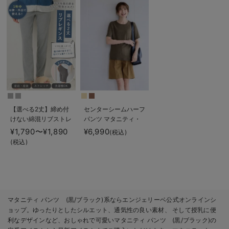
【選べる2丈】締め付
センターシームハーフ
けない綿混リブストレ
パンツ マタニティ・
ートレギンス【産後ま
産後【出産後も長く使
¥1,790〜¥1,890
¥6,990
(税込)
で長く使える】
える】
(税込)
マタニティ パンツ (黒/ブラック)系ならエンジェリーベ公式オンラインシ
ョップ。ゆったりとしたシルエット、通気性の良い素材、 そして授乳に便
利なデザインなど、おしゃれで可愛いマタニティ パンツ (黒/ブラック)の