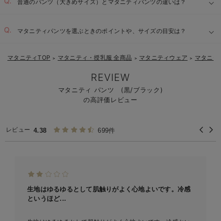
普通のパンツ（大きめサイズ）とマタニティパンツの違いは？
マタニティパンツを選ぶときのポイントや、サイズの目安は？
マタニティTOP
マタニティ・授乳服 全商品
マタニティウェア
マタニテ
＞
＞
＞
伸縮性の高いウエスト：
REVIEW
着脱しやすい設計：
マタニティ パンツ (黒/ブラック)
【1】
の高評価レビュー
【2】
負担軽減とシルエット維持：
【3】
レビュー
4.38
699件
生地はゆるゆるとして肌触りがよく心地よいです。冷感
というほど...