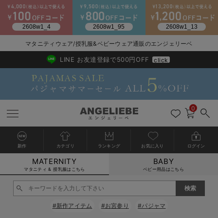
マタニティウェア/授乳服&ベビーウェア通販のエンジェリーベ
2026/NewArrival
送料495円(一部地域を除く) 7,700円以上で送料無料
LINE お友達登録で500円OFF
click
0
新作
カテゴリ
ランキング
お気に入り
ログイン
MATERNITY
BABY
戻る
戻る
戻る
戻る
戻る
戻る
戻る
戻る
戻る
戻る
戻る
戻る
戻る
戻る
戻る
戻る
戻る
戻る
戻る
戻る
戻る
戻る
戻る
戻る
戻る
戻る
戻る
戻る
戻る
戻る
戻る
カートに入れる
マタニティ & 授乳服はこちら
ベビー用品はこちら
マタニティウェア全て
マタニティ 下着・インナー全て
授乳服全て
マタニティ フォーマル全て
授乳用品全て
マタニティレッグウェア全て
マタニティ ボディケア全て
アウトレット全て
特集全て
再入荷全て
送料無料アイテム全て
ブラキャミ おまとめ
【37周年祭セール】
気温差別オススメアイ
マタニティウェア お
こだわりの履き心地！
出産準備応援割全て
春のマタニティワンピ
Gift Selection 
冬の冷え対策インナー
入院準備の持ち物チェ
冬のあったか特集全て
閉じる
マタニティ ワンピース
授乳ワンピース
マタニティ スーツ
妊婦用 抱き枕・授乳クッション
マタニティストッキング・タイツ
妊娠線クリーム
【アウトレット】ワンピース
抗菌防臭加工
再入荷｜インナー
授乳ブラ・マタニティブラ（マタニティインナー・産後用品）
ワンピース
【37周年祭セール】2
【15℃】3月下旬～
動きやすく着回しでき
強撚スムース(コスパ
【おまとめ割】パジャ
カジュアル
ジャケット派
マタニティパジャマ
【オフィスカジュアル
レギンスタイプ
【フォーマル】ワンピ
【ベビー】長袖
ハンカチ
快適ウェア10%OFF
セットアップ・ レイ
〜3,000円（税込）
薄くてあったか
入院してすぐ使うグッ
【冬のあったか特集】
#新作アイテム
#お宮参り
#パジャマ