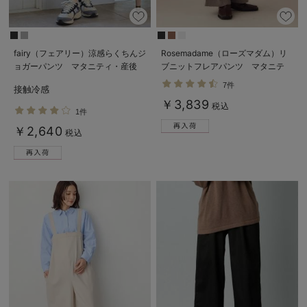
fairy（フェアリー）涼感らくちんジ
Rosemadame（ローズマダム）リ
ョガーパンツ マタニティ・産後
ブニットフレアパンツ マタニテ
【出産後も長く使える】
ィ・産後
7件
接触冷感
￥3,839
税込
1件
￥2,640
税込