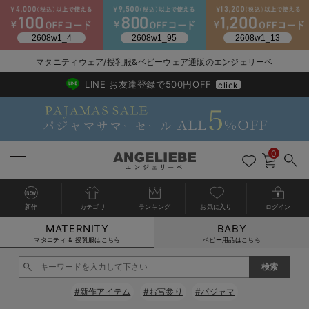
マタニティウェア/授乳服&ベビーウェア通販のエンジェリーベ
2026/NewArrival
送料495円(一部地域を除く) 7,700円以上で送料無料
LINE お友達登録で500円OFF
click
0
新作
カテゴリ
ランキング
お気に入り
ログイン
MATERNITY
BABY
戻る
戻る
戻る
戻る
戻る
戻る
戻る
戻る
戻る
戻る
戻る
戻る
戻る
戻る
戻る
戻る
戻る
戻る
戻る
戻る
戻る
戻る
戻る
戻る
戻る
戻る
戻る
戻る
戻る
戻る
戻る
カートに入れる
マタニティ & 授乳服はこちら
ベビー用品はこちら
マタニティウェア全て
マタニティ 下着・インナー全て
授乳服全て
マタニティ フォーマル全て
授乳用品全て
マタニティレッグウェア全て
マタニティ ボディケア全て
アウトレット全て
特集全て
再入荷全て
送料無料アイテム全て
ブラキャミ おまとめ
【37周年祭セール】
気温差別オススメアイ
マタニティウェア お
こだわりの履き心地！
出産準備応援割全て
春のマタニティワンピ
Gift Selection 
冬の冷え対策インナー
入院準備の持ち物チェ
冬のあったか特集全て
閉じる
マタニティ ワンピース
授乳ワンピース
マタニティ スーツ
妊婦用 抱き枕・授乳クッション
マタニティストッキング・タイツ
妊娠線クリーム
【アウトレット】ワンピース
抗菌防臭加工
再入荷｜インナー
授乳ブラ・マタニティブラ（マタニティインナー・産後用品）
ワンピース
【37周年祭セール】2
【15℃】3月下旬～
動きやすく着回しでき
強撚スムース(コスパ
【おまとめ割】パジャ
カジュアル
ジャケット派
マタニティパジャマ
【オフィスカジュアル
レギンスタイプ
【フォーマル】ワンピ
【ベビー】長袖
ハンカチ
快適ウェア10%OFF
セットアップ・ レイ
〜3,000円（税込）
薄くてあったか
入院してすぐ使うグッ
【冬のあったか特集】
#新作アイテム
#お宮参り
#パジャマ