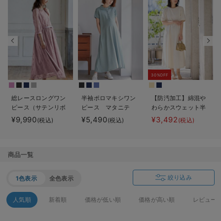
デロンギ
入院準備の持ち物チェック
30%OFF
総レースロングワン
半袖ポロマキシワン
【防汚加工】綿混や
ピース（サテンリボ
ピース マタニテ
わらかスウェット半
ンベルト付） マタ
ィ・授乳服【出産後
袖フレアワンピー
¥9,990
¥5,490
¥3,492
(税込)
(税込)
(税込)
ニティ・授乳服【出
も長く使える】
ス マタニティ・産
産後も長く使える】
後【出産後も長く使
える】
商品一覧
絞り込み
1色表示
全色表示
人気順
新着順
価格が低い順
価格が高い順
レビュー