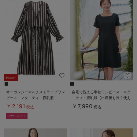
60%OFF
オーガンジーマルチストライプワン
自宅で洗える半袖ワンピース マタ
ピース マタニティ・授乳服
ニティ・授乳服【出産後も長く使え
る】
￥2,191
￥7,990
税込
税込