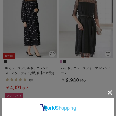
40%OFF
胸元レースフリルネックワンピー
ハイネックレースフォーマルワンピ
ス マタニティ・授乳服【出産後も
ース
長く使える】
￥9,980
1件
税込
￥4,191
税込