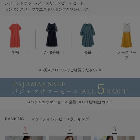
シアージャケット×ノースリワンピースセット
erbaviva（エルバビーバ）
ランタンスリーブウエストリボン付きワンピース
安心の日本製。先輩ママが買ってよかった！本当に必要な出産準備品
ハレの日に着るANGELIEBEのセレモニー
買って正解！高評価レビューアイテム
半袖
7・8分袖
長袖
ノースリー
冬に可愛いニットがお得！
ブ
親子コーデ｜ママとベビーにおすすめ！
横スクロールでご確認ください
便利な育児家電
Gift Selection 出産祝い
→パジャマサマーセール全品5%OFF!詳細はコチラ
ロンパースはいつからいつまで使う？選ぶポイントも解説！
RANKING
マタニティ ワンピースランキング
保育園・入園準備特集
1
2
3
ファルスカ