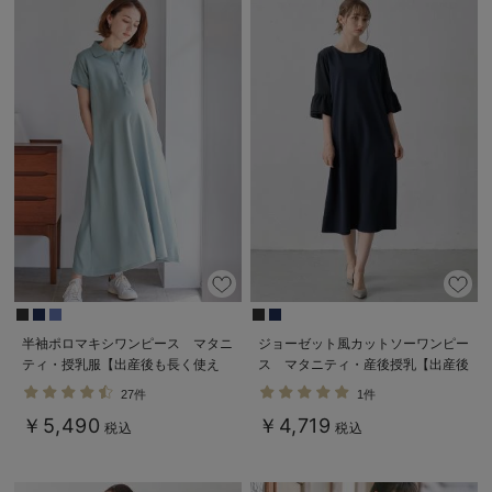
半袖ポロマキシワンピース マタニ
ジョーゼット風カットソーワンピー
ティ・授乳服【出産後も長く使え
ス マタニティ・産後授乳【出産後
る】
も長く使える】Rosemadame（ロ
27件
1件
ーズマダム）
￥5,490
￥4,719
税込
税込