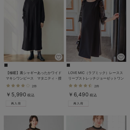
【極暖】裏シャギーあったかワイド
LOVE MIC（ラブミック）レースス
マキシワンピース マタニティ・授
リーブストレッチジョーゼットワン
乳服【出産後も長く使える】
ピース マタニティ・授乳服【出産
2件
2件
後も長く使える】
￥5,990
￥6,490
税込
税込