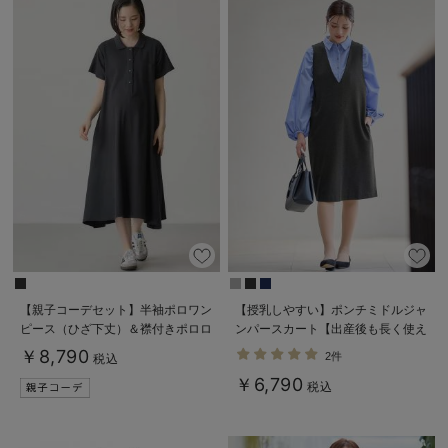
【親子コーデセット】半袖ポロワン
【授乳しやすい】ポンチミドルジャ
ピース（ひざ下丈）＆襟付きポロロ
ンパースカート【出産後も長く使え
ンパース 出産準備 ギフト マタ
る】
￥8,790
2件
税込
ニティ・授乳服
￥6,790
税込