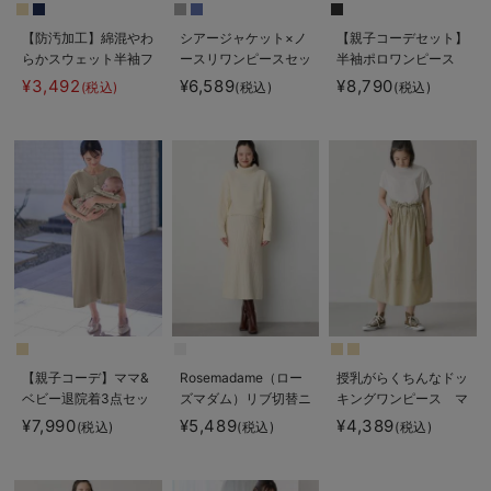
【防汚加工】綿混やわ
シアージャケット×ノ
【親子コーデセット】
らかスウェット半袖フ
ースリワンピースセッ
半袖ポロワンピース
レアワンピース マタ
ト マタニティ・産後
（ひざ下丈）＆襟付き
¥3,492
¥6,589
¥8,790
(税込)
(税込)
(税込)
ニティ・産後【出産後
【産後も長く着れる】
ポロロンパース 出産
も長く使える】
Rosemadame（ロー
準備 ギフト マタニ
ズマダム）
ティ・授乳服
【親子コーデ】ママ&
Rosemadame（ロー
授乳がらくちんなドッ
ベビー退院着3点セッ
ズマダム）リブ切替ニ
キングワンピース マ
ト 出産準備 ギフ
ットワンピ マタニテ
タニティ・授乳服【出
¥7,990
¥5,489
¥4,389
(税込)
(税込)
(税込)
ト マタニティ・産後
ィ・授乳服【産後まで
産後も長く使える】
【出産後も長く使え
長く使える】
Rosemadame（ロー
る】
ズマダム）