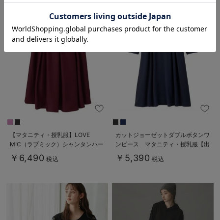
お気に入り商品を確認する
【マタニティ・授乳服】LOVE
カットジョーゼットダブルボタンワ
MIC（ラブミック）シャンタンハー
ンピース マタニティ・授乳服【出
トネックフレアワンピース
産後も長く使える】fairy（フェアリ
￥6,490
￥5,390
税込
税込
ー）