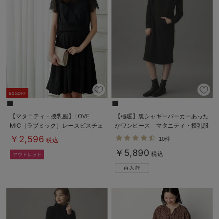
60%OFF
【マタニティ・授乳服】LOVE
【極暖】裏シャギーパーカーあった
MIC（ラブミック）レースビスチェ
かワンピース マタニティ・授乳服
ワンピース【出産後も長く使える】
￥2,596
10件
税込
￥5,890
税込