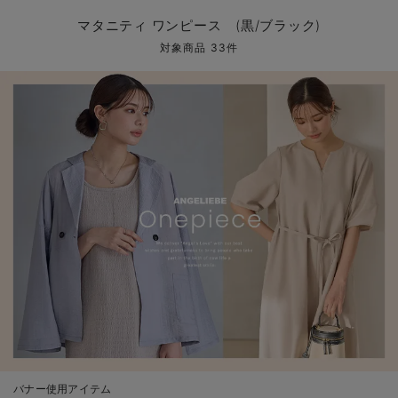
マタニティ パンツ
マタニティ ショーツ
授乳トップス
マタニティ オフィス 通勤服
授乳 ケープ
マタニティレギンス
【アウトレット】トップス・授乳トップス
透け防止
再入荷｜アウター
トップス
【37周年祭セール】4
【〜10℃】3月中旬
涼しくて可愛い「ワン
デニム
きれいめトップス派
マタニティインナー
【オフィスカジュアル
パンツタイプ
【フォーマル】ボトム
【ベビー】半袖
2WAYオール
Aライン ・フレアワ
〜5,000円（税込）
綿混素材
赤ちゃんへ使うもの
【冬のあったか特集】
マタニティ ワンピース (黒/ブラック)
マタニティ スカート
妊婦帯・腹帯・産前ガードル
マタニティ ドレス（結婚式・お呼ばれ）
【アウトレット】ボトムス
見えてもカワイイ
パンツ
レギンス
きれいめスカート派
ベビー
【フォーマル】トップ
【ベビー】グッズ
コンビ肌着
Iライン ・タイトシ
〜10,000円（税込）
腹巻・ひざ上パンツ
産後に使うグッズ
【冬のあったか特集】
対象商品 33件
マタニティ トップス
マタニティ 授乳 キャミソール
マタニティ フォーマル パンツ・ボトムス
【アウトレット】パジャマ
コットン素材
スカート
オフィス
きれいめ美脚パンツ派
短肌着
快適ウェア10%OFF
ジャンパースカート/
10,001円（税込）〜
保温&リカバリー
【冬のあったか特集】
マタニティ アウター（コート）・ママコート
産褥ショーツ
【アウトレット】インナー
冷房対策
パジャマ
ツィード派
セット
ワーク・オフィス
女の子におススメのギ
レギンス・タイツ
骨盤・マタニティベルト （妊娠中・産後）
【アウトレット】ベビー
接触冷感素材
インナー
MAX55%OFF ブラッ
王道シンプル派
カジュアル
男の子におススメのギ
カップ付きインナー
産後 ガードル インナー
Tシャツブラ
雑貨
セットアップ派
フォーマル / オケー
定番ギフト
あったか度◎
マタニティ 腹巻き
ブラトップ
ベビー
あったかアイテム｜ベ
もらって嬉しいギフト
裏起毛素材
親子セット
かわいくておもしろい
快適機能ウェア特集 トップス
何枚あっても嬉しいア
快適機能ウェア特集 ボトムス
長く使えるアイテム
快適機能ウェア特集 パジャマ
お部屋映えアイテム
バナー使用アイテム