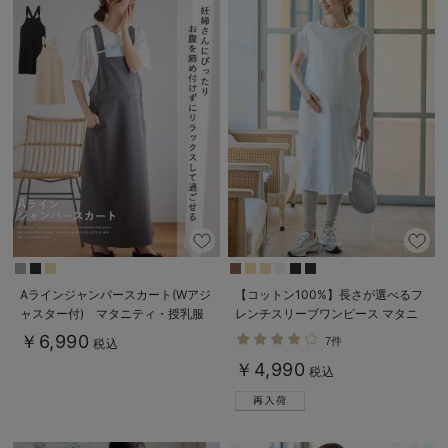
Aラインジャンパースカート(Wアジ
【コットン100%】長さが選べるフ
ャスター付) マタニティ・授乳服
レンチスリーブワンピース マタニ
【出産後も長く着られる】
ティ・産後授乳服【出産後も長く使
￥6,990
7件
税込
える】
￥4,990
税込