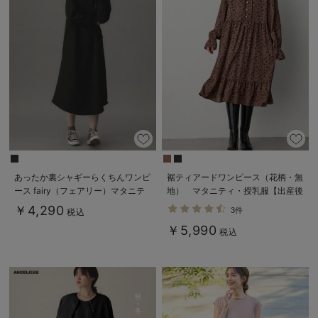
あったか裏シャギーらくちんワンピ
裾ティアードワンピース（花柄・無
ース fairy（フェアリー）マタニテ
地） マタニティ・授乳服【出産後
ィ・産後 【出産後も長く使える】
も長く使える】
￥4,290
3件
税込
￥5,990
税込