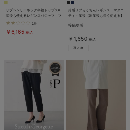
リブヘンリーネック半袖トップス&
冷感リブらくちんレギンス マタニ
産後も使えるレギンスパジャマ マ
ティ・産後【出産後も長く使える】
タニティ・授乳パジャマ【出産後も
fairy（フェアリー）
1件
接触冷感
長く使える】
￥6,165
税込
￥1,650
税込