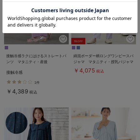
お気に入り商品を確認する
5%OFF
接触冷感ラクにはけるストレートパ
綿混ボーダー柄ロングワンピースパ
ンツ マタニティ・産後
ジャマ マタニティ・授乳パジャマ
Rosemadame（ローズマダム）
【出産後も長く使える】fairy（フェ
￥4,075
税込
接触冷感
アリー）
1件
￥4,389
税込