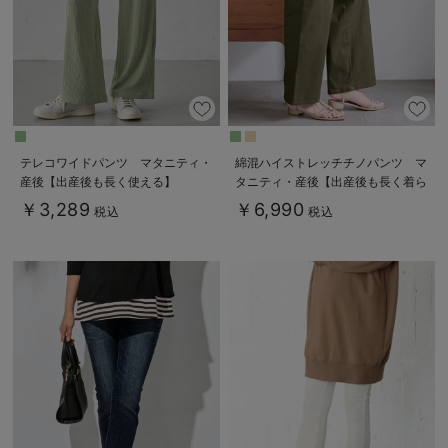
テレコワイドパンツ マタニティ・
綿混ハイストレッチチノパンツ マ
産後【出産後も長く使える】
タニティ・産後【出産後も長く着ら
Rosemadame（ローズマダム）
れる】
￥3,289
￥6,990
税込
税込