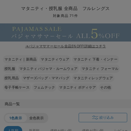
マタニティ パンツ
マタニティ ショーツ
授乳トップス
マタニティ オフィス 通勤服
授乳 ケープ
マタニティレギンス
【アウトレット】トップス・授乳トップス
透け防止
再入荷｜アウター
トップス
【37周年祭セール】4
【〜10℃】3月中旬
涼しくて可愛い「ワン
デニム
きれいめトップス派
マタニティインナー
【オフィスカジュアル
パンツタイプ
【フォーマル】ボトム
【ベビー】半袖
2WAYオール
Aライン ・フレアワ
〜5,000円（税込）
綿混素材
赤ちゃんへ使うもの
【冬のあったか特集】
マタニティ・授乳服 全商品 フルレングス
マタニティ スカート
妊婦帯・腹帯・産前ガードル
マタニティ ドレス（結婚式・お呼ばれ）
【アウトレット】ボトムス
見えてもカワイイ
パンツ
レギンス
きれいめスカート派
ベビー
【フォーマル】トップ
【ベビー】グッズ
コンビ肌着
Iライン ・タイトシ
〜10,000円（税込）
腹巻・ひざ上パンツ
産後に使うグッズ
【冬のあったか特集】
対象商品 71件
マタニティ トップス
マタニティ 授乳 キャミソール
マタニティ フォーマル パンツ・ボトムス
【アウトレット】パジャマ
コットン素材
スカート
オフィス
きれいめ美脚パンツ派
短肌着
快適ウェア10%OFF
ジャンパースカート/
10,001円（税込）〜
保温&リカバリー
【冬のあったか特集】
マタニティ アウター（コート）・ママコート
産褥ショーツ
【アウトレット】インナー
冷房対策
パジャマ
ツィード派
セット
ワーク・オフィス
女の子におススメのギ
レギンス・タイツ
→パジャマサマーセール全品5%OFF!詳細はコチラ
骨盤・マタニティベルト （妊娠中・産後）
【アウトレット】ベビー
接触冷感素材
インナー
MAX55%OFF ブラッ
王道シンプル派
カジュアル
男の子におススメのギ
カップ付きインナー
マタニティ｜新商品
マタニティウェア
マタニティ 下着・インナー
産後 ガードル インナー
Tシャツブラ
雑貨
セットアップ派
フォーマル / オケー
定番ギフト
あったか度◎
授乳服
マタニティ パジャマ・ルームウェア
マタニティ フォーマル
マタニティ 腹巻き
ブラトップ
ベビー
あったかアイテム｜ベ
もらって嬉しいギフト
裏起毛素材
授乳用品
マザーズバッグ・ママバッグ
マタニティレッグウェア
母子手帳ケース
フェムテック
マタニティ ボディケア
その他
親子セット
かわいくておもしろい
快適機能ウェア特集 トップス
何枚あっても嬉しいア
商品一覧
快適機能ウェア特集 ボトムス
長く使えるアイテム
絞り込み
1色表示
全色表示
快適機能ウェア特集 パジャマ
お部屋映えアイテム
人気順
新着順
価格が低い順
価格が高い順
レビュー