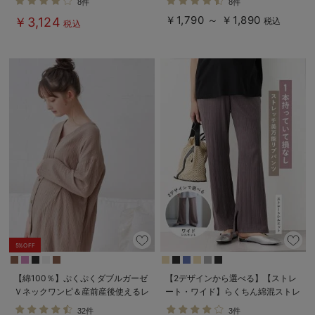
8件
8件
る】
デロンギ
￥1,790 ～ ￥1,890
￥3,124
税込
税込
入院準備の持ち物チェック
5%OFF
【綿100％】ぷくぷくダブルガーゼ
【2デザインから選べる】【ストレ
Ｖネックワンピ＆産前産後使えるレ
ート・ワイド】らくちん綿混ストレ
ギンスパジャマ マタニティ・授乳
ッチリブパンツ マタニティ・産後
32件
3件