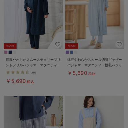
5%OFF
5%OFF
綿混やわらかスムースチェリープリ
綿混やわらかスムース切替ギャザー
ントフリルパジャマ マタニティ・
パジャマ マタニティ・授乳パジャ
授乳パジャマ【出産後も長く使え
マ【出産後も長く使える】
￥5,690
3件
税込
る】
￥5,690
税込