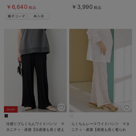
パジャマ【親子コーデ可】
【出産後も長く使える】
￥6,640
￥3,990
税込
税込
5%OFF
冷感リブらくちんワイドパンツ マ
らくちんレースワイドパンツ マタ
タニティ・産後【出産後も長く使え
ニティ・産後【産後も長く着られ
る】fairy（フェアリー）
る】