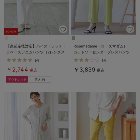
50%OFF
【産前産後対応】ハイストレッチト
Rosemadame（ローズマダム）
ラペーズデニムパンツ（2レングス
カットソーセンタープレスパンツ
展開）【出産後も長く使える】
マタニティ・産後
1件
1件
￥2,744
￥3,839
税込
税込