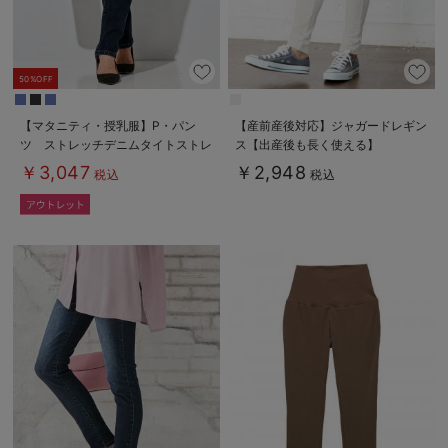
50%OFF
【マタニティ・授乳服】P・パン
【産前産後対応】ジャガードレギン
ツ ストレッチデニムタイトストレ
ス【出産後も長く使える】
ート
￥3,047
￥2,948
税込
税込