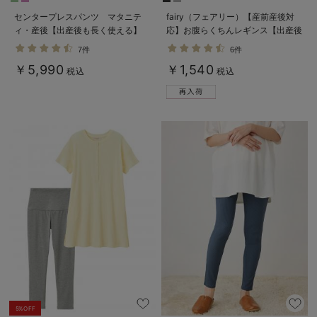
センタープレスパンツ マタニテ
fairy（フェアリー）【産前産後対
ィ・産後【出産後も長く使える】
応】お腹らくちんレギンス【出産後
も長く使える】
7件
6件
￥5,990
￥1,540
税込
税込
5%OFF