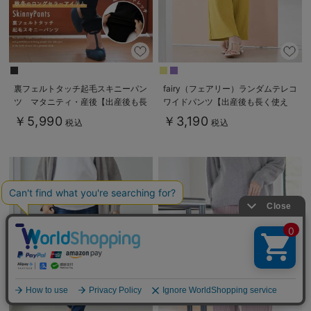
裏フェルトタッチ起毛スキニーパン
fairy（フェアリー）ランダムテレコ
ツ マタニティ・産後【出産後も長
ワイドパンツ【出産後も長く使え
く使える】
る】
￥5,990
￥3,190
税込
税込