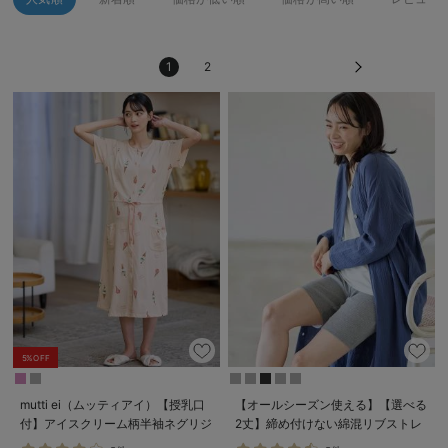
erbaviva（エルバビーバ）
安心の日本製。先輩ママが買ってよかった！本当に必要な出産準備品
1
2
ハレの日に着るANGELIEBEのセレモニー
買って正解！高評価レビューアイテム
冬に可愛いニットがお得！
親子コーデ｜ママとベビーにおすすめ！
便利な育児家電
Gift Selection 出産祝い
ロンパースはいつからいつまで使う？選ぶポイントも解説！
5%OFF
保育園・入園準備特集
mutti ei（ムッティアイ）【授乳口
【オールシーズン使える】【選べる
付】アイスクリーム柄半袖ネグリジ
2丈】締め付けない綿混リブストレ
ファルスカ
ェ
ートレギンス【産後まで長く使え