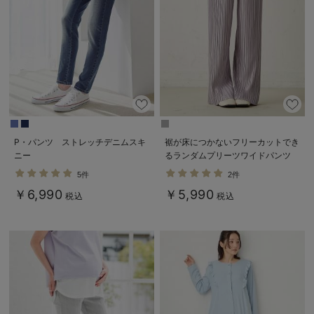
P・パンツ ストレッチデニムスキ
裾が床につかないフリーカットでき
ニー
るランダムプリーツワイドパンツ
マタニティ・産後【出産後も長く使
5件
2件
える】
￥6,990
￥5,990
税込
税込