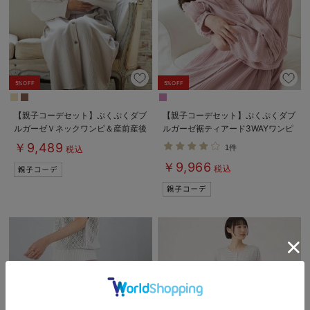
5%OFF
5%OFF
【親子コーデセット】ぷくぷくダブ
【親子コーデセット】ぷくぷくダブ
ルガーゼＶネックワンピ＆産前産後
ルガーゼ裾ティアード3WAYワンピ
使えるレギンスパジャマ&2wayオ
ース＆産前産後使えるレギンスパジ
￥9,489
1件
税込
ール 出産準備 ギフト マタニテ
ャマ&2wayオール 出産準備 ギ
￥9,966
ィ・産後
フト マタニティ・産後
税込