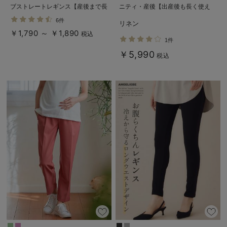
ブストレートレギンス【産後まで長
ニティ・産後【出産後も長く使え
く使える】
る】
6件
リネン
￥1,790 ～ ￥1,890
税込
1件
￥5,990
税込