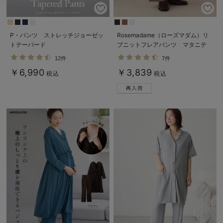
P・パンツ ストレッチジョーゼッ
Rosemadame（ローズマダム）リ
トテーパード
ブニットフレアパンツ マタニテ
ィ・産後
12件
7件
￥6,990
￥3,839
税込
税込