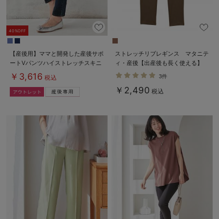
40%OFF
【産後用】ママと開発した産後サポ
ストレッチリブレギンス マタニテ
ートVパンツハイストレッチスキニ
ィ・産後【出産後も長く使える】
ー
￥3,616
3件
税込
￥2,490
税込