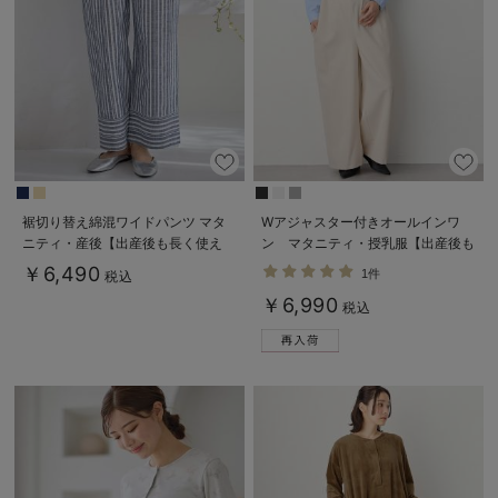
裾切り替え綿混ワイドパンツ マタ
Wアジャスター付きオールインワ
ニティ・産後【出産後も長く使え
ン マタニティ・授乳服【出産後も
る】
長く使える】
￥6,490
1件
税込
￥6,990
税込