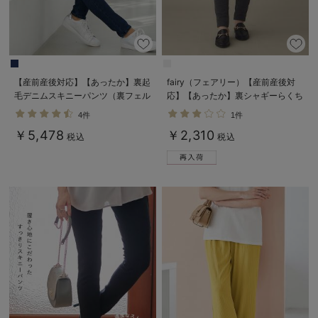
【産前産後対応】【あったか】裏起
fairy（フェアリー）【産前産後対
毛デニムスキニーパンツ（裏フェル
応】【あったか】裏シャギーらくち
トタッチ ）【出産後も長く使え
んレギンスパンツ【出産後も長く使
4件
1件
る】
える】
￥5,478
￥2,310
税込
税込