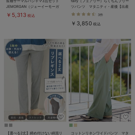
長袖サーマルパジャマ3点セット
fairy（フェアリー）らくちんプリー
JEMORGAN（ジェーイーモーガ
ツパンツ マタニティ・産後【出産
ン） ギフト マタニティ・産後
後も長く使える】
￥5,313
3件
税込
【出産後も長く使える】
￥3,850
税込
【選べる2丈】締め付けない綿混リ
コットンリネンワイドパンツ マタ