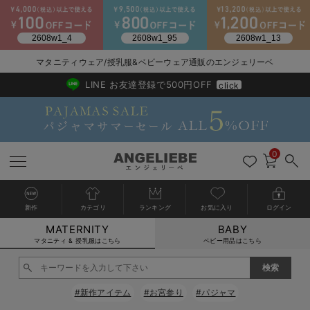
マタニティウェア/授乳服&ベビーウェア通販のエンジェリーベ
2026/NewArrival
送料495円(一部地域を除く) 7,700円以上で送料無料
LINE お友達登録で500円OFF
click
0
新作
カテゴリ
ランキング
お気に入り
ログイン
MATERNITY
BABY
戻る
戻る
戻る
戻る
戻る
戻る
戻る
戻る
戻る
戻る
戻る
戻る
戻る
戻る
戻る
戻る
戻る
戻る
戻る
戻る
戻る
戻る
戻る
戻る
戻る
戻る
戻る
戻る
戻る
戻る
戻る
カートに入れる
マタニティ & 授乳服はこちら
ベビー用品はこちら
マタニティウェア全て
マタニティ 下着・インナー全て
授乳服全て
マタニティ フォーマル全て
授乳用品全て
マタニティレッグウェア全て
マタニティ ボディケア全て
アウトレット全て
特集全て
再入荷全て
送料無料アイテム全て
ブラキャミ おまとめ
【37周年祭セール】
気温差別オススメアイ
マタニティウェア お
こだわりの履き心地！
出産準備応援割全て
春のマタニティワンピ
Gift Selection 
冬の冷え対策インナー
入院準備の持ち物チェ
冬のあったか特集全て
閉じる
マタニティ ワンピース
授乳ワンピース
マタニティ スーツ
妊婦用 抱き枕・授乳クッション
マタニティストッキング・タイツ
妊娠線クリーム
【アウトレット】ワンピース
抗菌防臭加工
再入荷｜インナー
授乳ブラ・マタニティブラ（マタニティインナー・産後用品）
ワンピース
【37周年祭セール】2
【15℃】3月下旬～
動きやすく着回しでき
強撚スムース(コスパ
【おまとめ割】パジャ
カジュアル
ジャケット派
マタニティパジャマ
【オフィスカジュアル
レギンスタイプ
【フォーマル】ワンピ
【ベビー】長袖
ハンカチ
快適ウェア10%OFF
セットアップ・ レイ
〜3,000円（税込）
薄くてあったか
入院してすぐ使うグッ
【冬のあったか特集】
#新作アイテム
#お宮参り
#パジャマ