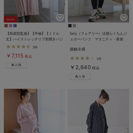
5%OFF
【助産院監修】【半袖】【ミドル
fairy（フェアリー）涼感らくちんジ
丈】ハイストレッチリブ前開きパジ
ョガーパンツ マタニティ・産後
ャマ マタニティ・授乳パジャマ
【出産後も長く使える】
3件
接触冷感
【出産後も長く使える】
￥7,115
税込
1件
￥2,640
税込