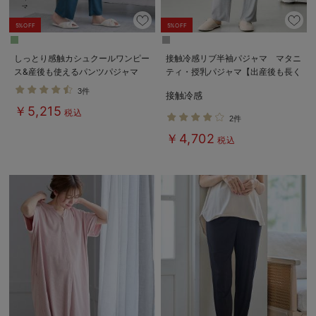
5%OFF
5%OFF
しっとり感触カシュクールワンピー
接触冷感リブ半袖パジャマ マタニ
ス&産後も使えるパンツパジャマ
ティ・授乳パジャマ【出産後も長く
マタニティ・授乳パジャマ【出産後
使える】fairy（フェアリー）
3件
接触冷感
も長く使える】
￥5,215
税込
2件
￥4,702
税込