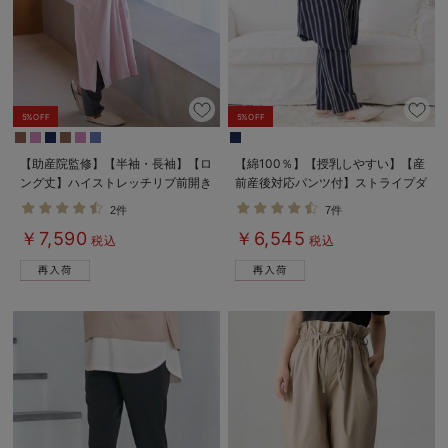
5%OFF
5%OFF
【助産院監修】【半袖・長袖】【ロ
【綿100％】【授乳しやすい】【産
ング丈】ハイストレッチリブ前開き
前産後対応パンツ付】ストライプダ
パジャマ マタニティ・授乳パジャ
ブルガーゼパジャマ
2件
7件
マ【出産後も長く使える】
￥7,590
￥6,545
税込
税込