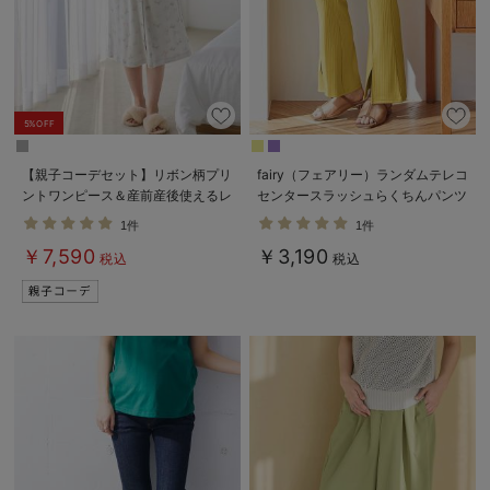
5%OFF
【親子コーデセット】リボン柄プリ
fairy（フェアリー）ランダムテレコ
ントワンピース＆産前産後使えるレ
センタースラッシュらくちんパンツ
ギンスパジャマ&2wayオール 出
【出産後も長く使える】
1件
1件
産準備 ギフト マタニティ・産後
￥7,590
￥3,190
税込
税込