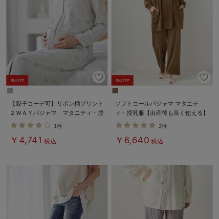
5%OFF
5%OFF
【親子コーデ可】リボン柄プリント
ソフトコールパジャマ マタニテ
２ＷＡＹパジャマ マタニティ・授
ィ・授乳服【出産後も長く使える】
乳パジャマ【出産後も長く使える】
1件
2件
￥4,741
￥6,640
税込
税込