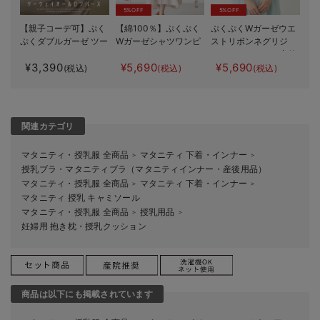
5%OFF
5%OFF
【親子コーデ可】ぷく
【綿100％】ぷくぷく
ぷくぷくWガーゼウエ
ぷくダブルガーゼ ツー
Wガーゼシャツワンピ
ストリボンネグリジ
ウェイオール（2way
ースネグリジェ マタ
ェ マタニティ・産後
¥3,390
¥5,690
¥5,690
オール） ロンパース
ニティ・授乳パジャマ
【出産後も長く使え
(税込)
(税込)
(税込)
【出産後も長く着られ
る】
る】
関連カテゴリ
マタニティ・授乳服 全商品
マタニティ 下着・インナー
＞
＞
授乳ブラ・マタニティブラ（マタニティインナー・産後用品）
マタニティ・授乳服 全商品
マタニティ 下着・インナー
＞
＞
マタニティ 授乳 キャミソール
マタニティ・授乳服 全商品
授乳用品
＞
＞
妊婦用 抱き枕・授乳クッション
商品は以下にも掲載されています