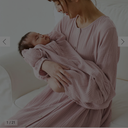
ギフト マタニティ・産後
マタニティ パンツ
マタニティ ショーツ
授乳トップス
マタニティ オフィス 通勤服
授乳 ケープ
マタニティレギンス
【アウトレット】トップス・授乳トップス
透け防止
再入荷｜アウター
トップス
【37周年祭セール】4
【〜10℃】3月中旬
涼しくて可愛い「ワン
デニム
きれいめトップス派
マタニティインナー
【オフィスカジュアル
パンツタイプ
【フォーマル】ボトム
【ベビー】半袖
2WAYオール
Aライン ・フレアワ
〜5,000円（税込）
綿混素材
赤ちゃんへ使うもの
【冬のあったか特集】
フリー/在庫あり
マタニティ スカート
妊婦帯・腹帯・産前ガードル
マタニティ ドレス（結婚式・お呼ばれ）
【アウトレット】ボトムス
見えてもカワイイ
パンツ
レギンス
きれいめスカート派
ベビー
【フォーマル】トップ
【ベビー】グッズ
コンビ肌着
Iライン ・タイトシ
〜10,000円（税込）
腹巻・ひざ上パンツ
産後に使うグッズ
【冬のあったか特集】
フリー/在庫あり
マタニティ トップス
マタニティ 授乳 キャミソール
マタニティ フォーマル パンツ・ボトムス
【アウトレット】パジャマ
コットン素材
スカート
オフィス
きれいめ美脚パンツ派
短肌着
快適ウェア10%OFF
ジャンパースカート/
10,001円（税込）〜
保温&リカバリー
【冬のあったか特集】
￥9,966
カートに入れる
マタニティ アウター（コート）・ママコート
産褥ショーツ
【アウトレット】インナー
冷房対策
パジャマ
ツィード派
セット
ワーク・オフィス
女の子におススメのギ
レギンス・タイツ
骨盤・マタニティベルト （妊娠中・産後）
【アウトレット】ベビー
接触冷感素材
インナー
MAX55%OFF ブラッ
王道シンプル派
カジュアル
男の子におススメのギ
カップ付きインナー
グレイッシュピン
ク
産後 ガードル インナー
Tシャツブラ
雑貨
セットアップ派
フォーマル / オケー
定番ギフト
あったか度◎
マタニティ 腹巻き
ブラトップ
ベビー
あったかアイテム｜ベ
もらって嬉しいギフト
裏起毛素材
閉じる
親子セット
かわいくておもしろい
快適機能ウェア特集 トップス
何枚あっても嬉しいア
快適機能ウェア特集 ボトムス
長く使えるアイテム
快適機能ウェア特集 パジャマ
お部屋映えアイテム
1
/
21