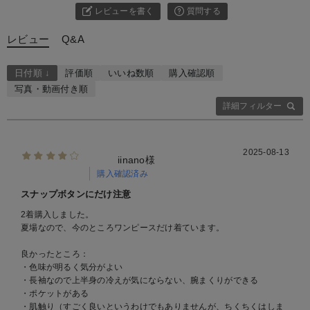
レビューを書く
質問する
レビュー
Q&A
日付順 ↓
評価順
いいね数順
購入確認順
写真・動画付き順
詳細フィルター
2025-08-13
iinano様
購入確認済み
スナップボタンにだけ注意
2着購入しました。
夏場なので、今のところワンピースだけ着ています。
良かったところ：
・色味が明るく気分がよい
・長袖なので上半身の冷えが気にならない、腕まくりができる
・ポケットがある
・肌触り（すごく良いというわけでもありませんが、ちくちくはしま