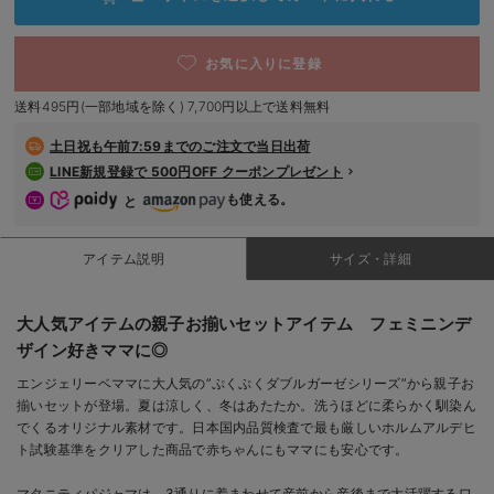
デロンギ
お気に入りに登録
入院準備の持ち物チェック
送料495円(一部地域を除く) 7,700円以上で送料無料
土日祝も
午前7:59までのご注文で当日出荷
LINE新規登録で 500円OFF クーポンプレゼント
も使える。
と
アイテム説明
サイズ・詳細
大人気アイテムの親子お揃いセットアイテム フェミニンデ
ザイン好きママに◎
エンジェリーベママに大人気の”ぷくぷくダブルガーゼシリーズ”から親子お
揃いセットが登場。夏は涼しく、冬はあたたか。洗うほどに柔らかく馴染ん
でくるオリジナル素材です。日本国内品質検査で最も厳しいホルムアルデヒ
ト試験基準をクリアした商品で赤ちゃんにもママにも安心です。
マタニティパジャマは、3通りに着まわせて産前から産後まで大活躍するワ