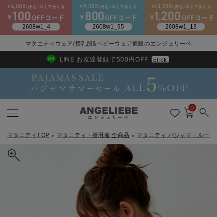
マタニティウェア/授乳服&ベビーウェア通販のエンジェリーベ
2026/NewArrival
送料495円(一部地域を除く) 7,700円以上で送料無料
LINE お友達登録で500円OFF
click
0
マタニティTOP
マタニティ・授乳服 全商品
マタニティ パジャマ・ルーム
＞
＞
戻る
戻る
戻る
戻る
戻る
戻る
戻る
戻る
戻る
戻る
戻る
戻る
戻る
戻る
戻る
戻る
戻る
戻る
戻る
戻る
戻る
戻る
戻る
戻る
戻る
戻る
戻る
戻る
戻る
戻る
戻る
カートに入れる
マタニティウェア全て
マタニティ 下着・インナー全て
授乳服全て
マタニティ フォーマル全て
授乳用品全て
マタニティレッグウェア全て
マタニティ ボディケア全て
アウトレット全て
特集全て
再入荷全て
送料無料アイテム全て
ブラキャミ おまとめ
【37周年祭セール】
気温差別オススメアイ
マタニティウェア お
こだわりの履き心地！
出産準備応援割全て
春のマタニティワンピ
Gift Selection 
冬の冷え対策インナー
入院準備の持ち物チェ
冬のあったか特集全て
【親子コーデセット】ぷくぷくダブルガーゼ裾ティアード3WAYワン
マタニティ ワンピース
授乳ワンピース
マタニティ スーツ
妊婦用 抱き枕・授乳クッション
マタニティストッキング・タイツ
妊娠線クリーム
【アウトレット】ワンピース
抗菌防臭加工
再入荷｜インナー
授乳ブラ・マタニティブラ（マタニティインナー・産後用品）
ワンピース
【37周年祭セール】2
【15℃】3月下旬～
動きやすく着回しでき
強撚スムース(コスパ
【おまとめ割】パジャ
カジュアル
ジャケット派
マタニティパジャマ
【オフィスカジュアル
レギンスタイプ
【フォーマル】ワンピ
【ベビー】長袖
ハンカチ
快適ウェア10%OFF
セットアップ・ レイ
〜3,000円（税込）
薄くてあったか
入院してすぐ使うグッ
【冬のあったか特集】
ピース＆産前産後使えるレギンスパジャマ&2wayオール 出産準備