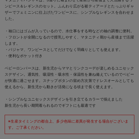
ンピース＆レギンスのセット。ふんわり広がる裾ティアードとたっぷりギャ
ザーでフェミニンに仕上げたワンピースに、シンプルなレギンスを合わせま
した。
・袖口にはゴムが入っているので、水仕事をする時などの袖の調整に便利。
・フロントが全開になるので授乳しやすく、マタニティ期から産後まで活躍
します。
・パジャマ、ワンピースとしてだけでなく羽織りとしても使えます。
・便利なポケット付き
ベビーロンパースは、新生児からママとリンクコーデが楽しめるユニセック
スデザイン。通気性、吸湿性・吸水性・保温性を兼ね備えているのでベビー
が快適に過ごせます。スナップボタンの留め方次第でドレスオールとしても
使えるから、新生児から動きが活発になる頃まで長く使えます。
・シンプルなユニセックスデザインを引き立てるカラーで揃えました
新生児から長い期間着られるのでギフトにも最適です
※生産タイミングの都合上、多少色味に差異が発生する場合がございま
す。ご了承ください。