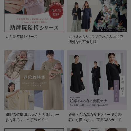
助産院監修シリーズ
もう迷わない!!ママのための上品で
清楚なお宮参り服
退院着特集 赤ちゃんとの新しい一
妊婦さんの為の喪服マナー 急な訃
歩を彩るママの服装ガイド
報にも慌てない。実用Q&Aガイド