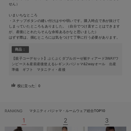
せん）
いまいちなところ
・スナップボタンの縫い付けはやや弱いです。購入時点で糸が抜けて
しまっていたところもありました。（自分でつけ直すことはできます
が、産後にとれたらそんな余裕あるかなと思いました）
はずす際は、掴むところには気をつけて丁寧に行う必要があります。
商品：
【親子コーデセット】ぷくぷくダブルガーゼ裾ティアード3WAYワ
ンピース＆産前産後使えるレギンスパジャマ&2wayオール 出産
準備 ギフト マタニティ・産後
役に立った
0
RANKING
マタニティ パジャマ・ルームウェア総合TOP10
1
2
3