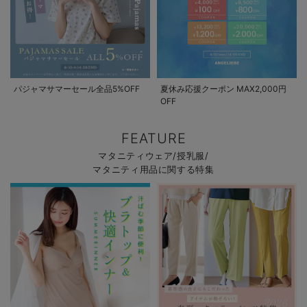
【親子コーデ可】
【綿100％】ぷく
ぷくぷくWガーゼ
ぷくぷくダブルガ
ぷくWガーゼシャ
ウエストリボンネ
ーゼ ツーウェイオ
¥3,390
ツワンピースネグ
グリジェ マタニ
(税込)
ール（2wayオー
¥5,690
¥5,690
(税込)
(税込)
リジェ マタニテ
ティ・産後【出産
ル） ロンパース
ィ・授乳パジャマ
後も長く使える】
【出産後も長く着
パジャマサマーセール全品5%OFF
夏休み応援クーポン MAX2,000円
られる】
OFF
FEATURE
マタニティウェア/授乳服/
マタニティ用品に関する特集