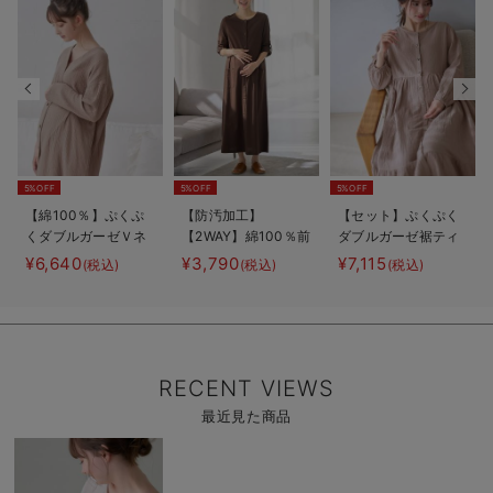
5%OFF
5%OFF
5%OFF
【綿100％】ぷくぷ
【防汚加工】
【セット】ぷくぷく
くダブルガーゼＶネ
【2WAY】綿100％前
ダブルガーゼ裾ティ
ックワンピ＆産前産
開き長袖ネグリジ
アード3WAYワンピ
¥6,640
¥3,790
¥7,115
(税込)
(税込)
(税込)
後使えるレギンスパ
ェ マタニティ・授
ース＆産後も使える
ジャマ マタニテ
乳パジャマ【産後も
レギンスパジャマ
ィ・授乳パジャマ
長く着れる】
マタニティ・授乳パ
【親子コーデ可】
ジャマ
RECENT VIEWS
最近見た商品
商
品
詳
細