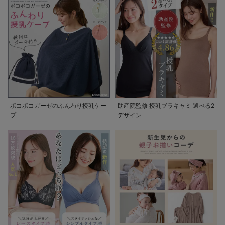
ポコポコガーゼのふんわり授乳ケー
助産院監修 授乳ブラキャミ 選べる2
プ
デザイン