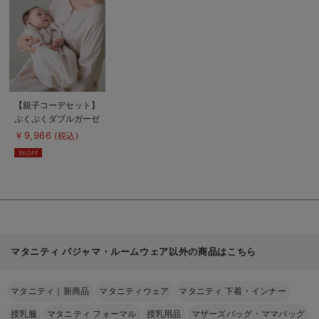
を
見
る
商
【親子コーデセット】
品
ぷくぷくダブルガーゼ
詳
細
裾ティアード3WAYワ
￥9,966
(税込)
を
ンピース＆産前産後使
見
5%OFF
る
えるレギンスパジャマ
&2wayオール 出産
準備 ギフト マタニ
ティ・産後
お買い物を続ける
カートへ進む
マタニティ パジャマ・ルームウェア以外の商品はこちら
RELATED ITEMS
関連商品
マタニティ｜新商品
マタニティウェア
マタニティ 下着・インナー
6
6
6
授乳服
マタニティ フォーマル
授乳用品
マザーズバッグ・ママバッグ