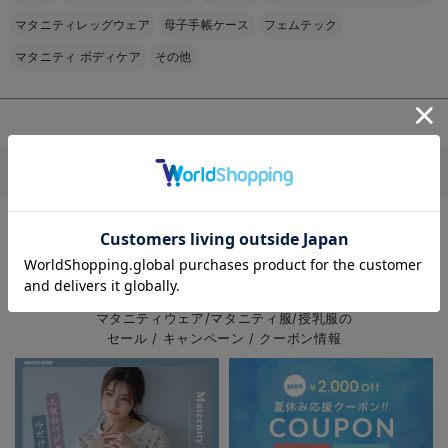
マタニティレッグウェア
母子手帳ケース
フェムテック
マタニティ ボディケア
その他
5%OFF
5%OFF
5%OFF
【親子コーデセッ
【綿100％】ぷく
【セット】ぷくぷ
その他
ト】ぷくぷくダブ
ぷくダブルガーゼ
くダブルガーゼ裾
ルガーゼＶネック
Ｖネックワンピ＆
ティアード3WAY
¥9,489
¥6,640
¥7,115
お気に入り商品を確認する
(税込)
(税込)
(税込)
ワンピ＆産前産後
産前産後使えるレ
ワンピース＆産後
マタニティのTOPページはこちら
使えるレギンスパ
ギンスパジャマ
も使えるレギンス
ジャマ&2wayオー
マタニティ・授乳
パジャマ マタニ
6
6
6
ル 出産準備 ギ
パジャマ【親子コ
ティ・授乳パジャ
EVENT
フト マタニテ
ーデ可】
マ
ィ・産後
マタニティウェア/マタニティ服/授乳服の
セール / キャンペーン / クーポン情報
5%OFF
5%OFF