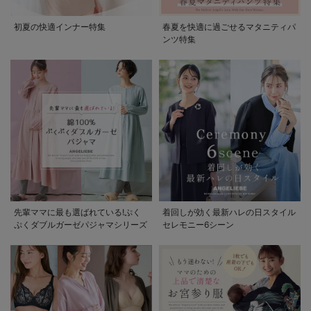
初夏の快適インナー特集
春夏を快適に過ごせるマタニティパ
ンツ特集
先輩ママに最も選ばれている!ぷく
着回しが効く最新ハレの日スタイル
ぷくダブルガーゼパジャマシリーズ
セレモニー6シーン