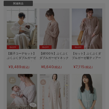
関連商品
5%OFF
5%OFF
5%OFF
【親子コーデセット】
【綿100％】ぷくぷく
【セット】ぷくぷくダ
ぷくぷくダブルガーゼ
ダブルガーゼＶネック
ブルガーゼ裾ティアー
Ｖネックワンピ＆産前
ワンピ＆産前産後使え
ド3WAYワンピース＆
¥9,489
¥6,640
¥7,115
産後使えるレギンスパ
るレギンスパジャマ
産後も使えるレギンス
(税込)
(税込)
(税込)
ジャマ&2wayオール
マタニティ・授乳パジ
パジャマ マタニテ
出産準備 ギフト マ
ャマ【親子コーデ可】
ィ・授乳パジャマ
タニティ・産後