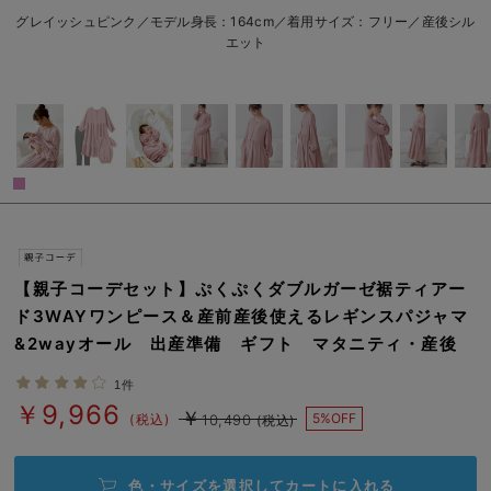
erbaviva（エルバビーバ）
グレイッシュピンク／モデル身長：164cm／着用サイズ：フリー／産後シル
エット
安心の日本製。先輩ママが買ってよかった！本当に必要な出産準備品
ハレの日に着るANGELIEBEのセレモニー
買って正解！高評価レビューアイテム
冬に可愛いニットがお得！
親子コーデ｜ママとベビーにおすすめ！
便利な育児家電
【親子コーデセット】ぷくぷくダブルガーゼ裾ティアー
ド3WAYワンピース＆産前産後使えるレギンスパジャマ
Gift Selection 出産祝い
&2wayオール 出産準備 ギフト マタニティ・産後
ロンパースはいつからいつまで使う？選ぶポイントも解説！
1件
￥9,966
￥
5%OFF
(税込)
10,490
(税込)
保育園・入園準備特集
ファルスカ
色・サイズを選択して
カートに入れる