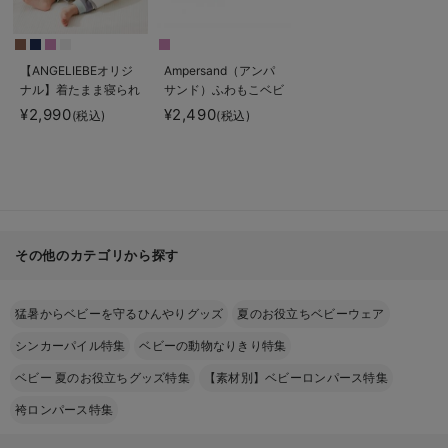
【ANGELIEBEオリジ
Ampersand（アンパ
ナル】着たまま寝られ
サンド）ふわもこベビ
る2WAYフリース スリ
ーベスト
¥2,990
¥2,490
(税込)
(税込)
ーパー
その他のカテゴリから探す
猛暑からベビーを守るひんやりグッズ
夏のお役立ちベビーウェア
シンカーパイル特集
ベビーの動物なりきり特集
ベビー 夏のお役立ちグッズ特集
【素材別】ベビーロンパース特集
袴ロンパース特集