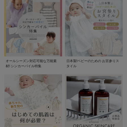
オールシーズン対応可能な万能素
日本製!ベビーのための お宮参りス
材! シンカーパイル特集
タイル