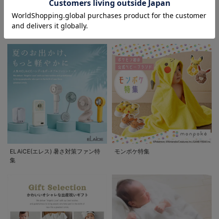
FEATURE
ベビー服/ベビー用品に関する特集
ELAiCE(エレス) 暑さ対策ファン特
モンポケ特集
集