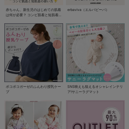
赤ちゃん、新生児のはじめての肌着
erbaviva（エルバビーバ）
は何が必要？ コンビ肌着と短肌着
の使い方
ポコポコガーゼのふんわり授乳ケー
SNS映えも狙えるオシャレインテリ
プ
ア!サニーラグマット