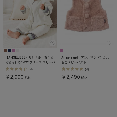
ベビー リュック
erbaviva（エルバビーバ）
ベビー 小物
安心の日本製。先輩ママが買ってよかった！本当に必要な出産準備品
ハレの日に着るANGELIEBEのセレモニー
買って正解！高評価レビューアイテム
冬に可愛いニットがお得！
【ANGELIEBEオリジナル】着たま
Ampersand（アンパサンド）ふわ
親子コーデ｜ママとベビーにおすすめ！
ま寝られる2WAYフリース スリーパ
もこベビーベスト
ー
便利な育児家電
4件
2件
￥2,990
￥2,490
税込
税込
Gift Selection 出産祝い
ロンパースはいつからいつまで使う？選ぶポイントも解説！
保育園・入園準備特集
ファルスカ