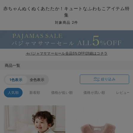
コンビ肌着・新生児/ベビー肌着
ベビー ワンピース
ベビー袴
ベビー ブランケット・タオルケット
子育て便利家電
抱っこ紐
夏のお役立ちベビーウェア
【アウトレット】トップス・授乳トップス
透け防止
再入荷｜アウター
トップス
【37周年祭セール】4
【〜10℃】3月中旬
涼しくて可愛い「ワン
デニム
きれいめトップス派
マタニティインナー
【オフィスカジュアル
パンツタイプ
【フォーマル】ボトム
【ベビー】半袖
2WAYオール
Aライン ・フレアワ
〜5,000円（税込）
綿混素材
赤ちゃんへ使うもの
【冬のあったか特集】
赤ちゃんぬくぬくあたたか！キュートなふわもこアイテム特
集
ツーウェイオール・2WAYオール（新生児）
ベビー パンツ
おくるみ（新生児）
プレイマット・ベビー マット
ベビーケープ
シンカーパイル特集
【アウトレット】ボトムス
見えてもカワイイ
パンツ
レギンス
きれいめスカート派
ベビー
【フォーマル】トップ
【ベビー】グッズ
コンビ肌着
Iライン ・タイトシ
〜10,000円（税込）
腹巻・ひざ上パンツ
産後に使うグッズ
【冬のあったか特集】
対象商品 2件
ベビー ブルマ
ベビー 雑貨 小物
ベビーの動物なりきり特集
【アウトレット】パジャマ
コットン素材
スカート
オフィス
きれいめ美脚パンツ派
短肌着
快適ウェア10%OFF
ジャンパースカート/
10,001円（税込）〜
保温&リカバリー
【冬のあったか特集】
ベビー スカート
ベビー安全グッズ
ベビー 夏のお役立ちグッズ特集
【アウトレット】インナー
冷房対策
パジャマ
ツィード派
セット
ワーク・オフィス
女の子におススメのギ
レギンス・タイツ
ベビートップス
ベビーおもちゃ
【素材別】ベビーロンパース特集
【アウトレット】ベビー
接触冷感素材
インナー
MAX55%OFF ブラッ
王道シンプル派
カジュアル
男の子におススメのギ
カップ付きインナー
→パジャマサマーセール全品5%OFF!詳細はコチラ
ベビー アウター
メモリアルグッズ
袴ロンパース特集
Tシャツブラ
雑貨
セットアップ派
フォーマル / オケー
定番ギフト
あったか度◎
商品一覧
ベビー セットアップ
授乳・調乳・お食事
ブラトップ
ベビー
あったかアイテム｜ベ
もらって嬉しいギフト
裏起毛素材
絞り込み
1色表示
全色表示
スタイ・よだれかけ（新生児・ベビー）
哺乳瓶
親子セット
かわいくておもしろい
人気順
新着順
価格が低い順
価格が高い順
レビュー
ベビー帽子（新生児・乳児）
赤ちゃん 洗剤・洗濯用品・お掃除
快適機能ウェア特集 トップス
何枚あっても嬉しいア
新生児スリーパー・ベビーパジャマ
赤ちゃん お風呂・ベビースキンケア
快適機能ウェア特集 ボトムス
長く使えるアイテム
おむつ関連グッズ
快適機能ウェア特集 パジャマ
ベビーシューズ・ファーストシューズ・ベビー靴下
お部屋映えアイテム