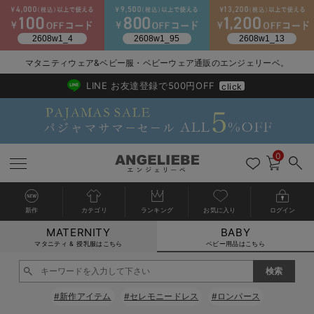
2026/NewArrival
送料495円(一部地域を除く) 7,700円以上で送料無料
マタニティウェア&ベビー服・ベビーウェア通販のエンジェリーベ。
LINE お友達登録で500円OFF
click
0
新作
カテゴリ
ランキング
お気に入り
ログイン
MATERNITY
BABY
戻る
戻る
戻る
戻る
戻る
戻る
戻る
戻る
戻る
戻る
戻る
戻る
戻る
戻る
戻る
戻る
戻る
戻る
戻る
戻る
戻る
戻る
戻る
戻る
戻る
戻る
戻る
戻る
戻る
戻る
戻る
カートに入れる
マタニティ & 授乳服はこちら
ベビー用品はこちら
新生児服全て
ベビー服全て
シーズンアイテム全て
ベビー・新生児 寝具全て
ベビー 雑貨全て
お出かけグッズ全て
ベビー｜季節の特集全て
アウトレット全て
特集全て
再入荷全て
送料無料アイテム全て
ブラキャミ おまとめ
【37周年祭セール】
気温差別オススメアイ
マタニティウェア お
こだわりの履き心地！
出産準備応援割全て
春のマタニティワンピ
Gift Selection 
冬の冷え対策インナー
入院準備の持ち物チェ
冬のあったか特集全て
閉じる
出産準備
ロンパース・カバーオール
甚平・浴衣
ベビーベッド・布団 （ベビー・新生児）
ベビーカー
猛暑からベビーを守るひんやりグッズ
【アウトレット】ワンピース
抗菌防臭加工
再入荷｜インナー
ベビーチェア（ハイローチェア）・ベビーラック
ワンピース
【37周年祭セール】2
【15℃】3月下旬～
動きやすく着回しでき
強撚スムース(コスパ
【おまとめ割】パジャ
カジュアル
ジャケット派
マタニティパジャマ
【オフィスカジュアル
レギンスタイプ
【フォーマル】ワンピ
【ベビー】長袖
ハンカチ
快適ウェア10%OFF
セットアップ・ レイ
〜3,000円（税込）
薄くてあったか
入院してすぐ使うグッ
【冬のあったか特集】
#新作アイテム
#セレモニードレス
#ロンパース