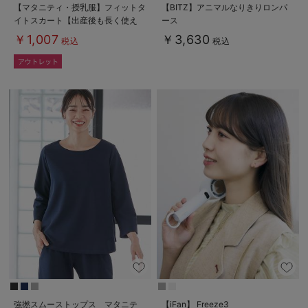
【マタニティ・授乳服】フィットタ
【BITZ】アニマルなりきりロンパ
イトスカート【出産後も長く使え
ース
る】
￥1,007
￥3,630
税込
税込
強撚スムーストップス マタニテ
【iFan】 Freeze3