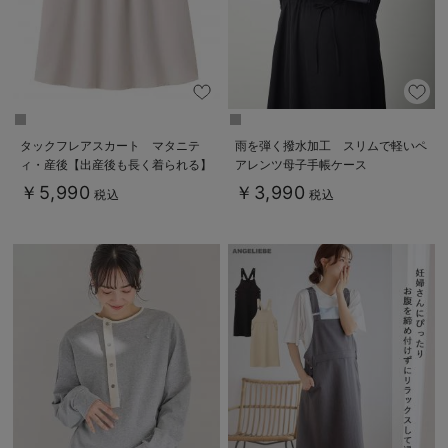
タックフレアスカート マタニテ
雨を弾く撥水加工 スリムで軽いペ
ィ・産後【出産後も長く着られる】
アレンツ母子手帳ケース
￥5,990
￥3,990
税込
税込