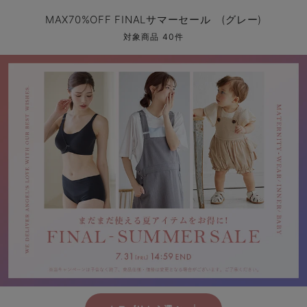
マタニティ パンツ
マタニティ ショーツ
授乳トップス
マタニティ オフィス 通勤服
授乳 ケープ
マタニティレギンス
【アウトレット】トップス・授乳トップス
透け防止
再入荷｜アウター
トップス
【37周年祭セール】4
【〜10℃】3月中旬
涼しくて可愛い「ワン
デニム
きれいめトップス派
マタニティインナー
【オフィスカジュアル
パンツタイプ
【フォーマル】ボトム
【ベビー】半袖
2WAYオール
Aライン ・フレアワ
〜5,000円（税込）
綿混素材
赤ちゃんへ使うもの
【冬のあったか特集】
MAX70%OFF FINALサマーセール (グレー)
マタニティ スカート
妊婦帯・腹帯・産前ガードル
マタニティ ドレス（結婚式・お呼ばれ）
【アウトレット】ボトムス
見えてもカワイイ
パンツ
レギンス
きれいめスカート派
ベビー
【フォーマル】トップ
【ベビー】グッズ
コンビ肌着
Iライン ・タイトシ
〜10,000円（税込）
腹巻・ひざ上パンツ
産後に使うグッズ
【冬のあったか特集】
対象商品 40件
マタニティ トップス
マタニティ 授乳 キャミソール
マタニティ フォーマル パンツ・ボトムス
【アウトレット】パジャマ
コットン素材
スカート
オフィス
きれいめ美脚パンツ派
短肌着
快適ウェア10%OFF
ジャンパースカート/
10,001円（税込）〜
保温&リカバリー
【冬のあったか特集】
マタニティ アウター（コート）・ママコート
産褥ショーツ
【アウトレット】インナー
冷房対策
パジャマ
ツィード派
セット
ワーク・オフィス
女の子におススメのギ
レギンス・タイツ
骨盤・マタニティベルト （妊娠中・産後）
【アウトレット】ベビー
接触冷感素材
インナー
MAX55%OFF ブラッ
王道シンプル派
カジュアル
男の子におススメのギ
カップ付きインナー
産後 ガードル インナー
Tシャツブラ
雑貨
セットアップ派
フォーマル / オケー
定番ギフト
あったか度◎
マタニティ 腹巻き
ブラトップ
ベビー
あったかアイテム｜ベ
もらって嬉しいギフト
裏起毛素材
親子セット
かわいくておもしろい
快適機能ウェア特集 トップス
何枚あっても嬉しいア
快適機能ウェア特集 ボトムス
長く使えるアイテム
快適機能ウェア特集 パジャマ
お部屋映えアイテム