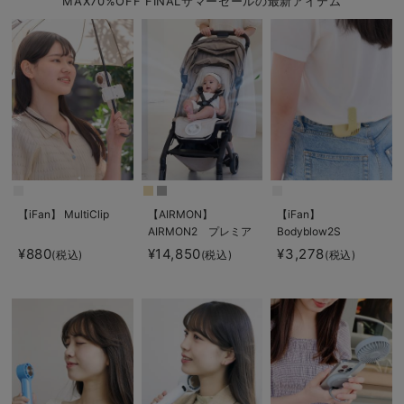
MAX70%OFF FINALサマーセールの最新アイテム
【iFan】 MultiClip
【AIRMON】
【iFan】
AIRMON2 プレミア
Bodyblow2S
ム
¥880
¥14,850
¥3,278
(税込)
(税込)
(税込)