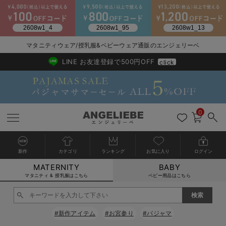
マタニティウェア/授乳服&ベビーウェア通販のエンジェリーベ
2026/NewArrival
送料495円(一部地域を除く) 7,700円以上で送料無料
LINE お友達登録で500円OFF
click
0
新作
カテゴリ
ランキング
お気に入り
ログイン
MATERNITY
BABY
戻る
戻る
戻る
戻る
戻る
戻る
戻る
戻る
戻る
戻る
戻る
戻る
戻る
戻る
戻る
戻る
戻る
戻る
戻る
戻る
戻る
戻る
戻る
戻る
戻る
戻る
戻る
戻る
戻る
戻る
戻る
カートに入れる
マタニティ & 授乳服はこちら
ベビー用品はこちら
マタニティウェア全て
マタニティ 下着・インナー全て
授乳服全て
マタニティ フォーマル全て
授乳用品全て
マタニティレッグウェア全て
マタニティ ボディケア全て
アウトレット全て
特集全て
再入荷全て
送料無料アイテム全て
ブラキャミ おまとめ
【37周年祭セール】
気温差別オススメアイ
マタニティウェア お
こだわりの履き心地！
出産準備応援割全て
春のマタニティワンピ
Gift Selection 
冬の冷え対策インナー
入院準備の持ち物チェ
冬のあったか特集全て
閉じる
マタニティ ワンピース
授乳ワンピース
マタニティ スーツ
妊婦用 抱き枕・授乳クッション
マタニティストッキング・タイツ
妊娠線クリーム
【アウトレット】ワンピース
抗菌防臭加工
再入荷｜インナー
授乳ブラ・マタニティブラ（マタニティインナー・産後用品）
ワンピース
【37周年祭セール】2
【15℃】3月下旬～
動きやすく着回しでき
強撚スムース(コスパ
【おまとめ割】パジャ
カジュアル
ジャケット派
マタニティパジャマ
【オフィスカジュアル
レギンスタイプ
【フォーマル】ワンピ
【ベビー】長袖
ハンカチ
快適ウェア10%OFF
セットアップ・ レイ
〜3,000円（税込）
薄くてあったか
入院してすぐ使うグッ
【冬のあったか特集】
#新作アイテム
#お宮参り
#パジャマ