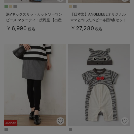
深Vネックスリットカットソーワン
【日本製】ANGELIEBEオリジナル
ピース マタニティ・授乳服 【出産
ママと作ったベビー布団8点セット
後も長く使える】
STAR
￥6,990
￥27,280
税込
税込
80%OFF