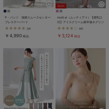
デロンギ
5%OFF
入院準備の持ち物チェック
P・パンツ 強撚スムースセンター
mutti ei（ムッティアイ）【授乳口
プレステーパード
付】アイスクリーム柄半袖ネグリジ
ェ
2件
8件
￥4,990
￥3,124
税込
税込