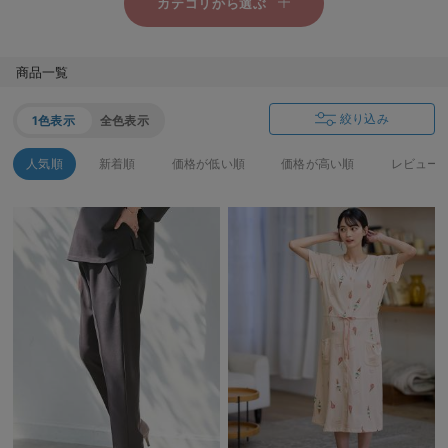
カテゴリから選ぶ
erbaviva（エルバビーバ）
安心の日本製。先輩ママが買ってよかった！本当に必要な出産準備品
FINALサマーセール
FINALサマーセール
商品一覧
ワンピース
トップス
CLICK
CLICK
ハレの日に着るANGELIEBEのセレモニー
絞り込み
1色表示
全色表示
FINALサマーセール
FINALサマーセール
買って正解！高評価レビューアイテム
ボトムス
パジャマ
・ルームウェア
人気順
新着順
価格が低い順
価格が高い順
レビュー
CLICK
CLICK
冬に可愛いニットがお得！
FINALサマーセール
FINALサマーセール
親子コーデ｜ママとベビーにおすすめ！
インナー
ベビーアイテム
CLICK
CLICK
便利な育児家電
FINALサマーセール
FINALサマーセール
グッズ
50％OFF以上
Gift Selection 出産祝い
CLICK
CLICK
ロンパースはいつからいつまで使う？選ぶポイントも解説！
保育園・入園準備特集
ファルスカ