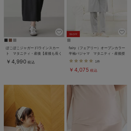
5%OFF
ぽこぽこジャガードIラインスカー
fairy（フェアリー）オープンカラー
ト マタニティ・産後【産後も長く
半袖パジャマ マタニティ・産後授
着られる】
乳パジャマ【出産後も長く使える】
￥4,990
1件
税込
￥4,075
税込