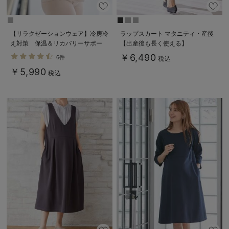
【リラクゼーションウェア】冷房冷
ラップスカート マタニティ・産後
え対策 保温＆リカバリーサポー
【出産後も長く使える】
ト momRest 半袖Tシャツ
￥6,490
6件
税込
efe×ANGELIEBEコラボ 光電子
￥5,990
日本製
税込