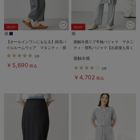
5%OFF
5%OFF
【オールインワンにもなる】綿混パ
接触冷感リブ半袖パジャマ マタニ
イルルームウェア マタニティ・授
ティ・授乳パジャマ【出産後も長く
乳パジャマ【産後も長く着られる】
使える】fairy（フェアリー）
1件
接触冷感
￥5,690
税込
2件
￥4,702
税込