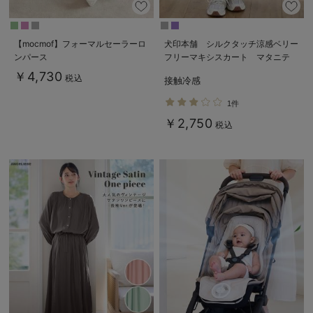
【mocmof】フォーマルセーラーロ
犬印本舗 シルクタッチ涼感ベリー
ンパース
フリーマキシスカート マタニテ
ィ・産後【出産後も長く使える】
￥4,730
税込
接触冷感
1件
￥2,750
税込