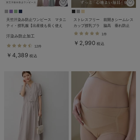
天竺汗染み防止ワンピース マタニ
ストレスフリー 前開きシームレス
ティ・授乳服【出産後も長く使え
カップ授乳ブラ 脇高 垂れ防止
る】
｜ マタニティ・授乳ブラ脇高
1件
汗染み防止加工
￥2,990
税込
12件
￥4,389
税込