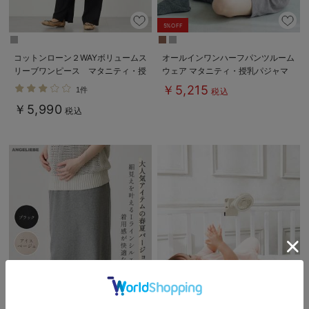
5%OFF
コットンローン２WAYボリュームス
オールインワンハーフパンツルーム
リーブワンピース マタニティ・授
ウェア マタニティ・授乳パジャマ
乳服【出産後も長く使える】
【出産後も長く使える】
￥5,215
1件
税込
￥5,990
税込