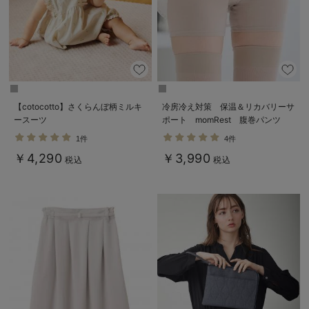
【cotocotto】さくらんぼ柄ミルキ
冷房冷え対策 保温＆リカバリーサ
ースーツ
ポート momRest 腹巻パンツ
efe×ANGELIEBEコラボ 光電子
1件
4件
日本製
￥4,290
￥3,990
税込
税込