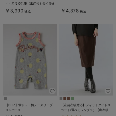
ィ・産後授乳服【出産後も長く使え
る】
￥3,990
￥4,378
税込
税込
【BITZ】蛍ドット柄ノースリーブ
【産前産後対応】フィットタイトス
ロンパース
カート(選べるレングス）【出産後
も長く使える】