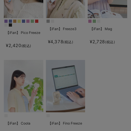
【iFan】 Freeze3
【iFan】 Mag
【iFan】 Pico Freeze
¥4,378
¥2,728
(税込)
(税込)
¥2,420
(税込)
【iFan】 Coola
【iFan】 Fino Freeze