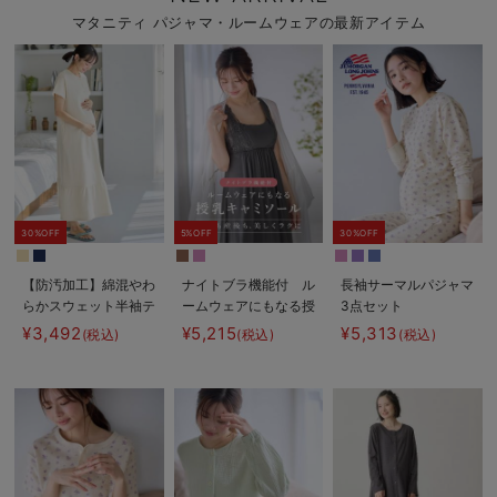
マタニティ パジャマ・ルームウェアの最新アイテム
30%OFF
5%OFF
30%OFF
【防汚加工】綿混やわ
ナイトブラ機能付 ル
長袖サーマルパジャマ
らかスウェット半袖テ
ームウェアにもなる授
3点セット
ィアードネグリジェ
乳キャミソール
JEMORGAN（ジェー
¥3,492
¥5,215
¥5,313
(税込)
(税込)
(税込)
マタニティ・産後【出
イーモーガン） ギフ
産後も長く使える】
ト マタニティ・産後
【出産後も長く使え
る】