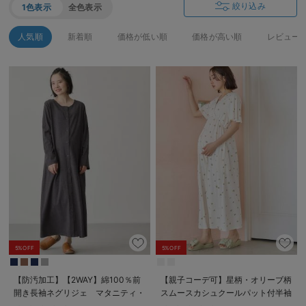
絞り込み
1色表示
全色表示
人気順
新着順
価格が低い順
価格が高い順
レビュー
5%OFF
5%OFF
【防汚加工】【2WAY】綿100％前
【親子コーデ可】星柄・オリーブ柄
開き長袖ネグリジェ マタニティ・
スムースカシュクールパット付半袖
授乳パジャマ【産後も長く着れる】
ネグリジェ【出産後も長く使える】