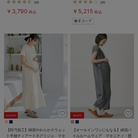
3件
3件
￥3,790
￥5,215
税込
税込
30%OFF
5%OFF
【防汚加工】綿混やわらかスウェッ
【オールインワンにもなる】綿混パ
ト半袖ティアードネグリジェ マタ
イルルームウェア マタニティ・授