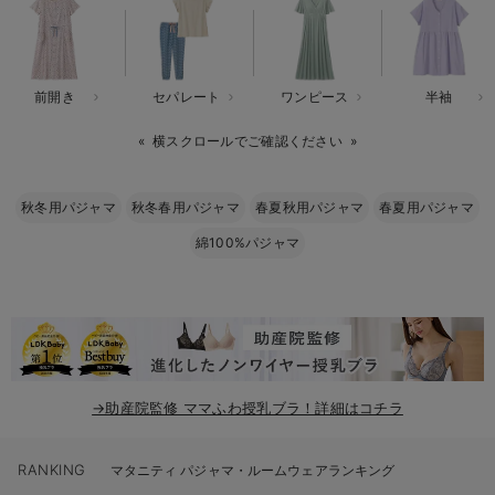
erbaviva（エルバビーバ）
安心の日本製。先輩ママが買ってよかった！本当に必要な出産準備品
前開き
セパレート
ワンピース
半袖
ハレの日に着るANGELIEBEのセレモニー
横スクロールでご確認ください
買って正解！高評価レビューアイテム
冬に可愛いニットがお得！
秋冬用パジャマ
秋冬春用パジャマ
春夏秋用パジャマ
春夏用パジャマ
綿100%パジャマ
親子コーデ｜ママとベビーにおすすめ！
便利な育児家電
Gift Selection 出産祝い
ロンパースはいつからいつまで使う？選ぶポイントも解説！
→助産院監修 ママふわ授乳ブラ！詳細はコチラ
保育園・入園準備特集
RANKING
ファルスカ
マタニティ パジャマ・ルームウェアランキング