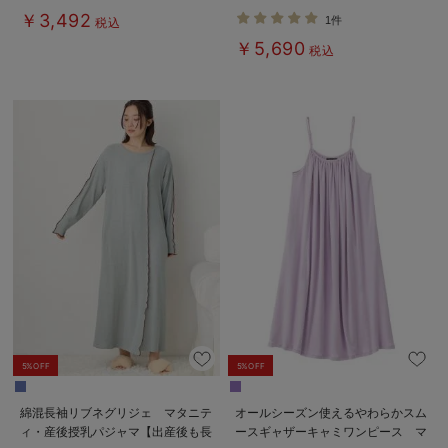
ニティ・産後【出産後も長く使え
乳パジャマ【産後も長く着られる】
￥3,492
1件
税込
る】
￥5,690
税込
5%OFF
5%OFF
綿混長袖リブネグリジェ マタニテ
オールシーズン使えるやわらかスム
ィ・産後授乳パジャマ【出産後も長
ースギャザーキャミワンピース マ