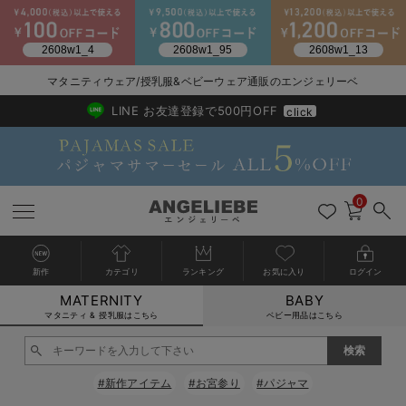
2026/NewArrival
送料495円(一部地域を除く) 7,700円以上で送料無料
マタニティウェア/授乳服&ベビーウェア通販のエンジェリーベ
LINE お友達登録で500円OFF
click
0
新作
カテゴリ
ランキング
お気に入り
ログイン
MATERNITY
BABY
戻る
戻る
戻る
戻る
戻る
戻る
戻る
戻る
戻る
戻る
戻る
戻る
戻る
戻る
戻る
戻る
戻る
戻る
戻る
戻る
戻る
戻る
戻る
戻る
戻る
戻る
戻る
戻る
戻る
戻る
戻る
カートに入れる
マタニティ & 授乳服はこちら
ベビー用品はこちら
マタニティウェア全て
マタニティ 下着・インナー全て
授乳服全て
マタニティ フォーマル全て
授乳用品全て
マタニティレッグウェア全て
マタニティ ボディケア全て
アウトレット全て
特集全て
再入荷全て
送料無料アイテム全て
ブラキャミ おまとめ
【37周年祭セール】
気温差別オススメアイ
マタニティウェア お
こだわりの履き心地！
出産準備応援割全て
春のマタニティワンピ
Gift Selection 
冬の冷え対策インナー
入院準備の持ち物チェ
冬のあったか特集全て
閉じる
マタニティ ワンピース
授乳ワンピース
マタニティ スーツ
妊婦用 抱き枕・授乳クッション
マタニティストッキング・タイツ
妊娠線クリーム
【アウトレット】ワンピース
抗菌防臭加工
再入荷｜インナー
授乳ブラ・マタニティブラ（マタニティインナー・産後用品）
ワンピース
【37周年祭セール】2
【15℃】3月下旬～
動きやすく着回しでき
強撚スムース(コスパ
【おまとめ割】パジャ
カジュアル
ジャケット派
マタニティパジャマ
【オフィスカジュアル
レギンスタイプ
【フォーマル】ワンピ
【ベビー】長袖
ハンカチ
快適ウェア10%OFF
セットアップ・ レイ
〜3,000円（税込）
薄くてあったか
入院してすぐ使うグッ
【冬のあったか特集】
#新作アイテム
#お宮参り
#パジャマ