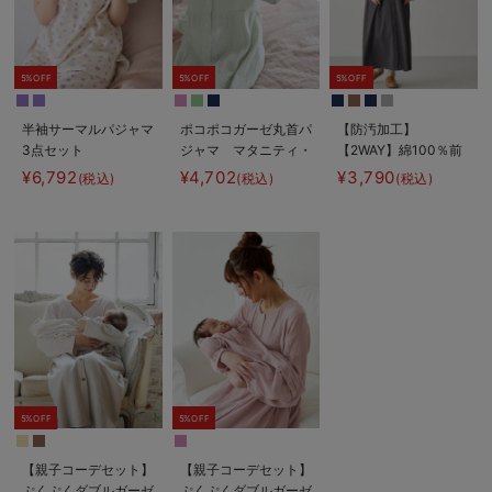
5%OFF
5%OFF
5%OFF
半袖サーマルパジャマ
ポコポコガーゼ丸首パ
【防汚加工】
3点セット
ジャマ マタニティ・
【2WAY】綿100％前
JEMORGAN（ジェー
授乳パジャマ【産後も
開き長袖ネグリジェ
¥6,792
¥4,702
¥3,790
(税込)
(税込)
(税込)
イーモーガン） ギフ
長く着れる】
マタニティ・授乳パジ
ト マタニティ・産後
INUJIRUSHI（イヌジ
ャマ【産後も長く着れ
【出産後も長く使え
ルシ）
る】
る】
5%OFF
5%OFF
【親子コーデセット】
【親子コーデセット】
ぷくぷくダブルガーゼ
ぷくぷくダブルガーゼ