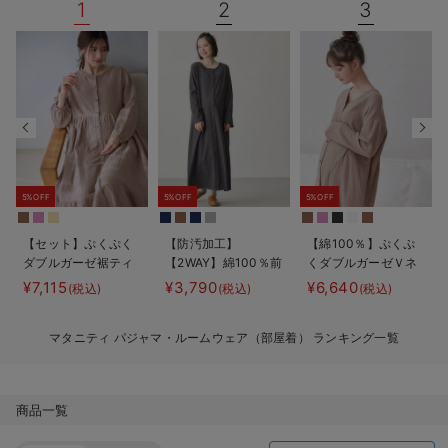
1
2
3
デロンギ
入院準備の持ち物チェック
5%OFF
5%OFF
5%OFF
【セット】ぷくぷく
【防汚加工】
【綿100％】ぷくぷ
ダブルガーゼ裾ティ
【2WAY】綿100％前
くダブルガーゼＶネ
アード3WAYワンピ
開き長袖ネグリジ
ックワンピ＆産前産
¥7,115
¥3,790
¥6,640
(税込)
(税込)
(税込)
ース＆産後も使える
ェ マタニティ・授
後使えるレギンスパ
レギンスパジャマ
乳パジャマ【産後も
ジャマ マタニテ
マタニティ パジャマ・ルームウェア（部屋着） ランキング一覧
マタニティ・授乳パ
長く着れる】
ィ・授乳パジャマ
ジャマ
【親子コーデ可】
商品一覧