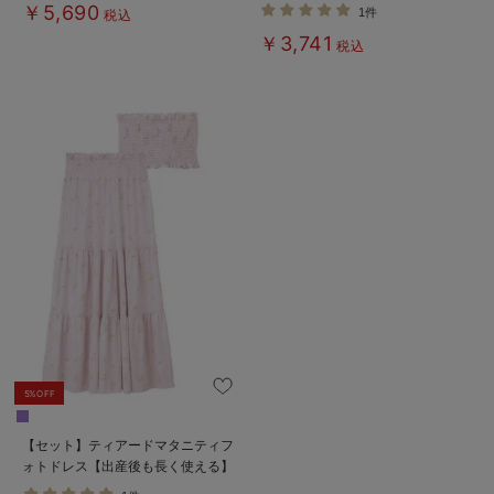
く使える】
タニティ・授乳服【出産後も長く使
￥5,690
1件
税込
える】
￥3,741
税込
5%OFF
【セット】ティアードマタニティフ
ォトドレス【出産後も長く使える】