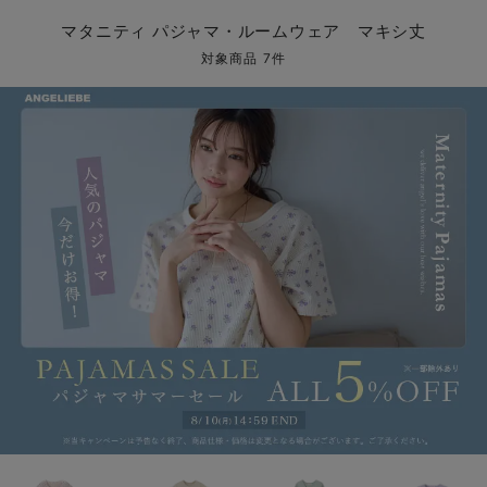
マタニティ パンツ
マタニティ ショーツ
授乳トップス
マタニティ オフィス 通勤服
授乳 ケープ
マタニティレギンス
【アウトレット】トップス・授乳トップス
透け防止
再入荷｜アウター
トップス
【37周年祭セール】4
【〜10℃】3月中旬
涼しくて可愛い「ワン
デニム
きれいめトップス派
マタニティインナー
【オフィスカジュアル
パンツタイプ
【フォーマル】ボトム
【ベビー】半袖
2WAYオール
Aライン ・フレアワ
〜5,000円（税込）
綿混素材
赤ちゃんへ使うもの
【冬のあったか特集】
マタニティ パジャマ・ルームウェア マキシ丈
マタニティ スカート
妊婦帯・腹帯・産前ガードル
マタニティ ドレス（結婚式・お呼ばれ）
【アウトレット】ボトムス
見えてもカワイイ
パンツ
レギンス
きれいめスカート派
ベビー
【フォーマル】トップ
【ベビー】グッズ
コンビ肌着
Iライン ・タイトシ
〜10,000円（税込）
腹巻・ひざ上パンツ
産後に使うグッズ
【冬のあったか特集】
対象商品 7件
マタニティ トップス
マタニティ 授乳 キャミソール
マタニティ フォーマル パンツ・ボトムス
【アウトレット】パジャマ
コットン素材
スカート
オフィス
きれいめ美脚パンツ派
短肌着
快適ウェア10%OFF
ジャンパースカート/
10,001円（税込）〜
保温&リカバリー
【冬のあったか特集】
マタニティ アウター（コート）・ママコート
産褥ショーツ
【アウトレット】インナー
冷房対策
パジャマ
ツィード派
セット
ワーク・オフィス
女の子におススメのギ
レギンス・タイツ
骨盤・マタニティベルト （妊娠中・産後）
【アウトレット】ベビー
接触冷感素材
インナー
MAX55%OFF ブラッ
王道シンプル派
カジュアル
男の子におススメのギ
カップ付きインナー
産後 ガードル インナー
Tシャツブラ
雑貨
セットアップ派
フォーマル / オケー
定番ギフト
あったか度◎
マタニティ 腹巻き
ブラトップ
ベビー
あったかアイテム｜ベ
もらって嬉しいギフト
裏起毛素材
親子セット
かわいくておもしろい
快適機能ウェア特集 トップス
何枚あっても嬉しいア
快適機能ウェア特集 ボトムス
長く使えるアイテム
快適機能ウェア特集 パジャマ
お部屋映えアイテム