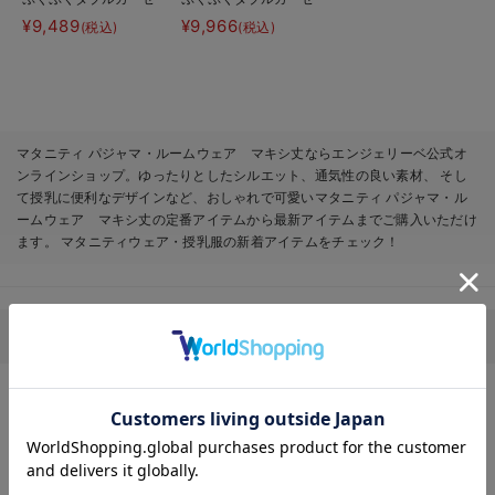
Ｖネックワンピ＆産前
裾ティアード3WAYワ
¥9,489
¥9,966
(税込)
(税込)
産後使えるレギンスパ
ンピース＆産前産後使
ジャマ&2wayオー
えるレギンスパジャマ
ル 出産準備 ギフ
&2wayオール 出産
ト マタニティ・産後
準備 ギフト マタニ
ティ・産後
マタニティ パジャマ・ルームウェア マキシ丈ならエンジェリーベ公式オ
ンラインショップ。ゆったりとしたシルエット、通気性の良い素材、 そし
て授乳に便利なデザインなど、おしゃれで可愛いマタニティ パジャマ・ル
ームウェア マキシ丈の定番アイテムから最新アイテムまでご購入いただけ
ます。 マタニティウェア・授乳服の新着アイテムをチェック！
マタニティ関連のその他カテゴリから探す
お気に入り商品を確認する
マタニティ｜新商品
マタニティウェア
マタニティ 下着・インナー
授乳服
マタニティ パジャマ・ルームウェア
マタニティ フォーマル
授乳用品
マザーズバッグ・ママバッグ
マタニティレッグウェア