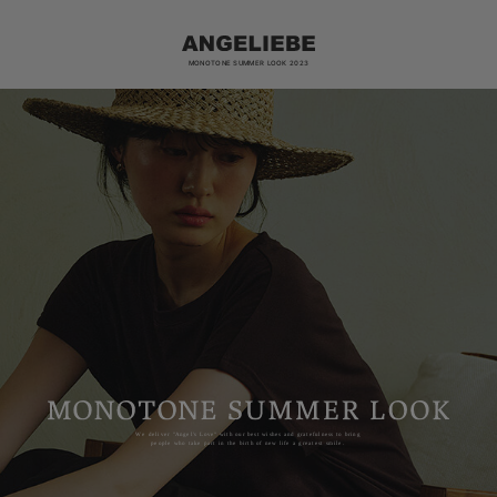
MONOTONE SUMMER LOOK 2023
We deliver "Angel's Love" with our best wishes and gratefulness to bring
people who take part in the birth of new life a greatest smile.