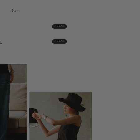
Item
CHECK
CHECK
ム