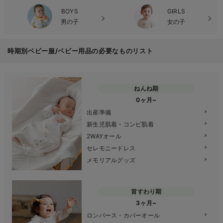
BOYS
GIRLS
男の子
女の子
時期別ベビー服/ベビー用品の必要なものリスト
ねんね期
0ヶ月~
出産準備
新生児肌着・コンビ肌着
2WAYオール
セレモニードレス
メモリアルグッズ
首すわり期
3ヶ月~
ロンパース・カバーオール