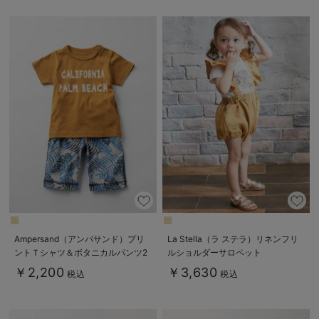
Ampersand（アンパサンド）プリ
La Stella（ラ ステラ）リネンフリ
ントＴシャツ＆ボタニカルパンツ2
ルショルダーサロペット
点セット
￥2,200
￥3,630
税込
税込