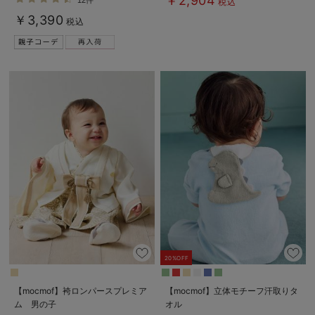
￥2,904
税込
￥3,390
税込
20%OFF
【mocmof】袴ロンパースプレミア
【mocmof】立体モチーフ汗取りタ
ム 男の子
オル