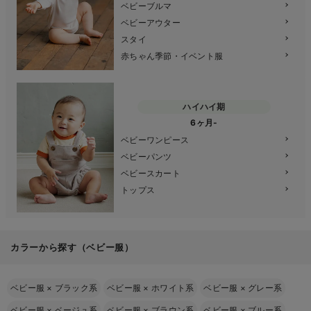
ベビーブルマ
ベビーアウター
スタイ
赤ちゃん季節・イベント服
ハイハイ期
6ヶ月-
ベビーワンピース
ベビーパンツ
ベビースカート
トップス
カラーから探す（ベビー服）
ベビー服
×
ブラック系
ベビー服
×
ホワイト系
ベビー服
×
グレー系
ベビー服
×
ベージュ系
ベビー服
×
ブラウン系
ベビー服
×
ブルー系