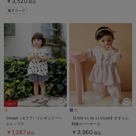
￥3,520
税込
35%OFF
Seraph（セラフ）イレギュラーヘ
【Little s.t. by s.t.closet】すずらん
ムトップス
刺繍カバーオール
￥1,287
￥3,960
税込
税込