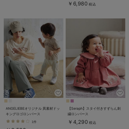
￥6,980
税込
ANGELIEBEオリジナル 異素材ドッ
【Seraph】スタイ付きすずらん刺
キングロゴロンパース
繍ロンパース
￥4,290
1件
税込