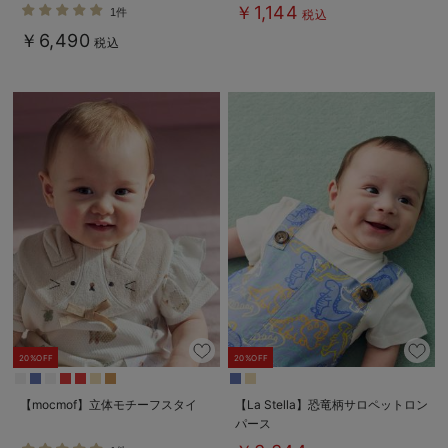
￥1,144
1件
税込
￥6,490
税込
20%OFF
20%OFF
【mocmof】立体モチーフスタイ
【La Stella】恐竜柄サロペットロン
パース