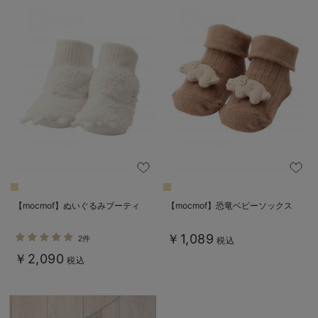
【mocmof】ぬいぐるみブーティ
【mocmof】恐竜ベビーソックス
￥1,089
2件
税込
￥2,090
税込