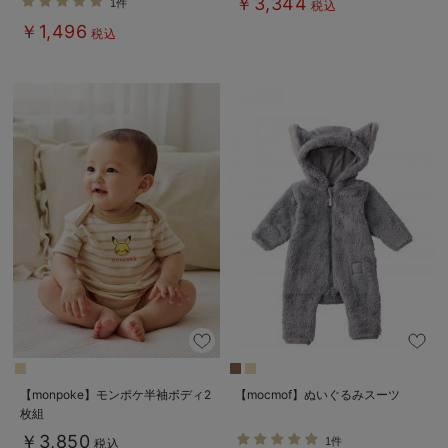
￥3,344
1件
税込
￥1,496
税込
【monpoke】モンポケ半袖ボディ2
【mocmof】ぬいぐるみスーツ
枚組
￥3,850
1件
税込