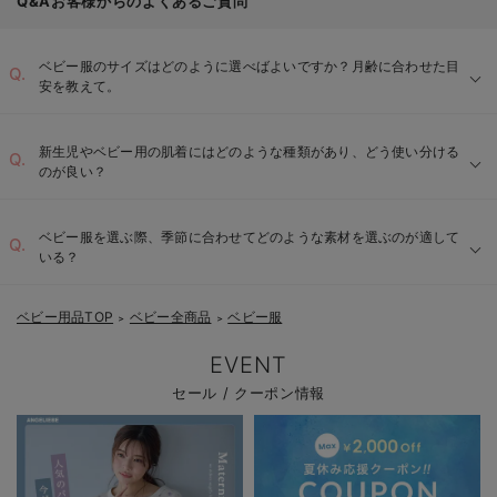
Q&Aお客様からのよくあるご質問
ベビー服のサイズはどのように選べばよいですか？月齢に合わせた目
安を教えて。
新生児やベビー用の肌着にはどのような種類があり、どう使い分ける
のが良い？
ベビー服を選ぶ際、季節に合わせてどのような素材を選ぶのが適して
いる？
短肌着：
ベビー用品TOP
ベビー全商品
ベビー服
長肌着：
＞
＞
EVENT
コンビ肌着：
セール / クーポン情報