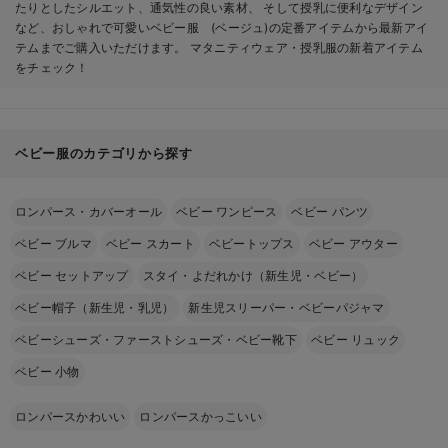
たりとしたシルエット、通気性の良い素材、 そして授乳に便利なデザイン
など、おしゃれで可愛いベビー服 (ベージュ)の定番アイテムから最新アイ
テムまでご購入いただけます。 マタニティウェア・授乳服の新着アイテム
をチェック！
ベビー服のカテゴリから探す
ロンパース・カバーオール
ベビー ワンピース
ベビー パンツ
ベビー ブルマ
ベビー スカート
ベビートップス
ベビー アウター
ベビー セットアップ
スタイ・よだれかけ（新生児・ベビー）
ベビー帽子（新生児・乳児）
新生児スリーパー・ベビーパジャマ
ベビーシューズ・ファーストシューズ・ベビー靴下
ベビー リュック
ベビー 小物
ロンパースかわいい
ロンパースかっこいい