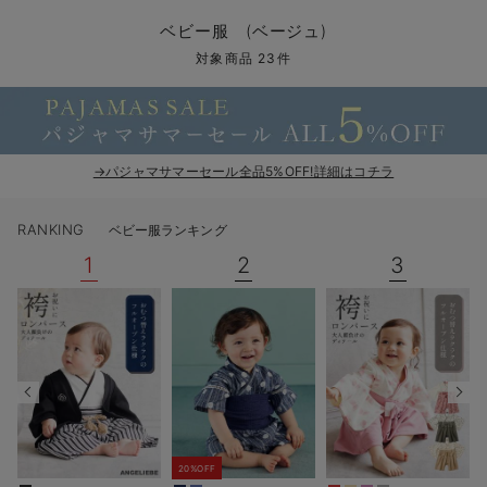
コンビ肌着・新生児/ベビー肌着
ベビー ワンピース
ベビー袴
ベビー ブランケット・タオルケット
子育て便利家電
抱っこ紐
夏のお役立ちベビーウェア
【アウトレット】トップス・授乳トップス
透け防止
再入荷｜アウター
トップス
【37周年祭セール】4
【〜10℃】3月中旬
涼しくて可愛い「ワン
デニム
きれいめトップス派
マタニティインナー
【オフィスカジュアル
パンツタイプ
【フォーマル】ボトム
【ベビー】半袖
2WAYオール
Aライン ・フレアワ
〜5,000円（税込）
綿混素材
赤ちゃんへ使うもの
【冬のあったか特集】
ベビー服 (ベージュ)
ツーウェイオール・2WAYオール（新生児）
ベビー パンツ
おくるみ（新生児）
プレイマット・ベビー マット
ベビーケープ
シンカーパイル特集
【アウトレット】ボトムス
見えてもカワイイ
パンツ
レギンス
きれいめスカート派
ベビー
【フォーマル】トップ
【ベビー】グッズ
コンビ肌着
Iライン ・タイトシ
〜10,000円（税込）
腹巻・ひざ上パンツ
産後に使うグッズ
【冬のあったか特集】
対象商品 23件
ベビー ブルマ
ベビー 雑貨 小物
ベビーの動物なりきり特集
【アウトレット】パジャマ
コットン素材
スカート
オフィス
きれいめ美脚パンツ派
短肌着
快適ウェア10%OFF
ジャンパースカート/
10,001円（税込）〜
保温&リカバリー
【冬のあったか特集】
ベビー スカート
ベビー安全グッズ
ベビー 夏のお役立ちグッズ特集
【アウトレット】インナー
冷房対策
パジャマ
ツィード派
セット
ワーク・オフィス
女の子におススメのギ
レギンス・タイツ
→パジャマサマーセール全品5%OFF!詳細はコチラ
ベビートップス
ベビーおもちゃ
【素材別】ベビーロンパース特集
【アウトレット】ベビー
接触冷感素材
インナー
MAX55%OFF ブラッ
王道シンプル派
カジュアル
男の子におススメのギ
カップ付きインナー
RANKING
ベビー服ランキング
ベビー アウター
メモリアルグッズ
袴ロンパース特集
Tシャツブラ
雑貨
セットアップ派
フォーマル / オケー
定番ギフト
あったか度◎
1
2
3
ベビー セットアップ
授乳・調乳・お食事
ブラトップ
ベビー
あったかアイテム｜ベ
もらって嬉しいギフト
裏起毛素材
スタイ・よだれかけ（新生児・ベビー）
哺乳瓶
親子セット
かわいくておもしろい
ベビー帽子（新生児・乳児）
赤ちゃん 洗剤・洗濯用品・お掃除
快適機能ウェア特集 トップス
何枚あっても嬉しいア
新生児スリーパー・ベビーパジャマ
赤ちゃん お風呂・ベビースキンケア
快適機能ウェア特集 ボトムス
長く使えるアイテム
おむつ関連グッズ
快適機能ウェア特集 パジャマ
ベビーシューズ・ファーストシューズ・ベビー靴下
お部屋映えアイテム
20%OFF