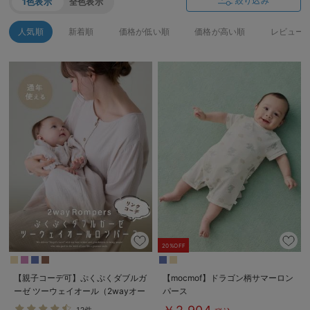
絞り込み
1色表示
全色表示
デロンギ
人気順
新着順
価格が低い順
価格が高い順
レビュー
入院準備の持ち物チェック
20%OFF
【親子コーデ可】ぷくぷくダブルガ
【mocmof】ドラゴン柄サマーロン
ーゼ ツーウェイオール（2wayオー
パース
ル） ロンパース
12件