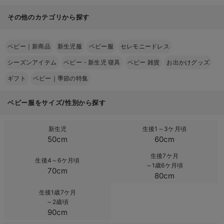
その他のカテゴリから探す
ベビー｜新商品
新生児服
ベビー服
セレモニードレス
シーズンアイテム
ベビー・新生児 寝具
ベビー 雑貨
お出かけグッズ
ギフト
ベビー｜季節の特集
ベビー服をサイズ/性別から探す
新生児
生後1～3ケ月頃
50cm
60cm
生後7ケ月
生後4～6ケ月頃
～1歳6ケ月頃
70cm
80cm
生後1歳7ケ月
～2歳頃
90cm