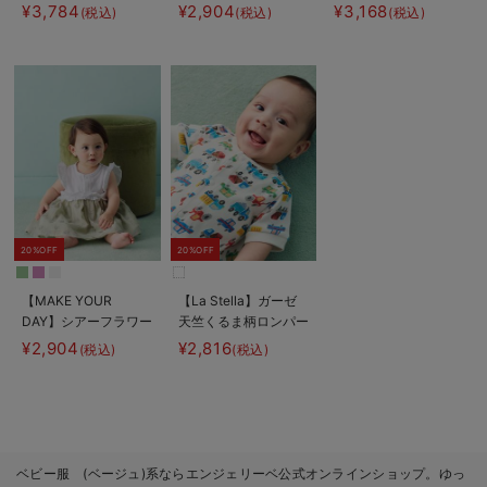
¥3,784
¥2,904
¥3,168
(税込)
(税込)
(税込)
20%OFF
20%OFF
【MAKE YOUR
【La Stella】ガーゼ
DAY】シアーフラワー
天竺くるま柄ロンパー
ロンパース
ス
¥2,904
¥2,816
(税込)
(税込)
ベビー服 (ベージュ)系ならエンジェリーベ公式オンラインショップ。ゆっ