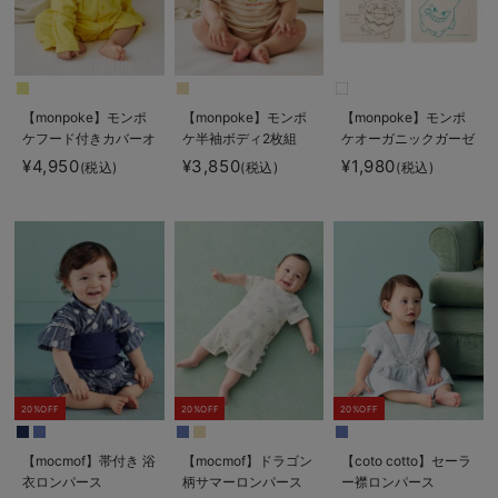
【monpoke】モンポ
【monpoke】モンポ
【monpoke】モンポ
ケフード付きカバーオ
ケ半袖ボディ2枚組
ケオーガニックガーゼ
ール
ハンカチ3枚組
¥4,950
¥3,850
¥1,980
(税込)
(税込)
(税込)
20%OFF
20%OFF
20%OFF
【mocmof】帯付き 浴
【mocmof】ドラゴン
【coto cotto】セーラ
衣ロンパース
柄サマーロンパース
ー襟ロンパース