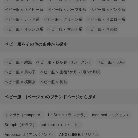
ベビー服
×
ネイビー系
ベビー服
×
パープル系
ベビー服
×
ピンク系
ベビー服
×
レッド系
ベビー服
×
グリーン系
ベビー服
×
イエロー系
ベビー服
×
オレンジ系
ベビー服
×
マルチ系
ベビー服
×
その他
ベビー服をその他の条件から探す
ベビー服
×
綿混
ベビー服
×
秋冬春（3シーズン）
ベビー服
×
80㎝
ベビー服
×
男の子
ベビー服
×
生後7ケ月～1歳6ケ月頃
ベビー服
×
横開き
ベビー服
×
長袖
ベビー服 (ベージュ)のブランドページから探す
モンポケ（monpoké）
La Stella（ラ ステラ）
moc mof（モクモフ）
Seraph（セラフ）
coto cotte（コトコト）
Ampersand（アンパサンド）
ANGELIEBEオリジナル