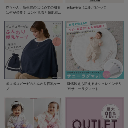
赤ちゃん、新生児のはじめての肌着
erbaviva（エルバビーバ）
は何が必要？ コンビ肌着と短肌着
の使い方
ポコポコガーゼのふんわり授乳ケー
SNS映えも狙えるオシャレインテリ
プ
ア!サニーラグマット