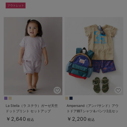
La Stella（ラ ステラ）ガーゼ天竺
Ampersand（アンパサンド）アウ
ドットプリント セットアップ
トドア柄Tシャツ＆パンツ2点セッ
ト
￥2,640
￥2,200
税込
税込