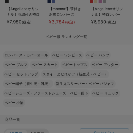
ベビー リュック
erbaviva（エルバビーバ）
【Angeliebeオリジ
【mocmof】帯付き
【Angeliebeオリジ
ナル】羽織付き袴ロ
浴衣ロンパース
ナル】袴ロンパー
ベビー 小物
安心の日本製。先輩ママが買ってよかった！本当に必要な出産準備品
ンパース 男の子
ス 男の子 女の子
¥7,980
¥3,784
¥6,980
(税込)
(税込)
(税込)
ハレの日に着るANGELIEBEのセレモニー
ベビー服 ランキング一覧
買って正解！高評価レビューアイテム
冬に可愛いニットがお得！
ロンパース・カバーオール
ベビー ワンピース
ベビー パンツ
ベビー ブルマ
ベビー スカート
ベビートップス
ベビー アウター
親子コーデ｜ママとベビーにおすすめ！
ベビー セットアップ
スタイ・よだれかけ（新生児・ベビー）
便利な育児家電
ベビー帽子（新生児・乳児）
新生児スリーパー・ベビーパジャマ
Gift Selection 出産祝い
ベビーシューズ・ファーストシューズ・ベビー靴下
ベビー リュック
ロンパースはいつからいつまで使う？選ぶポイントも解説！
ベビー 小物
保育園・入園準備特集
商品一覧
ファルスカ