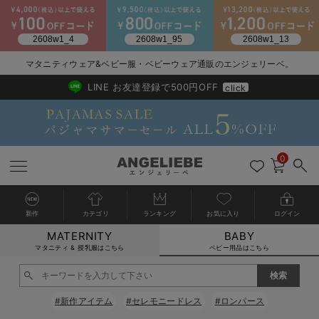
マタニティウェア&ベビー服・ベビーウェア通販のエンジェリーベ。
2026/NewArrival
送料495円(一部地域を除く) 7,700円以上で送料無料
LINE お友達登録で500円OFF
click
0
新作
カテゴリ
ランキング
お気に入り
ログイン
MATERNITY
BABY
戻る
戻る
戻る
戻る
戻る
戻る
戻る
戻る
戻る
戻る
戻る
戻る
戻る
戻る
戻る
戻る
戻る
戻る
戻る
戻る
戻る
戻る
戻る
戻る
戻る
戻る
戻る
戻る
戻る
戻る
戻る
カートに入れる
マタニティ & 授乳服はこちら
ベビー用品はこちら
新生児服全て
ベビー服全て
シーズンアイテム全て
ベビー・新生児 寝具全て
ベビー 雑貨全て
お出かけグッズ全て
ベビー｜季節の特集全て
アウトレット全て
特集全て
再入荷全て
送料無料アイテム全て
ブラキャミ おまとめ
【37周年祭セール】
気温差別オススメアイ
マタニティウェア お
こだわりの履き心地！
出産準備応援割全て
春のマタニティワンピ
Gift Selection 
冬の冷え対策インナー
入院準備の持ち物チェ
冬のあったか特集全て
閉じる
出産準備
ロンパース・カバーオール
甚平・浴衣
ベビーベッド・布団 （ベビー・新生児）
ベビーカー
猛暑からベビーを守るひんやりグッズ
【アウトレット】ワンピース
抗菌防臭加工
再入荷｜インナー
ベビーチェア（ハイローチェア）・ベビーラック
ワンピース
【37周年祭セール】2
【15℃】3月下旬～
動きやすく着回しでき
強撚スムース(コスパ
【おまとめ割】パジャ
カジュアル
ジャケット派
マタニティパジャマ
【オフィスカジュアル
レギンスタイプ
【フォーマル】ワンピ
【ベビー】長袖
ハンカチ
快適ウェア10%OFF
セットアップ・ レイ
〜3,000円（税込）
薄くてあったか
入院してすぐ使うグッ
【冬のあったか特集】
#新作アイテム
#セレモニードレス
#ロンパース