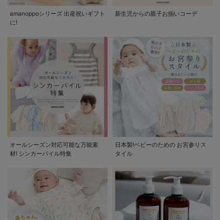
amanoppoシリーズ 出産祝いギフト
新生児からの親子お揃いコーデ
に!
オールシーズン対応可能な万能素
日本製!ベビーのための お宮参りス
材! シンカーパイル特集
タイル