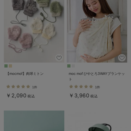
【mocmof】肉球ミトン
moc mof ひやとろ3WAYブランケッ
ト
1件
1件
￥2,090
￥3,960
税込
税込