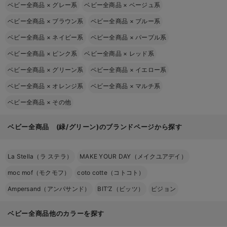
ベビー全商品
×
グレー系
ベビー全商品
×
ベージュ系
ベビー全商品
×
ブラウン系
ベビー全商品
×
ブルー系
ベビー全商品
×
ネイビー系
ベビー全商品
×
パープル系
ベビー全商品
×
ピンク系
ベビー全商品
×
レッド系
ベビー全商品
×
グリーン系
ベビー全商品
×
イエロー系
ベビー全商品
×
オレンジ系
ベビー全商品
×
マルチ系
ベビー全商品
×
その他
ベビー全商品 (緑/グリーン)のブランドページから探す
La Stella（ラ ステラ）
MAKE YOUR DAY（メイクユアデイ）
moc mof（モクモフ）
coto cotte（コトコト）
Ampersand（アンパサンド）
BIT’Z（ビッツ）
ピジョン
ベビー全商品他のカラーを探す