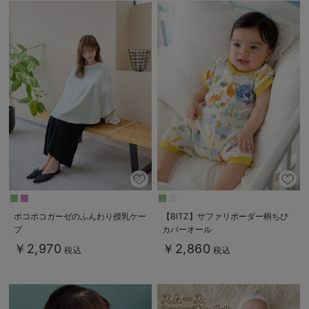
デロンギ
入院準備の持ち物チェック
ポコポコガーゼのふんわり授乳ケー
【BITZ】サファリボーダー柄ちび
プ
カバーオール
￥2,970
￥2,860
税込
税込