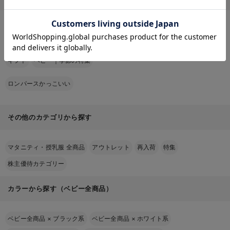
お気に入り商品を確認する
ベビー｜新商品
新生児服
ベビー服
セレモニードレス
シーズンアイテム
ベビー・新生児 寝具
ベビー 雑貨
お出かけグッズ
ギフト
ベビー｜季節の特集
ロンパースかっこいい
その他のカテゴリから探す
マタニティ・授乳服 全商品
アウトレット
再入荷
特集
株主優待カテゴリー
カラーから探す（ベビー全商品）
ベビー全商品
×
ブラック系
ベビー全商品
×
ホワイト系