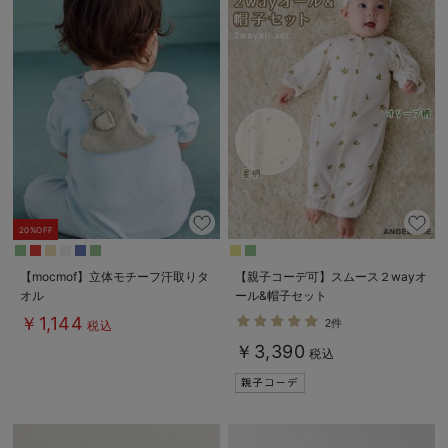
20%OFF
【mocmof】立体モチーフ汗取りタ
【親子コーデ可】スムース２wayオ
オル
ール&帽子セット
￥1,144
2件
税込
￥3,390
税込