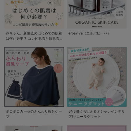
赤ちゃん、新生児のはじめての肌着
erbaviva（エルバビーバ）
は何が必要？ コンビ肌着と短肌着
の使い方
ポコポコガーゼのふんわり授乳ケー
SNS映えも狙えるオシャレインテリ
プ
ア!サニーラグマット