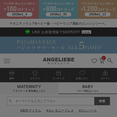
マタニティウェア&ベビー服・ベビーウェア通販のエンジェリーベ。
2026/NewArrival
送料495円(一部地域を除く) 7,700円以上で送料無料
LINE お友達登録で500円OFF
click
0
新作
カテゴリ
ランキング
お気に入り
ログイン
MATERNITY
BABY
戻る
戻る
戻る
戻る
戻る
戻る
戻る
戻る
戻る
戻る
戻る
戻る
戻る
戻る
戻る
戻る
戻る
戻る
戻る
戻る
戻る
戻る
戻る
戻る
戻る
戻る
戻る
戻る
戻る
戻る
戻る
カートに入れる
マタニティ & 授乳服はこちら
ベビー用品はこちら
新生児服全て
ベビー服全て
シーズンアイテム全て
ベビー・新生児 寝具全て
ベビー 雑貨全て
お出かけグッズ全て
ベビー｜季節の特集全て
アウトレット全て
特集全て
再入荷全て
送料無料アイテム全て
ブラキャミ おまとめ
【37周年祭セール】
気温差別オススメアイ
マタニティウェア お
こだわりの履き心地！
出産準備応援割全て
春のマタニティワンピ
Gift Selection 
冬の冷え対策インナー
入院準備の持ち物チェ
冬のあったか特集全て
閉じる
出産準備
ロンパース・カバーオール
甚平・浴衣
ベビーベッド・布団 （ベビー・新生児）
ベビーカー
猛暑からベビーを守るひんやりグッズ
【アウトレット】ワンピース
抗菌防臭加工
再入荷｜インナー
ベビーチェア（ハイローチェア）・ベビーラック
ワンピース
【37周年祭セール】2
【15℃】3月下旬～
動きやすく着回しでき
強撚スムース(コスパ
【おまとめ割】パジャ
カジュアル
ジャケット派
マタニティパジャマ
【オフィスカジュアル
レギンスタイプ
【フォーマル】ワンピ
【ベビー】長袖
ハンカチ
快適ウェア10%OFF
セットアップ・ レイ
〜3,000円（税込）
薄くてあったか
入院してすぐ使うグッ
【冬のあったか特集】
#新作アイテム
#セレモニードレス
#ロンパース