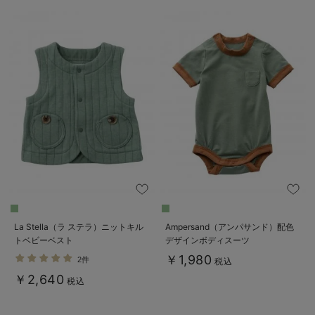
ベビー リュック
erbaviva（エルバビーバ）
ベビー 小物
安心の日本製。先輩ママが買ってよかった！本当に必要な出産準備品
ハレの日に着るANGELIEBEのセレモニー
買って正解！高評価レビューアイテム
冬に可愛いニットがお得！
親子コーデ｜ママとベビーにおすすめ！
便利な育児家電
Gift Selection 出産祝い
La Stella（ラ ステラ）ニットキル
Ampersand（アンパサンド）配色
トベビーベスト
デザインボディスーツ
ロンパースはいつからいつまで使う？選ぶポイントも解説！
￥1,980
2件
税込
保育園・入園準備特集
￥2,640
税込
ファルスカ