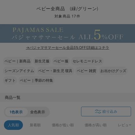
コンビ肌着・新生児/ベビー肌着
ベビー ワンピース
ベビー袴
ベビー ブランケット・タオルケット
子育て便利家電
抱っこ紐
夏のお役立ちベビーウェア
【アウトレット】トップス・授乳トップス
透け防止
再入荷｜アウター
トップス
【37周年祭セール】4
【〜10℃】3月中旬
涼しくて可愛い「ワン
デニム
きれいめトップス派
マタニティインナー
【オフィスカジュアル
パンツタイプ
【フォーマル】ボトム
【ベビー】半袖
2WAYオール
Aライン ・フレアワ
〜5,000円（税込）
綿混素材
赤ちゃんへ使うもの
【冬のあったか特集】
ベビー全商品 (緑/グリーン)
ツーウェイオール・2WAYオール（新生児）
ベビー パンツ
おくるみ（新生児）
プレイマット・ベビー マット
ベビーケープ
シンカーパイル特集
【アウトレット】ボトムス
見えてもカワイイ
パンツ
レギンス
きれいめスカート派
ベビー
【フォーマル】トップ
【ベビー】グッズ
コンビ肌着
Iライン ・タイトシ
〜10,000円（税込）
腹巻・ひざ上パンツ
産後に使うグッズ
【冬のあったか特集】
対象商品 17件
ベビー ブルマ
ベビー 雑貨 小物
ベビーの動物なりきり特集
【アウトレット】パジャマ
コットン素材
スカート
オフィス
きれいめ美脚パンツ派
短肌着
快適ウェア10%OFF
ジャンパースカート/
10,001円（税込）〜
保温&リカバリー
【冬のあったか特集】
ベビー スカート
ベビー安全グッズ
ベビー 夏のお役立ちグッズ特集
【アウトレット】インナー
冷房対策
パジャマ
ツィード派
セット
ワーク・オフィス
女の子におススメのギ
レギンス・タイツ
→パジャマサマーセール全品5%OFF!詳細はコチラ
ベビートップス
ベビーおもちゃ
【素材別】ベビーロンパース特集
【アウトレット】ベビー
接触冷感素材
インナー
MAX55%OFF ブラッ
王道シンプル派
カジュアル
男の子におススメのギ
カップ付きインナー
ベビー｜新商品
新生児服
ベビー服
セレモニードレス
ベビー アウター
メモリアルグッズ
袴ロンパース特集
Tシャツブラ
雑貨
セットアップ派
フォーマル / オケー
定番ギフト
あったか度◎
シーズンアイテム
ベビー・新生児 寝具
ベビー 雑貨
お出かけグッズ
ベビー セットアップ
授乳・調乳・お食事
ブラトップ
ベビー
あったかアイテム｜ベ
もらって嬉しいギフト
裏起毛素材
ギフト
ベビー｜季節の特集
スタイ・よだれかけ（新生児・ベビー）
哺乳瓶
親子セット
かわいくておもしろい
商品一覧
ベビー帽子（新生児・乳児）
赤ちゃん 洗剤・洗濯用品・お掃除
快適機能ウェア特集 トップス
何枚あっても嬉しいア
絞り込み
1色表示
全色表示
新生児スリーパー・ベビーパジャマ
赤ちゃん お風呂・ベビースキンケア
快適機能ウェア特集 ボトムス
長く使えるアイテム
人気順
新着順
価格が低い順
価格が高い順
レビュー
おむつ関連グッズ
快適機能ウェア特集 パジャマ
ベビーシューズ・ファーストシューズ・ベビー靴下
お部屋映えアイテム