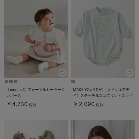
【mocmof】フォーマルセーラーロ
MAKE YOUR DAY（メイクユアデ
ンパース
イ）ステッチ風ロゴプリントロンパ
ース
￥4,730
￥2,090
税込
税込