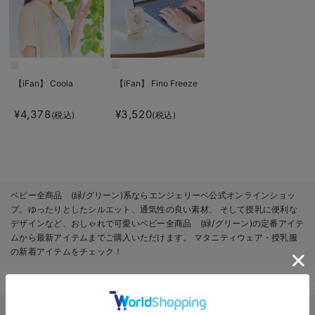
【iFan】 Coola
【iFan】 Fino Freeze
¥4,378
¥3,520
(税込)
(税込)
ベビー全商品 (緑/グリーン)系ならエンジェリーベ公式オンラインショッ
プ。ゆったりとしたシルエット、通気性の良い素材、 そして授乳に便利な
デザインなど、おしゃれで可愛いベビー全商品 (緑/グリーン)の定番アイテ
ムから最新アイテムまでご購入いただけます。 マタニティウェア・授乳服
の新着アイテムをチェック！
ベビー服のカテゴリから探す