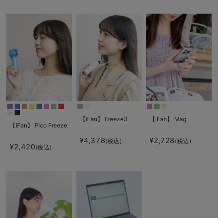
【iFan】 Freeze3
【iFan】 Mag
【iFan】 Pico Freeze
¥4,378
¥2,728
(税込)
(税込)
¥2,420
(税込)