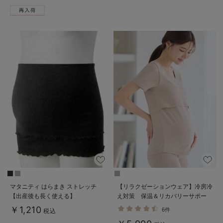
マタニティ はらまき ストレッチ
【リラクゼーションウェア】冷房冷
【出産後も長く使える】
え対策 保温＆リカバリーサポー
ト momRest 半袖Tシャツ
￥1,210
6件
税込
efe×ANGELIEBEコラボ 光電子