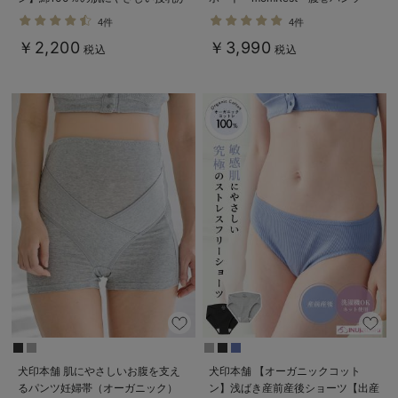
できるキャミソール【出産後も長く
efe×ANGELIEBEコラボ 光電子
4件
4件
使える】
日本製
￥2,200
￥3,990
税込
税込
犬印本舗 肌にやさしいお腹を支え
犬印本舗 【オーガニックコット
るパンツ妊婦帯（オーガニック）
ン】浅ばき産前産後ショーツ【出産