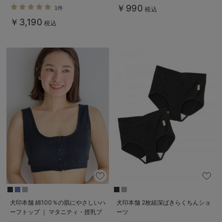
後も長く使える】
￥990
1件
税込
￥3,190
税込
犬印本舗 綿100％の肌にやさしいハ
犬印本舗 2枚組深ばきらくちんショ
ーフトップ ｜ マタニティ・授乳ブ
ーツ
ラ