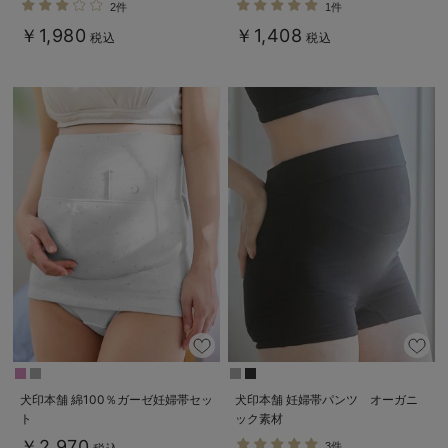
2件
1件
￥1,980
￥1,408
税込
税込
犬印本舗 綿100％ガーゼ妊婦帯セッ
犬印本舗 妊婦帯パンツ オーガニ
ト
ック素材
￥2,970
3件