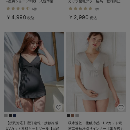
+産褥ショーツ3枚) 入院準備
カップ授乳ブラ 脇高 垂れ防止
｜ マタニティ・授乳ブラ脇高
6件
1件
￥4,990
￥2,990
税込
税込
【授乳対応】吸汗速乾・接触冷感・
吸水速乾・接触冷感・UVカット素
UVカット素材キャミソール【出産
材二分袖汗取りインナー【出産後も