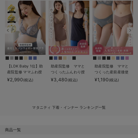
デロンギ
入院準備の持ち物チェック
【LDK Baby 1位】助
助産院監修 ママと
助産院監修 ママと
産院監修 ママふわ授
つくったふんわり授
つくった産前産後使
乳ブラ 垂れ防止 フィ
乳ブラキャミ 【垂れ
えるローライズマタ
¥2,990
¥3,480
¥1,190
(税込)
(税込)
(税込)
ットグミ ノンワイヤ
防止】フィットグミ
ニティショーツ
ー ｜ マタニティ・授
入り【出産後も長く
乳ブラ
使える】
マタニティ 下着・インナー ランキング一覧
商品一覧