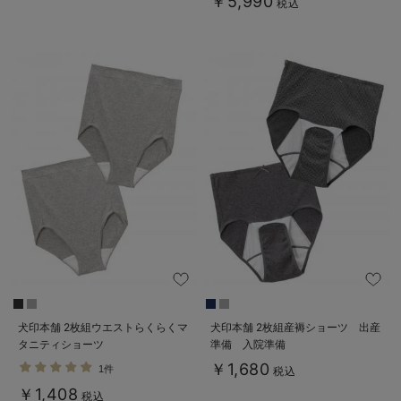
￥5,990
日本製
税込
犬印本舗 2枚組ウエストらくらくマ
犬印本舗 2枚組産褥ショーツ 出産
タニティショーツ
準備 入院準備
￥1,680
1件
税込
￥1,408
税込