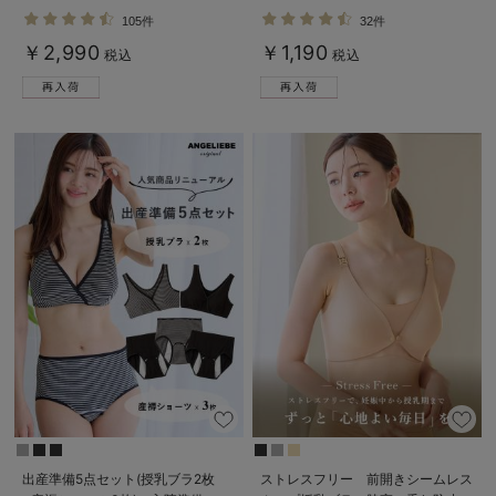
ミ ノンワイヤー ｜ マタニティ・授
ーツ
105件
32件
乳ブラ
￥2,990
￥1,190
税込
税込
出産準備5点セット(授乳ブラ2枚
ストレスフリー 前開きシームレス