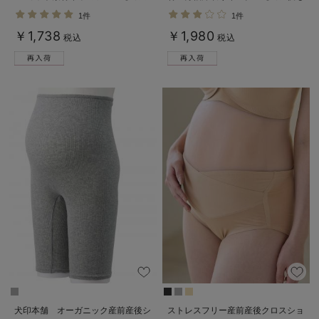
後も長く使える】
長く使える】
1件
1件
￥1,738
￥1,980
税込
税込
犬印本舗 オーガニック産前産後シ
ストレスフリー産前産後クロスショ