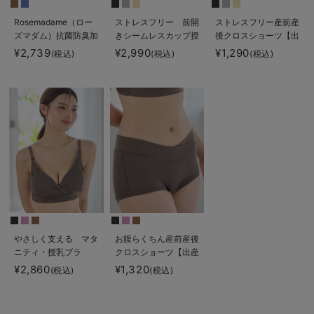
Rosemadame（ロー
ストレスフリー 前開
ストレスフリー産前産
ズマダム）抗菌防臭加
きシームレスカップ授
後クロスショーツ【出
工バイカラー授乳キャ
乳ブラ 脇高 垂れ防
産後も長く使える】
¥2,739
¥2,990
¥1,290
(税込)
(税込)
(税込)
ミソール
止 ｜ マタニティ・授
乳ブラ脇高
やさしく支える マタ
お腹らくちん産前産後
ニティ・授乳ブラ
クロスショーツ【出産
後も長く使える】
¥2,860
¥1,320
(税込)
(税込)