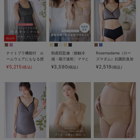
5%OFF
ナイトブラ機能付 ル
助産院監修〈接触冷
Rosemadame（ロー
ームウェアにもなる授
感・吸汗速乾〉ママと
ズマダム）抗菌防臭加
乳キャミソール
つくったふんわり授乳
工バイカラー授乳ブラ
¥5,215
¥3,590
¥2,519
(税込)
(税込)
(税込)
ブラキャミ アンダー
らくらくタイプ