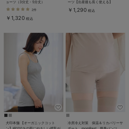
ョーツ（3分丈・5分丈）
ーツ【出産後も長く使える】
￥1,290
2件
税込
￥1,320
税込
犬印本舗 【オーガニックコット
冷房冷え対策 保温＆リカバリーサ
ン】綿100％の肌にやさしい授乳が
ポート momRest 腹巻パンツ