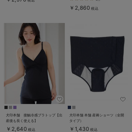
税込
￥2,860
税込
犬印本舗 接触冷感ブラトップ【出
犬印本舗 本舗 産褥ショーツ（全開
産後も長く使える】
タイプ）
￥2,640
￥1,430
税込
税込