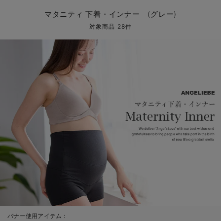
マタニティ パンツ
マタニティ ショーツ
授乳トップス
マタニティ オフィス 通勤服
授乳 ケープ
マタニティレギンス
【アウトレット】トップス・授乳トップス
透け防止
再入荷｜アウター
トップス
【37周年祭セール】4
【〜10℃】3月中旬
涼しくて可愛い「ワン
デニム
きれいめトップス派
マタニティインナー
【オフィスカジュアル
パンツタイプ
【フォーマル】ボトム
【ベビー】半袖
2WAYオール
Aライン ・フレアワ
〜5,000円（税込）
綿混素材
赤ちゃんへ使うもの
【冬のあったか特集】
マタニティ 下着・インナー (グレー)
マタニティ スカート
妊婦帯・腹帯・産前ガードル
マタニティ ドレス（結婚式・お呼ばれ）
【アウトレット】ボトムス
見えてもカワイイ
パンツ
レギンス
きれいめスカート派
ベビー
【フォーマル】トップ
【ベビー】グッズ
コンビ肌着
Iライン ・タイトシ
〜10,000円（税込）
腹巻・ひざ上パンツ
産後に使うグッズ
【冬のあったか特集】
対象商品 28件
マタニティ トップス
マタニティ 授乳 キャミソール
マタニティ フォーマル パンツ・ボトムス
【アウトレット】パジャマ
コットン素材
スカート
オフィス
きれいめ美脚パンツ派
短肌着
快適ウェア10%OFF
ジャンパースカート/
10,001円（税込）〜
保温&リカバリー
【冬のあったか特集】
マタニティ アウター（コート）・ママコート
産褥ショーツ
【アウトレット】インナー
冷房対策
パジャマ
ツィード派
セット
ワーク・オフィス
女の子におススメのギ
レギンス・タイツ
骨盤・マタニティベルト （妊娠中・産後）
【アウトレット】ベビー
接触冷感素材
インナー
MAX55%OFF ブラッ
王道シンプル派
カジュアル
男の子におススメのギ
カップ付きインナー
産後 ガードル インナー
Tシャツブラ
雑貨
セットアップ派
フォーマル / オケー
定番ギフト
あったか度◎
マタニティ 腹巻き
ブラトップ
ベビー
あったかアイテム｜ベ
もらって嬉しいギフト
裏起毛素材
親子セット
かわいくておもしろい
快適機能ウェア特集 トップス
何枚あっても嬉しいア
快適機能ウェア特集 ボトムス
長く使えるアイテム
快適機能ウェア特集 パジャマ
お部屋映えアイテム
バナー使用アイテム：