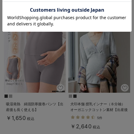
お気に入り商品を確認する
吸湿発熱 綿混防寒腹巻パンツ【出
犬印本舗 授乳インナー（８分袖）
産後も長く使える】
オーガニックコットン素材【出産後
も長く使える】
￥1,650
5件
税込
￥2,640
税込