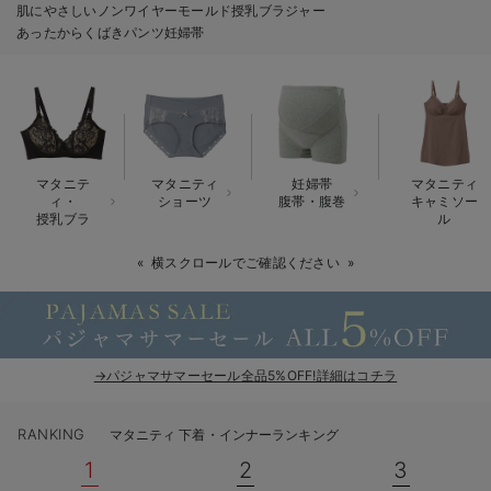
肌にやさしいノンワイヤーモールド授乳ブラジャー
erbaviva（エルバビーバ）
あったからくばきパンツ妊婦帯
安心の日本製。先輩ママが買ってよかった！本当に必要な出産準備品
ハレの日に着るANGELIEBEのセレモニー
買って正解！高評価レビューアイテム
マタニテ
マタニティ
妊婦帯
マタニティ
冬に可愛いニットがお得！
ィ・
ショーツ
腹帯・腹巻
キャミソー
授乳ブラ
ル
親子コーデ｜ママとベビーにおすすめ！
横スクロールでご確認ください
便利な育児家電
Gift Selection 出産祝い
→パジャマサマーセール全品5%OFF!詳細はコチラ
ロンパースはいつからいつまで使う？選ぶポイントも解説！
保育園・入園準備特集
RANKING
マタニティ 下着・インナーランキング
1
2
3
ファルスカ