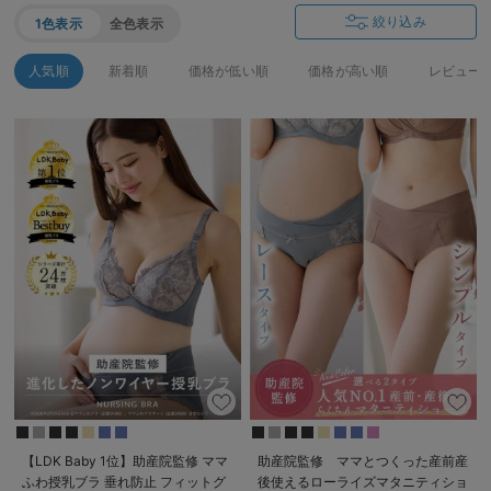
絞り込み
1色表示
全色表示
人気順
新着順
価格が低い順
価格が高い順
レビュー
【LDK Baby 1位】助産院監修 ママ
助産院監修 ママとつくった産前産
ふわ授乳ブラ 垂れ防止 フィットグ
後使えるローライズマタニティショ