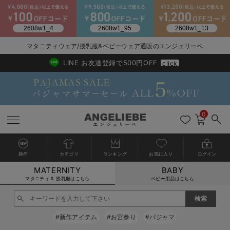
マタニティウェア/授乳服&ベビーウェア通販のエンジェリーベ
2026/NewArrival
送料495円(一部地域を除く) 7,700円以上で送料無料
LINE お友達登録で500円OFF
click
0
新作
カテゴリ
ランキング
お気に入り
ログイン
MATERNITY
BABY
戻る
戻る
戻る
戻る
戻る
戻る
戻る
戻る
戻る
戻る
戻る
戻る
戻る
戻る
戻る
戻る
戻る
戻る
戻る
戻る
戻る
戻る
戻る
戻る
戻る
戻る
戻る
戻る
戻る
戻る
戻る
カートに入れる
マタニティ & 授乳服はこちら
ベビー用品はこちら
マタニティウェア全て
マタニティ 下着・インナー全て
授乳服全て
マタニティ フォーマル全て
授乳用品全て
マタニティレッグウェア全て
マタニティ ボディケア全て
アウトレット全て
特集全て
再入荷全て
送料無料アイテム全て
ブラキャミ おまとめ
【37周年祭セール】
気温差別オススメアイ
マタニティウェア お
こだわりの履き心地！
出産準備応援割全て
春のマタニティワンピ
Gift Selection 
冬の冷え対策インナー
入院準備の持ち物チェ
冬のあったか特集全て
閉じる
マタニティ ワンピース
授乳ワンピース
マタニティ スーツ
妊婦用 抱き枕・授乳クッション
マタニティストッキング・タイツ
妊娠線クリーム
【アウトレット】ワンピース
抗菌防臭加工
再入荷｜インナー
授乳ブラ・マタニティブラ（マタニティインナー・産後用品）
ワンピース
【37周年祭セール】2
【15℃】3月下旬～
動きやすく着回しでき
強撚スムース(コスパ
【おまとめ割】パジャ
カジュアル
ジャケット派
マタニティパジャマ
【オフィスカジュアル
レギンスタイプ
【フォーマル】ワンピ
【ベビー】長袖
ハンカチ
快適ウェア10%OFF
セットアップ・ レイ
〜3,000円（税込）
薄くてあったか
入院してすぐ使うグッ
【冬のあったか特集】
#新作アイテム
#お宮参り
#パジャマ