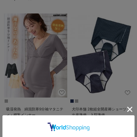
吸湿発熱 綿混防寒9分袖マタニテ
犬印本舗 2枚組全開産褥ショーツ
ィ・授乳インナー
出産準備 入院準備
￥2,080
1件
税込
￥2,750
税込