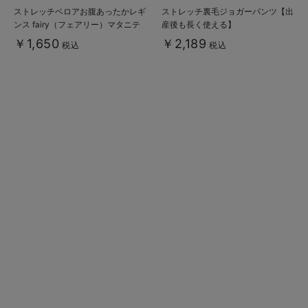
ストレッチベロアお腹あったかレギ
ストレッチ裏毛ジョガーパンツ【出
ンス fairy（フェアリー）マタニテ
産後も長く使える】
ィ・産後 【出産後も長く使える】
￥1,650
￥2,189
税込
税込