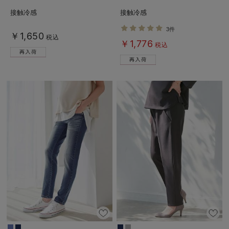
fairy（フェアリー）
産後も長く使える】
接触冷感
接触冷感
3件
￥1,650
税込
￥1,776
税込