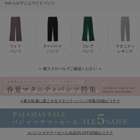
やわらかデニムワイドパンツ
erbaviva（エルバビーバ）
安心の日本製。先輩ママが買ってよかった！本当に必要な出産準備品
ハレの日に着るANGELIEBEのセレモニー
買って正解！高評価レビューアイテム
ワイド
テーパード
フレア
マタニティ
パンツ
パンツ
パンツ
レギンス
冬に可愛いニットがお得！
横スクロールでご確認ください
親子コーデ｜ママとベビーにおすすめ！
便利な育児家電
Gift Selection 出産祝い
→夏を快適に過ごせるマタニティパンツ特集!詳細はコチラ
ロンパースはいつからいつまで使う？選ぶポイントも解説！
保育園・入園準備特集
→パジャマサマーセール全品5%OFF!詳細はコチラ
ファルスカ