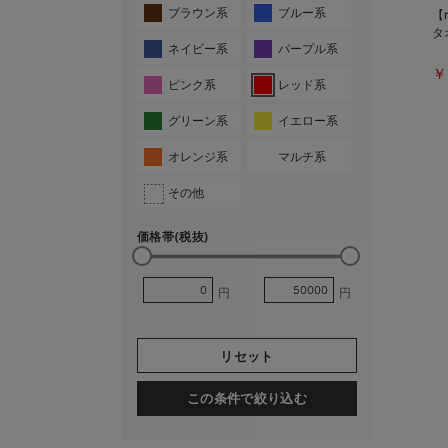
ブラウン系
ブルー系
【
タ
ネイビー系
パープル系
￥
ピンク系
レッド系
グリーン系
イエロー系
オレンジ系
マルチ系
その他
価格帯(税抜)
円
円
リセット
この条件で絞り込む