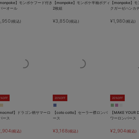
monpoke】モンポケフード付き
【monpoke】モンポケ半袖ボディ
【monpoke】
バーオール
2枚組
クガーゼハンカ
4,950
¥3,850
¥1,980
(税込)
(税込)
(税込)
0%OFF
20%OFF
20%OFF
mocmof】ドラゴン柄サマーロ
【coto cotto】セーラー襟ロンパ
【MAKE YOUR
パース
ース
ワーロンパース
2,904
¥3,168
¥2,904
(税込)
(税込)
(税込)