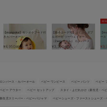
20%
【monpoke】モンポケフード付
【親子コーデ可】ぷくぷくダブ
【m
きカバーオール
ルガーゼ ツーウェイオール
ース
（2wayオール） ロンパース
¥4,950
¥3,390
¥3,
(税込)
(税込)
ロンパース・カバーオール
ベビー ワンピース
ベビー パンツ
ベビー 
ベビー アウター
ベビー セットアップ
スタイ・よだれかけ（新生児・ベ
新生児スリーパー・ベビーパジャマ
ベビーシューズ・ファーストシューズ・