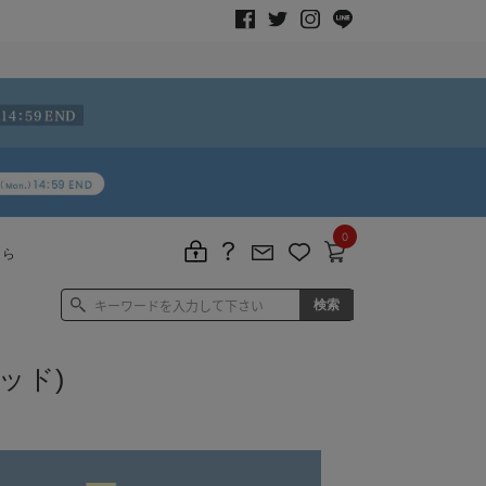
0
ちら
ッド)