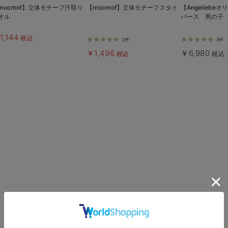
mocmof】立体モチーフ汗取り
【mocmof】立体モチーフスタイ
【Angelieb
オル
パース 男の子
1,144
税込
1件
3件
￥1,496
￥6,980
税込
税込