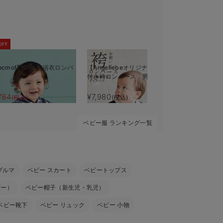
OFF
ocmof】帯付き 浴衣ロンパ
【Angeliebeオリジナル】羽織
【Angeli
付き袴ロンパース 男の子
ンパース 
784
¥7,980
¥6,980
(税込)
(税込)
(税
ベビー服 ランキング一覧
ブルマ
ベビー スカート
ベビートップス
ビー）
ベビー帽子（新生児・乳児）
ベビー靴下
ベビー リュック
ベビー 小物