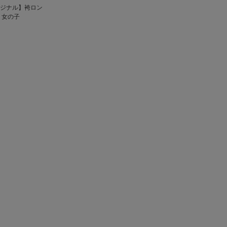
eオリジナル】袴ロン
 女の子