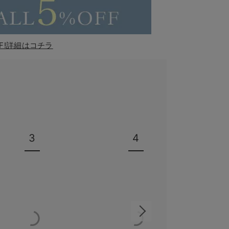
F!詳細はコチラ
3
4