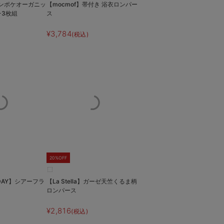
モンポケオーガニッ
【mocmof】帯付き 浴衣ロンパー
チ3枚組
ス
¥3,784
(税込)
20%OFF
 DAY】シアーフラ
【La Stella】ガーゼ天竺くるま柄
ロンパース
¥2,816
(税込)