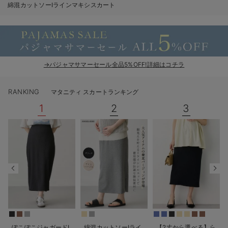
綿混カットソーIラインマキシスカート
erbaviva（エルバビーバ）
安心の日本製。先輩ママが買ってよかった！本当に必要な出産準備品
ハレの日に着るANGELIEBEのセレモニー
→パジャマサマーセール全品5%OFF!詳細はコチラ
買って正解！高評価レビューアイテム
冬に可愛いニットがお得！
RANKING
マタニティ スカートランキング
1
2
3
親子コーデ｜ママとベビーにおすすめ！
便利な育児家電
Gift Selection 出産祝い
ロンパースはいつからいつまで使う？選ぶポイントも解説！
保育園・入園準備特集
ファルスカ
ぽこぽこジャガードI
綿混カットソーIライ
【2丈から選べる】ら