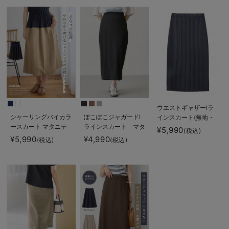
ウエストギャザーIラ
シャーリングバイカラ
ぽこぽこジャガードI
インスカート(無地・
ースカート マタニテ
ラインスカート マタ
ストライプ) マタニ
¥5,990
(税込)
ィ・産後【出産後も長
ニティ・産後【産後も
ティ・産後【産後も長
¥5,990
¥4,990
(税込)
(税込)
く使える】
長く着られる】
く着られる】