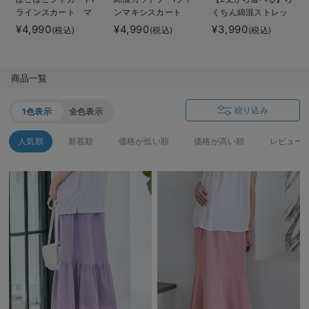
ラインスカート マ
ンマキシスカート
くちん綿混ストレッ
デロンギ
タニティ・産後【産
マタニティ・産後
チリブナロースカー
¥4,990
¥4,990
¥3,990
(税込)
(税込)
(税込)
後も長く着られる】
【出産後も長く着ら
ト マタニティ・産
入院準備の持ち物チェック
れる】
後【出産後も長く使
える】
商品一覧
絞り込み
1色表示
全色表示
人気順
新着順
価格が低い順
価格が高い順
レビュー