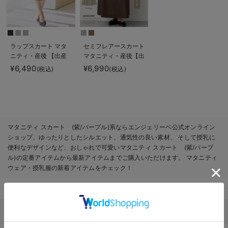
ラップスカート マタ
セミフレアースカート
ニティ・産後 【出産
マタニティ・産後【出
後も長く使える】
産後も長く使える】
¥6,490
¥6,990
(税込)
(税込)
マタニティ スカート (紫/パープル)系ならエンジェリーベ公式オンライン
ショップ。ゆったりとしたシルエット、通気性の良い素材、 そして授乳に
便利なデザインなど、おしゃれで可愛いマタニティ スカート (紫/パープ
ル)の定番アイテムから最新アイテムまでご購入いただけます。 マタニティ
ウェア・授乳服の新着アイテムをチェック！
マタニティ関連のその他カテゴリから探す
お気に入り商品を確認する