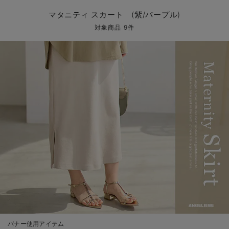
マタニティ パンツ
マタニティ ショーツ
授乳トップス
マタニティ オフィス 通勤服
授乳 ケープ
マタニティレギンス
【アウトレット】トップス・授乳トップス
透け防止
再入荷｜アウター
トップス
【37周年祭セール】4
【〜10℃】3月中旬
涼しくて可愛い「ワン
デニム
きれいめトップス派
マタニティインナー
【オフィスカジュアル
パンツタイプ
【フォーマル】ボトム
【ベビー】半袖
2WAYオール
Aライン ・フレアワ
〜5,000円（税込）
綿混素材
赤ちゃんへ使うもの
【冬のあったか特集】
マタニティ スカート (紫/パープル)
マタニティ スカート
妊婦帯・腹帯・産前ガードル
マタニティ ドレス（結婚式・お呼ばれ）
【アウトレット】ボトムス
見えてもカワイイ
パンツ
レギンス
きれいめスカート派
ベビー
【フォーマル】トップ
【ベビー】グッズ
コンビ肌着
Iライン ・タイトシ
〜10,000円（税込）
腹巻・ひざ上パンツ
産後に使うグッズ
【冬のあったか特集】
対象商品 9件
マタニティ トップス
マタニティ 授乳 キャミソール
マタニティ フォーマル パンツ・ボトムス
【アウトレット】パジャマ
コットン素材
スカート
オフィス
きれいめ美脚パンツ派
短肌着
快適ウェア10%OFF
ジャンパースカート/
10,001円（税込）〜
保温&リカバリー
【冬のあったか特集】
マタニティ アウター（コート）・ママコート
産褥ショーツ
【アウトレット】インナー
冷房対策
パジャマ
ツィード派
セット
ワーク・オフィス
女の子におススメのギ
レギンス・タイツ
骨盤・マタニティベルト （妊娠中・産後）
【アウトレット】ベビー
接触冷感素材
インナー
MAX55%OFF ブラッ
王道シンプル派
カジュアル
男の子におススメのギ
カップ付きインナー
産後 ガードル インナー
Tシャツブラ
雑貨
セットアップ派
フォーマル / オケー
定番ギフト
あったか度◎
マタニティ 腹巻き
ブラトップ
ベビー
あったかアイテム｜ベ
もらって嬉しいギフト
裏起毛素材
親子セット
かわいくておもしろい
快適機能ウェア特集 トップス
何枚あっても嬉しいア
快適機能ウェア特集 ボトムス
長く使えるアイテム
快適機能ウェア特集 パジャマ
お部屋映えアイテム
バナー使用アイテム