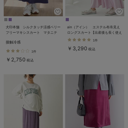
犬印本舗 シルクタッチ涼感ベリー
ain（アイン） エステル布帛見え
フリーマキシスカート マタニテ
ロングスカート【出産後も長く使え
ィ・産後【出産後も長く使える】
る】
1件
接触冷感
￥3,290
税込
1件
￥2,750
税込