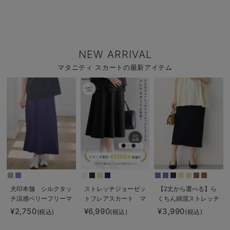
NEW ARRIVAL
マタニティ スカートの最新アイテム
犬印本舗 シルクタッ
ストレッチジョーゼッ
【2丈から選べる】ら
チ涼感ベリーフリーマ
トフレアスカート マ
くちん綿混ストレッチ
キシスカート マタニ
タニティ・産後【出産
リブナロースカート
¥2,750
¥6,990
¥3,990
(税込)
(税込)
(税込)
ティ・産後【出産後も
後も長く使える】
マタニティ・産後【出
長く使える】
産後も長く使える】