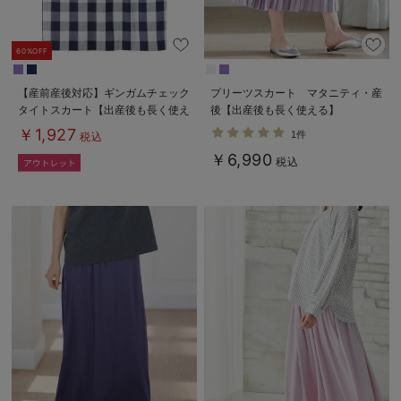
60%OFF
【産前産後対応】ギンガムチェック
プリーツスカート マタニティ・産
タイトスカート【出産後も長く使え
後【出産後も長く使える】
る】
￥1,927
1件
税込
￥6,990
税込