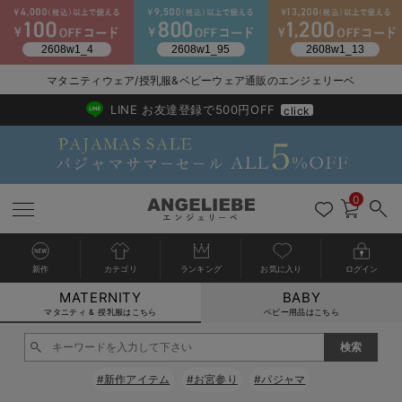
2026/NewArrival
送料495円(一部地域を除く) 7,700円以上で送料無料
マタニティウェア/授乳服&ベビーウェア通販のエンジェリーベ
LINE お友達登録で500円OFF
click
0
新作
カテゴリ
ランキング
お気に入り
ログイン
MATERNITY
BABY
戻る
戻る
戻る
戻る
戻る
戻る
戻る
戻る
戻る
戻る
戻る
戻る
戻る
戻る
戻る
戻る
戻る
戻る
戻る
戻る
戻る
戻る
戻る
戻る
戻る
戻る
戻る
戻る
戻る
戻る
戻る
カートに入れる
マタニティ & 授乳服はこちら
ベビー用品はこちら
マタニティウェア全て
マタニティ 下着・インナー全て
授乳服全て
マタニティ フォーマル全て
授乳用品全て
マタニティレッグウェア全て
マタニティ ボディケア全て
アウトレット全て
特集全て
再入荷全て
送料無料アイテム全て
ブラキャミ おまとめ
【37周年祭セール】
気温差別オススメアイ
マタニティウェア お
こだわりの履き心地！
出産準備応援割全て
春のマタニティワンピ
Gift Selection 
冬の冷え対策インナー
入院準備の持ち物チェ
冬のあったか特集全て
閉じる
マタニティ ワンピース
授乳ワンピース
マタニティ スーツ
妊婦用 抱き枕・授乳クッション
マタニティストッキング・タイツ
妊娠線クリーム
【アウトレット】ワンピース
抗菌防臭加工
再入荷｜インナー
授乳ブラ・マタニティブラ（マタニティインナー・産後用品）
ワンピース
【37周年祭セール】2
【15℃】3月下旬～
動きやすく着回しでき
強撚スムース(コスパ
【おまとめ割】パジャ
カジュアル
ジャケット派
マタニティパジャマ
【オフィスカジュアル
レギンスタイプ
【フォーマル】ワンピ
【ベビー】長袖
ハンカチ
快適ウェア10%OFF
セットアップ・ レイ
〜3,000円（税込）
薄くてあったか
入院してすぐ使うグッ
【冬のあったか特集】
#新作アイテム
#お宮参り
#パジャマ