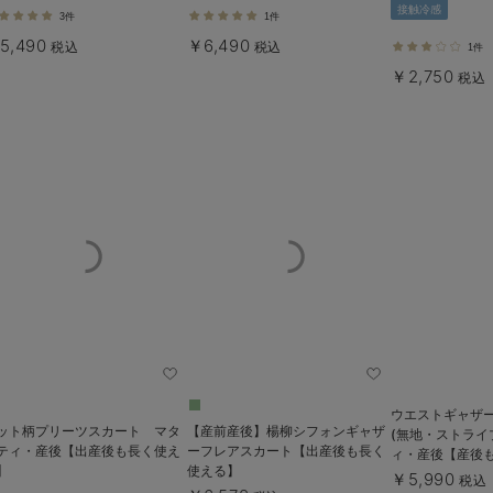
る】
接触冷感
3件
1件
5,490
￥6,490
税込
税込
1件
￥2,750
税込
ウエストギャザー
ット柄プリーツスカート マタ
【産前産後】楊柳シフォンギャザ
(無地・ストライ
ティ・産後【出産後も長く使え
ーフレアスカート【出産後も長く
ィ・産後【産後
】
使える】
￥5,990
税込