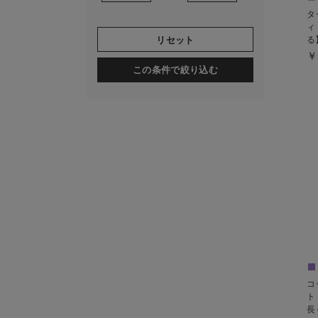
タ
ィ
る
リセット
￥
この条件で絞り込む
コ
ト
長