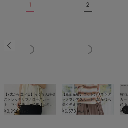
1
2
【2丈から選べる】らくちん綿混
【産前産後】コットンリネンタ
綿混
ストレッチリブナロースカー
ックフレアスカート【出産後も
カー
ト マタニティ・産後【出産後
長く使える】
産後
も長く使える】
¥3,990
¥6,578
¥4,
(税込)
(税込)