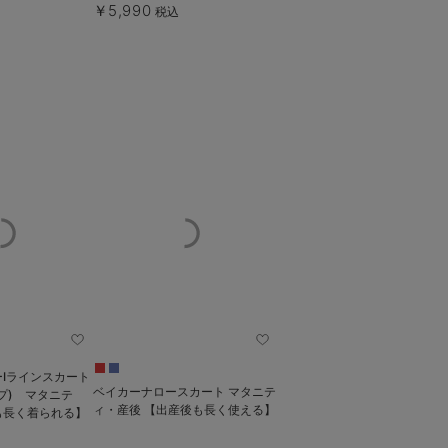
￥5,990
税込
Iラインスカート
ベイカーナロースカート マタニテ
プ) マタニテ
ィ・産後 【出産後も長く使える】
も長く着られる】