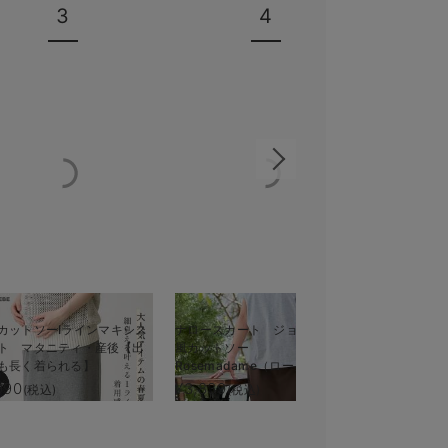
3
4
70%OFF
カットソーIラインマキシス
ナロースカート ジョーゼット
【産前産後
ト マタニティ・産後【出
風カットソー
スカート【
も長く着られる】
Rosemadame（ローズマダ
る】
ム） マタニティ・産後
990
¥3,839
¥1,643
(税込)
(税込)
(税