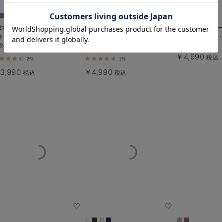
お気に入り商品を確認する
2丈から選べる】らくちん綿混
綿混カットソーIラインマキシスカ
ぽこぽこジャガー
トレッチリブナロースカート
ート マタニティ・産後【出産後
ト マタニティ
タニティ・産後【出産後も長く
も長く着られる】
く着られる】
える】
￥4,990
税込
2件
1件
3,990
￥4,990
税込
税込