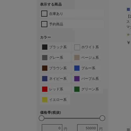
表示する商品
在庫あり
【
ス
予約商品
マ
使
カラー
￥
ブラック系
ホワイト系
グレー系
ベージュ系
ブラウン系
ブルー系
ネイビー系
パープル系
レッド系
グリーン系
イエロー系
価格帯(税抜)
円
円