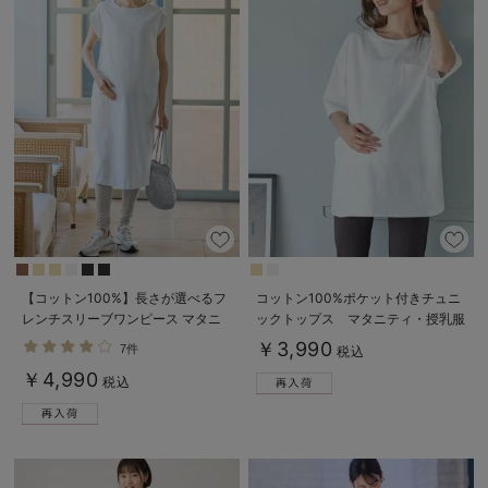
デロンギ
入院準備の持ち物チェック
【コットン100%】長さが選べるフ
コットン100%ポケット付きチュニ
レンチスリーブワンピース マタニ
ックトップス マタニティ・授乳服
ティ・産後授乳服【出産後も長く使
【出産後も長く使える】
￥3,990
7件
税込
える】
￥4,990
税込