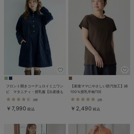
フロント開きコーデュロイミニワン
【産後ママにやさしい防汚加工】綿
ピ マタニティ・授乳服【出産後も
100％授乳半袖TEE
長く使える】
3件
1件
￥7,990
￥2,490
税込
税込