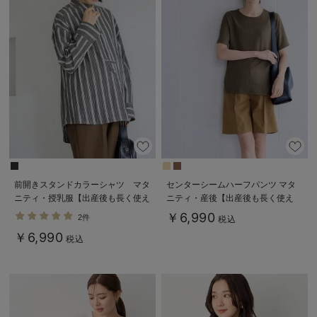
前開きスタンドカラーシャツ マタ
センターシームハーフパンツ マタ
ニティ・授乳服【出産後も長く使え
ニティ・産後【出産後も長く使え
る】
る】
￥6,990
2件
税込
￥6,990
税込