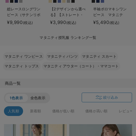
erbaviva（エルバビーバ）
総レースロングワン
【2デザインから選べ
半袖ポロマキシワン
ピース（サテンリボ
る】【ストレート・
ピース マタニテ
安心の日本製。先輩ママが買ってよかった！本当に必要な出産準備品
ンベルト付） マタ
ワイド】らくちん綿
ィ・授乳服【出産後
¥9,990
¥3,990
¥5,490
(税込)
(税込)
(税込)
ニティ・授乳服【出
混ストレッチリブパ
も長く使える】
ハレの日に着るANGELIEBEのセレモニー
産後も長く使える】
ンツ マタニティ・
マタニティ授乳服 ランキング一覧
産後【出産後も長く
買って正解！高評価レビューアイテム
使える】
冬に可愛いニットがお得！
マタニティ ワンピース
マタニティ パンツ
マタニティ スカート
マタニティ トップス
マタニティ アウター（コート）・ママコート
親子コーデ｜ママとベビーにおすすめ！
便利な育児家電
商品一覧
Gift Selection 出産祝い
絞り込み
1色表示
全色表示
ロンパースはいつからいつまで使う？選ぶポイントも解説！
人気順
新着順
価格が低い順
価格が高い順
レビュー
保育園・入園準備特集
ファルスカ