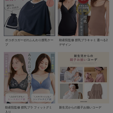
ポコポコガーゼのふんわり授乳ケー
助産院監修 授乳ブラキャミ 選べる2
プ
デザイン
助産院監修 授乳ブラ フィットグミ
新生児からの親子お揃いコーデ
入り