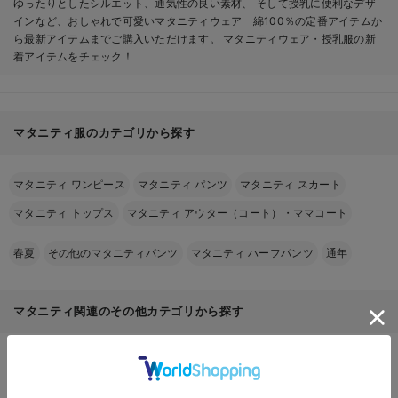
ゆったりとしたシルエット、通気性の良い素材、 そして授乳に便利なデザ
インなど、おしゃれで可愛いマタニティウェア 綿100％の定番アイテムか
ら最新アイテムまでご購入いただけます。 マタニティウェア・授乳服の新
着アイテムをチェック！
マタニティ服のカテゴリから探す
マタニティ ワンピース
マタニティ パンツ
マタニティ スカート
マタニティ トップス
マタニティ アウター（コート）・ママコート
春夏
その他のマタニティパンツ
マタニティ ハーフパンツ
通年
マタニティ関連のその他カテゴリから探す
マタニティ｜新商品
マタニティウェア
マタニティ 下着・インナー
授乳服
マタニティ パジャマ・ルームウェア
マタニティ フォーマル