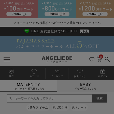
マタニティウェア/授乳服&ベビーウェア通販のエンジェリーベ
2026/NewArrival
送料495円(一部地域を除く) 7,700円以上で送料無料
LINE お友達登録で500円OFF
click
0
新作
カテゴリ
ランキング
お気に入り
ログイン
MATERNITY
BABY
戻る
戻る
戻る
戻る
戻る
戻る
戻る
戻る
戻る
戻る
戻る
戻る
戻る
戻る
戻る
戻る
戻る
戻る
戻る
戻る
戻る
戻る
戻る
戻る
戻る
戻る
戻る
戻る
戻る
戻る
戻る
カートに入れる
マタニティ & 授乳服はこちら
ベビー用品はこちら
マタニティウェア全て
マタニティ 下着・インナー全て
授乳服全て
マタニティ フォーマル全て
授乳用品全て
マタニティレッグウェア全て
マタニティ ボディケア全て
アウトレット全て
特集全て
再入荷全て
送料無料アイテム全て
ブラキャミ おまとめ
【37周年祭セール】
気温差別オススメアイ
マタニティウェア お
こだわりの履き心地！
出産準備応援割全て
春のマタニティワンピ
Gift Selection 
冬の冷え対策インナー
入院準備の持ち物チェ
冬のあったか特集全て
閉じる
マタニティ ワンピース
授乳ワンピース
マタニティ スーツ
妊婦用 抱き枕・授乳クッション
マタニティストッキング・タイツ
妊娠線クリーム
【アウトレット】ワンピース
抗菌防臭加工
再入荷｜インナー
授乳ブラ・マタニティブラ（マタニティインナー・産後用品）
ワンピース
【37周年祭セール】2
【15℃】3月下旬～
動きやすく着回しでき
強撚スムース(コスパ
【おまとめ割】パジャ
カジュアル
ジャケット派
マタニティパジャマ
【オフィスカジュアル
レギンスタイプ
【フォーマル】ワンピ
【ベビー】長袖
ハンカチ
快適ウェア10%OFF
セットアップ・ レイ
〜3,000円（税込）
薄くてあったか
入院してすぐ使うグッ
【冬のあったか特集】
#新作アイテム
#お宮参り
#パジャマ