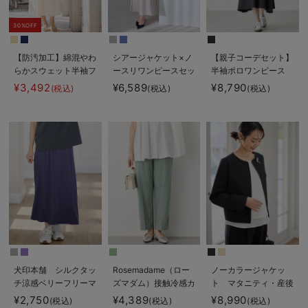
30%OFF
【防汚加工】綿混やわ
シアージャケット×ノ
【親子コーデセット】
らかスウェット半袖フ
ースリワンピースセッ
半袖ポロワンピース
レアワンピース マタ
ト マタニティ・産後
（ひざ下丈）＆襟付き
¥3,492
¥6,589
¥8,790
(税込)
(税込)
(税込)
ニティ・産後【出産後
【産後も長く着れる】
ポロロンパース 出産
も長く使える】
Rosemadame（ロー
準備 ギフト マタニ
ズマダム）
ティ・授乳服
犬印本舗 シルクタッ
Rosemadame（ロー
ノーカラージャケッ
チ涼感ベリーフリーマ
ズマダム）接触冷感カ
ト マタニティ・産後
キシスカート マタニ
ノコストレッチワイド
授乳服【出産後も長く
¥2,750
¥4,389
¥8,990
(税込)
(税込)
(税込)