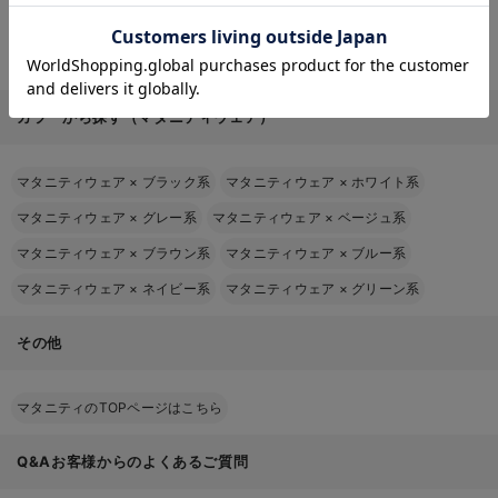
お気に入り商品を確認する
授乳用品
マザーズバッグ・ママバッグ
マタニティレッグウェア
母子手帳ケース
フェムテック
マタニティ ボディケア
その他
カラーから探す（マタニティウェア）
マタニティウェア
×
ブラック系
マタニティウェア
×
ホワイト系
マタニティウェア
×
グレー系
マタニティウェア
×
ベージュ系
マタニティウェア
×
ブラウン系
マタニティウェア
×
ブルー系
マタニティウェア
×
ネイビー系
マタニティウェア
×
グリーン系
その他
マタニティのTOPページはこちら
Q&Aお客様からのよくあるご質問