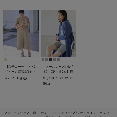
ティ・産後【出産後も
テーパードパンツ マ
使える】
長く使える】
タニティ・産後【出産
後も長く使える】
【親子コーデ】ママ&
【オールシーズン使え
ベビー退院着3点セッ
る】【選べる2丈】締
ト 出産準備 ギフ
め付けない綿混リブス
¥7,990
¥1,790〜¥1,890
(税込)
ト マタニティ・産後
トレートレギンス【産
(税込)
【出産後も長く使え
後まで長く使える】
る】
マタニティウェア 綿100％ならエンジェリーベ公式オンラインショップ。