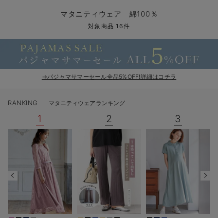
マタニティ パンツ
マタニティ ショーツ
授乳トップス
マタニティ オフィス 通勤服
授乳 ケープ
マタニティレギンス
【アウトレット】トップス・授乳トップス
透け防止
再入荷｜アウター
トップス
【37周年祭セール】4
【〜10℃】3月中旬
涼しくて可愛い「ワン
デニム
きれいめトップス派
マタニティインナー
【オフィスカジュアル
パンツタイプ
【フォーマル】ボトム
【ベビー】半袖
2WAYオール
Aライン ・フレアワ
〜5,000円（税込）
綿混素材
赤ちゃんへ使うもの
【冬のあったか特集】
マタニティウェア 綿100％
マタニティ スカート
妊婦帯・腹帯・産前ガードル
マタニティ ドレス（結婚式・お呼ばれ）
【アウトレット】ボトムス
見えてもカワイイ
パンツ
レギンス
きれいめスカート派
ベビー
【フォーマル】トップ
【ベビー】グッズ
コンビ肌着
Iライン ・タイトシ
〜10,000円（税込）
腹巻・ひざ上パンツ
産後に使うグッズ
【冬のあったか特集】
対象商品 16件
マタニティ トップス
マタニティ 授乳 キャミソール
マタニティ フォーマル パンツ・ボトムス
【アウトレット】パジャマ
コットン素材
スカート
オフィス
きれいめ美脚パンツ派
短肌着
快適ウェア10%OFF
ジャンパースカート/
10,001円（税込）〜
保温&リカバリー
【冬のあったか特集】
マタニティ アウター（コート）・ママコート
産褥ショーツ
【アウトレット】インナー
冷房対策
パジャマ
ツィード派
セット
ワーク・オフィス
女の子におススメのギ
レギンス・タイツ
→パジャマサマーセール全品5%OFF!詳細はコチラ
骨盤・マタニティベルト （妊娠中・産後）
【アウトレット】ベビー
接触冷感素材
インナー
MAX55%OFF ブラッ
王道シンプル派
カジュアル
男の子におススメのギ
カップ付きインナー
RANKING
マタニティウェアランキング
産後 ガードル インナー
Tシャツブラ
雑貨
セットアップ派
フォーマル / オケー
定番ギフト
あったか度◎
1
2
3
マタニティ 腹巻き
ブラトップ
ベビー
あったかアイテム｜ベ
もらって嬉しいギフト
裏起毛素材
親子セット
かわいくておもしろい
快適機能ウェア特集 トップス
何枚あっても嬉しいア
快適機能ウェア特集 ボトムス
長く使えるアイテム
快適機能ウェア特集 パジャマ
お部屋映えアイテム