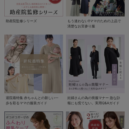
助産院監修シリーズ
もう迷わない!!ママのための上品で
清楚なお宮参り服
退院着特集 赤ちゃんとの新しい一
妊婦さんの為の喪服マナー 急な訃
歩を彩るママの服装ガイド
報にも慌てない。実用Q&Aガイド