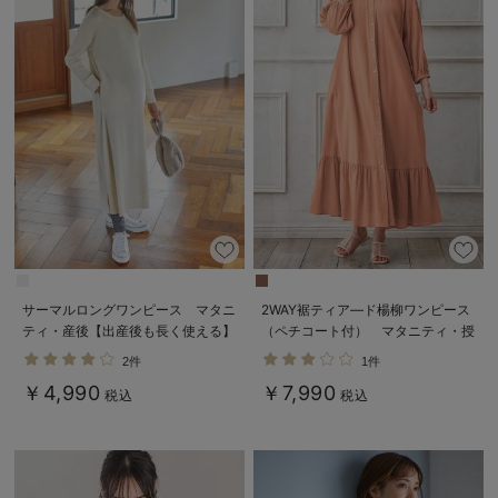
サーマルロングワンピース マタニ
2WAY裾ティア―ド楊柳ワンピース
ティ・産後【出産後も長く使える】
（ペチコート付） マタニティ・授
乳服【出産後も長く使える】
2件
1件
￥4,990
￥7,990
税込
税込