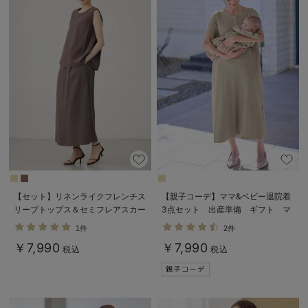
【セット】リネンライクフレンチス
【親子コーデ】ママ&ベビー退院着
リーブトップス＆セミフレアスカー
3点セット 出産準備 ギフト マ
トセットアップ マタニティ・授乳
タニティ・産後【出産後も長く使え
1件
2件
服【出産後も長く着られる】
る】
￥7,990
￥7,990
税込
税込