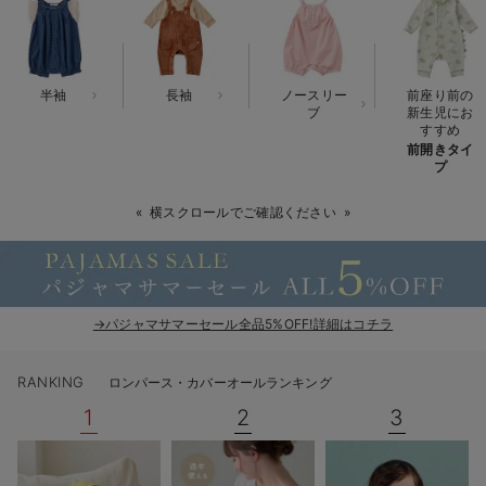
ベビー リュック
erbaviva（エルバビーバ）
ベビー 小物
安心の日本製。先輩ママが買ってよかった！本当に必要な出産準備品
半袖
長袖
ノースリー
前座り前の
ハレの日に着るANGELIEBEのセレモニー
ブ
新生児にお
すすめ
前開きタイ
買って正解！高評価レビューアイテム
プ
冬に可愛いニットがお得！
横スクロールでご確認ください
親子コーデ｜ママとベビーにおすすめ！
便利な育児家電
→パジャマサマーセール全品5%OFF!詳細はコチラ
Gift Selection 出産祝い
ロンパースはいつからいつまで使う？選ぶポイントも解説！
RANKING
ロンパース・カバーオールランキング
1
2
3
保育園・入園準備特集
ファルスカ