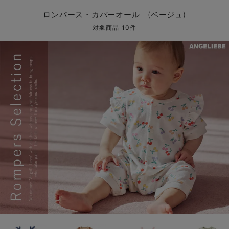
コンビ肌着・新生児/ベビー肌着
ベビー ワンピース
ベビー袴
ベビー ブランケット・タオルケット
子育て便利家電
抱っこ紐
夏のお役立ちベビーウェア
【アウトレット】トップス・授乳トップス
透け防止
再入荷｜アウター
トップス
【37周年祭セール】4
【〜10℃】3月中旬
涼しくて可愛い「ワン
デニム
きれいめトップス派
マタニティインナー
【オフィスカジュアル
パンツタイプ
【フォーマル】ボトム
【ベビー】半袖
2WAYオール
Aライン ・フレアワ
〜5,000円（税込）
綿混素材
赤ちゃんへ使うもの
【冬のあったか特集】
ロンパース・カバーオール (ベージュ)
ツーウェイオール・2WAYオール（新生児）
ベビー パンツ
おくるみ（新生児）
プレイマット・ベビー マット
ベビーケープ
シンカーパイル特集
【アウトレット】ボトムス
見えてもカワイイ
パンツ
レギンス
きれいめスカート派
ベビー
【フォーマル】トップ
【ベビー】グッズ
コンビ肌着
Iライン ・タイトシ
〜10,000円（税込）
腹巻・ひざ上パンツ
産後に使うグッズ
【冬のあったか特集】
対象商品 10件
ベビー ブルマ
ベビー 雑貨 小物
ベビーの動物なりきり特集
【アウトレット】パジャマ
コットン素材
スカート
オフィス
きれいめ美脚パンツ派
短肌着
快適ウェア10%OFF
ジャンパースカート/
10,001円（税込）〜
保温&リカバリー
【冬のあったか特集】
ベビー スカート
ベビー安全グッズ
ベビー 夏のお役立ちグッズ特集
【アウトレット】インナー
冷房対策
パジャマ
ツィード派
セット
ワーク・オフィス
女の子におススメのギ
レギンス・タイツ
ベビートップス
ベビーおもちゃ
【素材別】ベビーロンパース特集
【アウトレット】ベビー
接触冷感素材
インナー
MAX55%OFF ブラッ
王道シンプル派
カジュアル
男の子におススメのギ
カップ付きインナー
ベビー アウター
メモリアルグッズ
袴ロンパース特集
Tシャツブラ
雑貨
セットアップ派
フォーマル / オケー
定番ギフト
あったか度◎
ベビー セットアップ
授乳・調乳・お食事
ブラトップ
ベビー
あったかアイテム｜ベ
もらって嬉しいギフト
裏起毛素材
スタイ・よだれかけ（新生児・ベビー）
哺乳瓶
親子セット
かわいくておもしろい
ベビー帽子（新生児・乳児）
赤ちゃん 洗剤・洗濯用品・お掃除
快適機能ウェア特集 トップス
何枚あっても嬉しいア
新生児スリーパー・ベビーパジャマ
赤ちゃん お風呂・ベビースキンケア
快適機能ウェア特集 ボトムス
長く使えるアイテム
おむつ関連グッズ
快適機能ウェア特集 パジャマ
ベビーシューズ・ファーストシューズ・ベビー靴下
お部屋映えアイテム