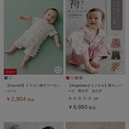
20%OFF
【mocmof】ドラゴン柄サマーロン
【Angeliebeオリジナル】袴ロンパ
パース
ース 男の子 女の子
￥2,904
3件
税込
￥6,980
税込