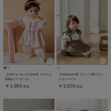
【Little s.t. by s.t.closet】すずらん
【Ampersand】チェック柄スカー
刺繍カバーオール
トロンパース
￥3,960
￥3,630
税込
税込