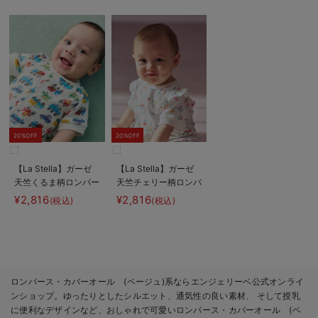
20%OFF
20%OFF
【La Stella】ガーゼ
【La Stella】ガーゼ
天竺くるま柄ロンパー
天竺チェリー柄ロンパ
ス
ース
¥2,816
¥2,816
(税込)
(税込)
ロンパース・カバーオール (ベージュ)系ならエンジェリーベ公式オンライ
ンショップ。ゆったりとしたシルエット、通気性の良い素材、 そして授乳
に便利なデザインなど、おしゃれで可愛いロンパース・カバーオール (ベ