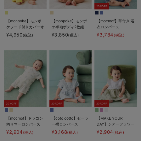
20%OFF
【monpoke】モンポ
【monpoke】モンポ
【mocmof】帯付き 浴
ケフード付きカバーオ
ケ半袖ボディ2枚組
衣ロンパース
ール
¥4,950
¥3,850
¥3,784
(税込)
(税込)
(税込)
20%OFF
20%OFF
20%OFF
【mocmof】ドラゴン
【coto cotto】セーラ
【MAKE YOUR
柄サマーロンパース
ー襟ロンパース
DAY】シアーフラワー
ロンパース
¥2,904
¥3,168
¥2,904
(税込)
(税込)
(税込)