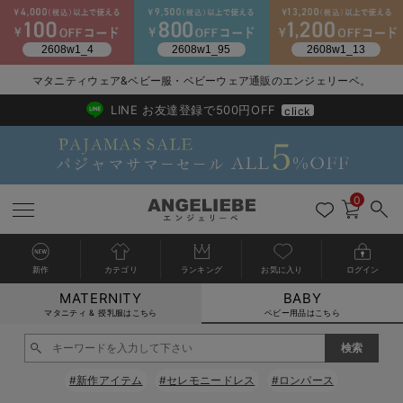
マタニティウェア&ベビー服・ベビーウェア通販のエンジェリーベ。
2026/NewArrival
送料495円(一部地域を除く) 7,700円以上で送料無料
LINE お友達登録で500円OFF
click
0
新作
カテゴリ
ランキング
お気に入り
ログイン
MATERNITY
BABY
戻る
戻る
戻る
戻る
戻る
戻る
戻る
戻る
戻る
戻る
戻る
戻る
戻る
戻る
戻る
戻る
戻る
戻る
戻る
戻る
戻る
戻る
戻る
戻る
戻る
戻る
戻る
戻る
戻る
戻る
戻る
カートに入れる
マタニティ & 授乳服はこちら
ベビー用品はこちら
新生児服全て
ベビー服全て
シーズンアイテム全て
ベビー・新生児 寝具全て
ベビー 雑貨全て
お出かけグッズ全て
ベビー｜季節の特集全て
アウトレット全て
特集全て
再入荷全て
送料無料アイテム全て
ブラキャミ おまとめ
【37周年祭セール】
気温差別オススメアイ
マタニティウェア お
こだわりの履き心地！
出産準備応援割全て
春のマタニティワンピ
Gift Selection 
冬の冷え対策インナー
入院準備の持ち物チェ
冬のあったか特集全て
閉じる
出産準備
ロンパース・カバーオール
甚平・浴衣
ベビーベッド・布団 （ベビー・新生児）
ベビーカー
猛暑からベビーを守るひんやりグッズ
【アウトレット】ワンピース
抗菌防臭加工
再入荷｜インナー
ベビーチェア（ハイローチェア）・ベビーラック
ワンピース
【37周年祭セール】2
【15℃】3月下旬～
動きやすく着回しでき
強撚スムース(コスパ
【おまとめ割】パジャ
カジュアル
ジャケット派
マタニティパジャマ
【オフィスカジュアル
レギンスタイプ
【フォーマル】ワンピ
【ベビー】長袖
ハンカチ
快適ウェア10%OFF
セットアップ・ レイ
〜3,000円（税込）
薄くてあったか
入院してすぐ使うグッ
【冬のあったか特集】
#新作アイテム
#セレモニードレス
#ロンパース