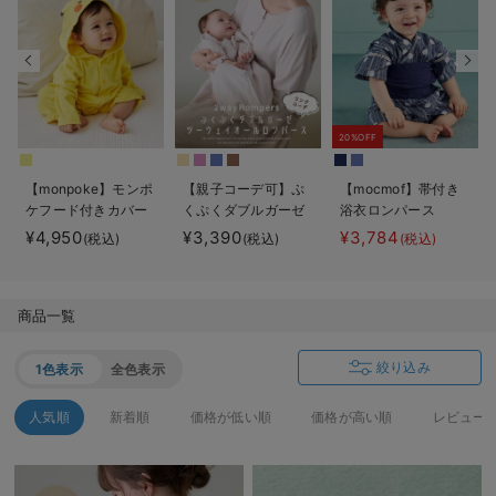
デロンギ
入院準備の持ち物チェック
20%OFF
【monpoke】モンポ
【親子コーデ可】ぷ
【mocmof】帯付き
ケフード付きカバー
くぷくダブルガーゼ
浴衣ロンパース
オール
ツーウェイオール
¥4,950
¥3,390
¥3,784
(税込)
(税込)
(税込)
（2wayオール） ロ
ンパース
商品一覧
絞り込み
1色表示
全色表示
人気順
新着順
価格が低い順
価格が高い順
レビュー