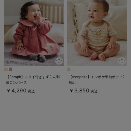
【Seraph】スタイ付きすずらん刺
【monpoke】モンポケ半袖ボディ2
繍ロンパース
枚組
￥4,290
￥3,850
税込
税込