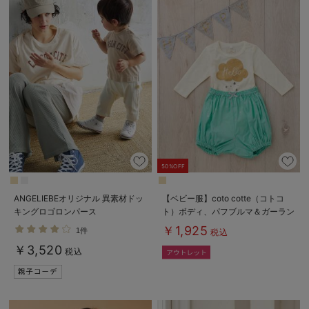
50%OFF
ANGELIEBEオリジナル 異素材ドッ
【ベビー服】coto cotte（コトコ
キングロゴロンパース
ト）ボディ、パフブルマ＆ガーラン
ド3点セット
￥1,925
1件
税込
￥3,520
税込