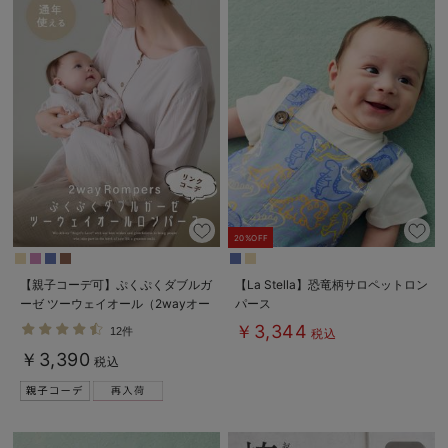
20%OFF
【親子コーデ可】ぷくぷくダブルガ
【La Stella】恐竜柄サロペットロン
ーゼ ツーウェイオール（2wayオー
パース
ル） ロンパース
￥3,344
12件
税込
￥3,390
税込