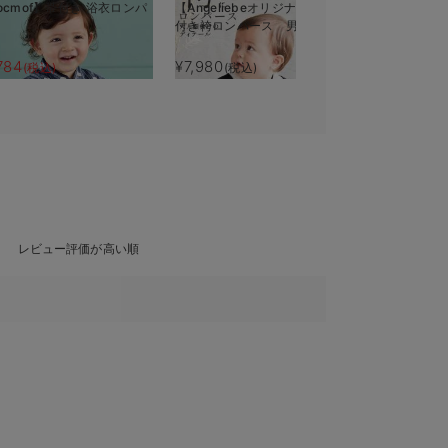
ocmof】帯付き 浴衣ロンパ
【Angeliebeオリジナル】羽織
【Angeli
付き袴ロンパース 男の子
ンパース 
784
¥7,980
¥6,980
(税込)
(税込)
(税
レビュー評価が高い順