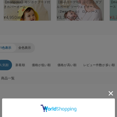
【monpoke】モンポケフード付
【親子コーデ可】ぷくぷくダブ
【m
きカバーオール
ルガーゼ ツーウェイオール
ース
（2wayオール） ロンパース
¥4,950
¥3,390
¥3,
(税込)
(税込)
1色表示
全色表示
人気順
新着順
価格が低い順
価格が高い順
レビュー件数が多い順
商品一覧