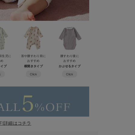
新生児に
首や腰すわり前に
腰すわり後に
すめ
おすすめ
おすすめ
タイプ
横開きタイプ
かぶせるタイプ
k
Click
Click
F!詳細はコチラ