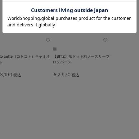
お気に入り商品を確認する
oto cotte（コトコト）キャミオ
【BITZ】蛍ドット柄ノースリーブ
ル
ロンパース
3,190
￥2,970
税込
税込