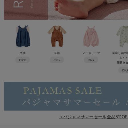
半袖
長袖
ノースリーブ
前座り前の
おす
Click
Click
Click
前開き
Clic
→パジャマサマーセール全品5%OF