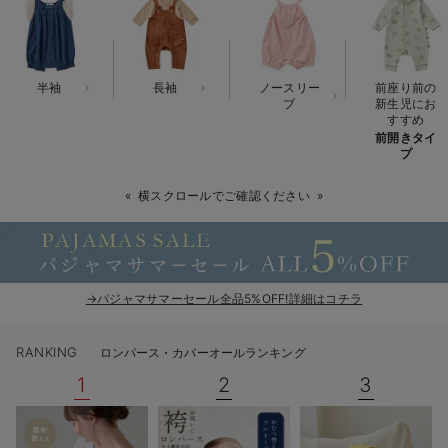
ベビー リュック
erbaviva（エルバビーバ）
ベビー 小物
安心の日本製。先輩ママが買ってよかった！本当に必要な出産準備品
半袖
長袖
ノースリー
前座り前の
ハレの日に着るANGELIEBEのセレモニー
ブ
新生児にお
すすめ
前開きタイ
買って正解！高評価レビューアイテム
プ
冬に可愛いニットがお得！
横スクロールでご確認ください
親子コーデ｜ママとベビーにおすすめ！
便利な育児家電
→パジャマサマーセール全品5%OFF!詳細はコチラ
Gift Selection 出産祝い
ロンパースはいつからいつまで使う？選ぶポイントも解説！
RANKING
ロンパース・カバーオールランキング
1
2
3
保育園・入園準備特集
ファルスカ