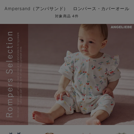
コンビ肌着・新生児/ベビー肌着
ベビー ワンピース
ベビー袴
ベビー ブランケット・タオルケット
子育て便利家電
抱っこ紐
夏のお役立ちベビーウェア
【アウトレット】トップス・授乳トップス
透け防止
再入荷｜アウター
トップス
【37周年祭セール】4
【〜10℃】3月中旬
涼しくて可愛い「ワン
デニム
きれいめトップス派
マタニティインナー
【オフィスカジュアル
パンツタイプ
【フォーマル】ボトム
【ベビー】半袖
2WAYオール
Aライン ・フレアワ
〜5,000円（税込）
綿混素材
赤ちゃんへ使うもの
【冬のあったか特集】
Ampersand（アンパサンド） ロンパース・カバーオール
ツーウェイオール・2WAYオール（新生児）
ベビー パンツ
おくるみ（新生児）
プレイマット・ベビー マット
ベビーケープ
シンカーパイル特集
【アウトレット】ボトムス
見えてもカワイイ
パンツ
レギンス
きれいめスカート派
ベビー
【フォーマル】トップ
【ベビー】グッズ
コンビ肌着
Iライン ・タイトシ
〜10,000円（税込）
腹巻・ひざ上パンツ
産後に使うグッズ
【冬のあったか特集】
対象商品 4件
ベビー ブルマ
ベビー 雑貨 小物
ベビーの動物なりきり特集
【アウトレット】パジャマ
コットン素材
スカート
オフィス
きれいめ美脚パンツ派
短肌着
快適ウェア10%OFF
ジャンパースカート/
10,001円（税込）〜
保温&リカバリー
【冬のあったか特集】
ベビー スカート
ベビー安全グッズ
ベビー 夏のお役立ちグッズ特集
【アウトレット】インナー
冷房対策
パジャマ
ツィード派
セット
ワーク・オフィス
女の子におススメのギ
レギンス・タイツ
ベビートップス
ベビーおもちゃ
【素材別】ベビーロンパース特集
【アウトレット】ベビー
接触冷感素材
インナー
MAX55%OFF ブラッ
王道シンプル派
カジュアル
男の子におススメのギ
カップ付きインナー
ベビー アウター
メモリアルグッズ
袴ロンパース特集
Tシャツブラ
雑貨
セットアップ派
フォーマル / オケー
定番ギフト
あったか度◎
ベビー セットアップ
授乳・調乳・お食事
ブラトップ
ベビー
あったかアイテム｜ベ
もらって嬉しいギフト
裏起毛素材
スタイ・よだれかけ（新生児・ベビー）
哺乳瓶
親子セット
かわいくておもしろい
ベビー帽子（新生児・乳児）
赤ちゃん 洗剤・洗濯用品・お掃除
快適機能ウェア特集 トップス
何枚あっても嬉しいア
新生児スリーパー・ベビーパジャマ
赤ちゃん お風呂・ベビースキンケア
快適機能ウェア特集 ボトムス
長く使えるアイテム
おむつ関連グッズ
快適機能ウェア特集 パジャマ
ベビーシューズ・ファーストシューズ・ベビー靴下
お部屋映えアイテム