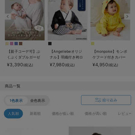
デロンギ
入院準備の持ち物チェック
【親子コーデ可】ぷ
【Angeliebeオリジ
【monpoke】モンポ
くぷくダブルガーゼ
ナル】羽織付き袴ロ
ケフード付きカバー
ツーウェイオール
ンパース 男の子
オール
¥3,390
¥7,980
¥4,950
(税込)
(税込)
(税込)
（2wayオール） ロ
ンパース
商品一覧
絞り込み
1色表示
全色表示
人気順
新着順
価格が低い順
価格が高い順
レビュー