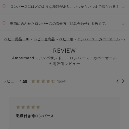
ロンパースにはどのような種類があり、いつからいつまで着られる？
季節に合わせたロンパースの着せ方（組み合わせ）を教えて。
ベビー用品TOP
ベビー全商品
ベビー服
ロンパース・カバーオール
A
＞
＞
＞
＞
REVIEW
Ampersand（アンパサンド） ロンパース・カバーオール
の高評価レビュー
レビュー
4.59
158件
羽織付き袴ロンパース