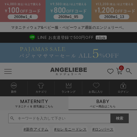
2026/NewArrival
送料495円(一部地域を除く) 7,700円以上で送料無料
マタニティウェア&ベビー服・ベビーウェア通販のエンジェリーベ。
LINE お友達登録で500円OFF
click
0
新作
カテゴリ
ランキング
お気に入り
ログイン
MATERNITY
BABY
戻る
戻る
戻る
戻る
戻る
戻る
戻る
戻る
戻る
戻る
戻る
戻る
戻る
戻る
戻る
戻る
戻る
戻る
戻る
戻る
戻る
戻る
戻る
戻る
戻る
戻る
戻る
戻る
戻る
戻る
戻る
カートに入れる
マタニティ & 授乳服はこちら
ベビー用品はこちら
新生児服全て
ベビー服全て
シーズンアイテム全て
ベビー・新生児 寝具全て
ベビー 雑貨全て
お出かけグッズ全て
ベビー｜季節の特集全て
アウトレット全て
特集全て
再入荷全て
送料無料アイテム全て
ブラキャミ おまとめ
【37周年祭セール】
気温差別オススメアイ
マタニティウェア お
こだわりの履き心地！
出産準備応援割全て
春のマタニティワンピ
Gift Selection 
冬の冷え対策インナー
入院準備の持ち物チェ
冬のあったか特集全て
閉じる
出産準備
ロンパース・カバーオール
甚平・浴衣
ベビーベッド・布団 （ベビー・新生児）
ベビーカー
猛暑からベビーを守るひんやりグッズ
【アウトレット】ワンピース
抗菌防臭加工
再入荷｜インナー
ベビーチェア（ハイローチェア）・ベビーラック
ワンピース
【37周年祭セール】2
【15℃】3月下旬～
動きやすく着回しでき
強撚スムース(コスパ
【おまとめ割】パジャ
カジュアル
ジャケット派
マタニティパジャマ
【オフィスカジュアル
レギンスタイプ
【フォーマル】ワンピ
【ベビー】長袖
ハンカチ
快適ウェア10%OFF
セットアップ・ レイ
〜3,000円（税込）
薄くてあったか
入院してすぐ使うグッ
【冬のあったか特集】
#新作アイテム
#セレモニードレス
#ロンパース