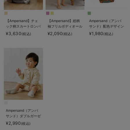
【Ampersand】チェ
【Ampersand】総柄
Ampersand（アンパ
ック柄スカートロンパ
袖フリルボディオール
サンド）配色デザイン
ース
ボディスーツ
¥3,630
¥2,090
¥1,980
(税込)
(税込)
(税込)
Ampersand（アンパ
サンド）ダブルガーゼ
セーラーロンパース
¥2,990
(税込)