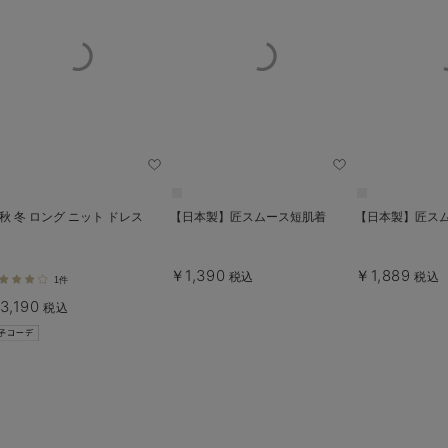
 秋 冬 ロング ニット ドレス
【日本製】匠スムース短肌着
【日本製】匠ス
￥1,390
￥1,889
税込
税込
1件
3,190
税込