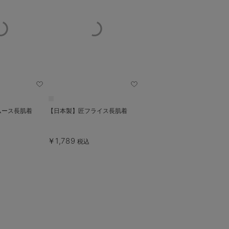
ムース長肌着
【日本製】匠フライス長肌着
￥1,789
税込