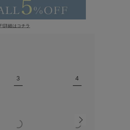
F!詳細はコチラ
3
4