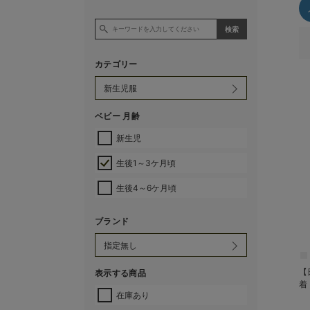
カテゴリー
ベビー 月齢
新生児
生後1～3ケ月頃
生後4～6ケ月頃
ブランド
【
表示する商品
着
在庫あり