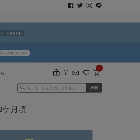
0
ちら
3ケ月頃