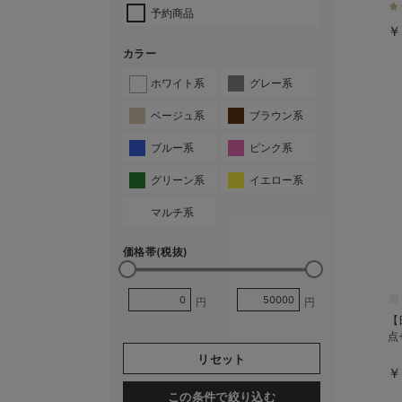
予約商品
￥
カラー
ホワイト系
グレー系
ベージュ系
ブラウン系
ブルー系
ピンク系
グリーン系
イエロー系
マルチ系
価格帯(税抜)
円
円
【
点
リセット
￥
この条件で絞り込む