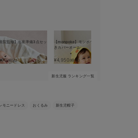
産院監修】出産準備3点セッ
【monpoke】モンポケフード付
出産準備チ
きカバーオール
990
¥4,950
¥4,490
(税込)
(税込)
(税
新生児服 ランキング一覧
レモニードレス
おくるみ
新生児帽子