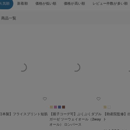
人気順
新着順
価格が低い順
価格が高い順
レビュー件数が多い順
商品一覧
日本製】フライスプリント短肌
【親子コーデ可】ぷくぷくダブル
【助産院監修】
ガーゼ ツーウェイオール（2way
ト
オール） ロンパース