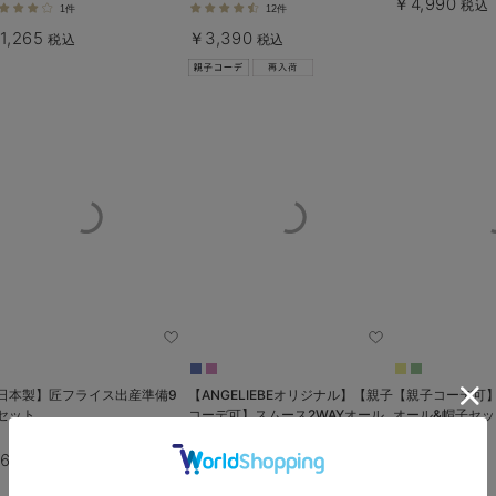
￥4,990
税込
1件
12件
1,265
￥3,390
税込
税込
日本製】匠フライス出産準備9
【ANGELIEBEオリジナル】【親子
【親子コーデ可】
セット
コーデ可】スムース2WAYオール
オール&帽子セッ
6,990
税込
1件
2件
￥2,990
￥3,390
税込
税込