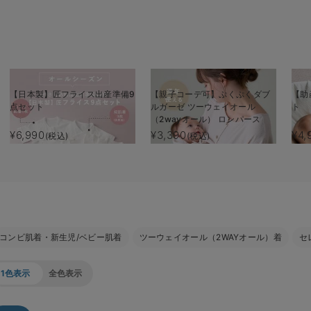
【日本製】匠フライス出産準備9
【親子コーデ可】ぷくぷくダブ
【助
点セット
ルガーゼ ツーウェイオール
ト
（2wayオール） ロンパース
¥6,990
¥3,390
¥4,
(税込)
(税込)
コンビ肌着・新生児/ベビー肌着
ツーウェイオール（2WAYオール）着
セ
1色表示
全色表示