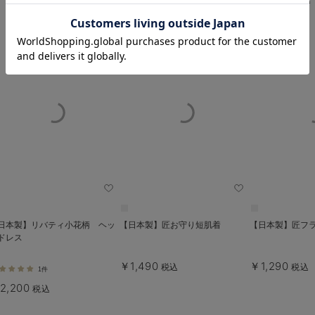
お気に入り商品を確認する
日本製】リバティ小花柄 ヘッ
【日本製】匠お守り短肌着
【日本製】匠フ
ドレス
￥1,490
￥1,290
税込
税込
1件
2,200
税込