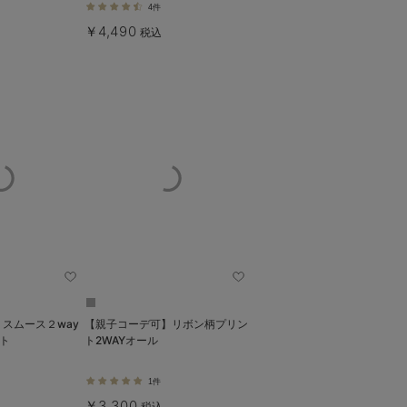
4件
￥4,490
税込
スムース２way
【親子コーデ可】リボン柄プリン
ト
ト2WAYオール
1件
￥3,300
税込