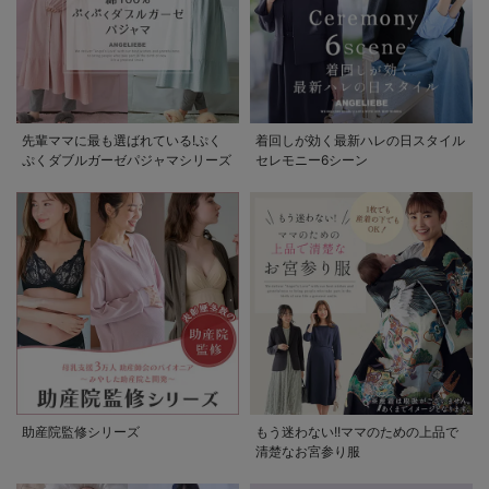
先輩ママに最も選ばれている!ぷく
着回しが効く最新ハレの日スタイル
ぷくダブルガーゼパジャマシリーズ
セレモニー6シーン
助産院監修シリーズ
もう迷わない!!ママのための上品で
清楚なお宮参り服