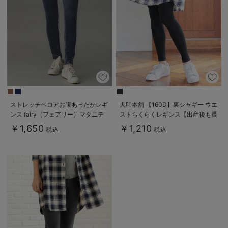
ストレッチベロアお腹あったかレギ
犬印本舗 【160D】裏シャギー ウエ
ンス fairy（フェアリー）マタニテ
ストらくらくレギンス【出産後も長
ィ・産後 【出産後も長く使える】
く使える】
￥1,650
￥1,210
税込
税込