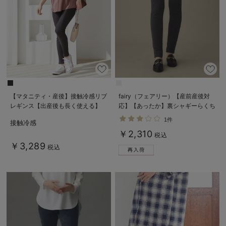
【マタニティ・産後】接触冷感リブ
fairy（フェアリー）【産前産後対
レギンス【出産後も長く使える】
応】【あったか】裏シャギーらくち
んレギンスパンツ【出産後も長く使
1件
接触冷感
える】
￥2,310
税込
￥3,289
税込