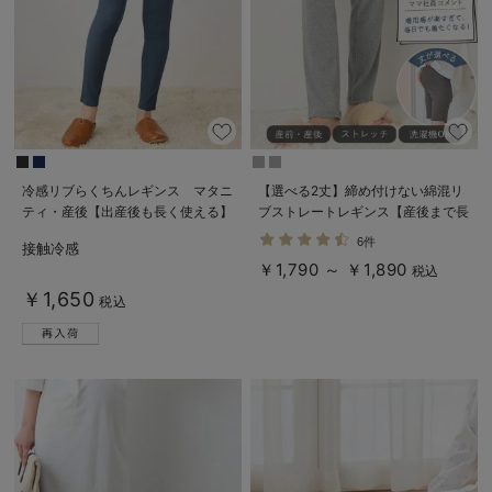
冷感リブらくちんレギンス マタニ
【選べる2丈】締め付けない綿混リ
ティ・産後【出産後も長く使える】
ブストレートレギンス【産後まで長
fairy（フェアリー）
く使える】
6件
接触冷感
￥1,790 ～ ￥1,890
税込
￥1,650
税込