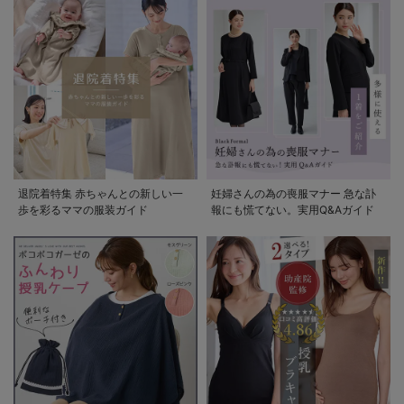
退院着特集 赤ちゃんとの新しい一
妊婦さんの為の喪服マナー 急な訃
歩を彩るママの服装ガイド
報にも慌てない。実用Q&Aガイド