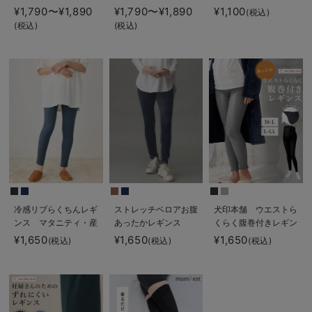
め付けない綿混リブス
ートレギンス【産後ま
ス
¥1,790〜¥1,890
¥1,790〜¥1,890
¥1,100
(税込)
トレートレギンス【産
で長く使える】
(税込)
(税込)
後まで長く使える】
冷感リブらくちんレギ
ストレッチベロアお腹
犬印本舗 ウエストら
ンス マタニティ・産
あったかレギンス
くらく腹巻付きレギン
後【出産後も長く使え
fairy（フェアリー）
ス【出産後も長く使え
¥1,650
¥1,650
¥1,650
(税込)
(税込)
(税込)
る】fairy（フェアリ
マタニティ・産後
る】
ー）
【出産後も長く使え
る】