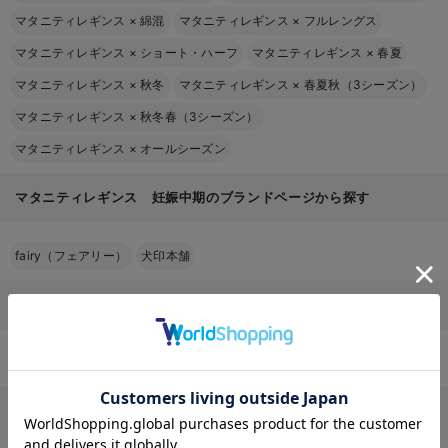
マタニティレギンス
×
綿混
マタニティレギンス
×
フルレングス
マタニティレギンス
×
ショート・ハーフ
マタニティレギンス
×
春夏
マタニティレギンス
×
秋冬
マタニティレギンス
×
春夏秋（3シーズン）
マタニティレギンス
×
秋冬春（3シーズン）
マタニティレギンス
×
オールシーズン
マタニティレギンス 妊娠中期のブランドページから探す
fairy（フェアリー）
犬印本舗
その他
マタニティのTOPページはこちら
お気に入り商品を確認する
Q&A
お客様からのよくあるご質問