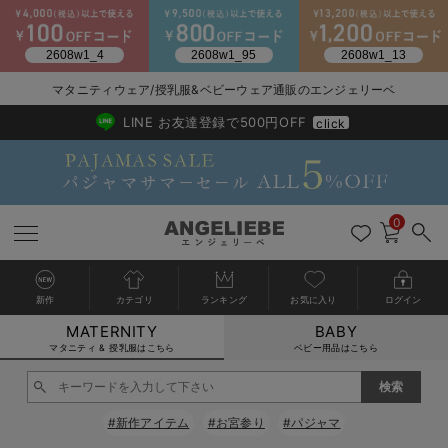
マタニティウェア/授乳服&ベビーウェア通販のエンジェリーベ
2026/NewArrival
送料495円(一部地域を除く) 7,700円以上で送料無料
LINE お友達登録で500円OFF
click
0
新作
カテゴリ
ランキング
お気に入り
ログイン
MATERNITY
BABY
戻る
戻る
戻る
戻る
戻る
戻る
戻る
戻る
戻る
戻る
戻る
戻る
戻る
戻る
戻る
戻る
戻る
戻る
戻る
戻る
戻る
戻る
戻る
戻る
戻る
戻る
戻る
戻る
戻る
戻る
戻る
カートに入れる
マタニティ & 授乳服はこちら
ベビー用品はこちら
マタニティウェア全て
マタニティ 下着・インナー全て
授乳服全て
マタニティ フォーマル全て
授乳用品全て
マタニティレッグウェア全て
マタニティ ボディケア全て
アウトレット全て
特集全て
再入荷全て
送料無料アイテム全て
ブラキャミ おまとめ
【37周年祭セール】
気温差別オススメアイ
マタニティウェア お
こだわりの履き心地！
出産準備応援割全て
春のマタニティワンピ
Gift Selection 
冬の冷え対策インナー
入院準備の持ち物チェ
冬のあったか特集全て
閉じる
マタニティ ワンピース
授乳ワンピース
マタニティ スーツ
妊婦用 抱き枕・授乳クッション
マタニティストッキング・タイツ
妊娠線クリーム
【アウトレット】ワンピース
抗菌防臭加工
再入荷｜インナー
授乳ブラ・マタニティブラ（マタニティインナー・産後用品）
ワンピース
【37周年祭セール】2
【15℃】3月下旬～
動きやすく着回しでき
強撚スムース(コスパ
【おまとめ割】パジャ
カジュアル
ジャケット派
マタニティパジャマ
【オフィスカジュアル
レギンスタイプ
【フォーマル】ワンピ
【ベビー】長袖
ハンカチ
快適ウェア10%OFF
セットアップ・ レイ
〜3,000円（税込）
薄くてあったか
入院してすぐ使うグッ
【冬のあったか特集】
#新作アイテム
#お宮参り
#パジャマ