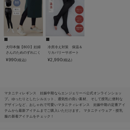
犬印本舗【80D】妊婦
冷房冷え対策 保温＆
さんのためのずれにく
リカバリーサポート
いレギンス
momRest おやすみ
¥990
¥2,990
(税込)
(税込)
着圧ソックス
efe×ANGELIEBEコラ
ボ 光電子 日本製
マタニティレギンス 妊娠中期ならエンジェリーベ公式オンラインショッ
プ。ゆったりとしたシルエット、通気性の良い素材、 そして授乳に便利な
デザインなど、おしゃれで可愛いマタニティレギンス 妊娠中期の定番アイ
テムから最新アイテムまでご購入いただけます。 マタニティウェア・授乳
服の新着アイテムをチェック！