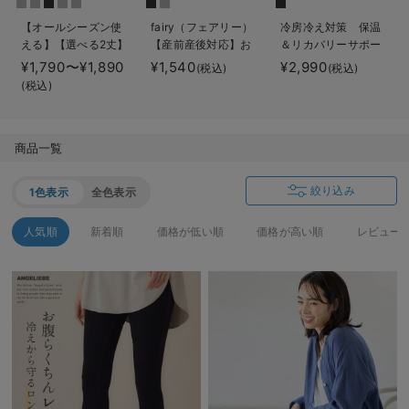
erbaviva（エルバビーバ）
【オールシーズン使
fairy（フェアリー）
冷房冷え対策 保温
える】【選べる2丈】
【産前産後対応】お
＆リカバリーサポー
安心の日本製。先輩ママが買ってよかった！本当に必要な出産準備品
締め付けない綿混リ
腹らくちんレギンス
ト momRest おや
¥1,790〜¥1,890
¥1,540
¥2,990
(税込)
(税込)
ブストレートレギン
【出産後も長く使え
すみ着圧ソックス
(税込)
ハレの日に着るANGELIEBEのセレモニー
ス【産後まで長く使
る】
efe×ANGELIEBEコ
える】
ラボ 光電子 日本
買って正解！高評価レビューアイテム
製
商品一覧
冬に可愛いニットがお得！
絞り込み
1色表示
全色表示
親子コーデ｜ママとベビーにおすすめ！
人気順
新着順
価格が低い順
価格が高い順
レビュー
便利な育児家電
Gift Selection 出産祝い
ロンパースはいつからいつまで使う？選ぶポイントも解説！
保育園・入園準備特集
ファルスカ