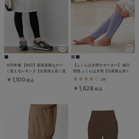
犬印本舗 【80D】産前産後ながー
【ふくらはぎ用サポーター】 毎日
く使えるレギンス【出産後も長く使
習慣 ふくらはぎ用【出産後も長く
える】
使える】
￥1,100
1件
税込
￥1,628
税込