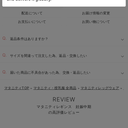
返品交換について
キャンセルについて
配送について
お届け情報の変更
お支払いについて
お買い物について
返品条件はありますか？
サイズを間違って注文した為、返品・交換したい
届いた商品に不具合があった為、交換・返品したい
マタニティTOP
マタニティ・授乳服 全商品
マタニティレッグウェア
マ
＞
＞
＞
REVIEW
マタニティレギンス 妊娠中期
の高評価レビュー