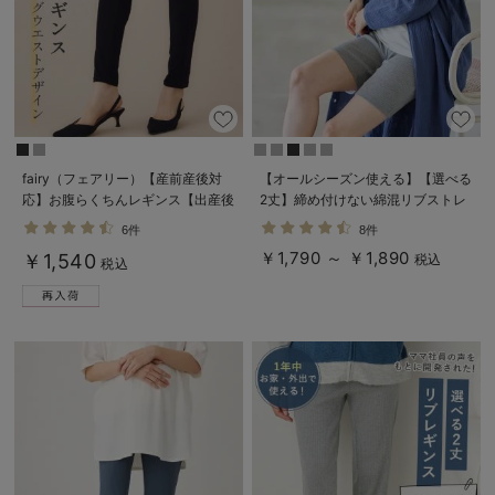
デロンギ
入院準備の持ち物チェック
fairy（フェアリー）【産前産後対
【オールシーズン使える】【選べる
応】お腹らくちんレギンス【出産後
2丈】締め付けない綿混リブストレ
も長く使える】
ートレギンス【産後まで長く使え
6件
8件
る】
￥1,790 ～ ￥1,890
￥1,540
税込
税込