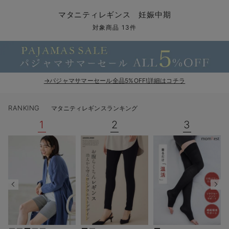
マタニティ パンツ
マタニティ ショーツ
授乳トップス
マタニティ オフィス 通勤服
授乳 ケープ
マタニティレギンス
【アウトレット】トップス・授乳トップス
透け防止
再入荷｜アウター
トップス
【37周年祭セール】4
【〜10℃】3月中旬
涼しくて可愛い「ワン
デニム
きれいめトップス派
マタニティインナー
【オフィスカジュアル
パンツタイプ
【フォーマル】ボトム
【ベビー】半袖
2WAYオール
Aライン ・フレアワ
〜5,000円（税込）
綿混素材
赤ちゃんへ使うもの
【冬のあったか特集】
マタニティレギンス 妊娠中期
マタニティ スカート
妊婦帯・腹帯・産前ガードル
マタニティ ドレス（結婚式・お呼ばれ）
【アウトレット】ボトムス
見えてもカワイイ
パンツ
レギンス
きれいめスカート派
ベビー
【フォーマル】トップ
【ベビー】グッズ
コンビ肌着
Iライン ・タイトシ
〜10,000円（税込）
腹巻・ひざ上パンツ
産後に使うグッズ
【冬のあったか特集】
対象商品 13件
マタニティ トップス
マタニティ 授乳 キャミソール
マタニティ フォーマル パンツ・ボトムス
【アウトレット】パジャマ
コットン素材
スカート
オフィス
きれいめ美脚パンツ派
短肌着
快適ウェア10%OFF
ジャンパースカート/
10,001円（税込）〜
保温&リカバリー
【冬のあったか特集】
マタニティ アウター（コート）・ママコート
産褥ショーツ
【アウトレット】インナー
冷房対策
パジャマ
ツィード派
セット
ワーク・オフィス
女の子におススメのギ
レギンス・タイツ
→パジャマサマーセール全品5%OFF!詳細はコチラ
骨盤・マタニティベルト （妊娠中・産後）
【アウトレット】ベビー
接触冷感素材
インナー
MAX55%OFF ブラッ
王道シンプル派
カジュアル
男の子におススメのギ
カップ付きインナー
RANKING
マタニティレギンスランキング
産後 ガードル インナー
Tシャツブラ
雑貨
セットアップ派
フォーマル / オケー
定番ギフト
あったか度◎
1
2
3
マタニティ 腹巻き
ブラトップ
ベビー
あったかアイテム｜ベ
もらって嬉しいギフト
裏起毛素材
親子セット
かわいくておもしろい
快適機能ウェア特集 トップス
何枚あっても嬉しいア
快適機能ウェア特集 ボトムス
長く使えるアイテム
快適機能ウェア特集 パジャマ
お部屋映えアイテム