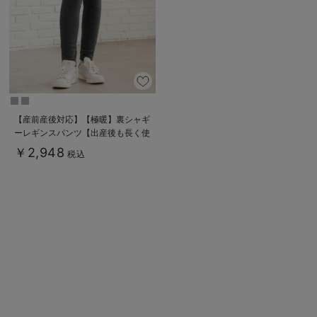
【産前産後対応】【極暖】裏シャギ
ーレギンスパンツ【出産後も長く使
える】
￥2,948
税込