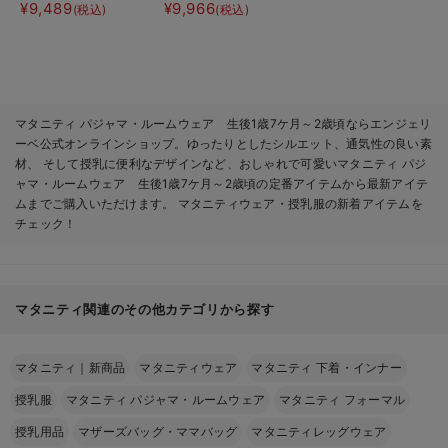
Ｖネックワンピ＆産前
裾ティアード3WAYワ
¥9,489
¥9,966
(税込)
(税込)
産後使えるレギンスパ
ンピース＆産前産後使
ジャマ&2wayオー
えるレギンスパジャマ
ル 出産準備 ギフ
&2wayオール 出産
ト マタニティ・産後
準備 ギフト マタニ
ティ・産後
マタニティ パジャマ・ルームウェア 生後1歳7ケ月～2歳頃ならエンジェリ
ーベ公式オンラインショップ。ゆったりとしたシルエット、通気性の良い素
材、 そして授乳に便利なデザインなど、おしゃれで可愛いマタニティ パジ
ャマ・ルームウェア 生後1歳7ケ月～2歳頃の定番アイテムから最新アイテ
ムまでご購入いただけます。 マタニティウェア・授乳服の新着アイテムを
チェック！
マタニティ関連のその他カテゴリから探す
マタニティ｜新商品
マタニティウェア
マタニティ 下着・インナー
授乳服
マタニティ パジャマ・ルームウェア
マタニティ フォーマル
授乳用品
マザーズバッグ・ママバッグ
マタニティレッグウェア