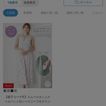
絞り込み
1色表示
全色表示
人気順
新着順
価格が低い順
価格が高い順
レビュー
5%OFF
【親子コーデ可】スムースカシュク
ールパット付ノースリーブネグリジ
ェ マタニティ・産後授乳服【出産