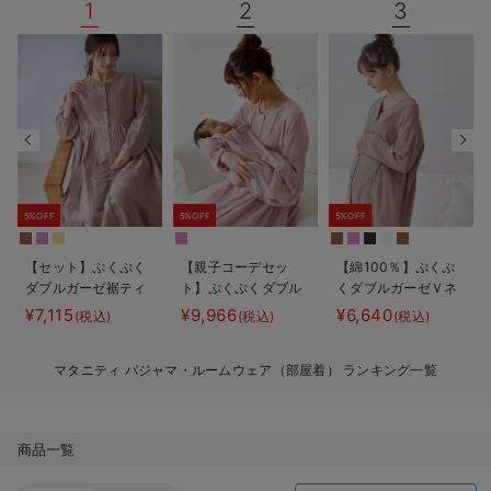
1
2
3
デロンギ
入院準備の持ち物チェック
5%OFF
5%OFF
5%OFF
【セット】ぷくぷく
【親子コーデセッ
【綿100％】ぷくぷ
ダブルガーゼ裾ティ
ト】ぷくぷくダブル
くダブルガーゼＶネ
アード3WAYワンピ
ガーゼ裾ティアード
ックワンピ＆産前産
¥7,115
¥9,966
¥6,640
(税込)
(税込)
(税込)
ース＆産後も使える
3WAYワンピース＆
後使えるレギンスパ
レギンスパジャマ
産前産後使えるレギ
ジャマ マタニテ
マタニティ パジャマ・ルームウェア（部屋着） ランキング一覧
マタニティ・授乳パ
ンスパジャマ&2way
ィ・授乳パジャマ
ジャマ
オール 出産準備
【親子コーデ可】
ギフト マタニテ
ィ・産後
商品一覧