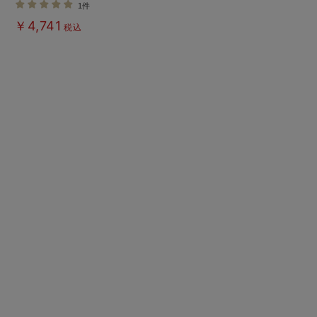
1件
後も長く使える】
￥4,741
税込