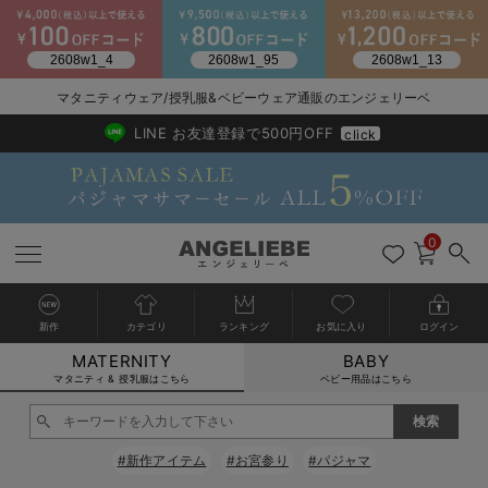
2026/NewArrival
送料495円(一部地域を除く) 7,700円以上で送料無料
マタニティウェア/授乳服&ベビーウェア通販のエンジェリーベ
LINE お友達登録で500円OFF
click
0
新作
カテゴリ
ランキング
お気に入り
ログイン
MATERNITY
BABY
戻る
戻る
戻る
戻る
戻る
戻る
戻る
戻る
戻る
戻る
戻る
戻る
戻る
戻る
戻る
戻る
戻る
戻る
戻る
戻る
戻る
戻る
戻る
戻る
戻る
戻る
戻る
戻る
戻る
戻る
戻る
カートに入れる
マタニティ & 授乳服はこちら
ベビー用品はこちら
マタニティウェア全て
マタニティ 下着・インナー全て
授乳服全て
マタニティ フォーマル全て
授乳用品全て
マタニティレッグウェア全て
マタニティ ボディケア全て
アウトレット全て
特集全て
再入荷全て
送料無料アイテム全て
ブラキャミ おまとめ
【37周年祭セール】
気温差別オススメアイ
マタニティウェア お
こだわりの履き心地！
出産準備応援割全て
春のマタニティワンピ
Gift Selection 
冬の冷え対策インナー
入院準備の持ち物チェ
冬のあったか特集全て
閉じる
マタニティ ワンピース
授乳ワンピース
マタニティ スーツ
妊婦用 抱き枕・授乳クッション
マタニティストッキング・タイツ
妊娠線クリーム
【アウトレット】ワンピース
抗菌防臭加工
再入荷｜インナー
授乳ブラ・マタニティブラ（マタニティインナー・産後用品）
ワンピース
【37周年祭セール】2
【15℃】3月下旬～
動きやすく着回しでき
強撚スムース(コスパ
【おまとめ割】パジャ
カジュアル
ジャケット派
マタニティパジャマ
【オフィスカジュアル
レギンスタイプ
【フォーマル】ワンピ
【ベビー】長袖
ハンカチ
快適ウェア10%OFF
セットアップ・ レイ
〜3,000円（税込）
薄くてあったか
入院してすぐ使うグッ
【冬のあったか特集】
#新作アイテム
#お宮参り
#パジャマ