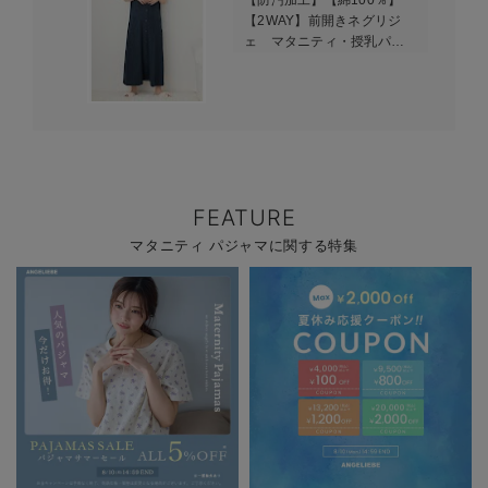
【防汚加工】【綿100％】
【2WAY】前開きネグリジ
ェ マタニティ・授乳パジ
ャマ【産後も長く着れる】
FEATURE
マタニティ パジャマに関する特集