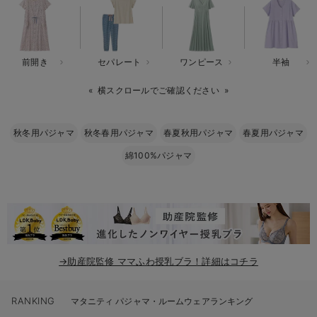
erbaviva（エルバビーバ）
安心の日本製。先輩ママが買ってよかった！本当に必要な出産準備品
前開き
セパレート
ワンピース
半袖
ハレの日に着るANGELIEBEのセレモニー
横スクロールでご確認ください
買って正解！高評価レビューアイテム
冬に可愛いニットがお得！
秋冬用パジャマ
秋冬春用パジャマ
春夏秋用パジャマ
春夏用パジャマ
綿100%パジャマ
親子コーデ｜ママとベビーにおすすめ！
便利な育児家電
Gift Selection 出産祝い
ロンパースはいつからいつまで使う？選ぶポイントも解説！
→助産院監修 ママふわ授乳ブラ！詳細はコチラ
保育園・入園準備特集
RANKING
ファルスカ
マタニティ パジャマ・ルームウェアランキング