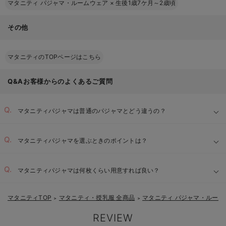
マタニティ パジャマ・ルームウェア
×
生後1歳7ケ月～2歳頃
その他
マタニティのTOPページはこちら
Q&Aお客様からのよくあるご質問
マタニティパジャマは普通のパジャマとどう違うの？
マタニティパジャマを選ぶときのポイントは？
ゆったりとしたサイズと丈：
マタニティパジャマは何枚くらい用意すれば良い？
【1】
肌に優しい素材：
マタニティTOP
マタニティ・授乳服 全商品
マタニティ パジャマ・ルーム
＞
＞
【2】
便利な授乳口：
REVIEW