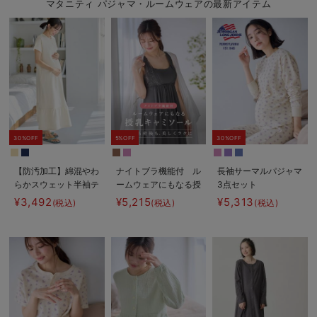
マタニティ パジャマ・ルームウェアの最新アイテム
30%OFF
5%OFF
30%OFF
【防汚加工】綿混やわ
ナイトブラ機能付 ル
長袖サーマルパジャマ
らかスウェット半袖テ
ームウェアにもなる授
3点セット
ィアードネグリジェ
乳キャミソール
JEMORGAN（ジェー
¥3,492
¥5,215
¥5,313
(税込)
(税込)
(税込)
マタニティ・産後【出
イーモーガン） ギフ
産後も長く使える】
ト マタニティ・産後
【出産後も長く使え
る】