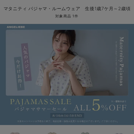
マタニティ パンツ
マタニティ ショーツ
授乳トップス
マタニティ オフィス 通勤服
授乳 ケープ
マタニティレギンス
【アウトレット】トップス・授乳トップス
透け防止
再入荷｜アウター
トップス
【37周年祭セール】4
【〜10℃】3月中旬
涼しくて可愛い「ワン
デニム
きれいめトップス派
マタニティインナー
【オフィスカジュアル
パンツタイプ
【フォーマル】ボトム
【ベビー】半袖
2WAYオール
Aライン ・フレアワ
〜5,000円（税込）
綿混素材
赤ちゃんへ使うもの
【冬のあったか特集】
マタニティ パジャマ・ルームウェア 生後1歳7ケ月～2歳頃
マタニティ スカート
妊婦帯・腹帯・産前ガードル
マタニティ ドレス（結婚式・お呼ばれ）
【アウトレット】ボトムス
見えてもカワイイ
パンツ
レギンス
きれいめスカート派
ベビー
【フォーマル】トップ
【ベビー】グッズ
コンビ肌着
Iライン ・タイトシ
〜10,000円（税込）
腹巻・ひざ上パンツ
産後に使うグッズ
【冬のあったか特集】
対象商品 1件
マタニティ トップス
マタニティ 授乳 キャミソール
マタニティ フォーマル パンツ・ボトムス
【アウトレット】パジャマ
コットン素材
スカート
オフィス
きれいめ美脚パンツ派
短肌着
快適ウェア10%OFF
ジャンパースカート/
10,001円（税込）〜
保温&リカバリー
【冬のあったか特集】
マタニティ アウター（コート）・ママコート
産褥ショーツ
【アウトレット】インナー
冷房対策
パジャマ
ツィード派
セット
ワーク・オフィス
女の子におススメのギ
レギンス・タイツ
骨盤・マタニティベルト （妊娠中・産後）
【アウトレット】ベビー
接触冷感素材
インナー
MAX55%OFF ブラッ
王道シンプル派
カジュアル
男の子におススメのギ
カップ付きインナー
産後 ガードル インナー
Tシャツブラ
雑貨
セットアップ派
フォーマル / オケー
定番ギフト
あったか度◎
マタニティ 腹巻き
ブラトップ
ベビー
あったかアイテム｜ベ
もらって嬉しいギフト
裏起毛素材
親子セット
かわいくておもしろい
快適機能ウェア特集 トップス
何枚あっても嬉しいア
快適機能ウェア特集 ボトムス
長く使えるアイテム
快適機能ウェア特集 パジャマ
お部屋映えアイテム