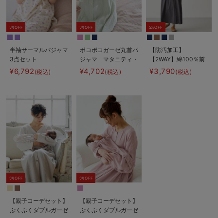
5%OFF
5%OFF
5%OFF
半袖サーマルパジャマ
ポコポコガーゼ丸首パ
【防汚加工】
3点セット
ジャマ マタニティ・
【2WAY】綿100％前
JEMORGAN（ジェー
授乳パジャマ【産後も
開き長袖ネグリジェ
¥6,792
¥4,702
¥3,790
(税込)
(税込)
(税込)
イーモーガン） ギフ
長く着れる】
マタニティ・授乳パジ
ト マタニティ・産後
INUJIRUSHI（イヌジ
ャマ【産後も長く着れ
【出産後も長く使え
ルシ）
る】
る】
5%OFF
5%OFF
【親子コーデセット】
【親子コーデセット】
ぷくぷくダブルガーゼ
ぷくぷくダブルガーゼ