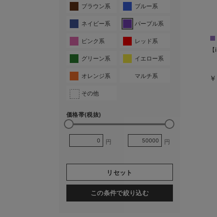
ブラウン系
ブルー系
ネイビー系
パープル系
ピンク系
レッド系
【i
グリーン系
イエロー系
オレンジ系
マルチ系
￥
その他
価格帯(税抜)
円
円
リセット
この条件で絞り込む