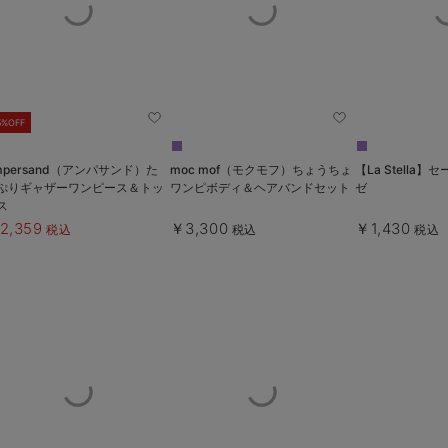
5%OFF
mpersand（アンパサンド）た
moc mof（モクモフ）ちょうちょ
【La Stella
ぷりギャザーワンピース＆トッ
ワンピボディ＆ヘアバンドセット
ゼ
ス
2,359
￥3,300
￥1,430
税込
税込
税込