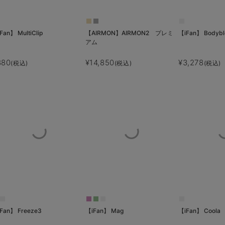
Fan】 MultiClip
【AIRMON】AIRMON2 プレミ
【iFan】 Bodyb
アム
880
¥14,850
¥3,278
(税込)
(税込)
(税込)
Fan】 Freeze3
【iFan】 Mag
【iFan】 Coola