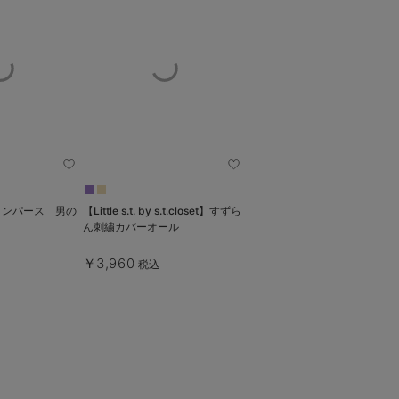
袴ロンパース 男の
【Little s.t. by s.t.closet】すずら
ん刺繍カバーオール
￥3,960
税込