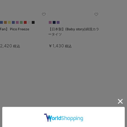
Fan】 Pico Freeze
【日本製】(Baby story)綿混カラ
ータイツ
2,420
￥1,430
税込
税込