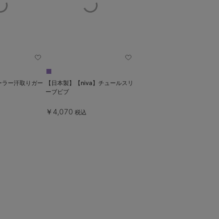
】セーラー汗取りガー
【日本製】【niva】チュールスリ
ーブビブ
￥4,070
税込