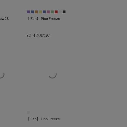
low2S
【iFan】 Pico Freeze
¥2,420
(税込)
【iFan】 Fino Freeze