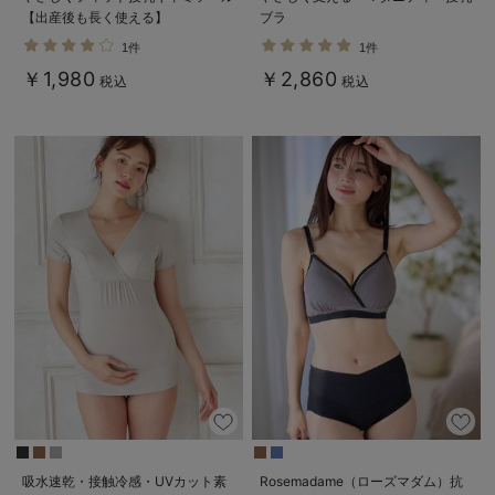
【出産後も長く使える】
ブラ
1件
1件
￥1,980
￥2,860
税込
税込
吸水速乾・接触冷感・UVカット素
Rosemadame（ローズマダム）抗