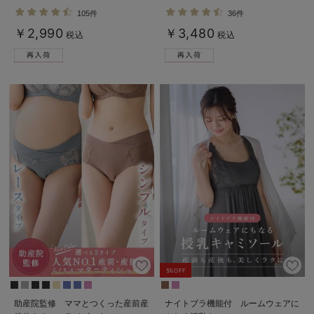
ミ ノンワイヤー ｜ マタニティ・授
ィットグミ入り【出産後も長く使え
105件
36件
乳ブラ
る】
￥2,990
￥3,480
税込
税込
5%OFF
助産院監修 ママとつくった産前産
ナイトブラ機能付 ルームウェアに