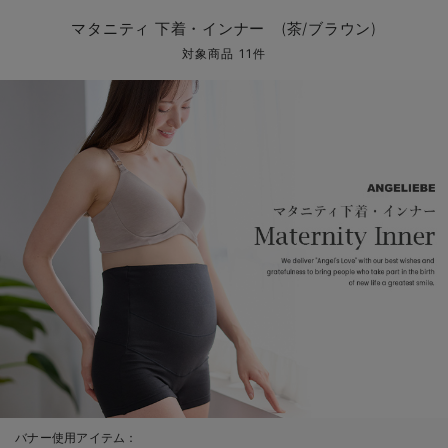
マタニティ パンツ
マタニティ ショーツ
授乳トップス
マタニティ オフィス 通勤服
授乳 ケープ
マタニティレギンス
【アウトレット】トップス・授乳トップス
透け防止
再入荷｜アウター
トップス
【37周年祭セール】4
【〜10℃】3月中旬
涼しくて可愛い「ワン
デニム
きれいめトップス派
マタニティインナー
【オフィスカジュアル
パンツタイプ
【フォーマル】ボトム
【ベビー】半袖
2WAYオール
Aライン ・フレアワ
〜5,000円（税込）
綿混素材
赤ちゃんへ使うもの
【冬のあったか特集】
マタニティ 下着・インナー (茶/ブラウン)
マタニティ スカート
妊婦帯・腹帯・産前ガードル
マタニティ ドレス（結婚式・お呼ばれ）
【アウトレット】ボトムス
見えてもカワイイ
パンツ
レギンス
きれいめスカート派
ベビー
【フォーマル】トップ
【ベビー】グッズ
コンビ肌着
Iライン ・タイトシ
〜10,000円（税込）
腹巻・ひざ上パンツ
産後に使うグッズ
【冬のあったか特集】
対象商品 11件
マタニティ トップス
マタニティ 授乳 キャミソール
マタニティ フォーマル パンツ・ボトムス
【アウトレット】パジャマ
コットン素材
スカート
オフィス
きれいめ美脚パンツ派
短肌着
快適ウェア10%OFF
ジャンパースカート/
10,001円（税込）〜
保温&リカバリー
【冬のあったか特集】
マタニティ アウター（コート）・ママコート
産褥ショーツ
【アウトレット】インナー
冷房対策
パジャマ
ツィード派
セット
ワーク・オフィス
女の子におススメのギ
レギンス・タイツ
骨盤・マタニティベルト （妊娠中・産後）
【アウトレット】ベビー
接触冷感素材
インナー
MAX55%OFF ブラッ
王道シンプル派
カジュアル
男の子におススメのギ
カップ付きインナー
産後 ガードル インナー
Tシャツブラ
雑貨
セットアップ派
フォーマル / オケー
定番ギフト
あったか度◎
マタニティ 腹巻き
ブラトップ
ベビー
あったかアイテム｜ベ
もらって嬉しいギフト
裏起毛素材
親子セット
かわいくておもしろい
快適機能ウェア特集 トップス
何枚あっても嬉しいア
快適機能ウェア特集 ボトムス
長く使えるアイテム
快適機能ウェア特集 パジャマ
お部屋映えアイテム
バナー使用アイテム：