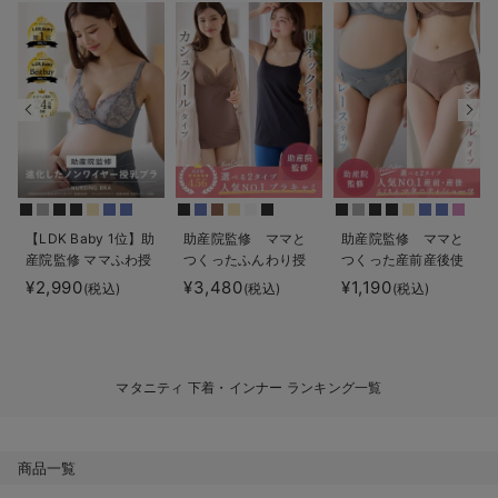
デロンギ
入院準備の持ち物チェック
【LDK Baby 1位】助
助産院監修 ママと
助産院監修 ママと
産院監修 ママふわ授
つくったふんわり授
つくった産前産後使
乳ブラ 垂れ防止 フィ
乳ブラキャミ 【垂れ
えるローライズマタ
¥2,990
¥3,480
¥1,190
(税込)
(税込)
(税込)
ットグミ ノンワイヤ
防止】フィットグミ
ニティショーツ
ー ｜ マタニティ・授
入り【出産後も長く
乳ブラ
使える】
マタニティ 下着・インナー ランキング一覧
商品一覧