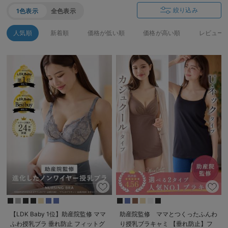
絞り込み
1色表示
全色表示
人気順
新着順
価格が低い順
価格が高い順
レビュー
【LDK Baby 1位】助産院監修 ママ
助産院監修 ママとつくったふんわ
ふわ授乳ブラ 垂れ防止 フィットグ
り授乳ブラキャミ 【垂れ防止】フ