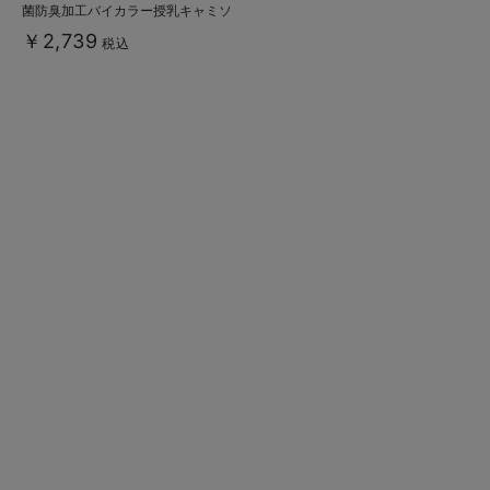
菌防臭加工バイカラー授乳キャミソ
ール
￥2,739
税込