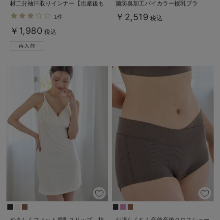
材二分袖汗取りインナー【出産後も
菌防臭加工バイカラー授乳ブラ
長く使える】
￥2,519
1件
税込
￥1,980
税込
やさしくフィット授乳スリップ 抗
お腹らくちん産前産後クロスショー