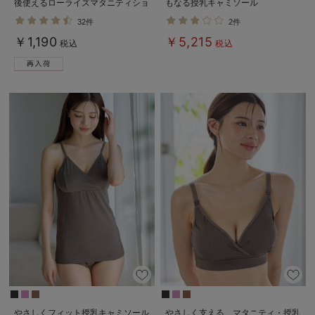
後使えるローライズマタニティショ
もなる授乳キャミソール
ーツ
32件
2件
￥1,190
￥5,215
税込
税込
やさしくフィット授乳キャミソール
やさしく支える マタニティ・授乳