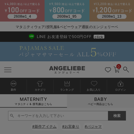
マタニティウェア/授乳服&ベビーウェア通販のエンジェリーベ
2026/NewArrival
送料495円(一部地域を除く) 7,700円以上で送料無料
LINE お友達登録で500円OFF
click
0
新作
カテゴリ
ランキング
お気に入り
ログイン
MATERNITY
BABY
戻る
戻る
戻る
戻る
戻る
戻る
戻る
戻る
戻る
戻る
戻る
戻る
戻る
戻る
戻る
戻る
戻る
戻る
戻る
戻る
戻る
戻る
戻る
戻る
戻る
戻る
戻る
戻る
戻る
戻る
戻る
カートに入れる
マタニティ & 授乳服はこちら
ベビー用品はこちら
マタニティウェア全て
マタニティ 下着・インナー全て
授乳服全て
マタニティ フォーマル全て
授乳用品全て
マタニティレッグウェア全て
マタニティ ボディケア全て
アウトレット全て
特集全て
再入荷全て
送料無料アイテム全て
ブラキャミ おまとめ
【37周年祭セール】
気温差別オススメアイ
マタニティウェア お
こだわりの履き心地！
出産準備応援割全て
春のマタニティワンピ
Gift Selection 
冬の冷え対策インナー
入院準備の持ち物チェ
冬のあったか特集全て
閉じる
マタニティ ワンピース
授乳ワンピース
マタニティ スーツ
妊婦用 抱き枕・授乳クッション
マタニティストッキング・タイツ
妊娠線クリーム
【アウトレット】ワンピース
抗菌防臭加工
再入荷｜インナー
授乳ブラ・マタニティブラ（マタニティインナー・産後用品）
ワンピース
【37周年祭セール】2
【15℃】3月下旬～
動きやすく着回しでき
強撚スムース(コスパ
【おまとめ割】パジャ
カジュアル
ジャケット派
マタニティパジャマ
【オフィスカジュアル
レギンスタイプ
【フォーマル】ワンピ
【ベビー】長袖
ハンカチ
快適ウェア10%OFF
セットアップ・ レイ
〜3,000円（税込）
薄くてあったか
入院してすぐ使うグッ
【冬のあったか特集】
#新作アイテム
#お宮参り
#パジャマ