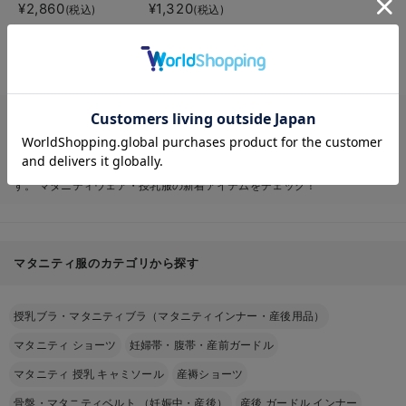
後も長く使える】
¥2,860
¥1,320
(税込)
(税込)
お気に入り商品を確認する
マタニティ 下着・インナー (茶/ブラウン)系ならエンジェリーベ公式オン
ラインショップ。ゆったりとしたシルエット、通気性の良い素材、 そして
授乳に便利なデザインなど、おしゃれで可愛いマタニティ 下着・インナ
ー (茶/ブラウン)の定番アイテムから最新アイテムまでご購入いただけま
す。 マタニティウェア・授乳服の新着アイテムをチェック！
マタニティ服のカテゴリから探す
授乳ブラ・マタニティブラ（マタニティインナー・産後用品）
マタニティ ショーツ
妊婦帯・腹帯・産前ガードル
マタニティ 授乳 キャミソール
産褥ショーツ
骨盤・マタニティベルト （妊娠中・産後）
産後 ガードル インナー