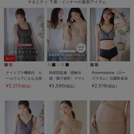
マタニティ 下着・インナーの最新アイテム
5%OFF
ナイトブラ機能付 ル
助産院監修〈接触冷
Rosemadame（ロー
ームウェアにもなる授
感・吸汗速乾〉ママと
ズマダム）抗菌防臭加
乳キャミソール
つくったふんわり授乳
工バイカラー授乳ブラ
¥5,215
¥3,590
¥2,519
(税込)
(税込)
(税込)
ブラキャミ アンダー
らくらくタイプ