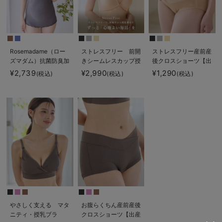
Rosemadame（ロー
ストレスフリー 前開
ストレスフリー産前産
ズマダム）抗菌防臭加
きシームレスカップ授
後クロスショーツ【出
工バイカラー授乳キャ
乳ブラ 脇高 垂れ防
産後も長く使える】
¥2,739
¥2,990
¥1,290
(税込)
(税込)
(税込)
ミソール
止 ｜ マタニティ・授
乳ブラ脇高
やさしく支える マタ
お腹らくちん産前産後
ニティ・授乳ブラ
クロスショーツ【出産