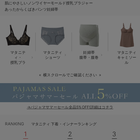
肌にやさしいノンワイヤーモールド授乳ブラジャー
erbaviva（エルバビーバ）
あったからくばきパンツ妊婦帯
安心の日本製。先輩ママが買ってよかった！本当に必要な出産準備品
ハレの日に着るANGELIEBEのセレモニー
買って正解！高評価レビューアイテム
マタニテ
マタニティ
妊婦帯
マタニティ
冬に可愛いニットがお得！
ィ・
ショーツ
腹帯・腹巻
キャミソー
授乳ブラ
ル
親子コーデ｜ママとベビーにおすすめ！
横スクロールでご確認ください
便利な育児家電
Gift Selection 出産祝い
→パジャマサマーセール全品5%OFF!詳細はコチラ
ロンパースはいつからいつまで使う？選ぶポイントも解説！
保育園・入園準備特集
RANKING
マタニティ 下着・インナーランキング
1
2
3
ファルスカ