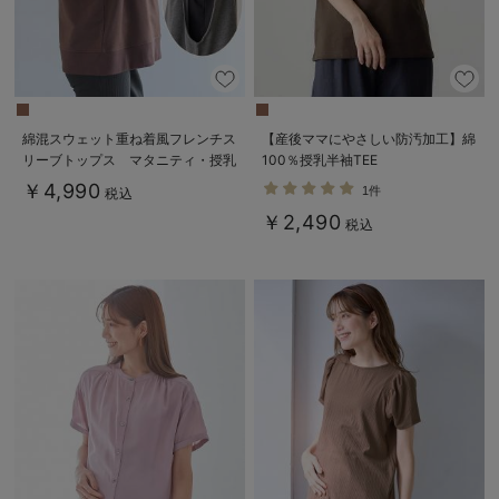
綿混スウェット重ね着風フレンチス
【産後ママにやさしい防汚加工】綿
リーブトップス マタニティ・授乳
100％授乳半袖TEE
服【出産後も長く着られる】
￥4,990
1件
税込
￥2,490
税込