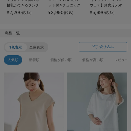
授乳ができるタンク
ット付きチュニック
ウェア】冷房冷え対
デロンギ
トップ 抗菌防臭
トップス マタニテ
策 保温＆リカバリ
¥2,200
¥3,990
¥5,990
(税込)
(税込)
(税込)
綿混モダール
ィ・授乳服【出産後
ーサポート
入院準備の持ち物チェック
も長く使える】
momRest 半袖Tシ
ャツ
商品一覧
efe×ANGELIEBEコ
ラボ 光電子 日本
製
絞り込み
1色表示
全色表示
人気順
新着順
価格が低い順
価格が高い順
レビュー