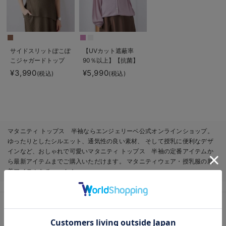
サイドスリットぽこぽ
【UVカット遮蔽率
こジャガードトップ
90％以上】【抗菌】
ス マタニティ・授乳
【接触冷感】前後２
¥3,990
¥5,990
(税込)
(税込)
服【出産後も長く着ら
WAYカーディガン
れる】
マタニティ・授乳服
【出産後も長く使え
る】
マタニティ トップス 半袖ならエンジェリーベ公式オンラインショップ。
ゆったりとしたシルエット、通気性の良い素材、 そして授乳に便利なデザ
インなど、おしゃれで可愛いマタニティ トップス 半袖の定番アイテムか
ら最新アイテムまでご購入いただけます。 マタニティウェア・授乳服の新
着アイテムをチェック！
お気に入り商品を確認する
通年
春夏