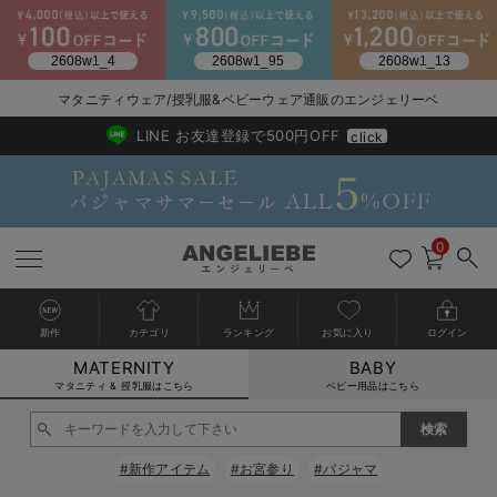
2026/NewArrival
送料495円(一部地域を除く) 7,700円以上で送料無料
マタニティウェア/授乳服&ベビーウェア通販のエンジェリーベ
LINE お友達登録で500円OFF
click
0
新作
カテゴリ
ランキング
お気に入り
ログイン
MATERNITY
BABY
戻る
戻る
戻る
戻る
戻る
戻る
戻る
戻る
戻る
戻る
戻る
戻る
戻る
戻る
戻る
戻る
戻る
戻る
戻る
戻る
戻る
戻る
戻る
戻る
戻る
戻る
戻る
戻る
戻る
戻る
戻る
カートに入れる
マタニティ & 授乳服はこちら
ベビー用品はこちら
マタニティウェア全て
マタニティ 下着・インナー全て
授乳服全て
マタニティ フォーマル全て
授乳用品全て
マタニティレッグウェア全て
マタニティ ボディケア全て
アウトレット全て
特集全て
再入荷全て
送料無料アイテム全て
ブラキャミ おまとめ
【37周年祭セール】
気温差別オススメアイ
マタニティウェア お
こだわりの履き心地！
出産準備応援割全て
春のマタニティワンピ
Gift Selection 
冬の冷え対策インナー
入院準備の持ち物チェ
冬のあったか特集全て
閉じる
マタニティ ワンピース
授乳ワンピース
マタニティ スーツ
妊婦用 抱き枕・授乳クッション
マタニティストッキング・タイツ
妊娠線クリーム
【アウトレット】ワンピース
抗菌防臭加工
再入荷｜インナー
授乳ブラ・マタニティブラ（マタニティインナー・産後用品）
ワンピース
【37周年祭セール】2
【15℃】3月下旬～
動きやすく着回しでき
強撚スムース(コスパ
【おまとめ割】パジャ
カジュアル
ジャケット派
マタニティパジャマ
【オフィスカジュアル
レギンスタイプ
【フォーマル】ワンピ
【ベビー】長袖
ハンカチ
快適ウェア10%OFF
セットアップ・ レイ
〜3,000円（税込）
薄くてあったか
入院してすぐ使うグッ
【冬のあったか特集】
#新作アイテム
#お宮参り
#パジャマ