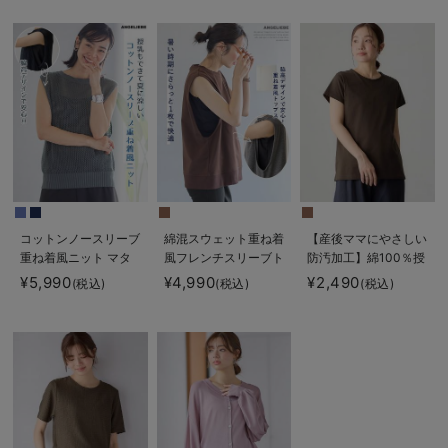
【出産後も長く使え
る】
コットンノースリーブ
綿混スウェット重ね着
【産後ママにやさしい
重ね着風ニット マタ
風フレンチスリーブト
防汚加工】綿100％授
ニティ・授乳服 【出
ップス マタニティ・
乳半袖TEE
¥5,990
¥4,990
¥2,490
(税込)
(税込)
(税込)
産後も長く使える】
授乳服【出産後も長く
着られる】