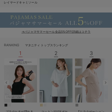
レイヤードキャミソール
erbaviva（エルバビーバ）
安心の日本製。先輩ママが買ってよかった！本当に必要な出産準備品
ハレの日に着るANGELIEBEのセレモニー
→パジャマサマーセール全品5%OFF!詳細はコチラ
買って正解！高評価レビューアイテム
冬に可愛いニットがお得！
RANKING
マタニティ トップスランキング
1
2
3
親子コーデ｜ママとベビーにおすすめ！
便利な育児家電
Gift Selection 出産祝い
ロンパースはいつからいつまで使う？選ぶポイントも解説！
保育園・入園準備特集
ファルスカ
ブラのヒモが隠れる
コットン100%ポケ
【リラクゼーション