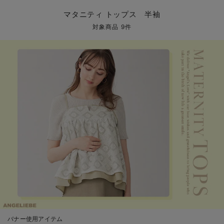
マタニティ パンツ
マタニティ ショーツ
授乳トップス
マタニティ オフィス 通勤服
授乳 ケープ
マタニティレギンス
【アウトレット】トップス・授乳トップス
透け防止
再入荷｜アウター
トップス
【37周年祭セール】4
【〜10℃】3月中旬
涼しくて可愛い「ワン
デニム
きれいめトップス派
マタニティインナー
【オフィスカジュアル
パンツタイプ
【フォーマル】ボトム
【ベビー】半袖
2WAYオール
Aライン ・フレアワ
〜5,000円（税込）
綿混素材
赤ちゃんへ使うもの
【冬のあったか特集】
マタニティ トップス 半袖
マタニティ スカート
妊婦帯・腹帯・産前ガードル
マタニティ ドレス（結婚式・お呼ばれ）
【アウトレット】ボトムス
見えてもカワイイ
パンツ
レギンス
きれいめスカート派
ベビー
【フォーマル】トップ
【ベビー】グッズ
コンビ肌着
Iライン ・タイトシ
〜10,000円（税込）
腹巻・ひざ上パンツ
産後に使うグッズ
【冬のあったか特集】
対象商品 9件
マタニティ トップス
マタニティ 授乳 キャミソール
マタニティ フォーマル パンツ・ボトムス
【アウトレット】パジャマ
コットン素材
スカート
オフィス
きれいめ美脚パンツ派
短肌着
快適ウェア10%OFF
ジャンパースカート/
10,001円（税込）〜
保温&リカバリー
【冬のあったか特集】
マタニティ アウター（コート）・ママコート
産褥ショーツ
【アウトレット】インナー
冷房対策
パジャマ
ツィード派
セット
ワーク・オフィス
女の子におススメのギ
レギンス・タイツ
骨盤・マタニティベルト （妊娠中・産後）
【アウトレット】ベビー
接触冷感素材
インナー
MAX55%OFF ブラッ
王道シンプル派
カジュアル
男の子におススメのギ
カップ付きインナー
産後 ガードル インナー
Tシャツブラ
雑貨
セットアップ派
フォーマル / オケー
定番ギフト
あったか度◎
マタニティ 腹巻き
ブラトップ
ベビー
あったかアイテム｜ベ
もらって嬉しいギフト
裏起毛素材
親子セット
かわいくておもしろい
快適機能ウェア特集 トップス
何枚あっても嬉しいア
快適機能ウェア特集 ボトムス
長く使えるアイテム
快適機能ウェア特集 パジャマ
お部屋映えアイテム
バナー使用アイテム