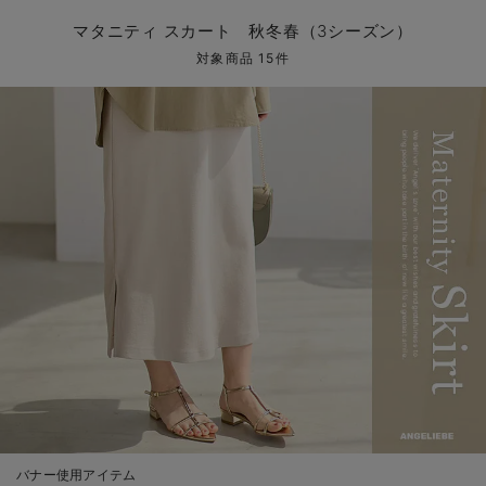
マタニティ パンツ
マタニティ ショーツ
授乳トップス
マタニティ オフィス 通勤服
授乳 ケープ
マタニティレギンス
【アウトレット】トップス・授乳トップス
透け防止
再入荷｜アウター
トップス
【37周年祭セール】4
【〜10℃】3月中旬
涼しくて可愛い「ワン
デニム
きれいめトップス派
マタニティインナー
【オフィスカジュアル
パンツタイプ
【フォーマル】ボトム
【ベビー】半袖
2WAYオール
Aライン ・フレアワ
〜5,000円（税込）
綿混素材
赤ちゃんへ使うもの
【冬のあったか特集】
マタニティ スカート 秋冬春（3シーズン）
マタニティ スカート
妊婦帯・腹帯・産前ガードル
マタニティ ドレス（結婚式・お呼ばれ）
【アウトレット】ボトムス
見えてもカワイイ
パンツ
レギンス
きれいめスカート派
ベビー
【フォーマル】トップ
【ベビー】グッズ
コンビ肌着
Iライン ・タイトシ
〜10,000円（税込）
腹巻・ひざ上パンツ
産後に使うグッズ
【冬のあったか特集】
対象商品 15件
マタニティ トップス
マタニティ 授乳 キャミソール
マタニティ フォーマル パンツ・ボトムス
【アウトレット】パジャマ
コットン素材
スカート
オフィス
きれいめ美脚パンツ派
短肌着
快適ウェア10%OFF
ジャンパースカート/
10,001円（税込）〜
保温&リカバリー
【冬のあったか特集】
マタニティ アウター（コート）・ママコート
産褥ショーツ
【アウトレット】インナー
冷房対策
パジャマ
ツィード派
セット
ワーク・オフィス
女の子におススメのギ
レギンス・タイツ
骨盤・マタニティベルト （妊娠中・産後）
【アウトレット】ベビー
接触冷感素材
インナー
MAX55%OFF ブラッ
王道シンプル派
カジュアル
男の子におススメのギ
カップ付きインナー
産後 ガードル インナー
Tシャツブラ
雑貨
セットアップ派
フォーマル / オケー
定番ギフト
あったか度◎
マタニティ 腹巻き
ブラトップ
ベビー
あったかアイテム｜ベ
もらって嬉しいギフト
裏起毛素材
親子セット
かわいくておもしろい
快適機能ウェア特集 トップス
何枚あっても嬉しいア
快適機能ウェア特集 ボトムス
長く使えるアイテム
快適機能ウェア特集 パジャマ
お部屋映えアイテム
バナー使用アイテム