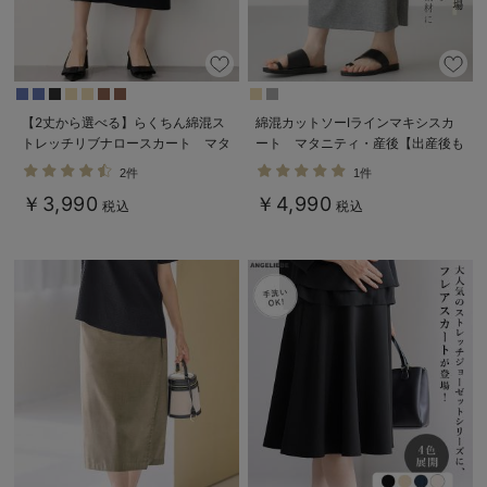
【2丈から選べる】らくちん綿混ス
綿混カットソーIラインマキシスカ
トレッチリブナロースカート マタ
ート マタニティ・産後【出産後も
ニティ・産後【出産後も長く使え
長く着られる】
2件
1件
る】
￥3,990
￥4,990
税込
税込