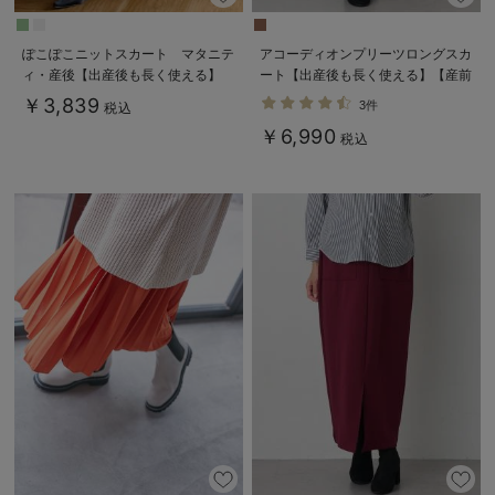
ぽこぽこニットスカート マタニテ
アコーディオンプリーツロングスカ
ィ・産後【出産後も長く使える】
ート【出産後も長く使える】【産前
Rosemadame（ローズマダム）
産後対応】
￥3,839
3件
税込
￥6,990
税込