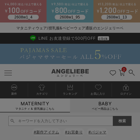
マタニティウェア/授乳服&ベビーウェア通販のエンジェリーベ
2026/NewArrival
送料495円(一部地域を除く) 7,700円以上で送料無料
LINE お友達登録で500円OFF
click
0
新作
カテゴリ
ランキング
お気に入り
ログイン
MATERNITY
BABY
戻る
戻る
戻る
戻る
戻る
戻る
戻る
戻る
戻る
戻る
戻る
戻る
戻る
戻る
戻る
戻る
戻る
戻る
戻る
戻る
戻る
戻る
戻る
戻る
戻る
戻る
戻る
戻る
戻る
戻る
戻る
カートに入れる
マタニティ & 授乳服はこちら
ベビー用品はこちら
マタニティウェア全て
マタニティ 下着・インナー全て
授乳服全て
マタニティ フォーマル全て
授乳用品全て
マタニティレッグウェア全て
マタニティ ボディケア全て
アウトレット全て
特集全て
再入荷全て
送料無料アイテム全て
ブラキャミ おまとめ
【37周年祭セール】
気温差別オススメアイ
マタニティウェア お
こだわりの履き心地！
出産準備応援割全て
春のマタニティワンピ
Gift Selection 
冬の冷え対策インナー
入院準備の持ち物チェ
冬のあったか特集全て
閉じる
マタニティ ワンピース
授乳ワンピース
マタニティ スーツ
妊婦用 抱き枕・授乳クッション
マタニティストッキング・タイツ
妊娠線クリーム
【アウトレット】ワンピース
抗菌防臭加工
再入荷｜インナー
授乳ブラ・マタニティブラ（マタニティインナー・産後用品）
ワンピース
【37周年祭セール】2
【15℃】3月下旬～
動きやすく着回しでき
強撚スムース(コスパ
【おまとめ割】パジャ
カジュアル
ジャケット派
マタニティパジャマ
【オフィスカジュアル
レギンスタイプ
【フォーマル】ワンピ
【ベビー】長袖
ハンカチ
快適ウェア10%OFF
セットアップ・ レイ
〜3,000円（税込）
薄くてあったか
入院してすぐ使うグッ
【冬のあったか特集】
#新作アイテム
#お宮参り
#パジャマ