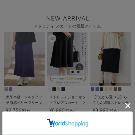
NEW ARRIVAL
マタニティ スカートの最新アイテム
犬印本舗 シルクタッ
ストレッチジョーゼッ
【2丈から選べる】ら
チ涼感ベリーフリーマ
トフレアスカート マ
くちん綿混ストレッチ
キシスカート マタニ
タニティ・産後【出産
リブナロースカート
¥2,750
¥6,990
¥3,990
(税込)
(税込)
(税込)
ティ・産後【出産後も
後も長く使える】
マタニティ・産後【出
長く使える】
産後も長く使える】