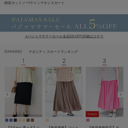
綿混カットソーIラインマキシスカート
erbaviva（エルバビーバ）
安心の日本製。先輩ママが買ってよかった！本当に必要な出産準備品
ハレの日に着るANGELIEBEのセレモニー
→パジャマサマーセール全品5%OFF!詳細はコチラ
買って正解！高評価レビューアイテム
冬に可愛いニットがお得！
RANKING
マタニティ スカートランキング
1
2
3
親子コーデ｜ママとベビーにおすすめ！
便利な育児家電
Gift Selection 出産祝い
ロンパースはいつからいつまで使う？選ぶポイントも解説！
保育園・入園準備特集
70%OFF
ファルスカ
【2丈から選べる】ら
【産前産後】コット
【産前産後対応】タ