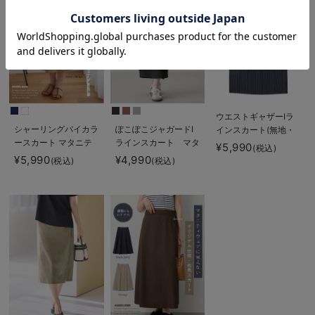
お気に入り商品を確認する
ウエストギャザーIラ
シャーリングバイカラ
ぽこぽこジャガードI
インスカート(無地・
ースカート マタニテ
ラインスカート マタ
ストライプ) マタニ
¥5,990
(税込)
ィ・産後【出産後も長
ニティ・産後【産後も
ティ・産後【産後も長
¥5,990
¥4,990
(税込)
(税込)
く使える】
長く着られる】
く着られる】