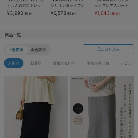
くちん綿混ストレッ
ンリネンタックフレ
ックフレアスカート
デロンギ
チリブナロースカー
アスカート【出産後
【出産後も長く使え
¥3,990
¥6,578
¥1,643
(税込)
(税込)
(税込)
ト マタニティ・産
も長く使える】
る】
入院準備の持ち物チェック
後【出産後も長く使
える】
商品一覧
絞り込み
1色表示
全色表示
人気順
新着順
価格が低い順
価格が高い順
レビュー