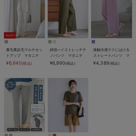
5%OFF
裏毛裏起毛マルチセッ
綿混ハイストレッチチ
接触冷感ラクにはける
トアップ マタニテ
ノパンツ マタニテ
ストレートパンツ マ
ィ・授乳パジャマ・ル
ィ・産後【出産後も長
タニティ・産後
¥6,640
¥6,990
¥4,389
(税込)
(税込)
(税込)
ームウェア・授乳服
く着られる】
Rosemadame（ロー
【出産後も長く使え
ズマダム）
る】