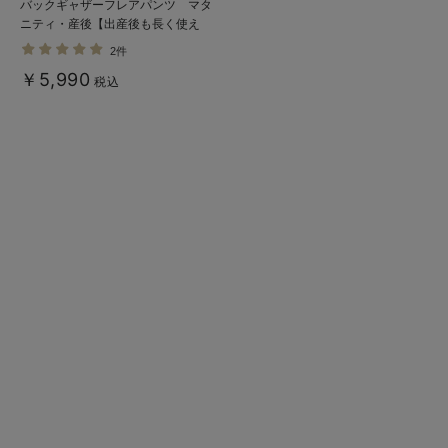
バックギャザーフレアパンツ マタ
ニティ・産後【出産後も長く使え
る】
2件
￥5,990
税込