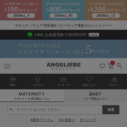
2026/NewArrival
送料495円(一部地域を除く) 7,700円以上で送料無料
マタニティウェア/授乳服&ベビーウェア通販のエンジェリーベ
LINE お友達登録で500円OFF
click
0
新作
カテゴリ
ランキング
お気に入り
ログイン
MATERNITY
BABY
戻る
戻る
戻る
戻る
戻る
戻る
戻る
戻る
戻る
戻る
戻る
戻る
戻る
戻る
戻る
戻る
戻る
戻る
戻る
戻る
戻る
戻る
戻る
戻る
戻る
戻る
戻る
戻る
戻る
戻る
戻る
カートに入れる
マタニティ & 授乳服はこちら
ベビー用品はこちら
マタニティウェア全て
マタニティ 下着・インナー全て
授乳服全て
マタニティ フォーマル全て
授乳用品全て
マタニティレッグウェア全て
マタニティ ボディケア全て
アウトレット全て
特集全て
再入荷全て
送料無料アイテム全て
ブラキャミ おまとめ
【37周年祭セール】
気温差別オススメアイ
マタニティウェア お
こだわりの履き心地！
出産準備応援割全て
春のマタニティワンピ
Gift Selection 
冬の冷え対策インナー
入院準備の持ち物チェ
冬のあったか特集全て
閉じる
マタニティ ワンピース
授乳ワンピース
マタニティ スーツ
妊婦用 抱き枕・授乳クッション
マタニティストッキング・タイツ
妊娠線クリーム
【アウトレット】ワンピース
抗菌防臭加工
再入荷｜インナー
授乳ブラ・マタニティブラ（マタニティインナー・産後用品）
ワンピース
【37周年祭セール】2
【15℃】3月下旬～
動きやすく着回しでき
強撚スムース(コスパ
【おまとめ割】パジャ
カジュアル
ジャケット派
マタニティパジャマ
【オフィスカジュアル
レギンスタイプ
【フォーマル】ワンピ
【ベビー】長袖
ハンカチ
快適ウェア10%OFF
セットアップ・ レイ
〜3,000円（税込）
薄くてあったか
入院してすぐ使うグッ
【冬のあったか特集】
#新作アイテム
#お宮参り
#パジャマ