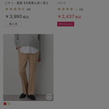
ニティ・産後【出産後も長く使え
パンツ
る】
8件
1件
￥3,990
￥2,437
税込
税込