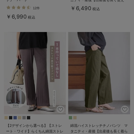
る】
￥6,490
12件
税込
￥6,990
税込
【2デザインから選べる】【ストレ
綿混ハイストレッチチノパンツ マ
ート・ワイド】らくちん綿混ストレ
タニティ・産後【出産後も長く着ら