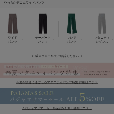
やわらかデニムワイドパンツ
erbaviva（エルバビーバ）
安心の日本製。先輩ママが買ってよかった！本当に必要な出産準備品
ハレの日に着るANGELIEBEのセレモニー
買って正解！高評価レビューアイテム
ワイド
テーパード
フレア
マタニティ
パンツ
パンツ
パンツ
レギンス
冬に可愛いニットがお得！
横スクロールでご確認ください
親子コーデ｜ママとベビーにおすすめ！
便利な育児家電
Gift Selection 出産祝い
→夏を快適に過ごせるマタニティパンツ特集!詳細はコチラ
ロンパースはいつからいつまで使う？選ぶポイントも解説！
保育園・入園準備特集
→パジャマサマーセール全品5%OFF!詳細はコチラ
ファルスカ