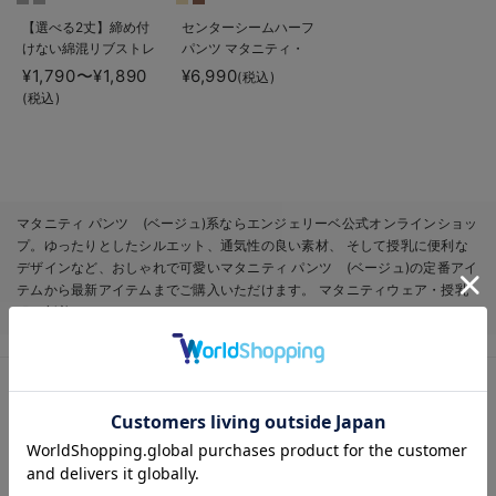
【選べる2丈】締め付
センターシームハーフ
けない綿混リブストレ
パンツ マタニティ・
ートレギンス【産後ま
産後【出産後も長く使
¥1,790〜¥1,890
¥6,990
(税込)
で長く使える】
える】
(税込)
マタニティ パンツ (ベージュ)系ならエンジェリーベ公式オンラインショッ
プ。ゆったりとしたシルエット、通気性の良い素材、 そして授乳に便利な
デザインなど、おしゃれで可愛いマタニティ パンツ (ベージュ)の定番アイ
テムから最新アイテムまでご購入いただけます。 マタニティウェア・授乳
服の新着アイテムをチェック！
お気に入り商品を確認する
マタニティ テーパード パンツ
マタニティ ワイド パンツ
マタニティ ストレート パンツ
春夏
その他のマタニティパンツ
マタニティ ハーフパンツ
マタニティ フレア パンツ