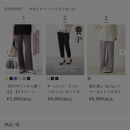
デロンギ
RANKING
マタニティ パンツランキング
1
2
3
入院準備の持ち物チェック
【2デザインから選べ
P・パンツ ストレ
裾が床につかないフ
る】【ストレート・
ッチジョーゼットテ
リーカットできるラ
ワイド】らくちん綿
ーパード
ンダムプリーツワイ
¥3,990
¥6,990
¥5,990
(税込)
(税込)
(税込)
混ストレッチリブパ
ドパンツ マタニテ
ンツ マタニティ・
ィ・産後【出産後も
産後【出産後も長く
長く使える】
使える】
商品一覧