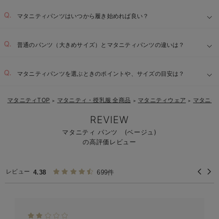
マタニティパンツはいつから履き始めれば良い？
普通のパンツ（大きめサイズ）とマタニティパンツの違いは？
マタニティパンツを選ぶときのポイントや、サイズの目安は？
マタニティTOP
マタニティ・授乳服 全商品
マタニティウェア
マタニテ
＞
＞
＞
伸縮性の高いウエスト：
REVIEW
着脱しやすい設計：
マタニティ パンツ (ベージュ)
【1】
の高評価レビュー
【2】
負担軽減とシルエット維持：
【3】
レビュー
4.38
699件