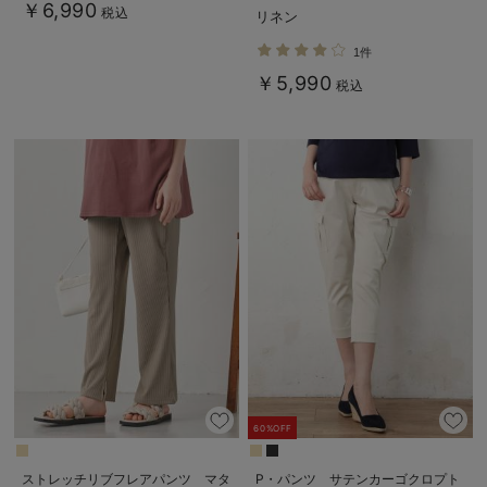
る】
る】
￥6,990
税込
リネン
1件
￥5,990
税込
60%OFF
ストレッチリブフレアパンツ マタ
P・パンツ サテンカーゴクロプト