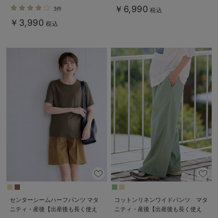
ッチリブパンツ マタニティ・産後
れる】
￥6,990
3件
税込
【出産後も長く使える】
￥3,990
税込
センターシームハーフパンツ マタ
コットンリネンワイドパンツ マタ
ニティ・産後【出産後も長く使え
ニティ・産後【出産後も長く使え