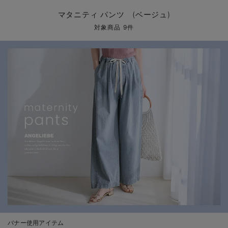
マタニティ パンツ
マタニティ ショーツ
授乳トップス
マタニティ オフィス 通勤服
授乳 ケープ
マタニティレギンス
【アウトレット】トップス・授乳トップス
透け防止
再入荷｜アウター
トップス
【37周年祭セール】4
【〜10℃】3月中旬
涼しくて可愛い「ワン
デニム
きれいめトップス派
マタニティインナー
【オフィスカジュアル
パンツタイプ
【フォーマル】ボトム
【ベビー】半袖
2WAYオール
Aライン ・フレアワ
〜5,000円（税込）
綿混素材
赤ちゃんへ使うもの
【冬のあったか特集】
マタニティ パンツ (ベージュ)
マタニティ スカート
妊婦帯・腹帯・産前ガードル
マタニティ ドレス（結婚式・お呼ばれ）
【アウトレット】ボトムス
見えてもカワイイ
パンツ
レギンス
きれいめスカート派
ベビー
【フォーマル】トップ
【ベビー】グッズ
コンビ肌着
Iライン ・タイトシ
〜10,000円（税込）
腹巻・ひざ上パンツ
産後に使うグッズ
【冬のあったか特集】
対象商品 9件
マタニティ トップス
マタニティ 授乳 キャミソール
マタニティ フォーマル パンツ・ボトムス
【アウトレット】パジャマ
コットン素材
スカート
オフィス
きれいめ美脚パンツ派
短肌着
快適ウェア10%OFF
ジャンパースカート/
10,001円（税込）〜
保温&リカバリー
【冬のあったか特集】
マタニティ アウター（コート）・ママコート
産褥ショーツ
【アウトレット】インナー
冷房対策
パジャマ
ツィード派
セット
ワーク・オフィス
女の子におススメのギ
レギンス・タイツ
骨盤・マタニティベルト （妊娠中・産後）
【アウトレット】ベビー
接触冷感素材
インナー
MAX55%OFF ブラッ
王道シンプル派
カジュアル
男の子におススメのギ
カップ付きインナー
産後 ガードル インナー
Tシャツブラ
雑貨
セットアップ派
フォーマル / オケー
定番ギフト
あったか度◎
マタニティ 腹巻き
ブラトップ
ベビー
あったかアイテム｜ベ
もらって嬉しいギフト
裏起毛素材
親子セット
かわいくておもしろい
快適機能ウェア特集 トップス
何枚あっても嬉しいア
快適機能ウェア特集 ボトムス
長く使えるアイテム
快適機能ウェア特集 パジャマ
お部屋映えアイテム
バナー使用アイテム