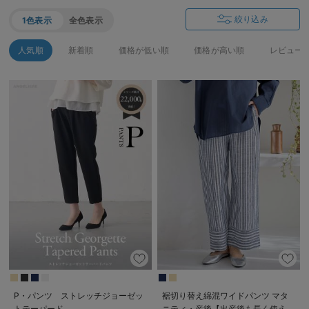
絞り込み
1色表示
全色表示
人気順
新着順
価格が低い順
価格が高い順
レビュー
P・パンツ ストレッチジョーゼッ
裾切り替え綿混ワイドパンツ マタ
トテーパード
ニティ・産後【出産後も長く使え