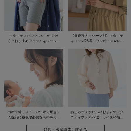
マタニティパンツはいつから履
【春夏秋冬・シーン別】マタニテ
く？おすすめアイテムをシーン別
ィコーデ26選！ワンピースやレギ
にご紹介
ンスを使ったコーデ術をご紹介
出産準備リスト｜いつから用意？
おしゃれでかわいいおすすめマタ
入院前に最低限必要なものをカテ
ニティウェア27選！サイズや着る
ゴリ毎に一挙解説
時期も詳しく解説
妊娠・出産準備に関する