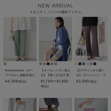
NEW ARRIVAL
マタニティ パンツの最新アイテム
Rosemadame（ロー
【オールシーズン使え
【2デザインから選べ
ズマダム）接触冷感カ
る】【選べる2丈】締
る】【ストレート・ワ
ノコストレッチワイド
め付けない綿混リブス
イド】らくちん綿混ス
¥4,389
¥1,790〜¥1,890
¥3,990
(税込)
(税込)
テーパードパンツ マ
トレートレギンス【産
トレッチリブパンツ
(税込)
タニティ・産後【出産
後まで長く使える】
マタニティ・産後【出
後も長く使える】
産後も長く使える】