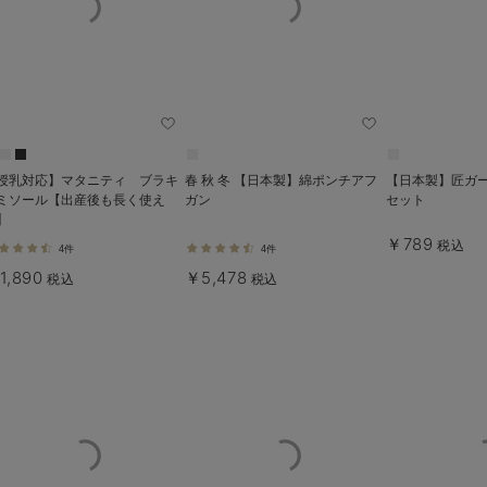
授乳対応】マタニティ ブラキ
春 秋 冬 【日本製】綿ポンチアフ
【日本製】匠ガ
ミソール【出産後も長く使え
ガン
セット
】
￥789
税込
4件
4件
1,890
￥5,478
税込
税込