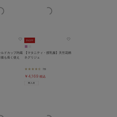
5%OFF
ールドカップ内蔵
【マタニティ・授乳服】天竺花柄
産後も長く使え
ネグリジェ
7件
￥4,169
税込