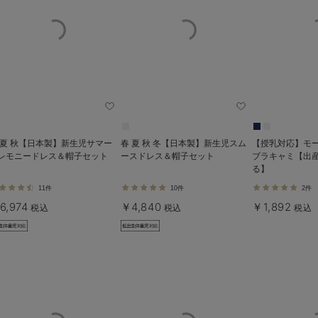
 夏 秋【日本製】新生児サマー
春 夏 秋 冬【日本製】新生児スム
【授乳対応】モ
レモニードレス＆帽子セット
ースドレス＆帽子セット
ブラキャミ【出
る】
11件
10件
2件
6,974
￥4,840
￥1,892
税込
税込
税込