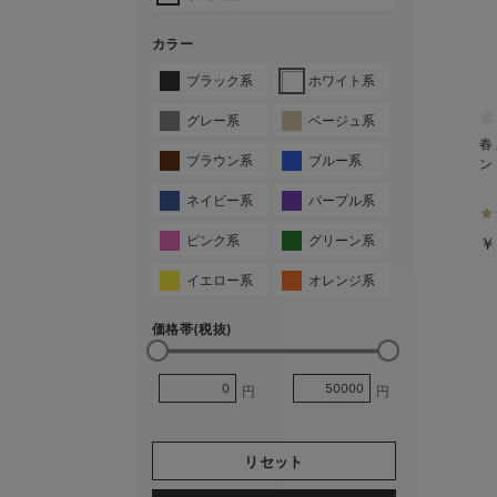
カラー
ブラック系
ホワイト系
グレー系
ベージュ系
春
ブラウン系
ブルー系
ン
ネイビー系
パープル系
ピンク系
グリーン系
￥
イエロー系
オレンジ系
価格帯(税抜)
円
円
リセット