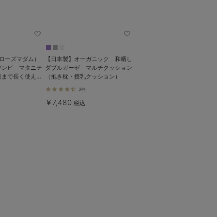
e（ローズマダム）
【日本製】オーガニック 和晒し
ワンピ マタニテ
ダブルガーゼ マルチクッション
後まで長く使え
（抱き枕・授乳クッション）
2件
￥7,480
税込