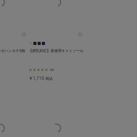
ーゼハンカチ3枚
【授乳対応】産後用キャミソール
2件
￥1,716
税込