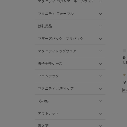
マタニティ パジャマ・ルームウェア
マタニティ フォーマル
授乳用品
マザーズバッグ・ママバッグ
マタニティレッグウェア
春
セ
母子手帳ケース
フェムテック
￥
マタニティ ボディケア
その他
アウトレット
再入荷