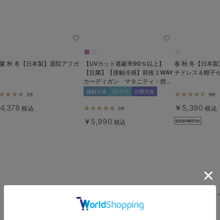
 夏 秋 冬【日本製】退院アフガ
【UVカット遮蔽率90％以上】
春 秋 冬【日本
【抗菌】【接触冷感】前後２WAY
チドレス＆帽子
カーディガン マタニティ・授乳
服【出産後も長く使える】
接触冷感
UVケア
抗菌消臭
1件
9件
4,378
￥5,390
税込
税込
1件
￥5,990
税込