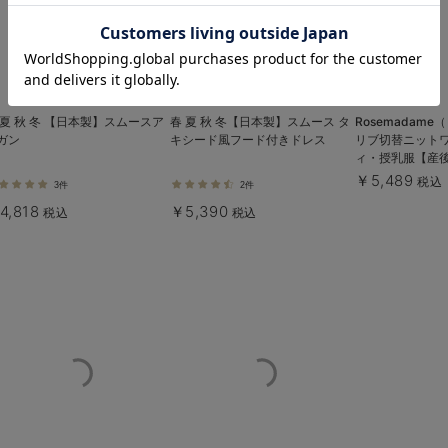
お気に入り商品を確認する
 夏 秋 冬 【日本製】スムースア
春 夏 秋 冬【日本製】スムース タ
Rosemadam
ガン
キシード風フード付きドレス
リブ切替ニット
ィ・授乳服【産
る】
￥5,489
税込
3件
2件
4,818
￥5,390
税込
税込