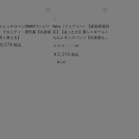
トレッチローン2WAYワンピー
fairy（フェアリー）【産前産後対
 マタニティ・授乳服【出産後
応】【あったか】裏シャギーらく
長く使える】
ちんレギンスパンツ【出産後も長
く使える】
6,578
税込
1件
￥2,310
税込