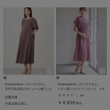
Rosemadame（ローズマダム）
Rosemadame（ローズマダム）
天竺汗染み防止ボリューム袖ワンピ
リネン風ドロストワンピース マタ
ース マタニティ・産後授乳服【出
ニティ・産後授乳服【出産後も長く
3件
抗菌消臭
産後も長く使える】
使える】
￥4,939
税込
汗染み防止加工