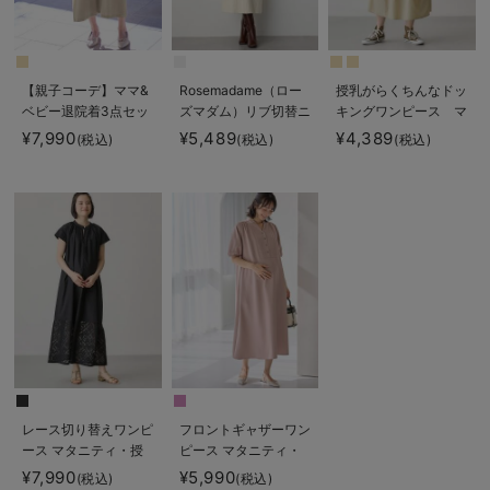
【親子コーデ】ママ&
Rosemadame（ロー
授乳がらくちんなドッ
ベビー退院着3点セッ
ズマダム）リブ切替ニ
キングワンピース マ
ト 出産準備 ギフ
ットワンピ マタニテ
タニティ・授乳服【出
¥7,990
¥5,489
¥4,389
(税込)
(税込)
(税込)
ト マタニティ・産後
ィ・授乳服【産後まで
産後も長く使える】
【出産後も長く使え
長く使える】
Rosemadame（ロー
る】
ズマダム）
レース切り替えワンピ
フロントギャザーワン
ース マタニティ・授
ピース マタニティ・
乳服 【出産後も長く
授乳服 【出産後も長
¥7,990
¥5,990
(税込)
(税込)