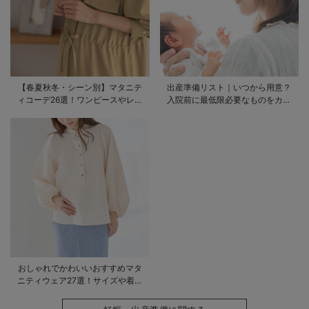
【春夏秋冬・シーン別】マタニテ
出産準備リスト｜いつから用意？
ィコーデ26選！ワンピースやレギ
入院前に最低限必要なものをカテ
ンスを使ったコーデ術をご紹介
ゴリ毎に一挙解説
おしゃれでかわいいおすすめマタ
ニティウェア27選！サイズや着る
時期も詳しく解説