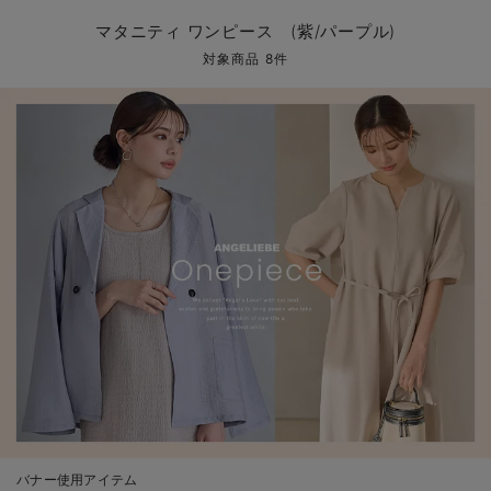
マタニティ パンツ
マタニティ ショーツ
授乳トップス
マタニティ オフィス 通勤服
授乳 ケープ
マタニティレギンス
【アウトレット】トップス・授乳トップス
透け防止
再入荷｜アウター
トップス
【37周年祭セール】4
【〜10℃】3月中旬
涼しくて可愛い「ワン
デニム
きれいめトップス派
マタニティインナー
【オフィスカジュアル
パンツタイプ
【フォーマル】ボトム
【ベビー】半袖
2WAYオール
Aライン ・フレアワ
〜5,000円（税込）
綿混素材
赤ちゃんへ使うもの
【冬のあったか特集】
マタニティ ワンピース (紫/パープル)
マタニティ スカート
妊婦帯・腹帯・産前ガードル
マタニティ ドレス（結婚式・お呼ばれ）
【アウトレット】ボトムス
見えてもカワイイ
パンツ
レギンス
きれいめスカート派
ベビー
【フォーマル】トップ
【ベビー】グッズ
コンビ肌着
Iライン ・タイトシ
〜10,000円（税込）
腹巻・ひざ上パンツ
産後に使うグッズ
【冬のあったか特集】
対象商品 8件
マタニティ トップス
マタニティ 授乳 キャミソール
マタニティ フォーマル パンツ・ボトムス
【アウトレット】パジャマ
コットン素材
スカート
オフィス
きれいめ美脚パンツ派
短肌着
快適ウェア10%OFF
ジャンパースカート/
10,001円（税込）〜
保温&リカバリー
【冬のあったか特集】
マタニティ アウター（コート）・ママコート
産褥ショーツ
【アウトレット】インナー
冷房対策
パジャマ
ツィード派
セット
ワーク・オフィス
女の子におススメのギ
レギンス・タイツ
骨盤・マタニティベルト （妊娠中・産後）
【アウトレット】ベビー
接触冷感素材
インナー
MAX55%OFF ブラッ
王道シンプル派
カジュアル
男の子におススメのギ
カップ付きインナー
産後 ガードル インナー
Tシャツブラ
雑貨
セットアップ派
フォーマル / オケー
定番ギフト
あったか度◎
マタニティ 腹巻き
ブラトップ
ベビー
あったかアイテム｜ベ
もらって嬉しいギフト
裏起毛素材
親子セット
かわいくておもしろい
快適機能ウェア特集 トップス
何枚あっても嬉しいア
快適機能ウェア特集 ボトムス
長く使えるアイテム
快適機能ウェア特集 パジャマ
お部屋映えアイテム
バナー使用アイテム