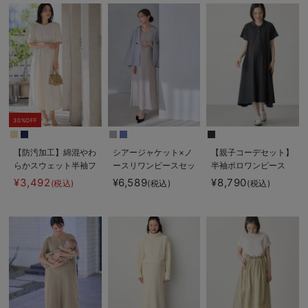
30%OFF
【防汚加工】綿混やわ
シアージャケット×ノ
【親子コーデセット】
らかスウェット半袖フ
ースリワンピースセッ
半袖ポロワンピース
レアワンピース マタ
ト マタニティ・産後
（ひざ下丈）＆襟付き
¥3,492
¥6,589
¥8,790
(税込)
(税込)
(税込)
ニティ・産後【出産後
【産後も長く着れる】
ポロロンパース 出産
も長く使える】
Rosemadame（ロー
準備 ギフト マタニ
ズマダム）
ティ・授乳服