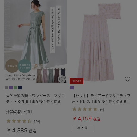
5%OFF
天竺汗染み防止ワンピース マタニ
【セット】ティアードマタニティフ
ティ・授乳服【出産後も長く使え
ォトドレス【出産後も長く使える】
る】
1件
汗染み防止加工
￥4,159
税込
12件
￥4,389
税込