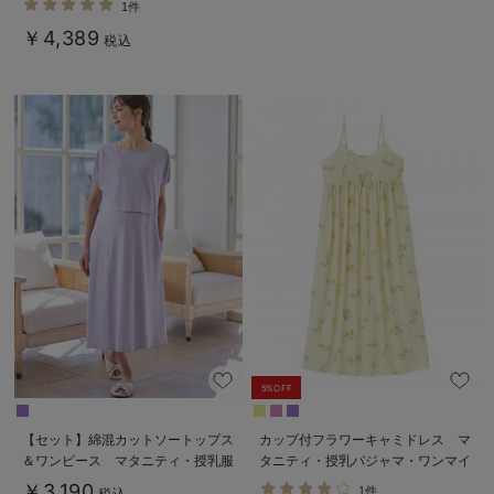
1件
￥4,389
税込
5%OFF
【セット】綿混カットソートップス
カップ付フラワーキャミドレス マ
＆ワンピース マタニティ・授乳服
タニティ・授乳パジャマ・ワンマイ
【出産後も長く使える】fairy（フェ
ル・ホームウェア・大きいサイズ
￥3,190
1件
税込