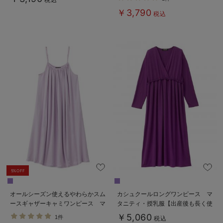
アリー）
￥3,790
税込
5%OFF
オールシーズン使えるやわらかスム
カシュクールロングワンピース マ
ースギャザーキャミワンピース マ
タニティ・授乳服【出産後も長く使
タニティ・授乳服【出産後も長く使
える】
￥5,060
1件
税込
える】