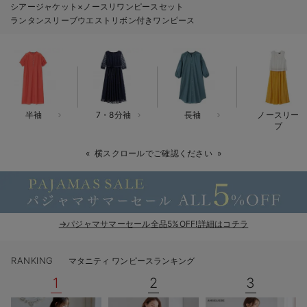
シアージャケット×ノースリワンピースセット
erbaviva（エルバビーバ）
ランタンスリーブウエストリボン付きワンピース
安心の日本製。先輩ママが買ってよかった！本当に必要な出産準備品
ハレの日に着るANGELIEBEのセレモニー
買って正解！高評価レビューアイテム
半袖
7・8分袖
長袖
ノースリー
冬に可愛いニットがお得！
ブ
親子コーデ｜ママとベビーにおすすめ！
横スクロールでご確認ください
便利な育児家電
Gift Selection 出産祝い
→パジャマサマーセール全品5%OFF!詳細はコチラ
ロンパースはいつからいつまで使う？選ぶポイントも解説！
RANKING
マタニティ ワンピースランキング
保育園・入園準備特集
1
2
3
ファルスカ