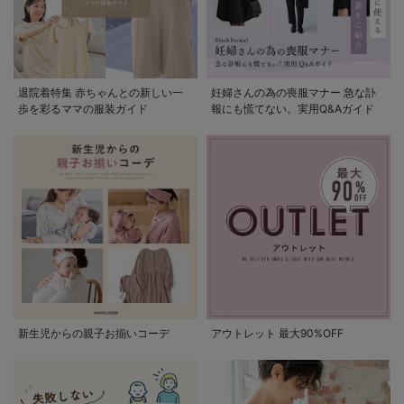
退院着特集 赤ちゃんとの新しい一
妊婦さんの為の喪服マナー 急な訃
歩を彩るママの服装ガイド
報にも慌てない。実用Q&Aガイド
新生児からの親子お揃いコーデ
アウトレット 最大90%OFF