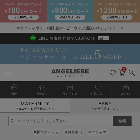
2026/NewArrival
送料495円(一部地域を除く) 7,700円以上で送料無料
マタニティウェア/授乳服&ベビーウェア通販のエンジェリーベ
LINE お友達登録で500円OFF
click
0
新作
カテゴリ
ランキング
お気に入り
ログイン
MATERNITY
BABY
戻る
戻る
戻る
戻る
戻る
戻る
戻る
戻る
戻る
戻る
戻る
戻る
戻る
戻る
戻る
戻る
戻る
戻る
戻る
戻る
戻る
戻る
戻る
戻る
戻る
戻る
戻る
戻る
戻る
戻る
戻る
カートに入れる
マタニティ & 授乳服はこちら
ベビー用品はこちら
マタニティウェア全て
マタニティ 下着・インナー全て
授乳服全て
マタニティ フォーマル全て
授乳用品全て
マタニティレッグウェア全て
マタニティ ボディケア全て
アウトレット全て
特集全て
再入荷全て
送料無料アイテム全て
ブラキャミ おまとめ
【37周年祭セール】
気温差別オススメアイ
マタニティウェア お
こだわりの履き心地！
出産準備応援割全て
春のマタニティワンピ
Gift Selection 
冬の冷え対策インナー
入院準備の持ち物チェ
冬のあったか特集全て
閉じる
マタニティ ワンピース
授乳ワンピース
マタニティ スーツ
妊婦用 抱き枕・授乳クッション
マタニティストッキング・タイツ
妊娠線クリーム
【アウトレット】ワンピース
抗菌防臭加工
再入荷｜インナー
授乳ブラ・マタニティブラ（マタニティインナー・産後用品）
ワンピース
【37周年祭セール】2
【15℃】3月下旬～
動きやすく着回しでき
強撚スムース(コスパ
【おまとめ割】パジャ
カジュアル
ジャケット派
マタニティパジャマ
【オフィスカジュアル
レギンスタイプ
【フォーマル】ワンピ
【ベビー】長袖
ハンカチ
快適ウェア10%OFF
セットアップ・ レイ
〜3,000円（税込）
薄くてあったか
入院してすぐ使うグッ
【冬のあったか特集】
#新作アイテム
#お宮参り
#パジャマ