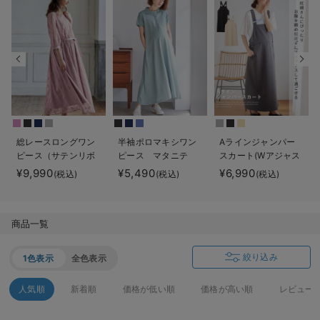
デロンギ
入院準備の持ち物チェック
総レースロングワン
半袖ポロマキシワン
Aラインジャンパー
ピース（サテンリボ
ピース マタニテ
スカート(Wアジャス
ンベルト付） マタ
ィ・授乳服【出産後
ター付) マタニテ
¥9,990
¥5,490
¥6,990
(税込)
(税込)
(税込)
ニティ・授乳服【出
も長く使える】
ィ・授乳服【出産後
産後も長く使える】
も長く着られる】
商品一覧
絞り込み
1色表示
全色表示
人気順
新着順
価格が低い順
価格が高い順
レビュー