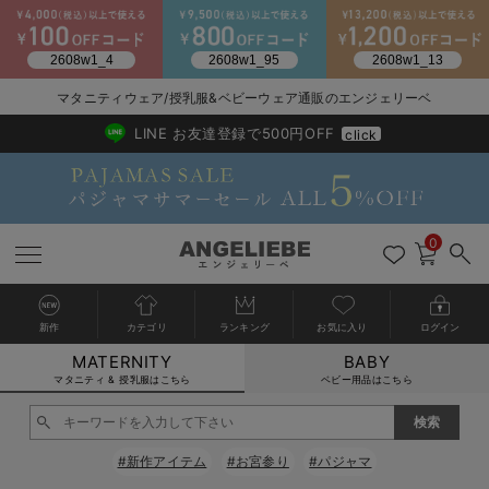
マタニティウェア/授乳服&ベビーウェア通販のエンジェリーベ
2026/NewArrival
送料495円(一部地域を除く) 7,700円以上で送料無料
LINE お友達登録で500円OFF
click
0
新作
カテゴリ
ランキング
お気に入り
ログイン
MATERNITY
BABY
戻る
戻る
戻る
戻る
戻る
戻る
戻る
戻る
戻る
戻る
戻る
戻る
戻る
戻る
戻る
戻る
戻る
戻る
戻る
戻る
戻る
戻る
戻る
戻る
戻る
戻る
戻る
戻る
戻る
戻る
戻る
カートに入れる
マタニティ & 授乳服はこちら
ベビー用品はこちら
マタニティウェア全て
マタニティ 下着・インナー全て
授乳服全て
マタニティ フォーマル全て
授乳用品全て
マタニティレッグウェア全て
マタニティ ボディケア全て
アウトレット全て
特集全て
再入荷全て
送料無料アイテム全て
ブラキャミ おまとめ
【37周年祭セール】
気温差別オススメアイ
マタニティウェア お
こだわりの履き心地！
出産準備応援割全て
春のマタニティワンピ
Gift Selection 
冬の冷え対策インナー
入院準備の持ち物チェ
冬のあったか特集全て
閉じる
マタニティ ワンピース
授乳ワンピース
マタニティ スーツ
妊婦用 抱き枕・授乳クッション
マタニティストッキング・タイツ
妊娠線クリーム
【アウトレット】ワンピース
抗菌防臭加工
再入荷｜インナー
授乳ブラ・マタニティブラ（マタニティインナー・産後用品）
ワンピース
【37周年祭セール】2
【15℃】3月下旬～
動きやすく着回しでき
強撚スムース(コスパ
【おまとめ割】パジャ
カジュアル
ジャケット派
マタニティパジャマ
【オフィスカジュアル
レギンスタイプ
【フォーマル】ワンピ
【ベビー】長袖
ハンカチ
快適ウェア10%OFF
セットアップ・ レイ
〜3,000円（税込）
薄くてあったか
入院してすぐ使うグッ
【冬のあったか特集】
#新作アイテム
#お宮参り
#パジャマ