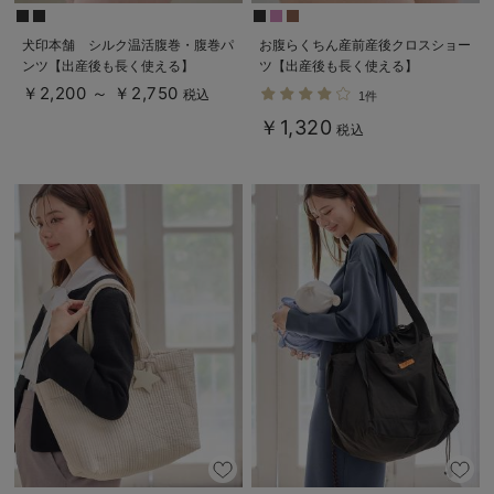
犬印本舗 シルク温活腹巻・腹巻パ
お腹らくちん産前産後クロスショー
ンツ【出産後も長く使える】
ツ【出産後も長く使える】
￥2,200 ～ ￥2,750
税込
1件
￥1,320
税込