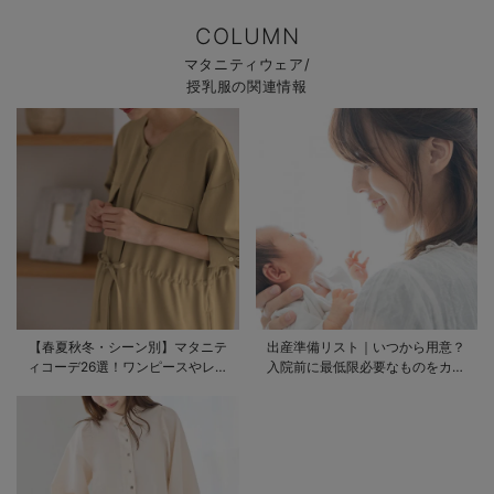
COLUMN
マタニティウェア/
授乳服の関連情報
【春夏秋冬・シーン別】マタニテ
出産準備リスト｜いつから用意？
ィコーデ26選！ワンピースやレギ
入院前に最低限必要なものをカテ
ンスを使ったコーデ術をご紹介
ゴリ毎に一挙解説