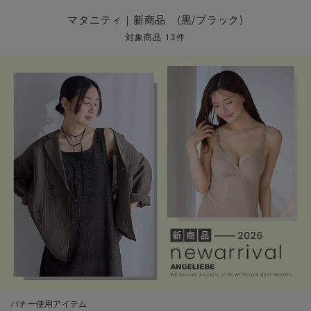
マタニティ パンツ
マタニティ ショーツ
授乳トップス
マタニティ オフィス 通勤服
授乳 ケープ
マタニティレギンス
【アウトレット】トップス・授乳トップス
透け防止
再入荷｜アウター
トップス
【37周年祭セール】4
【〜10℃】3月中旬
涼しくて可愛い「ワン
デニム
きれいめトップス派
マタニティインナー
【オフィスカジュアル
パンツタイプ
【フォーマル】ボトム
【ベビー】半袖
2WAYオール
Aライン ・フレアワ
〜5,000円（税込）
綿混素材
赤ちゃんへ使うもの
【冬のあったか特集】
マタニティ｜新商品 (黒/ブラック)
マタニティ スカート
妊婦帯・腹帯・産前ガードル
マタニティ ドレス（結婚式・お呼ばれ）
【アウトレット】ボトムス
見えてもカワイイ
パンツ
レギンス
きれいめスカート派
ベビー
【フォーマル】トップ
【ベビー】グッズ
コンビ肌着
Iライン ・タイトシ
〜10,000円（税込）
腹巻・ひざ上パンツ
産後に使うグッズ
【冬のあったか特集】
対象商品 13件
マタニティ トップス
マタニティ 授乳 キャミソール
マタニティ フォーマル パンツ・ボトムス
【アウトレット】パジャマ
コットン素材
スカート
オフィス
きれいめ美脚パンツ派
短肌着
快適ウェア10%OFF
ジャンパースカート/
10,001円（税込）〜
保温&リカバリー
【冬のあったか特集】
マタニティ アウター（コート）・ママコート
産褥ショーツ
【アウトレット】インナー
冷房対策
パジャマ
ツィード派
セット
ワーク・オフィス
女の子におススメのギ
レギンス・タイツ
骨盤・マタニティベルト （妊娠中・産後）
【アウトレット】ベビー
接触冷感素材
インナー
MAX55%OFF ブラッ
王道シンプル派
カジュアル
男の子におススメのギ
カップ付きインナー
産後 ガードル インナー
Tシャツブラ
雑貨
セットアップ派
フォーマル / オケー
定番ギフト
あったか度◎
マタニティ 腹巻き
ブラトップ
ベビー
あったかアイテム｜ベ
もらって嬉しいギフト
裏起毛素材
親子セット
かわいくておもしろい
快適機能ウェア特集 トップス
何枚あっても嬉しいア
快適機能ウェア特集 ボトムス
長く使えるアイテム
快適機能ウェア特集 パジャマ
お部屋映えアイテム
バナー使用アイテム