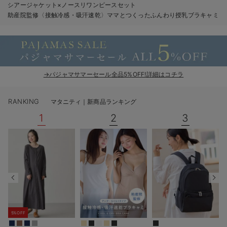
シアージャケット×ノースリワンピースセット
erbaviva（エルバビーバ）
助産院監修〈接触冷感・吸汗速乾〉ママとつくったふんわり授乳ブラキャミ
安心の日本製。先輩ママが買ってよかった！本当に必要な出産準備品
ハレの日に着るANGELIEBEのセレモニー
買って正解！高評価レビューアイテム
→パジャマサマーセール全品5%OFF!詳細はコチラ
冬に可愛いニットがお得！
RANKING
マタニティ｜新商品ランキング
親子コーデ｜ママとベビーにおすすめ！
1
2
3
便利な育児家電
Gift Selection 出産祝い
ロンパースはいつからいつまで使う？選ぶポイントも解説！
保育園・入園準備特集
5%OFF
ファルスカ