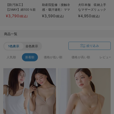
デロンギ
【防汚加工】
助産院監修〈接触冷
犬印本舗 収納上手
【2WAY】綿100％前
感・吸汗速乾〉ママ
なマザーズリュック
開き長袖ネグリジ
とつくったふんわり
入院準備の持ち物チェック
¥3,790
¥3,590
¥4,950
(税込)
(税込)
(税込)
ェ マタニティ・授
授乳ブラキャミ ア
乳パジャマ【産後も
ンダーらくらくタイ
長く着れる】
プ
商品一覧
絞り込み
1色表示
全色表示
人気順
新着順
価格が低い順
価格が高い順
レビュー