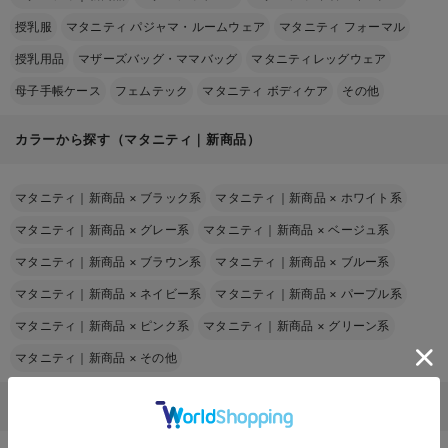
授乳服
マタニティ パジャマ・ルームウェア
マタニティ フォーマル
授乳用品
マザーズバッグ・ママバッグ
マタニティレッグウェア
母子手帳ケース
フェムテック
マタニティ ボディケア
その他
カラーから探す（マタニティ｜新商品）
マタニティ｜新商品
×
ブラック系
マタニティ｜新商品
×
ホワイト系
マタニティ｜新商品
×
グレー系
マタニティ｜新商品
×
ベージュ系
マタニティ｜新商品
×
ブラウン系
マタニティ｜新商品
×
ブルー系
マタニティ｜新商品
×
ネイビー系
マタニティ｜新商品
×
パープル系
マタニティ｜新商品
×
ピンク系
マタニティ｜新商品
×
グリーン系
マタニティ｜新商品
×
その他
マタニティ｜新商品 (黒/ブラック)のブランドページから探す