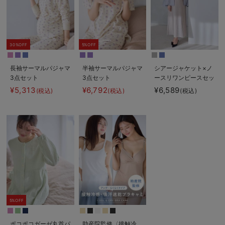
30%OFF
5%OFF
長袖サーマルパジャマ
半袖サーマルパジャマ
シアージャケット×ノ
3点セット
3点セット
ースリワンピースセッ
JEMORGAN（ジェー
JEMORGAN（ジェー
ト マタニティ・産後
¥5,313
¥6,792
¥6,589
(税込)
(税込)
(税込)
イーモーガン） ギフ
イーモーガン） ギフ
【産後も長く着れる】
ト マタニティ・産後
ト マタニティ・産後
Rosemadame（ロー
【出産後も長く使え
【出産後も長く使え
ズマダム）
る】
る】
5%OFF
ポコポコガーゼ丸首パ
助産院監修〈接触冷