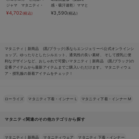
ジャマ マタニティ・
感・吸汗速乾〉ママと
授乳パジャマ【産後も
つくったふんわり授乳
¥4,702
¥3,590
(税込)
(税込)
長く着れる】
ブラキャミ アンダー
INUJIRUSHI（イヌジ
らくらくタイプ
ルシ）
マタニティ｜新商品 (黒/ブラック)系ならエンジェリーベ公式オンラインシ
ョップ。ゆったりとしたシルエット、通気性の良い素材、 そして授乳に便
利なデザインなど、おしゃれで可愛いマタニティ｜新商品 (黒/ブラック)の
定番アイテムから最新アイテムまでご購入いただけます。 マタニティウェ
ア・授乳服の新着アイテムをチェック！
ローライズ
マタニティ下着・インナー L
マタニティ下着・インナー M
マタニティ関連のその他カテゴリから探す
マタニティ｜新商品
マタニティウェア
マタニティ 下着・インナー