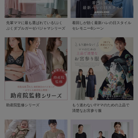
先輩ママに最も選ばれている!ぷく
着回しが効く最新ハレの日スタイル
ぷくダブルガーゼパジャマシリーズ
セレモニー6シーン
助産院監修シリーズ
もう迷わない!!ママのための上品で
清楚なお宮参り服