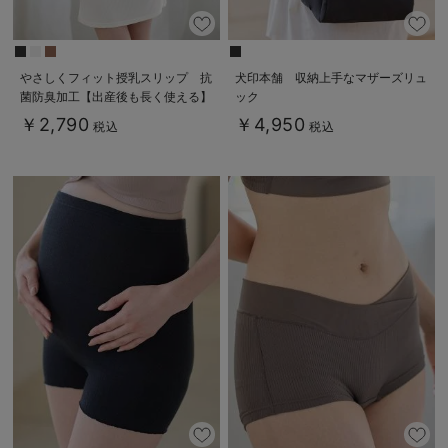
やさしくフィット授乳スリップ 抗
犬印本舗 収納上手なマザーズリュ
菌防臭加工【出産後も長く使える】
ック
￥2,790
￥4,950
税込
税込