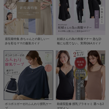
退院着特集 赤ちゃんとの新しい一
妊婦さんの為の喪服マナー 急な訃
歩を彩るママの服装ガイド
報にも慌てない。実用Q&Aガイド
ポコポコガーゼのふんわり授乳ケー
助産院監修 授乳ブラキャミ 選べる2
プ
デザイン