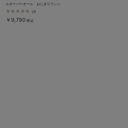
ルオーバーオール おにぎりワンシ
ョルダー マザーズ
1件
￥9,790
税込