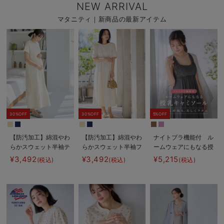
NEW ARRIVAL
マタニティ｜新商品の最新アイテム
30%OFF
30%OFF
5%OFF
【防汚加工】綿混やわ
【防汚加工】綿混やわ
ナイトブラ機能付 ル
らかスウェット半袖テ
らかスウェット半袖フ
ームウェアにもなる授
ィアードネグリジェ
レアワンピース マタ
乳キャミソール
¥3,492
¥3,492
¥5,215
(税込)
(税込)
(税込)
マタニティ・産後【出
ニティ・産後【出産後
産後も長く使える】
も長く使える】