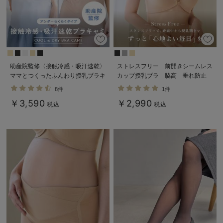
助産院監修〈接触冷感・吸汗速乾〉
ストレスフリー 前開きシームレス
ママとつくったふんわり授乳ブラキ
カップ授乳ブラ 脇高 垂れ防止
ャミ アンダーらくらくタイプ
｜ マタニティ・授乳ブラ脇高
8件
1件
￥3,590
￥2,990
税込
税込