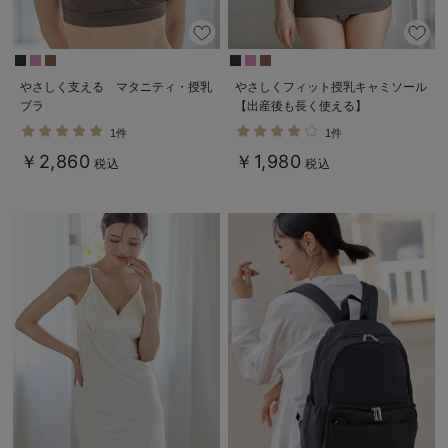
やさしく支える マタニティ・授乳
やさしくフィット授乳キャミソール
ブラ
【出産後も長く使える】
1件
1件
￥2,860
￥1,980
税込
税込