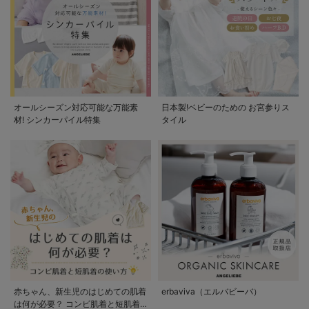
オールシーズン対応可能な万能素
日本製!ベビーのための お宮参りス
材! シンカーパイル特集
タイル
赤ちゃん、新生児のはじめての肌着
erbaviva（エルバビーバ）
は何が必要？ コンビ肌着と短肌着