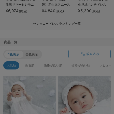
生児サマーセレモニ
製】新生児スムース
生児綿ポンチドレス
デロンギ
ードレス＆帽子セッ
ドレス＆帽子セット
＆帽子セット
¥6,974
¥4,840
¥5,390
(税込)
(税込)
(税込)
ト
入院準備の持ち物チェック
セレモニードレス ランキング一覧
商品一覧
絞り込み
1色表示
全色表示
人気順
新着順
価格が低い順
価格が高い順
レビュー