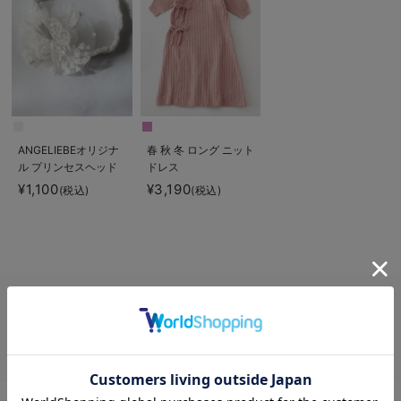
ANGELIEBEオリジナ
春 秋 冬 ロング ニット
ル プリンセスヘッド
ドレス
ドレス
¥1,100
¥3,190
(税込)
(税込)
セレモニードレス 生後1～3ケ月頃ならエンジェリーベ公式オンラインシ
ョップ。ゆったりとしたシルエット、通気性の良い素材、 そして授乳に便
利なデザインなど、おしゃれで可愛いセレモニードレス 生後1～3ケ月頃
の定番アイテムから最新アイテムまでご購入いただけます。 マタニティウ
お気に入り商品を確認する
ェア・授乳服の新着アイテムをチェック！