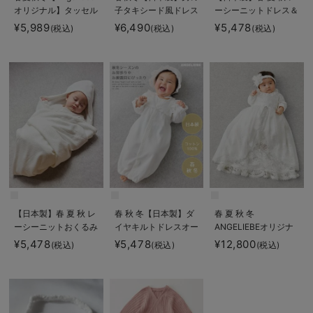
オリジナル】タッセル
子タキシード風ドレス
ーシーニットドレス＆
付きおめかしドレス＆
＆帽子セット
帽子セット
¥5,989
¥6,490
¥5,478
(税込)
(税込)
(税込)
帽子セット
【日本製】春 夏 秋 レ
春 秋 冬【日本製】ダ
春 夏 秋 冬
ーシーニットおくるみ
イヤキルトドレスオー
ANGELIEBEオリジナ
ル&帽子セット
ル プリンセスセレモ
¥5,478
¥5,478
¥12,800
(税込)
(税込)
(税込)
ニードレス