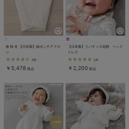
春 秋 冬 【日本製】綿ポンチアフガ
【日本製】リバティ小花柄 ヘッド
ン
ドレス
4件
1件
￥5,478
￥2,200
税込
税込