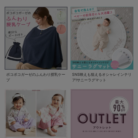
の使い方
ポコポコガーゼのふんわり授乳ケー
SNS映えも狙えるオシャレインテリ
プ
ア!サニーラグマット