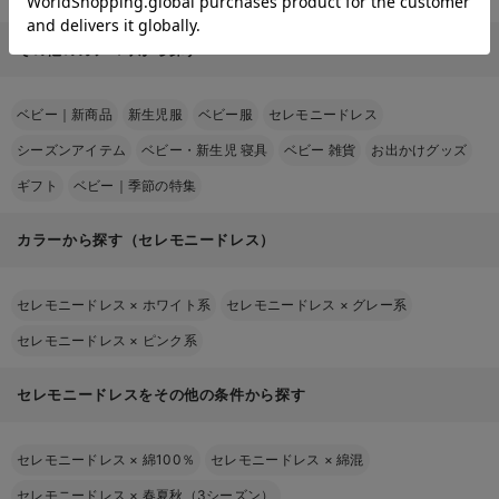
その他のカテゴリから探す
ベビー｜新商品
新生児服
ベビー服
セレモニードレス
シーズンアイテム
ベビー・新生児 寝具
ベビー 雑貨
お出かけグッズ
ギフト
ベビー｜季節の特集
カラーから探す（セレモニードレス）
セレモニードレス
×
ホワイト系
セレモニードレス
×
グレー系
セレモニードレス
×
ピンク系
セレモニードレスをその他の条件から探す
セレモニードレス
×
綿100％
セレモニードレス
×
綿混
セレモニードレス
×
春夏秋（3シーズン）