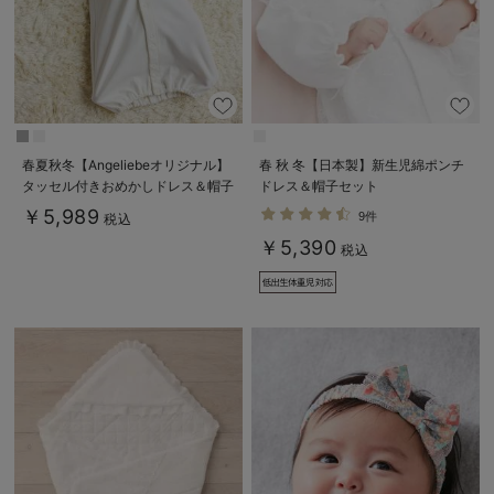
春夏秋冬【Angeliebeオリジナル】
春 秋 冬【日本製】新生児綿ポンチ
タッセル付きおめかしドレス＆帽子
ドレス＆帽子セット
セット
￥5,989
9件
税込
￥5,390
税込