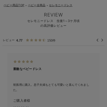
ベビー用品TOP
ベビー全商品
セレモニードレス
＞
＞
REVIEW
セレモニードレス 生後1～3ケ月頃
の高評価レビュー
レビュー
4.77
150件
素敵なベビードレス
初孫用に購入。息子夫婦もとても可愛いと喜んでくれまし
た。
ご購入者様