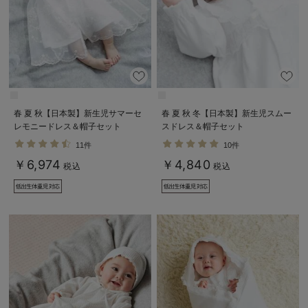
春 夏 秋【日本製】新生児サマーセ
春 夏 秋 冬【日本製】新生児スムー
レモニードレス＆帽子セット
スドレス＆帽子セット
11件
10件
￥6,974
￥4,840
税込
税込