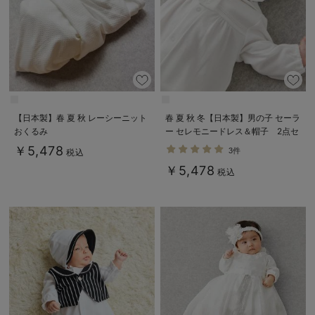
【日本製】春 夏 秋 レーシーニット
春 夏 秋 冬【日本製】男の子 セーラ
おくるみ
ー セレモニードレス＆帽子 2点セ
ット
￥5,478
3件
税込
￥5,478
税込