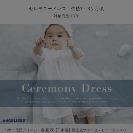
コンビ肌着・新生児/ベビー肌着
ベビー ワンピース
ベビー袴
ベビー ブランケット・タオルケット
子育て便利家電
抱っこ紐
夏のお役立ちベビーウェア
【アウトレット】トップス・授乳トップス
透け防止
再入荷｜アウター
トップス
【37周年祭セール】4
【〜10℃】3月中旬
涼しくて可愛い「ワン
デニム
きれいめトップス派
マタニティインナー
【オフィスカジュアル
パンツタイプ
【フォーマル】ボトム
【ベビー】半袖
2WAYオール
Aライン ・フレアワ
〜5,000円（税込）
綿混素材
赤ちゃんへ使うもの
【冬のあったか特集】
セレモニードレス 生後1～3ケ月頃
ツーウェイオール・2WAYオール（新生児）
ベビー パンツ
おくるみ（新生児）
プレイマット・ベビー マット
ベビーケープ
シンカーパイル特集
【アウトレット】ボトムス
見えてもカワイイ
パンツ
レギンス
きれいめスカート派
ベビー
【フォーマル】トップ
【ベビー】グッズ
コンビ肌着
Iライン ・タイトシ
〜10,000円（税込）
腹巻・ひざ上パンツ
産後に使うグッズ
【冬のあったか特集】
対象商品 16件
ベビー ブルマ
ベビー 雑貨 小物
ベビーの動物なりきり特集
【アウトレット】パジャマ
コットン素材
スカート
オフィス
きれいめ美脚パンツ派
短肌着
快適ウェア10%OFF
ジャンパースカート/
10,001円（税込）〜
保温&リカバリー
【冬のあったか特集】
ベビー スカート
ベビー安全グッズ
ベビー 夏のお役立ちグッズ特集
【アウトレット】インナー
冷房対策
パジャマ
ツィード派
セット
ワーク・オフィス
女の子におススメのギ
レギンス・タイツ
ベビートップス
ベビーおもちゃ
【素材別】ベビーロンパース特集
【アウトレット】ベビー
接触冷感素材
インナー
MAX55%OFF ブラッ
王道シンプル派
カジュアル
男の子におススメのギ
カップ付きインナー
ベビー アウター
メモリアルグッズ
袴ロンパース特集
Tシャツブラ
雑貨
セットアップ派
フォーマル / オケー
定番ギフト
あったか度◎
ベビー セットアップ
授乳・調乳・お食事
ブラトップ
ベビー
あったかアイテム｜ベ
もらって嬉しいギフト
裏起毛素材
スタイ・よだれかけ（新生児・ベビー）
哺乳瓶
親子セット
かわいくておもしろい
ベビー帽子（新生児・乳児）
赤ちゃん 洗剤・洗濯用品・お掃除
快適機能ウェア特集 トップス
何枚あっても嬉しいア
新生児スリーパー・ベビーパジャマ
赤ちゃん お風呂・ベビースキンケア
快適機能ウェア特集 ボトムス
長く使えるアイテム
おむつ関連グッズ
快適機能ウェア特集 パジャマ
ベビーシューズ・ファーストシューズ・ベビー靴下
お部屋映えアイテム
バナー使用アイテム：
春 夏 秋【日本製】新生児サマーセレモニードレス＆