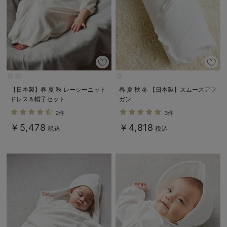
【日本製】春 夏 秋 レーシーニット
春 夏 秋 冬 【日本製】スムースアフ
ドレス＆帽子セット
ガン
2件
3件
￥5,478
￥4,818
税込
税込