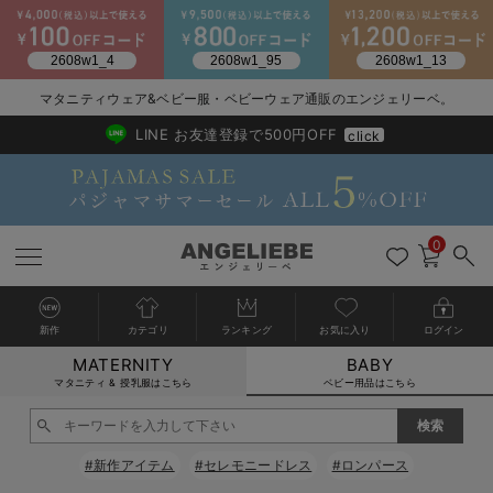
マタニティウェア&ベビー服・ベビーウェア通販のエンジェリーベ。
2026/NewArrival
送料495円(一部地域を除く) 7,700円以上で送料無料
LINE お友達登録で500円OFF
click
0
新作
カテゴリ
ランキング
お気に入り
ログイン
MATERNITY
BABY
戻る
戻る
戻る
戻る
戻る
戻る
戻る
戻る
戻る
戻る
戻る
戻る
戻る
戻る
戻る
戻る
戻る
戻る
戻る
戻る
戻る
戻る
戻る
戻る
戻る
戻る
戻る
戻る
戻る
戻る
戻る
カートに入れる
マタニティ & 授乳服はこちら
ベビー用品はこちら
新生児服全て
ベビー服全て
シーズンアイテム全て
ベビー・新生児 寝具全て
ベビー 雑貨全て
お出かけグッズ全て
ベビー｜季節の特集全て
アウトレット全て
特集全て
再入荷全て
送料無料アイテム全て
ブラキャミ おまとめ
【37周年祭セール】
気温差別オススメアイ
マタニティウェア お
こだわりの履き心地！
出産準備応援割全て
春のマタニティワンピ
Gift Selection 
冬の冷え対策インナー
入院準備の持ち物チェ
冬のあったか特集全て
閉じる
出産準備
ロンパース・カバーオール
甚平・浴衣
ベビーベッド・布団 （ベビー・新生児）
ベビーカー
猛暑からベビーを守るひんやりグッズ
【アウトレット】ワンピース
抗菌防臭加工
再入荷｜インナー
ベビーチェア（ハイローチェア）・ベビーラック
ワンピース
【37周年祭セール】2
【15℃】3月下旬～
動きやすく着回しでき
強撚スムース(コスパ
【おまとめ割】パジャ
カジュアル
ジャケット派
マタニティパジャマ
【オフィスカジュアル
レギンスタイプ
【フォーマル】ワンピ
【ベビー】長袖
ハンカチ
快適ウェア10%OFF
セットアップ・ レイ
〜3,000円（税込）
薄くてあったか
入院してすぐ使うグッ
【冬のあったか特集】
#新作アイテム
#セレモニードレス
#ロンパース