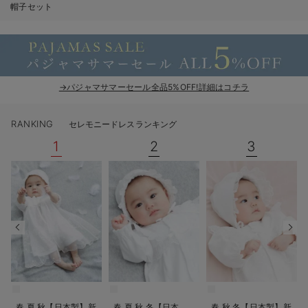
帽子セット
ベビー リュック
erbaviva（エルバビーバ）
ベビー 小物
安心の日本製。先輩ママが買ってよかった！本当に必要な出産準備品
ハレの日に着るANGELIEBEのセレモニー
→パジャマサマーセール全品5%OFF!詳細はコチラ
買って正解！高評価レビューアイテム
冬に可愛いニットがお得！
RANKING
セレモニードレスランキング
1
2
3
親子コーデ｜ママとベビーにおすすめ！
便利な育児家電
Gift Selection 出産祝い
ロンパースはいつからいつまで使う？選ぶポイントも解説！
保育園・入園準備特集
ファルスカ
春 夏 秋【日本製】新
春 夏 秋 冬【日本
春 秋 冬【日本製】新