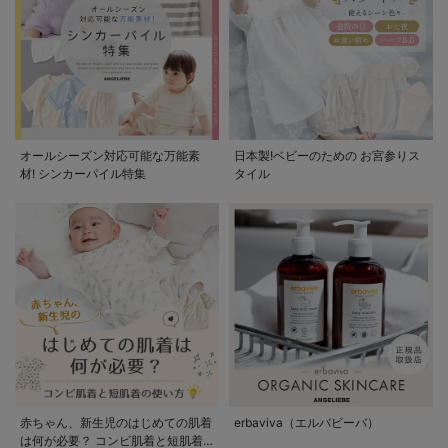
オールシーズン対応可能な万能素
日本製!ベビーのための お宮参りス
材! シンカーパイル特集
タイル
赤ちゃん、新生児のはじめての肌着
erbaviva（エルバビーバ）
は何が必要？ コンビ肌着と短肌着