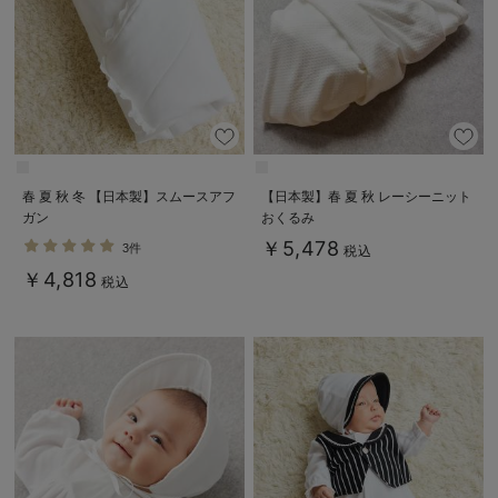
春 夏 秋 冬 【日本製】スムースアフ
【日本製】春 夏 秋 レーシーニット
ガン
おくるみ
￥5,478
3件
税込
￥4,818
税込