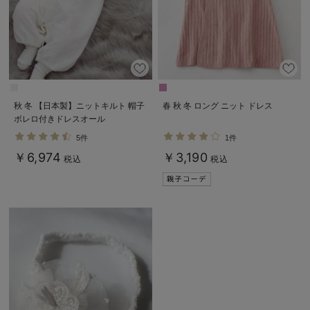
秋 冬 【日本製】ニットキルト 帽子
春 秋 冬 ロング ニット ドレス
ボレロ付きドレスオール
5件
1件
￥6,974
￥3,190
税込
税込