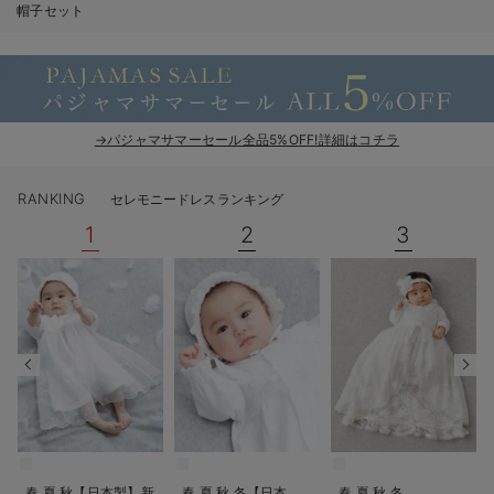
帽子セット
ベビー リュック
erbaviva（エルバビーバ）
ベビー 小物
安心の日本製。先輩ママが買ってよかった！本当に必要な出産準備品
ハレの日に着るANGELIEBEのセレモニー
→パジャマサマーセール全品5%OFF!詳細はコチラ
買って正解！高評価レビューアイテム
冬に可愛いニットがお得！
RANKING
セレモニードレスランキング
1
2
3
親子コーデ｜ママとベビーにおすすめ！
便利な育児家電
Gift Selection 出産祝い
ロンパースはいつからいつまで使う？選ぶポイントも解説！
保育園・入園準備特集
ファルスカ
春 夏 秋【日本製】新
春 夏 秋 冬【日本
春 夏 秋 冬