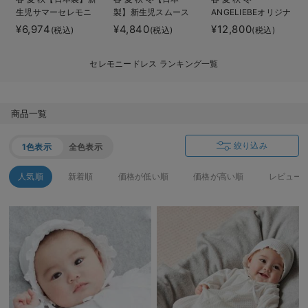
生児サマーセレモニ
製】新生児スムース
ANGELIEBEオリジナ
デロンギ
ードレス＆帽子セッ
ドレス＆帽子セット
ル プリンセスセレモ
¥6,974
¥4,840
¥12,800
(税込)
(税込)
(税込)
ト
ニードレス
入院準備の持ち物チェック
セレモニードレス ランキング一覧
商品一覧
絞り込み
1色表示
全色表示
人気順
新着順
価格が低い順
価格が高い順
レビュー