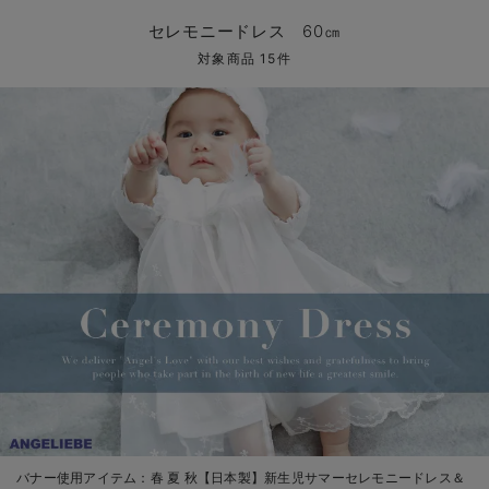
コンビ肌着・新生児/ベビー肌着
ベビー ワンピース
ベビー袴
ベビー ブランケット・タオルケット
子育て便利家電
抱っこ紐
夏のお役立ちベビーウェア
【アウトレット】トップス・授乳トップス
透け防止
再入荷｜アウター
トップス
【37周年祭セール】4
【〜10℃】3月中旬
涼しくて可愛い「ワン
デニム
きれいめトップス派
マタニティインナー
【オフィスカジュアル
パンツタイプ
【フォーマル】ボトム
【ベビー】半袖
2WAYオール
Aライン ・フレアワ
〜5,000円（税込）
綿混素材
赤ちゃんへ使うもの
【冬のあったか特集】
セレモニードレス 60㎝
ツーウェイオール・2WAYオール（新生児）
ベビー パンツ
おくるみ（新生児）
プレイマット・ベビー マット
ベビーケープ
シンカーパイル特集
【アウトレット】ボトムス
見えてもカワイイ
パンツ
レギンス
きれいめスカート派
ベビー
【フォーマル】トップ
【ベビー】グッズ
コンビ肌着
Iライン ・タイトシ
〜10,000円（税込）
腹巻・ひざ上パンツ
産後に使うグッズ
【冬のあったか特集】
対象商品 15件
ベビー ブルマ
ベビー 雑貨 小物
ベビーの動物なりきり特集
【アウトレット】パジャマ
コットン素材
スカート
オフィス
きれいめ美脚パンツ派
短肌着
快適ウェア10%OFF
ジャンパースカート/
10,001円（税込）〜
保温&リカバリー
【冬のあったか特集】
ベビー スカート
ベビー安全グッズ
ベビー 夏のお役立ちグッズ特集
【アウトレット】インナー
冷房対策
パジャマ
ツィード派
セット
ワーク・オフィス
女の子におススメのギ
レギンス・タイツ
ベビートップス
ベビーおもちゃ
【素材別】ベビーロンパース特集
【アウトレット】ベビー
接触冷感素材
インナー
MAX55%OFF ブラッ
王道シンプル派
カジュアル
男の子におススメのギ
カップ付きインナー
ベビー アウター
メモリアルグッズ
袴ロンパース特集
Tシャツブラ
雑貨
セットアップ派
フォーマル / オケー
定番ギフト
あったか度◎
ベビー セットアップ
授乳・調乳・お食事
ブラトップ
ベビー
あったかアイテム｜ベ
もらって嬉しいギフト
裏起毛素材
スタイ・よだれかけ（新生児・ベビー）
哺乳瓶
親子セット
かわいくておもしろい
ベビー帽子（新生児・乳児）
赤ちゃん 洗剤・洗濯用品・お掃除
快適機能ウェア特集 トップス
何枚あっても嬉しいア
新生児スリーパー・ベビーパジャマ
赤ちゃん お風呂・ベビースキンケア
快適機能ウェア特集 ボトムス
長く使えるアイテム
おむつ関連グッズ
快適機能ウェア特集 パジャマ
ベビーシューズ・ファーストシューズ・ベビー靴下
お部屋映えアイテム
バナー使用アイテム：
春 夏 秋【日本製】新生児サマーセレモニードレス＆