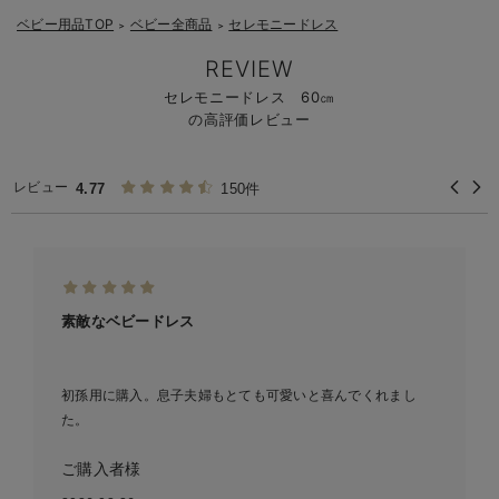
ベビー用品TOP
ベビー全商品
セレモニードレス
＞
＞
REVIEW
セレモニードレス 60㎝
の高評価レビュー
レビュー
4.77
150件
素敵なベビードレス
初孫用に購入。息子夫婦もとても可愛いと喜んでくれまし
た。
ご購入者様