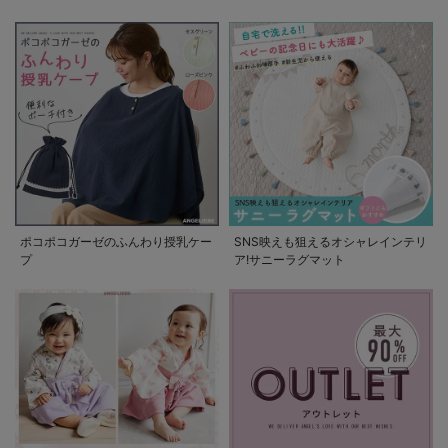
の使い方
ポコポコガーゼのふんわり授乳ケー
SNS映えも狙えるオシャレインテリ
プ
ア!サニーラグマット