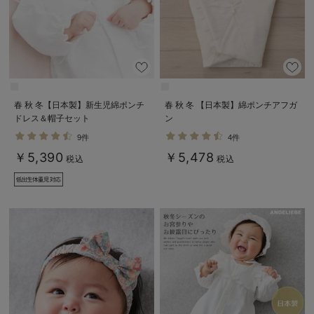
春 秋 冬【日本製】新生児綿ポンチ
春 秋 冬 【日本製】綿ポンチアフガ
ドレス＆帽子セット
ン
9件
4件
￥5,390
￥5,478
税込
税込