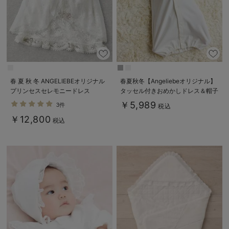
春 夏 秋 冬 ANGELIEBEオリジナル
春夏秋冬【Angeliebeオリジナル】
プリンセスセレモニードレス
タッセル付きおめかしドレス＆帽子
セット
￥5,989
3件
税込
￥12,800
税込