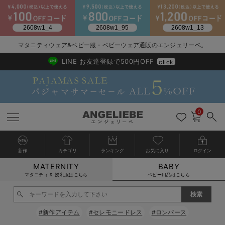
マタニティウェア&ベビー服・ベビーウェア通販のエンジェリーベ。
2026/NewArrival
送料495円(一部地域を除く) 7,700円以上で送料無料
LINE お友達登録で500円OFF
click
0
新作
カテゴリ
ランキング
お気に入り
ログイン
MATERNITY
BABY
戻る
戻る
戻る
戻る
戻る
戻る
戻る
戻る
戻る
戻る
戻る
戻る
戻る
戻る
戻る
戻る
戻る
戻る
戻る
戻る
戻る
戻る
戻る
戻る
戻る
戻る
戻る
戻る
戻る
戻る
戻る
カートに入れる
マタニティ & 授乳服はこちら
ベビー用品はこちら
新生児服全て
ベビー服全て
シーズンアイテム全て
ベビー・新生児 寝具全て
ベビー 雑貨全て
お出かけグッズ全て
ベビー｜季節の特集全て
アウトレット全て
特集全て
再入荷全て
送料無料アイテム全て
ブラキャミ おまとめ
【37周年祭セール】
気温差別オススメアイ
マタニティウェア お
こだわりの履き心地！
出産準備応援割全て
春のマタニティワンピ
Gift Selection 
冬の冷え対策インナー
入院準備の持ち物チェ
冬のあったか特集全て
閉じる
出産準備
ロンパース・カバーオール
甚平・浴衣
ベビーベッド・布団 （ベビー・新生児）
ベビーカー
猛暑からベビーを守るひんやりグッズ
【アウトレット】ワンピース
抗菌防臭加工
再入荷｜インナー
ベビーチェア（ハイローチェア）・ベビーラック
ワンピース
【37周年祭セール】2
【15℃】3月下旬～
動きやすく着回しでき
強撚スムース(コスパ
【おまとめ割】パジャ
カジュアル
ジャケット派
マタニティパジャマ
【オフィスカジュアル
レギンスタイプ
【フォーマル】ワンピ
【ベビー】長袖
ハンカチ
快適ウェア10%OFF
セットアップ・ レイ
〜3,000円（税込）
薄くてあったか
入院してすぐ使うグッ
【冬のあったか特集】
#新作アイテム
#セレモニードレス
#ロンパース