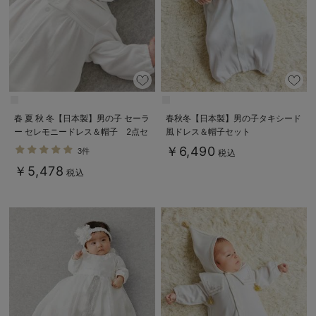
春 夏 秋 冬【日本製】男の子 セーラ
春秋冬【日本製】男の子タキシード
ー セレモニードレス＆帽子 2点セ
風ドレス＆帽子セット
ット
￥6,490
3件
税込
￥5,478
税込