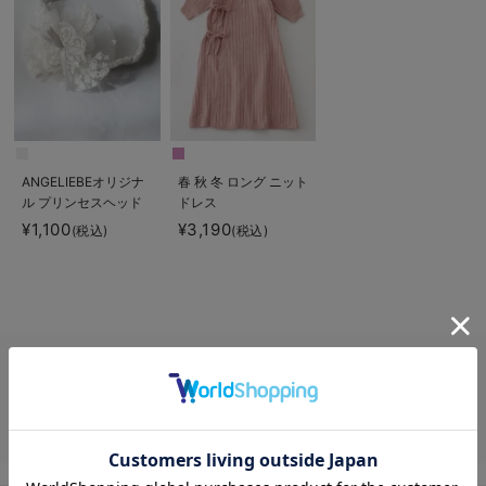
ANGELIEBEオリジナ
春 秋 冬 ロング ニット
ル プリンセスヘッド
ドレス
ドレス
¥1,100
¥3,190
(税込)
(税込)
セレモニードレス 60㎝ならエンジェリーベ公式オンラインショップ。ゆ
ったりとしたシルエット、通気性の良い素材、 そして授乳に便利なデザイ
ンなど、おしゃれで可愛いセレモニードレス 60㎝の定番アイテムから最
新アイテムまでご購入いただけます。 マタニティウェア・授乳服の新着ア
お気に入り商品を確認する
イテムをチェック！