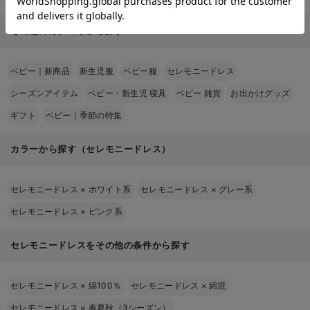
その他のカテゴリから探す
ベビー｜新商品
新生児服
ベビー服
セレモニードレス
シーズンアイテム
ベビー・新生児 寝具
ベビー 雑貨
お出かけグッズ
ギフト
ベビー｜季節の特集
カラーから探す（セレモニードレス）
セレモニードレス
×
ホワイト系
セレモニードレス
×
グレー系
セレモニードレス
×
ピンク系
セレモニードレスをその他の条件から探す
セレモニードレス
×
綿100％
セレモニードレス
×
綿混
セレモニードレス
×
春夏秋（3シーズン）