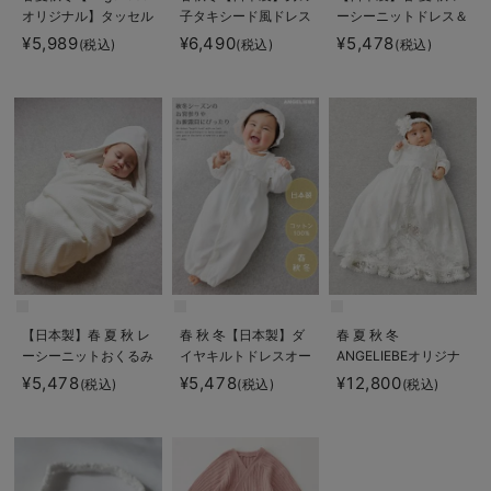
オリジナル】タッセル
子タキシード風ドレス
ーシーニットドレス＆
付きおめかしドレス＆
＆帽子セット
帽子セット
¥5,989
¥6,490
¥5,478
(税込)
(税込)
(税込)
帽子セット
【日本製】春 夏 秋 レ
春 秋 冬【日本製】ダ
春 夏 秋 冬
ーシーニットおくるみ
イヤキルトドレスオー
ANGELIEBEオリジナ
ル&帽子セット
ル プリンセスセレモ
¥5,478
¥5,478
¥12,800
(税込)
(税込)
(税込)
ニードレス