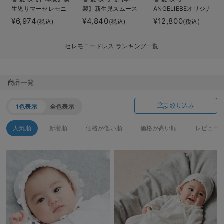
生児サマーセレモニ
製】新生児スムース
ANGELIEBEオリジナ
デロンギ
ードレス＆帽子セッ
ドレス＆帽子セット
ル プリンセスセレモ
¥6,974
¥4,840
¥12,800
(税込)
(税込)
(税込)
ト
ニードレス
入院準備の持ち物チェック
セレモニードレス ランキング一覧
商品一覧
絞り込み
1色表示
全色表示
人気順
新着順
価格が低い順
価格が高い順
レビュー