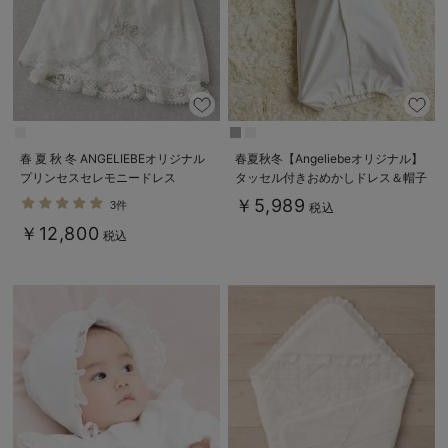
春 夏 秋 冬 ANGELIEBEオリジナル
春夏秋冬【Angeliebeオリジナル】
プリンセスセレモニードレス
タッセル付きおめかしドレス＆帽子
セット
￥5,989
3件
税込
￥12,800
税込