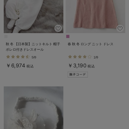
秋 冬 【日本製】ニットキルト 帽子
春 秋 冬 ロング ニット ドレス
ボレロ付きドレスオール
5件
1件
￥6,974
￥3,190
税込
税込