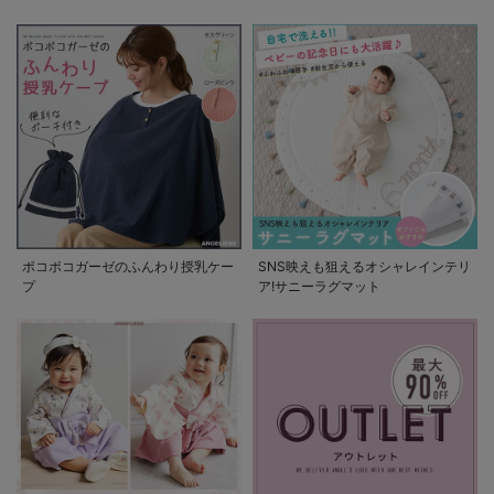
の使い方
ポコポコガーゼのふんわり授乳ケー
SNS映えも狙えるオシャレインテリ
プ
ア!サニーラグマット