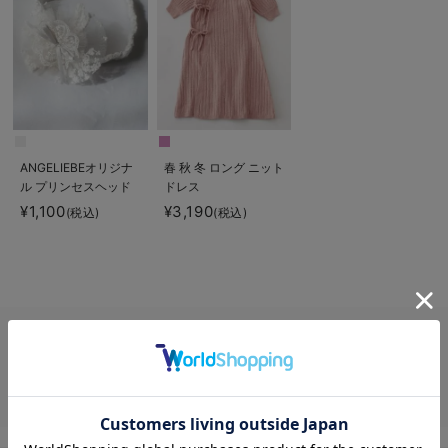
ANGELIEBEオリジナ
春 秋 冬 ロング ニット
ル プリンセスヘッド
ドレス
ドレス
¥1,100
¥3,190
(税込)
(税込)
セレモニードレス 50㎝ならエンジェリーベ公式オンラインショップ。ゆ
ったりとしたシルエット、通気性の良い素材、 そして授乳に便利なデザイ
ンなど、おしゃれで可愛いセレモニードレス 50㎝の定番アイテムから最
新アイテムまでご購入いただけます。 マタニティウェア・授乳服の新着ア
お気に入り商品を確認する
イテムをチェック！