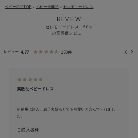
ベビー用品TOP
ベビー全商品
セレモニードレス
＞
＞
REVIEW
セレモニードレス 50㎝
の高評価レビュー
レビュー
4.77
150件
素敵なベビードレス
初孫用に購入。息子夫婦もとても可愛いと喜んでくれまし
た。
ご購入者様