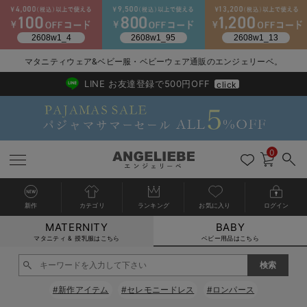
マタニティウェア&ベビー服・ベビーウェア通販のエンジェリーベ。
2026/NewArrival
送料495円(一部地域を除く) 7,700円以上で送料無料
LINE お友達登録で500円OFF
click
0
新作
カテゴリ
ランキング
お気に入り
ログイン
MATERNITY
BABY
戻る
戻る
戻る
戻る
戻る
戻る
戻る
戻る
戻る
戻る
戻る
戻る
戻る
戻る
戻る
戻る
戻る
戻る
戻る
戻る
戻る
戻る
戻る
戻る
戻る
戻る
戻る
戻る
戻る
戻る
戻る
カートに入れる
マタニティ & 授乳服はこちら
ベビー用品はこちら
新生児服全て
ベビー服全て
シーズンアイテム全て
ベビー・新生児 寝具全て
ベビー 雑貨全て
お出かけグッズ全て
ベビー｜季節の特集全て
アウトレット全て
特集全て
再入荷全て
送料無料アイテム全て
ブラキャミ おまとめ
【37周年祭セール】
気温差別オススメアイ
マタニティウェア お
こだわりの履き心地！
出産準備応援割全て
春のマタニティワンピ
Gift Selection 
冬の冷え対策インナー
入院準備の持ち物チェ
冬のあったか特集全て
閉じる
出産準備
ロンパース・カバーオール
甚平・浴衣
ベビーベッド・布団 （ベビー・新生児）
ベビーカー
猛暑からベビーを守るひんやりグッズ
【アウトレット】ワンピース
抗菌防臭加工
再入荷｜インナー
ベビーチェア（ハイローチェア）・ベビーラック
ワンピース
【37周年祭セール】2
【15℃】3月下旬～
動きやすく着回しでき
強撚スムース(コスパ
【おまとめ割】パジャ
カジュアル
ジャケット派
マタニティパジャマ
【オフィスカジュアル
レギンスタイプ
【フォーマル】ワンピ
【ベビー】長袖
ハンカチ
快適ウェア10%OFF
セットアップ・ レイ
〜3,000円（税込）
薄くてあったか
入院してすぐ使うグッ
【冬のあったか特集】
#新作アイテム
#セレモニードレス
#ロンパース