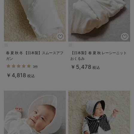
春 夏 秋 冬 【日本製】スムースアフ
【日本製】春 夏 秋 レーシーニット
ガン
おくるみ
￥5,478
3件
税込
￥4,818
税込