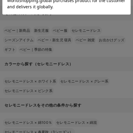
その他のカテゴリから探す
ベビー｜新商品
新生児服
ベビー服
セレモニードレス
シーズンアイテム
ベビー・新生児 寝具
ベビー 雑貨
お出かけグッズ
ギフト
ベビー｜季節の特集
カラーから探す（セレモニードレス）
セレモニードレス
×
ホワイト系
セレモニードレス
×
グレー系
セレモニードレス
×
ピンク系
セレモニードレスをその他の条件から探す
セレモニードレス
×
綿100％
セレモニードレス
×
綿混
セレモニードレス
×
春夏秋（3シーズン）