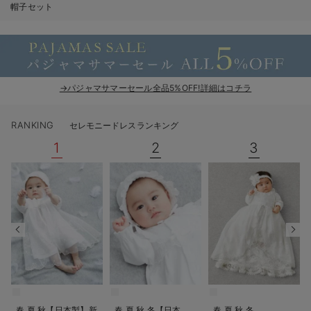
帽子セット
ベビー リュック
erbaviva（エルバビーバ）
ベビー 小物
安心の日本製。先輩ママが買ってよかった！本当に必要な出産準備品
ハレの日に着るANGELIEBEのセレモニー
→パジャマサマーセール全品5%OFF!詳細はコチラ
買って正解！高評価レビューアイテム
冬に可愛いニットがお得！
RANKING
セレモニードレスランキング
1
2
3
親子コーデ｜ママとベビーにおすすめ！
便利な育児家電
Gift Selection 出産祝い
ロンパースはいつからいつまで使う？選ぶポイントも解説！
保育園・入園準備特集
ファルスカ
春 夏 秋【日本製】新
春 夏 秋 冬【日本
春 夏 秋 冬