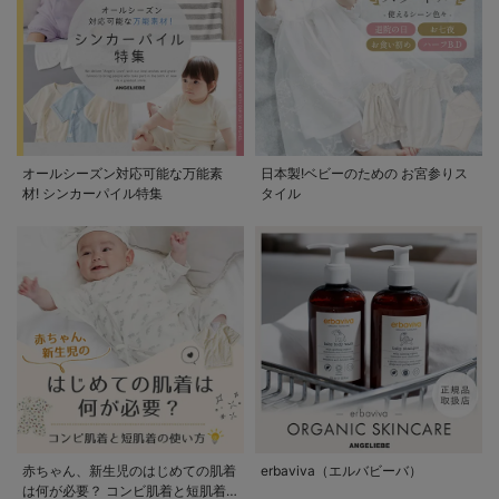
オールシーズン対応可能な万能素
日本製!ベビーのための お宮参りス
材! シンカーパイル特集
タイル
赤ちゃん、新生児のはじめての肌着
erbaviva（エルバビーバ）
は何が必要？ コンビ肌着と短肌着