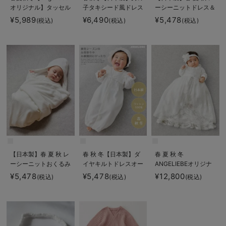
オリジナル】タッセル
子タキシード風ドレス
ーシーニットドレス＆
付きおめかしドレス＆
＆帽子セット
帽子セット
¥5,989
¥6,490
¥5,478
(税込)
(税込)
(税込)
帽子セット
【日本製】春 夏 秋 レ
春 秋 冬【日本製】ダ
春 夏 秋 冬
ーシーニットおくるみ
イヤキルトドレスオー
ANGELIEBEオリジナ
ル&帽子セット
ル プリンセスセレモ
¥5,478
¥5,478
¥12,800
(税込)
(税込)
(税込)
ニードレス