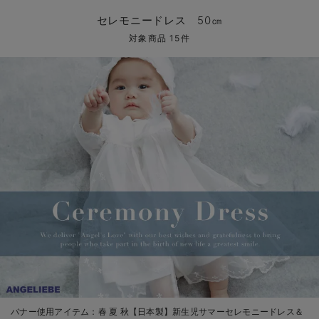
コンビ肌着・新生児/ベビー肌着
ベビー ワンピース
ベビー袴
ベビー ブランケット・タオルケット
子育て便利家電
抱っこ紐
夏のお役立ちベビーウェア
【アウトレット】トップス・授乳トップス
透け防止
再入荷｜アウター
トップス
【37周年祭セール】4
【〜10℃】3月中旬
涼しくて可愛い「ワン
デニム
きれいめトップス派
マタニティインナー
【オフィスカジュアル
パンツタイプ
【フォーマル】ボトム
【ベビー】半袖
2WAYオール
Aライン ・フレアワ
〜5,000円（税込）
綿混素材
赤ちゃんへ使うもの
【冬のあったか特集】
セレモニードレス 50㎝
ツーウェイオール・2WAYオール（新生児）
ベビー パンツ
おくるみ（新生児）
プレイマット・ベビー マット
ベビーケープ
シンカーパイル特集
【アウトレット】ボトムス
見えてもカワイイ
パンツ
レギンス
きれいめスカート派
ベビー
【フォーマル】トップ
【ベビー】グッズ
コンビ肌着
Iライン ・タイトシ
〜10,000円（税込）
腹巻・ひざ上パンツ
産後に使うグッズ
【冬のあったか特集】
対象商品 15件
ベビー ブルマ
ベビー 雑貨 小物
ベビーの動物なりきり特集
【アウトレット】パジャマ
コットン素材
スカート
オフィス
きれいめ美脚パンツ派
短肌着
快適ウェア10%OFF
ジャンパースカート/
10,001円（税込）〜
保温&リカバリー
【冬のあったか特集】
ベビー スカート
ベビー安全グッズ
ベビー 夏のお役立ちグッズ特集
【アウトレット】インナー
冷房対策
パジャマ
ツィード派
セット
ワーク・オフィス
女の子におススメのギ
レギンス・タイツ
ベビートップス
ベビーおもちゃ
【素材別】ベビーロンパース特集
【アウトレット】ベビー
接触冷感素材
インナー
MAX55%OFF ブラッ
王道シンプル派
カジュアル
男の子におススメのギ
カップ付きインナー
ベビー アウター
メモリアルグッズ
袴ロンパース特集
Tシャツブラ
雑貨
セットアップ派
フォーマル / オケー
定番ギフト
あったか度◎
ベビー セットアップ
授乳・調乳・お食事
ブラトップ
ベビー
あったかアイテム｜ベ
もらって嬉しいギフト
裏起毛素材
スタイ・よだれかけ（新生児・ベビー）
哺乳瓶
親子セット
かわいくておもしろい
ベビー帽子（新生児・乳児）
赤ちゃん 洗剤・洗濯用品・お掃除
快適機能ウェア特集 トップス
何枚あっても嬉しいア
新生児スリーパー・ベビーパジャマ
赤ちゃん お風呂・ベビースキンケア
快適機能ウェア特集 ボトムス
長く使えるアイテム
おむつ関連グッズ
快適機能ウェア特集 パジャマ
ベビーシューズ・ファーストシューズ・ベビー靴下
お部屋映えアイテム
バナー使用アイテム：
春 夏 秋【日本製】新生児サマーセレモニードレス＆