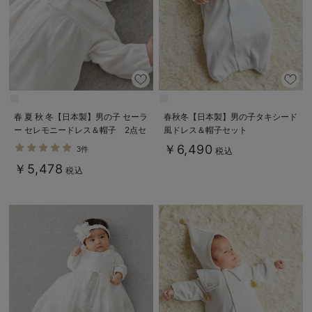
春 夏 秋 冬【日本製】男の子 セーラ
春秋冬【日本製】男の子タキシード
ー セレモニードレス＆帽子 2点セ
風ドレス＆帽子セット
ット
￥6,490
3件
税込
￥5,478
税込