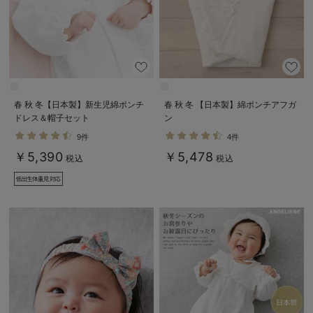
春 秋 冬【日本製】新生児綿ポンチ
春 秋 冬 【日本製】綿ポンチアフガ
ドレス＆帽子セット
ン
9件
4件
￥5,390
￥5,478
税込
税込