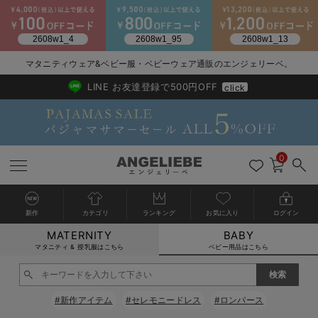
2026/NewArrival
送料495円(一部地域を除く) 7,700円以上で送料無料
マタニティウェア&ベビー服・ベビーウェア通販のエンジェリーベ。
LINE お友達登録で500円OFF
click
0
新作
カテゴリ
ランキング
お気に入り
ログイン
MATERNITY
BABY
戻る
戻る
戻る
戻る
戻る
戻る
戻る
戻る
戻る
戻る
戻る
戻る
戻る
戻る
戻る
戻る
戻る
戻る
戻る
戻る
戻る
戻る
戻る
戻る
戻る
戻る
戻る
戻る
戻る
戻る
戻る
カートに入れる
マタニティ & 授乳服はこちら
ベビー用品はこちら
新生児服全て
ベビー服全て
シーズンアイテム全て
ベビー・新生児 寝具全て
ベビー 雑貨全て
お出かけグッズ全て
ベビー｜季節の特集全て
アウトレット全て
特集全て
再入荷全て
送料無料アイテム全て
ブラキャミ おまとめ
【37周年祭セール】
気温差別オススメアイ
マタニティウェア お
こだわりの履き心地！
出産準備応援割全て
春のマタニティワンピ
Gift Selection 
冬の冷え対策インナー
入院準備の持ち物チェ
冬のあったか特集全て
閉じる
出産準備
ロンパース・カバーオール
甚平・浴衣
ベビーベッド・布団 （ベビー・新生児）
ベビーカー
猛暑からベビーを守るひんやりグッズ
【アウトレット】ワンピース
抗菌防臭加工
再入荷｜インナー
ベビーチェア（ハイローチェア）・ベビーラック
ワンピース
【37周年祭セール】2
【15℃】3月下旬～
動きやすく着回しでき
強撚スムース(コスパ
【おまとめ割】パジャ
カジュアル
ジャケット派
マタニティパジャマ
【オフィスカジュアル
レギンスタイプ
【フォーマル】ワンピ
【ベビー】長袖
ハンカチ
快適ウェア10%OFF
セットアップ・ レイ
〜3,000円（税込）
薄くてあったか
入院してすぐ使うグッ
【冬のあったか特集】
#新作アイテム
#セレモニードレス
#ロンパース