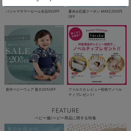
パジャマサマーセール全品5%OFF
夏休み応援クーポン MAX2,000円
OFF
新作ベビーウェア 最大20%OFF
ファルスカ レビュー投稿でノベル
ティプレゼント!
FEATURE
ベビー服/ベビー用品に関する特集