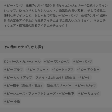
ベビー パンツ 生後7ケ月～1歳6ケ月頃ならエンジェリーベ公式オンライン
ショップ。ゆったりとしたシルエット、通気性の良い素材、 そして授乳に
便利なデザインなど、おしゃれで可愛いベビー パンツ 生後7ケ月～1歳6ケ
月頃の定番アイテムから最新アイテムまでご購入いただけます。 マタニテ
ィウェア・授乳服の新着アイテムをチェック！
その他のカテゴリから探す
ロンパース・カバーオール
ベビー ワンピース
ベビー パンツ
ベビー ブルマ
ベビー スカート
ベビートップス
ベビー アウター
ベビー セットアップ
スタイ・よだれかけ（新生児・ベビー）
ベビー帽子（新生児・乳児）
新生児スリーパー・ベビーパジャマ
ベビーシューズ・ファーストシューズ・ベビー靴下
ベビー リュック
ベビー 小物