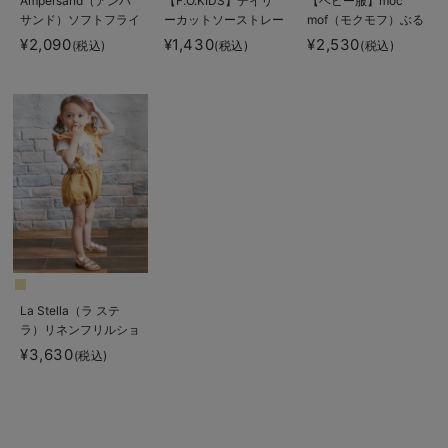
Ampersand（アンパ
【F.O.KIDS】デイリ
【ベビー服】moc
サンド）ソフトフライ
ーカットソーストレー
mof（モクモフ）ぶる
スベビーパンツ
トパンツ
パン
¥2,090
¥1,430
¥2,530
(税込)
(税込)
(税込)
La Stella（ラ ステ
ラ）リネンフリルショ
ルダーサロペット
¥3,630
(税込)