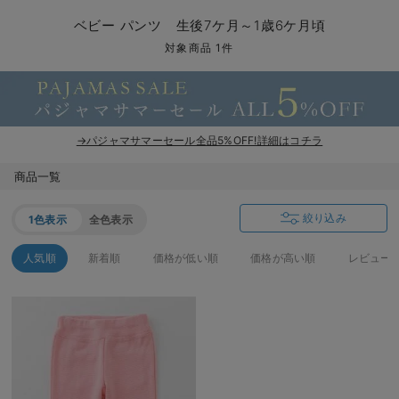
コンビ肌着・新生児/ベビー肌着
ベビー ワンピース
ベビー袴
ベビー ブランケット・タオルケット
子育て便利家電
抱っこ紐
夏のお役立ちベビーウェア
【アウトレット】トップス・授乳トップス
透け防止
再入荷｜アウター
トップス
【37周年祭セール】4
【〜10℃】3月中旬
涼しくて可愛い「ワン
デニム
きれいめトップス派
マタニティインナー
【オフィスカジュアル
パンツタイプ
【フォーマル】ボトム
【ベビー】半袖
2WAYオール
Aライン ・フレアワ
〜5,000円（税込）
綿混素材
赤ちゃんへ使うもの
【冬のあったか特集】
ベビー パンツ 生後7ケ月～1歳6ケ月頃
ツーウェイオール・2WAYオール（新生児）
ベビー パンツ
おくるみ（新生児）
プレイマット・ベビー マット
ベビーケープ
シンカーパイル特集
【アウトレット】ボトムス
見えてもカワイイ
パンツ
レギンス
きれいめスカート派
ベビー
【フォーマル】トップ
【ベビー】グッズ
コンビ肌着
Iライン ・タイトシ
〜10,000円（税込）
腹巻・ひざ上パンツ
産後に使うグッズ
【冬のあったか特集】
対象商品 1件
ベビー ブルマ
ベビー 雑貨 小物
ベビーの動物なりきり特集
【アウトレット】パジャマ
コットン素材
スカート
オフィス
きれいめ美脚パンツ派
短肌着
快適ウェア10%OFF
ジャンパースカート/
10,001円（税込）〜
保温&リカバリー
【冬のあったか特集】
ベビー スカート
ベビー安全グッズ
ベビー 夏のお役立ちグッズ特集
【アウトレット】インナー
冷房対策
パジャマ
ツィード派
セット
ワーク・オフィス
女の子におススメのギ
レギンス・タイツ
→パジャマサマーセール全品5%OFF!詳細はコチラ
ベビートップス
ベビーおもちゃ
【素材別】ベビーロンパース特集
【アウトレット】ベビー
接触冷感素材
インナー
MAX55%OFF ブラッ
王道シンプル派
カジュアル
男の子におススメのギ
カップ付きインナー
商品一覧
ベビー アウター
メモリアルグッズ
袴ロンパース特集
Tシャツブラ
雑貨
セットアップ派
フォーマル / オケー
定番ギフト
あったか度◎
絞り込み
1色表示
全色表示
ベビー セットアップ
授乳・調乳・お食事
ブラトップ
ベビー
あったかアイテム｜ベ
もらって嬉しいギフト
裏起毛素材
人気順
新着順
価格が低い順
価格が高い順
レビュー
スタイ・よだれかけ（新生児・ベビー）
哺乳瓶
親子セット
かわいくておもしろい
ベビー帽子（新生児・乳児）
赤ちゃん 洗剤・洗濯用品・お掃除
快適機能ウェア特集 トップス
何枚あっても嬉しいア
新生児スリーパー・ベビーパジャマ
赤ちゃん お風呂・ベビースキンケア
快適機能ウェア特集 ボトムス
長く使えるアイテム
おむつ関連グッズ
快適機能ウェア特集 パジャマ
ベビーシューズ・ファーストシューズ・ベビー靴下
お部屋映えアイテム