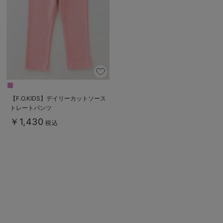
ベビー リュック
erbaviva（エルバビーバ）
ベビー 小物
安心の日本製。先輩ママが買ってよかった！本当に必要な出産準備品
ハレの日に着るANGELIEBEのセレモニー
買って正解！高評価レビューアイテム
冬に可愛いニットがお得！
【F.O.KIDS】デイリーカットソース
トレートパンツ
親子コーデ｜ママとベビーにおすすめ！
￥1,430
税込
便利な育児家電
Gift Selection 出産祝い
ロンパースはいつからいつまで使う？選ぶポイントも解説！
保育園・入園準備特集
ファルスカ