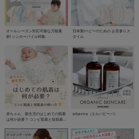
オールシーズン対応可能な万能素
日本製!ベビーのための お宮参りス
材! シンカーパイル特集
タイル
赤ちゃん、新生児のはじめての肌着
erbaviva（エルバビーバ）
は何が必要？ コンビ肌着と短肌着
の使い方