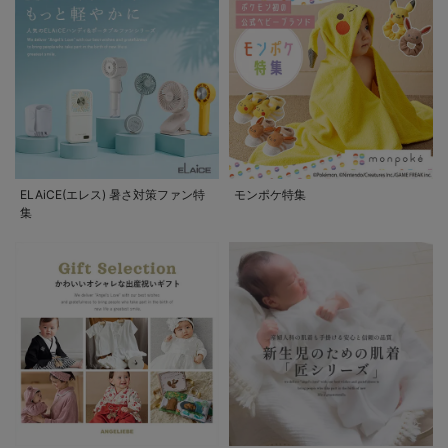
ELAiCE(エレス) 暑さ対策ファン特
モンポケ特集
集