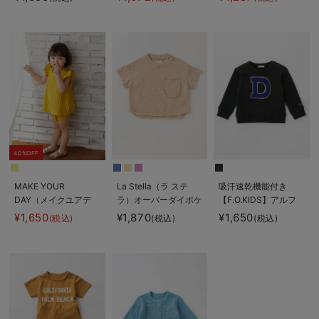
40%OFF
MAKE YOUR
La Stella（ラ ステ
吸汗速乾機能付き
DAY（メイクユアデ
ラ）オーバーダイポケ
【F.O.KIDS】アルフ
イ）プリーツセットア
ットTシャツ
ァベットトレーナー
¥1,650
¥1,870
¥1,650
(税込)
(税込)
(税込)
ップ