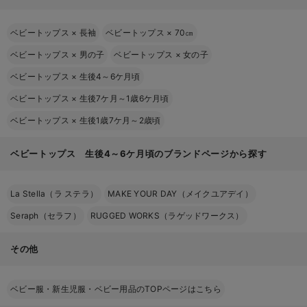
ベビートップス
×
長袖
ベビートップス
×
70㎝
ベビートップス
×
男の子
ベビートップス
×
女の子
ベビートップス
×
生後4～6ケ月頃
ベビートップス
×
生後7ケ月～1歳6ケ月頃
ベビートップス
×
生後1歳7ケ月～2歳頃
ベビートップス 生後4～6ケ月頃のブランドページから探す
La Stella（ラ ステラ）
MAKE YOUR DAY（メイクユアデイ）
Seraph（セラフ）
RUGGED WORKS（ラゲッドワークス）
その他
ベビー服・新生児服・ベビー用品のTOPページはこちら