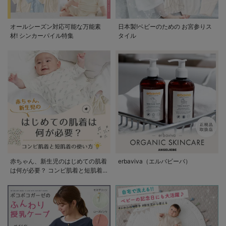
オールシーズン対応可能な万能素
日本製!ベビーのための お宮参りス
材! シンカーパイル特集
タイル
赤ちゃん、新生児のはじめての肌着
erbaviva（エルバビーバ）
は何が必要？ コンビ肌着と短肌着
の使い方