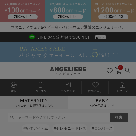
2026/NewArrival
送料495円(一部地域を除く) 7,700円以上で送料無料
マタニティウェア&ベビー服・ベビーウェア通販のエンジェリーベ。
LINE お友達登録で500円OFF
click
0
新作
カテゴリ
ランキング
お気に入り
ログイン
MATERNITY
BABY
戻る
戻る
戻る
戻る
戻る
戻る
戻る
戻る
戻る
戻る
戻る
戻る
戻る
戻る
戻る
戻る
戻る
戻る
戻る
戻る
戻る
戻る
戻る
戻る
戻る
戻る
戻る
戻る
戻る
戻る
戻る
カートに入れる
マタニティ & 授乳服はこちら
ベビー用品はこちら
新生児服全て
ベビー服全て
シーズンアイテム全て
ベビー・新生児 寝具全て
ベビー 雑貨全て
お出かけグッズ全て
ベビー｜季節の特集全て
アウトレット全て
特集全て
再入荷全て
送料無料アイテム全て
ブラキャミ おまとめ
【37周年祭セール】
気温差別オススメアイ
マタニティウェア お
こだわりの履き心地！
出産準備応援割全て
春のマタニティワンピ
Gift Selection 
冬の冷え対策インナー
入院準備の持ち物チェ
冬のあったか特集全て
閉じる
出産準備
ロンパース・カバーオール
甚平・浴衣
ベビーベッド・布団 （ベビー・新生児）
ベビーカー
猛暑からベビーを守るひんやりグッズ
【アウトレット】ワンピース
抗菌防臭加工
再入荷｜インナー
ベビーチェア（ハイローチェア）・ベビーラック
ワンピース
【37周年祭セール】2
【15℃】3月下旬～
動きやすく着回しでき
強撚スムース(コスパ
【おまとめ割】パジャ
カジュアル
ジャケット派
マタニティパジャマ
【オフィスカジュアル
レギンスタイプ
【フォーマル】ワンピ
【ベビー】長袖
ハンカチ
快適ウェア10%OFF
セットアップ・ レイ
〜3,000円（税込）
薄くてあったか
入院してすぐ使うグッ
【冬のあったか特集】
#新作アイテム
#セレモニードレス
#ロンパース