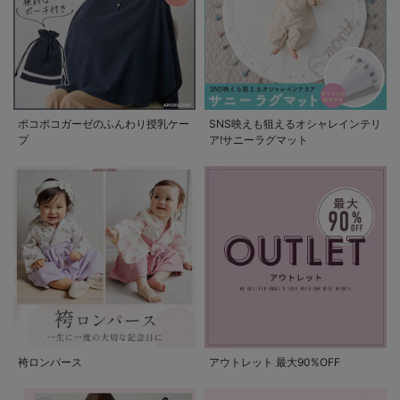
ポコポコガーゼのふんわり授乳ケー
SNS映えも狙えるオシャレインテリ
プ
ア!サニーラグマット
袴ロンパース
アウトレット 最大90%OFF