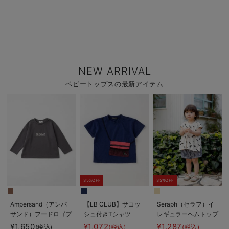
NEW ARRIVAL
ベビートップスの最新アイテム
35%OFF
35%OFF
Ampersand（アンパ
【LB CLUB】サコッ
Seraph（セラフ）イ
サンド）フードロゴプ
シュ付きTシャツ
レギュラーヘムトップ
リント ロングTシャツ
ス
¥1,650
¥1,072
¥1,287
(税込)
(税込)
(税込)