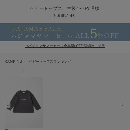
コンビ肌着・新生児/ベビー肌着
ベビー ワンピース
ベビー袴
ベビー ブランケット・タオルケット
子育て便利家電
抱っこ紐
夏のお役立ちベビーウェア
【アウトレット】トップス・授乳トップス
透け防止
再入荷｜アウター
トップス
【37周年祭セール】4
【〜10℃】3月中旬
涼しくて可愛い「ワン
デニム
きれいめトップス派
マタニティインナー
【オフィスカジュアル
パンツタイプ
【フォーマル】ボトム
【ベビー】半袖
2WAYオール
Aライン ・フレアワ
〜5,000円（税込）
綿混素材
赤ちゃんへ使うもの
【冬のあったか特集】
ベビートップス 生後4～6ケ月頃
ツーウェイオール・2WAYオール（新生児）
ベビー パンツ
おくるみ（新生児）
プレイマット・ベビー マット
ベビーケープ
シンカーパイル特集
【アウトレット】ボトムス
見えてもカワイイ
パンツ
レギンス
きれいめスカート派
ベビー
【フォーマル】トップ
【ベビー】グッズ
コンビ肌着
Iライン ・タイトシ
〜10,000円（税込）
腹巻・ひざ上パンツ
産後に使うグッズ
【冬のあったか特集】
対象商品 4件
ベビー ブルマ
ベビー 雑貨 小物
ベビーの動物なりきり特集
【アウトレット】パジャマ
コットン素材
スカート
オフィス
きれいめ美脚パンツ派
短肌着
快適ウェア10%OFF
ジャンパースカート/
10,001円（税込）〜
保温&リカバリー
【冬のあったか特集】
ベビー スカート
ベビー安全グッズ
ベビー 夏のお役立ちグッズ特集
【アウトレット】インナー
冷房対策
パジャマ
ツィード派
セット
ワーク・オフィス
女の子におススメのギ
レギンス・タイツ
→パジャマサマーセール全品5%OFF!詳細はコチラ
ベビートップス
ベビーおもちゃ
【素材別】ベビーロンパース特集
【アウトレット】ベビー
接触冷感素材
インナー
MAX55%OFF ブラッ
王道シンプル派
カジュアル
男の子におススメのギ
カップ付きインナー
RANKING
ベビートップスランキング
ベビー アウター
メモリアルグッズ
袴ロンパース特集
Tシャツブラ
雑貨
セットアップ派
フォーマル / オケー
定番ギフト
あったか度◎
1
ベビー セットアップ
授乳・調乳・お食事
ブラトップ
ベビー
あったかアイテム｜ベ
もらって嬉しいギフト
裏起毛素材
スタイ・よだれかけ（新生児・ベビー）
哺乳瓶
親子セット
かわいくておもしろい
ベビー帽子（新生児・乳児）
赤ちゃん 洗剤・洗濯用品・お掃除
快適機能ウェア特集 トップス
何枚あっても嬉しいア
新生児スリーパー・ベビーパジャマ
赤ちゃん お風呂・ベビースキンケア
快適機能ウェア特集 ボトムス
長く使えるアイテム
おむつ関連グッズ
快適機能ウェア特集 パジャマ
ベビーシューズ・ファーストシューズ・ベビー靴下
お部屋映えアイテム