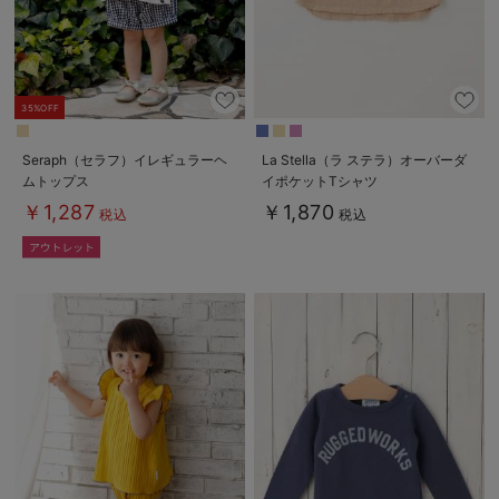
デロンギ
入院準備の持ち物チェック
35%OFF
Seraph（セラフ）イレギュラーヘ
La Stella（ラ ステラ）オーバーダ
ムトップス
イポケットTシャツ
￥1,287
￥1,870
税込
税込