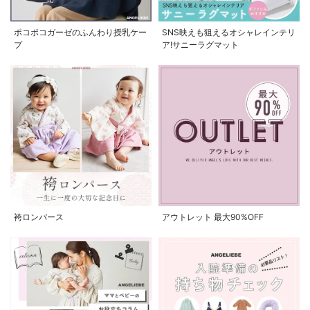
ポコポコガーゼのふんわり授乳ケー
SNS映えも狙えるオシャレインテリ
プ
ア!サニーラグマット
袴ロンパース
アウトレット 最大90%OFF