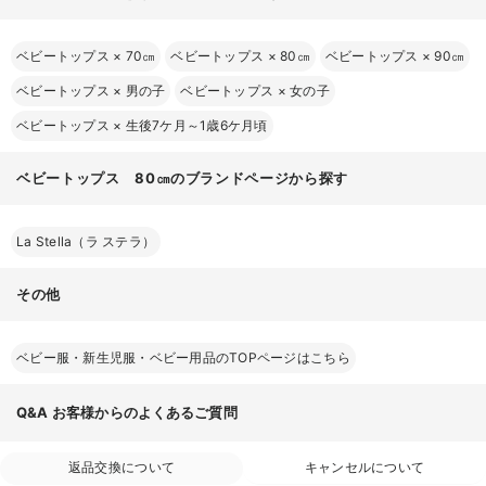
ベビートップス
×
70㎝
ベビートップス
×
80㎝
ベビートップス
×
90㎝
ベビートップス
×
男の子
ベビートップス
×
女の子
ベビートップス
×
生後7ケ月～1歳6ケ月頃
ベビートップス 80㎝のブランドページから探す
La Stella（ラ ステラ）
その他
ベビー服・新生児服・ベビー用品のTOPページはこちら
Q&A
お客様からのよくあるご質問
返品交換について
キャンセルについて