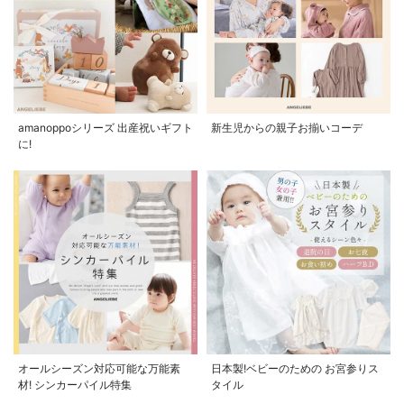
amanoppoシリーズ 出産祝いギフト
新生児からの親子お揃いコーデ
に!
オールシーズン対応可能な万能素
日本製!ベビーのための お宮参りス
材! シンカーパイル特集
タイル