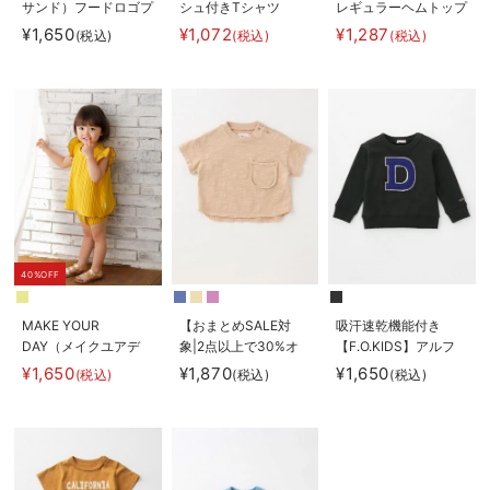
サンド）フードロゴプ
シュ付きTシャツ
レギュラーヘムトップ
リント ロングTシャツ
ス
¥1,650
¥1,072
¥1,287
(税込)
(税込)
(税込)
40%OFF
MAKE YOUR
【おまとめSALE対
吸汗速乾機能付き
DAY（メイクユアデ
象|2点以上で30%オ
【F.O.KIDS】アルフ
イ）プリーツセットア
フ】La Stella（ラ ス
ァベットトレーナー
¥1,650
¥1,870
¥1,650
(税込)
(税込)
(税込)
ップ
テラ）オーバーダイポ
ケットTシャツ