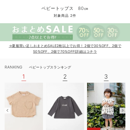
コンビ肌着・新生児/ベビー肌着
ベビー ワンピース
ベビー袴
ベビー ブランケット・タオルケット
子育て便利家電
抱っこ紐
夏のお役立ちベビーウェア
【アウトレット】トップス・授乳トップス
透け防止
再入荷｜アウター
トップス
【37周年祭セール】4
【〜10℃】3月中旬
涼しくて可愛い「ワン
デニム
きれいめトップス派
マタニティインナー
【オフィスカジュアル
パンツタイプ
【フォーマル】ボトム
【ベビー】半袖
2WAYオール
Aライン ・フレアワ
〜5,000円（税込）
綿混素材
赤ちゃんへ使うもの
【冬のあったか特集】
ベビートップス 80㎝
ツーウェイオール・2WAYオール（新生児）
ベビー パンツ
おくるみ（新生児）
プレイマット・ベビー マット
ベビーケープ
シンカーパイル特集
【アウトレット】ボトムス
見えてもカワイイ
パンツ
レギンス
きれいめスカート派
ベビー
【フォーマル】トップ
【ベビー】グッズ
コンビ肌着
Iライン ・タイトシ
〜10,000円（税込）
腹巻・ひざ上パンツ
産後に使うグッズ
【冬のあったか特集】
対象商品 2件
ベビー ブルマ
ベビー 雑貨 小物
ベビーの動物なりきり特集
【アウトレット】パジャマ
コットン素材
スカート
オフィス
きれいめ美脚パンツ派
短肌着
快適ウェア10%OFF
ジャンパースカート/
10,001円（税込）〜
保温&リカバリー
【冬のあったか特集】
ベビー スカート
ベビー安全グッズ
ベビー 夏のお役立ちグッズ特集
【アウトレット】インナー
冷房対策
パジャマ
ツィード派
セット
ワーク・オフィス
女の子におススメのギ
レギンス・タイツ
→夏服買い足しおまとめSALE2枚以上でお得！ 2個で30%OFF、2個で
ベビートップス
ベビーおもちゃ
【素材別】ベビーロンパース特集
【アウトレット】ベビー
接触冷感素材
インナー
MAX55%OFF ブラッ
王道シンプル派
カジュアル
男の子におススメのギ
カップ付きインナー
50%OFF、2個で70%OFF!詳細はコチラ
ベビー アウター
メモリアルグッズ
袴ロンパース特集
Tシャツブラ
雑貨
セットアップ派
フォーマル / オケー
定番ギフト
あったか度◎
RANKING
ベビートップスランキング
ベビー セットアップ
授乳・調乳・お食事
ブラトップ
ベビー
あったかアイテム｜ベ
もらって嬉しいギフト
裏起毛素材
1
2
3
スタイ・よだれかけ（新生児・ベビー）
哺乳瓶
親子セット
かわいくておもしろい
ベビー帽子（新生児・乳児）
赤ちゃん 洗剤・洗濯用品・お掃除
快適機能ウェア特集 トップス
何枚あっても嬉しいア
新生児スリーパー・ベビーパジャマ
赤ちゃん お風呂・ベビースキンケア
快適機能ウェア特集 ボトムス
長く使えるアイテム
おむつ関連グッズ
快適機能ウェア特集 パジャマ
ベビーシューズ・ファーストシューズ・ベビー靴下
お部屋映えアイテム