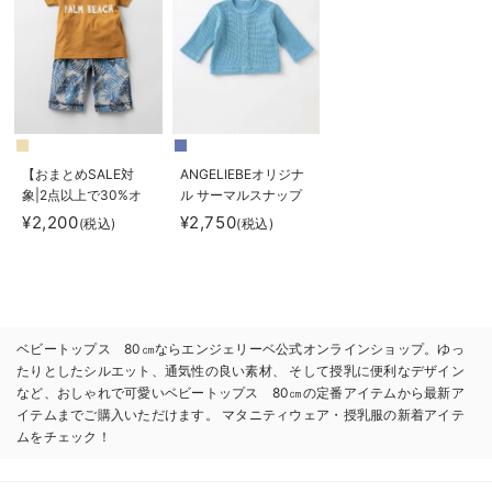
【おまとめSALE対
ANGELIEBEオリジナ
象|2点以上で30%オ
ル サーマルスナップ
フ】Ampersand（ア
カーディガン
¥2,200
¥2,750
(税込)
(税込)
ンパサンド）プリント
Ｔシャツ＆ボタニカル
パンツ2点セット
ベビートップス 80㎝ならエンジェリーベ公式オンラインショップ。ゆっ
たりとしたシルエット、通気性の良い素材、 そして授乳に便利なデザイン
など、おしゃれで可愛いベビートップス 80㎝の定番アイテムから最新ア
イテムまでご購入いただけます。 マタニティウェア・授乳服の新着アイテ
ムをチェック！