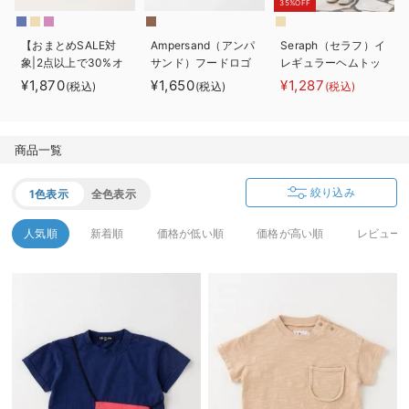
35%OFF
ベビー リュック
erbaviva（エルバビーバ）
【おまとめSALE対
Ampersand（アンパ
Seraph（セラフ）イ
ベビー 小物
安心の日本製。先輩ママが買ってよかった！本当に必要な出産準備品
象|2点以上で30%オ
サンド）フードロゴ
レギュラーヘムトッ
フ】La Stella（ラ ス
プリント ロングTシ
プス
¥1,870
¥1,650
¥1,287
(税込)
(税込)
(税込)
ハレの日に着るANGELIEBEのセレモニー
テラ）オーバーダイ
ャツ
ポケットTシャツ
買って正解！高評価レビューアイテム
商品一覧
冬に可愛いニットがお得！
絞り込み
1色表示
全色表示
親子コーデ｜ママとベビーにおすすめ！
人気順
新着順
価格が低い順
価格が高い順
レビュー
便利な育児家電
Gift Selection 出産祝い
ロンパースはいつからいつまで使う？選ぶポイントも解説！
保育園・入園準備特集
ファルスカ