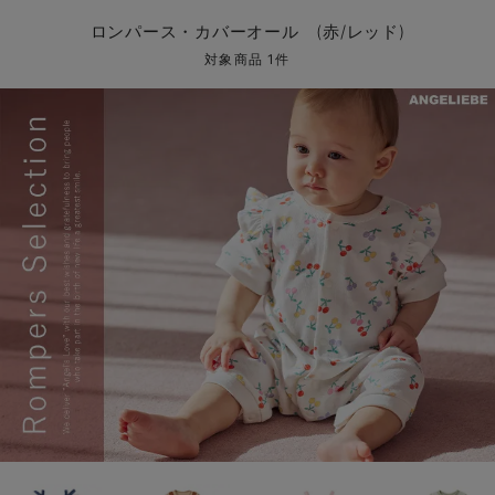
コンビ肌着・新生児/ベビー肌着
ベビー ワンピース
ベビー袴
ベビー ブランケット・タオルケット
子育て便利家電
抱っこ紐
夏のお役立ちベビーウェア
【アウトレット】トップス・授乳トップス
透け防止
再入荷｜アウター
トップス
【37周年祭セール】4
【〜10℃】3月中旬
涼しくて可愛い「ワン
デニム
きれいめトップス派
マタニティインナー
【オフィスカジュアル
パンツタイプ
【フォーマル】ボトム
【ベビー】半袖
2WAYオール
Aライン ・フレアワ
〜5,000円（税込）
綿混素材
赤ちゃんへ使うもの
【冬のあったか特集】
ロンパース・カバーオール (赤/レッド)
ツーウェイオール・2WAYオール（新生児）
ベビー パンツ
おくるみ（新生児）
プレイマット・ベビー マット
ベビーケープ
シンカーパイル特集
【アウトレット】ボトムス
見えてもカワイイ
パンツ
レギンス
きれいめスカート派
ベビー
【フォーマル】トップ
【ベビー】グッズ
コンビ肌着
Iライン ・タイトシ
〜10,000円（税込）
腹巻・ひざ上パンツ
産後に使うグッズ
【冬のあったか特集】
対象商品 1件
ベビー ブルマ
ベビー 雑貨 小物
ベビーの動物なりきり特集
【アウトレット】パジャマ
コットン素材
スカート
オフィス
きれいめ美脚パンツ派
短肌着
快適ウェア10%OFF
ジャンパースカート/
10,001円（税込）〜
保温&リカバリー
【冬のあったか特集】
ベビー スカート
ベビー安全グッズ
ベビー 夏のお役立ちグッズ特集
【アウトレット】インナー
冷房対策
パジャマ
ツィード派
セット
ワーク・オフィス
女の子におススメのギ
レギンス・タイツ
ベビートップス
ベビーおもちゃ
【素材別】ベビーロンパース特集
【アウトレット】ベビー
接触冷感素材
インナー
MAX55%OFF ブラッ
王道シンプル派
カジュアル
男の子におススメのギ
カップ付きインナー
ベビー アウター
メモリアルグッズ
袴ロンパース特集
Tシャツブラ
雑貨
セットアップ派
フォーマル / オケー
定番ギフト
あったか度◎
ベビー セットアップ
授乳・調乳・お食事
ブラトップ
ベビー
あったかアイテム｜ベ
もらって嬉しいギフト
裏起毛素材
スタイ・よだれかけ（新生児・ベビー）
哺乳瓶
親子セット
かわいくておもしろい
ベビー帽子（新生児・乳児）
赤ちゃん 洗剤・洗濯用品・お掃除
快適機能ウェア特集 トップス
何枚あっても嬉しいア
新生児スリーパー・ベビーパジャマ
赤ちゃん お風呂・ベビースキンケア
快適機能ウェア特集 ボトムス
長く使えるアイテム
おむつ関連グッズ
快適機能ウェア特集 パジャマ
ベビーシューズ・ファーストシューズ・ベビー靴下
お部屋映えアイテム