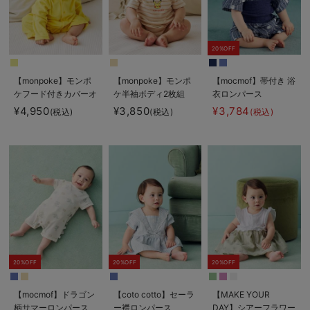
20%OFF
【monpoke】モンポ
【monpoke】モンポ
【mocmof】帯付き 浴
ケフード付きカバーオ
ケ半袖ボディ2枚組
衣ロンパース
ール
¥4,950
¥3,850
¥3,784
(税込)
(税込)
(税込)
20%OFF
20%OFF
20%OFF
【mocmof】ドラゴン
【coto cotto】セーラ
【MAKE YOUR
柄サマーロンパース
ー襟ロンパース
DAY】シアーフラワー