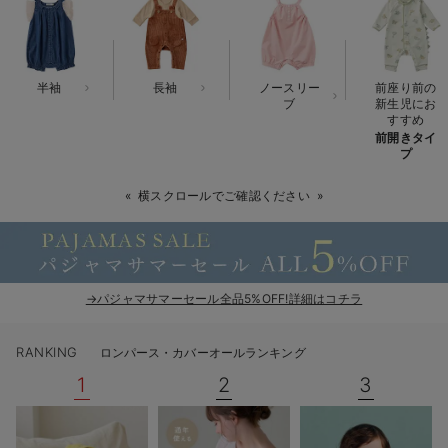
ベビー リュック
erbaviva（エルバビーバ）
ベビー 小物
安心の日本製。先輩ママが買ってよかった！本当に必要な出産準備品
半袖
長袖
ノースリー
前座り前の
ハレの日に着るANGELIEBEのセレモニー
ブ
新生児にお
すすめ
前開きタイ
買って正解！高評価レビューアイテム
プ
冬に可愛いニットがお得！
横スクロールでご確認ください
親子コーデ｜ママとベビーにおすすめ！
便利な育児家電
→パジャマサマーセール全品5%OFF!詳細はコチラ
Gift Selection 出産祝い
ロンパースはいつからいつまで使う？選ぶポイントも解説！
RANKING
ロンパース・カバーオールランキング
1
2
3
保育園・入園準備特集
ファルスカ