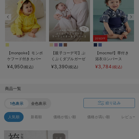
デロンギ
入院準備の持ち物チェック
20%OFF
【monpoke】モンポ
【親子コーデ可】ぷ
【mocmof】帯付き
ケフード付きカバー
くぷくダブルガーゼ
浴衣ロンパース
オール
ツーウェイオール
¥4,950
¥3,390
¥3,784
(税込)
(税込)
(税込)
（2wayオール） ロ
ンパース
商品一覧
絞り込み
1色表示
全色表示
人気順
新着順
価格が低い順
価格が高い順
レビュー