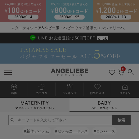
2026/NewArrival
送料495円(一部地域を除く) 7,700円以上で送料無料
マタニティウェア&ベビー服・ベビーウェア通販のエンジェリーベ。
LINE お友達登録で500円OFF
click
0
新作
カテゴリ
ランキング
お気に入り
ログイン
MATERNITY
BABY
戻る
戻る
戻る
戻る
戻る
戻る
戻る
戻る
戻る
戻る
戻る
戻る
戻る
戻る
戻る
戻る
戻る
戻る
戻る
戻る
戻る
戻る
戻る
戻る
戻る
戻る
戻る
戻る
戻る
戻る
戻る
カートに入れる
マタニティ & 授乳服はこちら
ベビー用品はこちら
新生児服全て
ベビー服全て
シーズンアイテム全て
ベビー・新生児 寝具全て
ベビー 雑貨全て
お出かけグッズ全て
ベビー｜季節の特集全て
アウトレット全て
特集全て
再入荷全て
送料無料アイテム全て
ブラキャミ おまとめ
【37周年祭セール】
気温差別オススメアイ
マタニティウェア お
こだわりの履き心地！
出産準備応援割全て
春のマタニティワンピ
Gift Selection 
冬の冷え対策インナー
入院準備の持ち物チェ
冬のあったか特集全て
閉じる
出産準備
ロンパース・カバーオール
甚平・浴衣
ベビーベッド・布団 （ベビー・新生児）
ベビーカー
猛暑からベビーを守るひんやりグッズ
【アウトレット】ワンピース
抗菌防臭加工
再入荷｜インナー
ベビーチェア（ハイローチェア）・ベビーラック
ワンピース
【37周年祭セール】2
【15℃】3月下旬～
動きやすく着回しでき
強撚スムース(コスパ
【おまとめ割】パジャ
カジュアル
ジャケット派
マタニティパジャマ
【オフィスカジュアル
レギンスタイプ
【フォーマル】ワンピ
【ベビー】長袖
ハンカチ
快適ウェア10%OFF
セットアップ・ レイ
〜3,000円（税込）
薄くてあったか
入院してすぐ使うグッ
【冬のあったか特集】
#新作アイテム
#セレモニードレス
#ロンパース