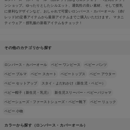
ンショップ。ゆったりとしたシルエット、通気性の良い素材、 そして授乳
に便利なデザインなど、おしゃれで可愛いロンパース・カバーオール (赤/
レッド)の定番アイテムから最新アイテムまでご購入いただけます。 マタニ
ティウェア・授乳服の新着アイテムをチェック！
その他のカテゴリから探す
ロンパース・カバーオール
ベビー ワンピース
ベビー パンツ
ベビー ブルマ
ベビー スカート
ベビートップス
ベビー アウター
ベビー セットアップ
スタイ・よだれかけ（新生児・ベビー）
ベビー帽子（新生児・乳児）
新生児スリーパー・ベビーパジャマ
ベビーシューズ・ファーストシューズ・ベビー靴下
ベビー リュック
ベビー 小物
カラーから探す（ロンパース・カバーオール）