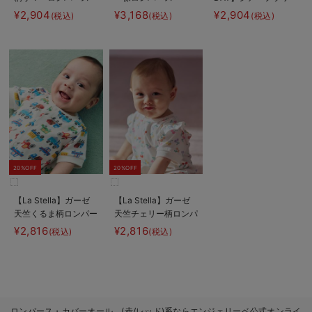
ロンパース
¥2,904
¥3,168
¥2,904
(税込)
(税込)
(税込)
20%OFF
20%OFF
【La Stella】ガーゼ
【La Stella】ガーゼ
天竺くるま柄ロンパー
天竺チェリー柄ロンパ
ス
ース
¥2,816
¥2,816
(税込)
(税込)
ロンパース・カバーオール (赤/レッド)系ならエンジェリーベ公式オンライ