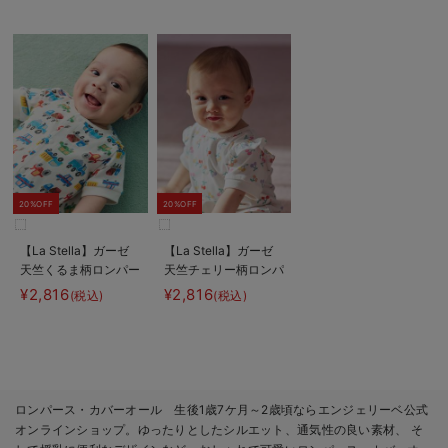
20%OFF
20%OFF
【La Stella】ガーゼ
【La Stella】ガーゼ
天竺くるま柄ロンパー
天竺チェリー柄ロンパ
ス
ース
¥2,816
¥2,816
(税込)
(税込)
ロンパース・カバーオール 生後1歳7ケ月～2歳頃ならエンジェリーベ公式
オンラインショップ。ゆったりとしたシルエット、通気性の良い素材、 そ