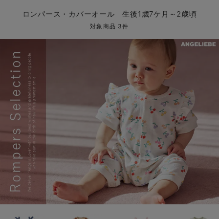
コンビ肌着・新生児/ベビー肌着
ベビー ワンピース
ベビー袴
ベビー ブランケット・タオルケット
子育て便利家電
抱っこ紐
夏のお役立ちベビーウェア
【アウトレット】トップス・授乳トップス
透け防止
再入荷｜アウター
トップス
【37周年祭セール】4
【〜10℃】3月中旬
涼しくて可愛い「ワン
デニム
きれいめトップス派
マタニティインナー
【オフィスカジュアル
パンツタイプ
【フォーマル】ボトム
【ベビー】半袖
2WAYオール
Aライン ・フレアワ
〜5,000円（税込）
綿混素材
赤ちゃんへ使うもの
【冬のあったか特集】
ロンパース・カバーオール 生後1歳7ケ月～2歳頃
ツーウェイオール・2WAYオール（新生児）
ベビー パンツ
おくるみ（新生児）
プレイマット・ベビー マット
ベビーケープ
シンカーパイル特集
【アウトレット】ボトムス
見えてもカワイイ
パンツ
レギンス
きれいめスカート派
ベビー
【フォーマル】トップ
【ベビー】グッズ
コンビ肌着
Iライン ・タイトシ
〜10,000円（税込）
腹巻・ひざ上パンツ
産後に使うグッズ
【冬のあったか特集】
対象商品 3件
ベビー ブルマ
ベビー 雑貨 小物
ベビーの動物なりきり特集
【アウトレット】パジャマ
コットン素材
スカート
オフィス
きれいめ美脚パンツ派
短肌着
快適ウェア10%OFF
ジャンパースカート/
10,001円（税込）〜
保温&リカバリー
【冬のあったか特集】
ベビー スカート
ベビー安全グッズ
ベビー 夏のお役立ちグッズ特集
【アウトレット】インナー
冷房対策
パジャマ
ツィード派
セット
ワーク・オフィス
女の子におススメのギ
レギンス・タイツ
ベビートップス
ベビーおもちゃ
【素材別】ベビーロンパース特集
【アウトレット】ベビー
接触冷感素材
インナー
MAX55%OFF ブラッ
王道シンプル派
カジュアル
男の子におススメのギ
カップ付きインナー
ベビー アウター
メモリアルグッズ
袴ロンパース特集
Tシャツブラ
雑貨
セットアップ派
フォーマル / オケー
定番ギフト
あったか度◎
ベビー セットアップ
授乳・調乳・お食事
ブラトップ
ベビー
あったかアイテム｜ベ
もらって嬉しいギフト
裏起毛素材
スタイ・よだれかけ（新生児・ベビー）
哺乳瓶
親子セット
かわいくておもしろい
ベビー帽子（新生児・乳児）
赤ちゃん 洗剤・洗濯用品・お掃除
快適機能ウェア特集 トップス
何枚あっても嬉しいア
新生児スリーパー・ベビーパジャマ
赤ちゃん お風呂・ベビースキンケア
快適機能ウェア特集 ボトムス
長く使えるアイテム
おむつ関連グッズ
快適機能ウェア特集 パジャマ
ベビーシューズ・ファーストシューズ・ベビー靴下
お部屋映えアイテム