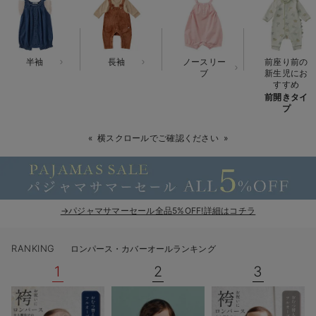
ベビー リュック
erbaviva（エルバビーバ）
ベビー 小物
安心の日本製。先輩ママが買ってよかった！本当に必要な出産準備品
半袖
長袖
ノースリー
前座り前の
ハレの日に着るANGELIEBEのセレモニー
ブ
新生児にお
すすめ
前開きタイ
買って正解！高評価レビューアイテム
プ
冬に可愛いニットがお得！
横スクロールでご確認ください
親子コーデ｜ママとベビーにおすすめ！
便利な育児家電
→パジャマサマーセール全品5%OFF!詳細はコチラ
Gift Selection 出産祝い
ロンパースはいつからいつまで使う？選ぶポイントも解説！
RANKING
ロンパース・カバーオールランキング
1
2
3
保育園・入園準備特集
ファルスカ