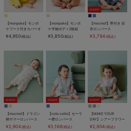
20%OFF
【monpoke】モンポ
【monpoke】モンポ
【mocmof】帯付き 浴
ケフード付きカバーオ
ケ半袖ボディ2枚組
衣ロンパース
ール
¥4,950
¥3,850
¥3,784
(税込)
(税込)
(税込)
20%OFF
20%OFF
20%OFF
【mocmof】ドラゴン
【coto cotto】セーラ
【MAKE YOUR
柄サマーロンパース
ー襟ロンパース
DAY】シアーフラワー
ロンパース
¥2,904
¥3,168
¥2,904
(税込)
(税込)
(税込)