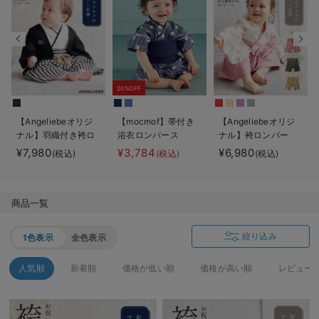
デロンギ
入院準備の持ち物チェック
20%OFF
【Angeliebeオリジ
【mocmof】帯付き
【Angeliebeオリジ
ナル】羽織付き袴ロ
浴衣ロンパース
ナル】袴ロンパー
ンパース 男の子
ス 男の子 女の子
¥7,980
¥3,784
¥6,980
(税込)
(税込)
(税込)
商品一覧
絞り込み
1色表示
全色表示
人気順
新着順
価格が低い順
価格が高い順
レビュー