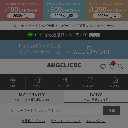
2026/NewArrival
送料495円(一部地域を除く) 7,700円以上で送料無料
マタニティウェア&ベビー服・ベビーウェア通販のエンジェリーベ。
LINE お友達登録で500円OFF
click
0
新作
カテゴリ
ランキング
お気に入り
ログイン
MATERNITY
BABY
戻る
戻る
戻る
戻る
戻る
戻る
戻る
戻る
戻る
戻る
戻る
戻る
戻る
戻る
戻る
戻る
戻る
戻る
戻る
戻る
戻る
戻る
戻る
戻る
戻る
戻る
戻る
戻る
戻る
戻る
戻る
カートに入れる
マタニティ & 授乳服はこちら
ベビー用品はこちら
新生児服全て
ベビー服全て
シーズンアイテム全て
ベビー・新生児 寝具全て
ベビー 雑貨全て
お出かけグッズ全て
ベビー｜季節の特集全て
アウトレット全て
特集全て
再入荷全て
送料無料アイテム全て
ブラキャミ おまとめ
【37周年祭セール】
気温差別オススメアイ
マタニティウェア お
こだわりの履き心地！
出産準備応援割全て
春のマタニティワンピ
Gift Selection 
冬の冷え対策インナー
入院準備の持ち物チェ
冬のあったか特集全て
閉じる
出産準備
ロンパース・カバーオール
甚平・浴衣
ベビーベッド・布団 （ベビー・新生児）
ベビーカー
猛暑からベビーを守るひんやりグッズ
【アウトレット】ワンピース
抗菌防臭加工
再入荷｜インナー
ベビーチェア（ハイローチェア）・ベビーラック
ワンピース
【37周年祭セール】2
【15℃】3月下旬～
動きやすく着回しでき
強撚スムース(コスパ
【おまとめ割】パジャ
カジュアル
ジャケット派
マタニティパジャマ
【オフィスカジュアル
レギンスタイプ
【フォーマル】ワンピ
【ベビー】長袖
ハンカチ
快適ウェア10%OFF
セットアップ・ レイ
〜3,000円（税込）
薄くてあったか
入院してすぐ使うグッ
【冬のあったか特集】
#新作アイテム
#セレモニードレス
#ロンパース