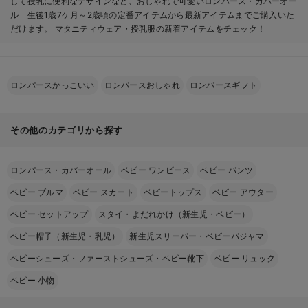
して授乳に便利なデザインなど、おしゃれで可愛いロンパース・カバーオー
ル 生後1歳7ケ月～2歳頃の定番アイテムから最新アイテムまでご購入いた
だけます。 マタニティウェア・授乳服の新着アイテムをチェック！
ロンパースかっこいい
ロンパースおしゃれ
ロンパースギフト
その他のカテゴリから探す
ロンパース・カバーオール
ベビー ワンピース
ベビー パンツ
ベビー ブルマ
ベビー スカート
ベビートップス
ベビー アウター
ベビー セットアップ
スタイ・よだれかけ（新生児・ベビー）
ベビー帽子（新生児・乳児）
新生児スリーパー・ベビーパジャマ
ベビーシューズ・ファーストシューズ・ベビー靴下
ベビー リュック
ベビー 小物