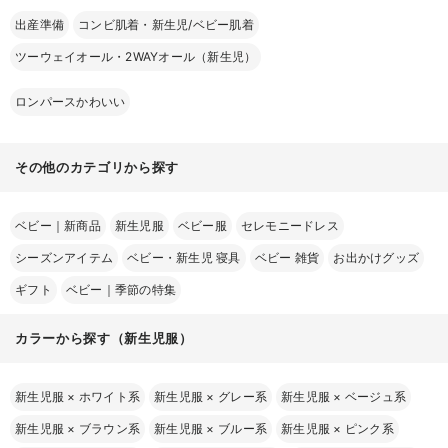
出産準備
コンビ肌着・新生児/ベビー肌着
ツーウェイオール・2WAYオール（新生児）
ロンパースかわいい
その他のカテゴリから探す
ベビー｜新商品
新生児服
ベビー服
セレモニードレス
シーズンアイテム
ベビー・新生児 寝具
ベビー 雑貨
お出かけグッズ
ギフト
ベビー｜季節の特集
カラーから探す（新生児服）
新生児服
×
ホワイト系
新生児服
×
グレー系
新生児服
×
ベージュ系
新生児服
×
ブラウン系
新生児服
×
ブルー系
新生児服
×
ピンク系