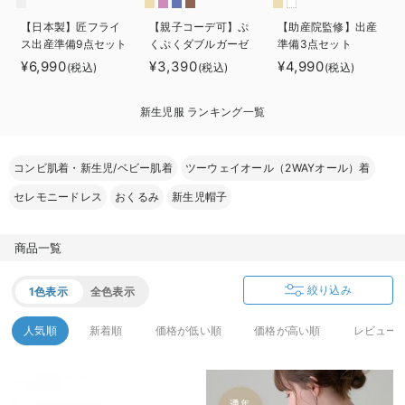
ベビー リュック
erbaviva（エルバビーバ）
【日本製】匠フライ
【親子コーデ可】ぷ
【助産院監修】出産
ス出産準備9点セット
くぷくダブルガーゼ
準備3点セット
ベビー 小物
安心の日本製。先輩ママが買ってよかった！本当に必要な出産準備品
ツーウェイオール
¥6,990
¥3,390
¥4,990
(税込)
(税込)
(税込)
（2wayオール） ロ
ハレの日に着るANGELIEBEのセレモニー
ンパース
新生児服 ランキング一覧
買って正解！高評価レビューアイテム
冬に可愛いニットがお得！
コンビ肌着・新生児/ベビー肌着
ツーウェイオール（2WAYオール）着
セレモニードレス
おくるみ
新生児帽子
親子コーデ｜ママとベビーにおすすめ！
便利な育児家電
商品一覧
Gift Selection 出産祝い
絞り込み
1色表示
全色表示
ロンパースはいつからいつまで使う？選ぶポイントも解説！
人気順
新着順
価格が低い順
価格が高い順
レビュー
保育園・入園準備特集
ファルスカ