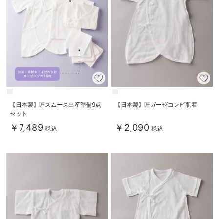
【日本製】匠スムース出産準備9点
【日本製】匠ガーゼコンビ肌着
セット
￥7,489
￥2,090
税込
税込