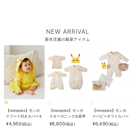
NEW ARRIVAL
新生児服の最新アイテム
【monpoke】モンポ
【monpoke】モンポ
【monpoke】モンポ
ケフード付きカバーオ
ケオーガニック出産準
ケベビーギフトカバー
ール
備セット
オール3点セット
¥4,950
¥8,800
¥6,490
(税込)
(税込)
(税込)