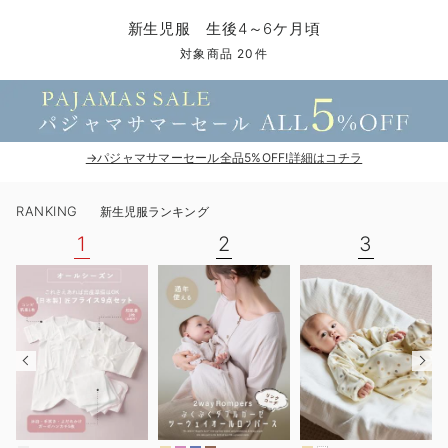
コンビ肌着・新生児/ベビー肌着
ベビー ワンピース
ベビー袴
ベビー ブランケット・タオルケット
子育て便利家電
抱っこ紐
夏のお役立ちベビーウェア
【アウトレット】トップス・授乳トップス
透け防止
再入荷｜アウター
トップス
【37周年祭セール】4
【〜10℃】3月中旬
涼しくて可愛い「ワン
デニム
きれいめトップス派
マタニティインナー
【オフィスカジュアル
パンツタイプ
【フォーマル】ボトム
【ベビー】半袖
2WAYオール
Aライン ・フレアワ
〜5,000円（税込）
綿混素材
赤ちゃんへ使うもの
【冬のあったか特集】
新生児服 生後4～6ケ月頃
ツーウェイオール・2WAYオール（新生児）
ベビー パンツ
おくるみ（新生児）
プレイマット・ベビー マット
ベビーケープ
シンカーパイル特集
【アウトレット】ボトムス
見えてもカワイイ
パンツ
レギンス
きれいめスカート派
ベビー
【フォーマル】トップ
【ベビー】グッズ
コンビ肌着
Iライン ・タイトシ
〜10,000円（税込）
腹巻・ひざ上パンツ
産後に使うグッズ
【冬のあったか特集】
対象商品 20件
ベビー ブルマ
ベビー 雑貨 小物
ベビーの動物なりきり特集
【アウトレット】パジャマ
コットン素材
スカート
オフィス
きれいめ美脚パンツ派
短肌着
快適ウェア10%OFF
ジャンパースカート/
10,001円（税込）〜
保温&リカバリー
【冬のあったか特集】
ベビー スカート
ベビー安全グッズ
ベビー 夏のお役立ちグッズ特集
【アウトレット】インナー
冷房対策
パジャマ
ツィード派
セット
ワーク・オフィス
女の子におススメのギ
レギンス・タイツ
→パジャマサマーセール全品5%OFF!詳細はコチラ
ベビートップス
ベビーおもちゃ
【素材別】ベビーロンパース特集
【アウトレット】ベビー
接触冷感素材
インナー
MAX55%OFF ブラッ
王道シンプル派
カジュアル
男の子におススメのギ
カップ付きインナー
RANKING
新生児服ランキング
ベビー アウター
メモリアルグッズ
袴ロンパース特集
Tシャツブラ
雑貨
セットアップ派
フォーマル / オケー
定番ギフト
あったか度◎
1
2
3
ベビー セットアップ
授乳・調乳・お食事
ブラトップ
ベビー
あったかアイテム｜ベ
もらって嬉しいギフト
裏起毛素材
スタイ・よだれかけ（新生児・ベビー）
哺乳瓶
親子セット
かわいくておもしろい
ベビー帽子（新生児・乳児）
赤ちゃん 洗剤・洗濯用品・お掃除
快適機能ウェア特集 トップス
何枚あっても嬉しいア
新生児スリーパー・ベビーパジャマ
赤ちゃん お風呂・ベビースキンケア
快適機能ウェア特集 ボトムス
長く使えるアイテム
おむつ関連グッズ
快適機能ウェア特集 パジャマ
ベビーシューズ・ファーストシューズ・ベビー靴下
お部屋映えアイテム