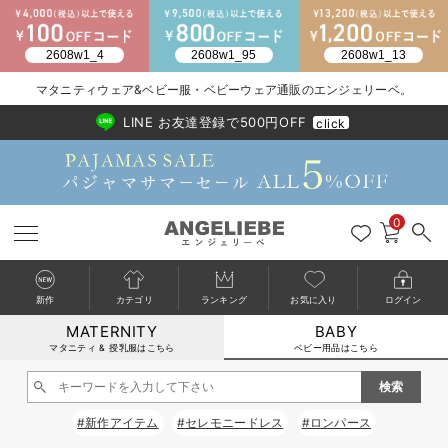
マタニティウェア&ベビー服・ベビーウェア通販のエンジェリーベ。
2026/NewArrival
送料495円(一部地域を除く) 7,700円以上で送料無料
LINE お友達登録で500円OFF
click
0
新作
カテゴリ
ランキング
お気に入り
ログイン
MATERNITY
BABY
戻る
戻る
戻る
戻る
戻る
戻る
戻る
戻る
戻る
戻る
戻る
戻る
戻る
戻る
戻る
戻る
戻る
戻る
戻る
戻る
戻る
戻る
戻る
戻る
戻る
戻る
戻る
戻る
戻る
戻る
戻る
カートに入れる
マタニティ & 授乳服はこちら
ベビー用品はこちら
新生児服全て
ベビー服全て
シーズンアイテム全て
ベビー・新生児 寝具全て
ベビー 雑貨全て
お出かけグッズ全て
ベビー｜季節の特集全て
アウトレット全て
特集全て
再入荷全て
送料無料アイテム全て
ブラキャミ おまとめ
【37周年祭セール】
気温差別オススメアイ
マタニティウェア お
こだわりの履き心地！
出産準備応援割全て
春のマタニティワンピ
Gift Selection 
冬の冷え対策インナー
入院準備の持ち物チェ
冬のあったか特集全て
閉じる
出産準備
ロンパース・カバーオール
甚平・浴衣
ベビーベッド・布団 （ベビー・新生児）
ベビーカー
猛暑からベビーを守るひんやりグッズ
【アウトレット】ワンピース
抗菌防臭加工
再入荷｜インナー
ベビーチェア（ハイローチェア）・ベビーラック
ワンピース
【37周年祭セール】2
【15℃】3月下旬～
動きやすく着回しでき
強撚スムース(コスパ
【おまとめ割】パジャ
カジュアル
ジャケット派
マタニティパジャマ
【オフィスカジュアル
レギンスタイプ
【フォーマル】ワンピ
【ベビー】長袖
ハンカチ
快適ウェア10%OFF
セットアップ・ レイ
〜3,000円（税込）
薄くてあったか
入院してすぐ使うグッ
【冬のあったか特集】
#新作アイテム
#セレモニードレス
#ロンパース