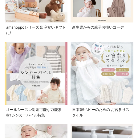
amanoppoシリーズ 出産祝いギフト
新生児からの親子お揃いコーデ
に!
オールシーズン対応可能な万能素
日本製!ベビーのための お宮参りス
材! シンカーパイル特集
タイル