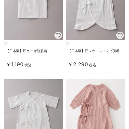
【日本製】匠ガーゼ短肌着
【日本製】匠フライスコンビ肌着
￥1,190
￥2,290
税込
税込