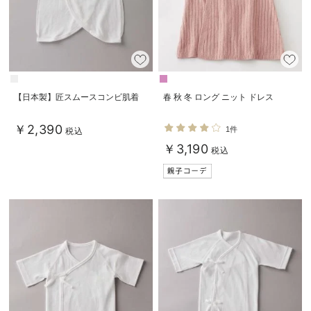
【日本製】匠スムースコンビ肌着
春 秋 冬 ロング ニット ドレス
￥2,390
1件
税込
￥3,190
税込