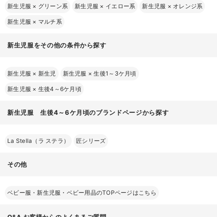
新生児服
×
グリーン系
新生児服
×
イエロー系
新生児服
×
オレンジ系
新生児服
×
マルチ系
新生児服をその他の条件から探す
新生児服
×
新生児
新生児服
×
生後1～3ケ月頃
新生児服
×
生後4～6ケ月頃
新生児服 生後4～6ケ月頃のブランドページから探す
La Stella（ラ ステラ）
匠シリーズ
その他
ベビー服・新生児服・ベビー用品のTOPページはこちら
Q&A
お客様からのよくあるご質問