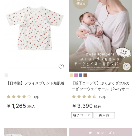
デロンギ
入院準備の持ち物チェック
【日本製】フライスプリント短肌着
【親子コーデ可】ぷくぷくダブルガ
ーゼ ツーウェイオール（2wayオー
ル） ロンパース
1件
12件
￥1,265
￥3,390
税込
税込