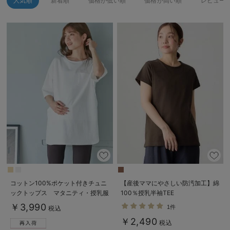
人気順
新着順
価格が低い順
価格が高い順
レビュー
デロンギ
入院準備の持ち物チェック
コットン100%ポケット付きチュニ
【産後ママにやさしい防汚加工】綿
ックトップス マタニティ・授乳服
100％授乳半袖TEE
【出産後も長く使える】
￥3,990
1件
税込
￥2,490
税込