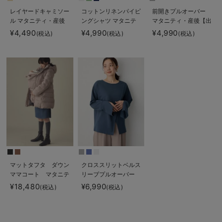
レイヤードキャミソー
コットンリネンパイピ
前開きプルオーバー
ル マタニティ・産後
ングシャツ マタニテ
マタニティ・産後【出
【出産後も長く使え
ィ・授乳服 【出産後
産後も長く使える】
¥4,490
¥4,990
¥4,990
(税込)
(税込)
(税込)
る】
も長く使える】
マットタフタ ダウン
クロススリットベルス
ママコート マタニテ
リーブプルオーバー
ィ・産後授乳服【出産
マタニティ・授乳服
¥18,480
¥6,990
(税込)
(税込)
後も長く使える】
【出産後も長く使え
Rosemadame（ロー
る】
ズマダム）