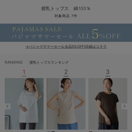
マタニティ パンツ
マタニティ ショーツ
授乳トップス
マタニティ オフィス 通勤服
授乳 ケープ
マタニティレギンス
【アウトレット】トップス・授乳トップス
透け防止
再入荷｜アウター
トップス
【37周年祭セール】4
【〜10℃】3月中旬
涼しくて可愛い「ワン
デニム
きれいめトップス派
マタニティインナー
【オフィスカジュアル
パンツタイプ
【フォーマル】ボトム
【ベビー】半袖
2WAYオール
Aライン ・フレアワ
〜5,000円（税込）
綿混素材
赤ちゃんへ使うもの
【冬のあったか特集】
授乳トップス 綿100％
マタニティ スカート
妊婦帯・腹帯・産前ガードル
マタニティ ドレス（結婚式・お呼ばれ）
【アウトレット】ボトムス
見えてもカワイイ
パンツ
レギンス
きれいめスカート派
ベビー
【フォーマル】トップ
【ベビー】グッズ
コンビ肌着
Iライン ・タイトシ
〜10,000円（税込）
腹巻・ひざ上パンツ
産後に使うグッズ
【冬のあったか特集】
対象商品 7件
マタニティ トップス
マタニティ 授乳 キャミソール
マタニティ フォーマル パンツ・ボトムス
【アウトレット】パジャマ
コットン素材
スカート
オフィス
きれいめ美脚パンツ派
短肌着
快適ウェア10%OFF
ジャンパースカート/
10,001円（税込）〜
保温&リカバリー
【冬のあったか特集】
マタニティ アウター（コート）・ママコート
産褥ショーツ
【アウトレット】インナー
冷房対策
パジャマ
ツィード派
セット
ワーク・オフィス
女の子におススメのギ
レギンス・タイツ
→パジャマサマーセール全品5%OFF!詳細はコチラ
骨盤・マタニティベルト （妊娠中・産後）
【アウトレット】ベビー
接触冷感素材
インナー
MAX55%OFF ブラッ
王道シンプル派
カジュアル
男の子におススメのギ
カップ付きインナー
RANKING
授乳トップスランキング
産後 ガードル インナー
Tシャツブラ
雑貨
セットアップ派
フォーマル / オケー
定番ギフト
あったか度◎
1
2
3
マタニティ 腹巻き
ブラトップ
ベビー
あったかアイテム｜ベ
もらって嬉しいギフト
裏起毛素材
親子セット
かわいくておもしろい
快適機能ウェア特集 トップス
何枚あっても嬉しいア
快適機能ウェア特集 ボトムス
長く使えるアイテム
快適機能ウェア特集 パジャマ
お部屋映えアイテム