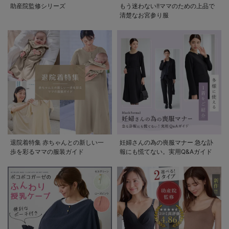
助産院監修シリーズ
もう迷わない!!ママのための上品で
清楚なお宮参り服
退院着特集 赤ちゃんとの新しい一
妊婦さんの為の喪服マナー 急な訃
歩を彩るママの服装ガイド
報にも慌てない。実用Q&Aガイド