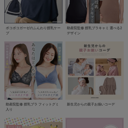
ポコポコガーゼのふんわり授乳ケー
助産院監修 授乳ブラキャミ 選べる2
プ
デザイン
助産院監修 授乳ブラ フィットグミ
新生児からの親子お揃いコーデ
入り