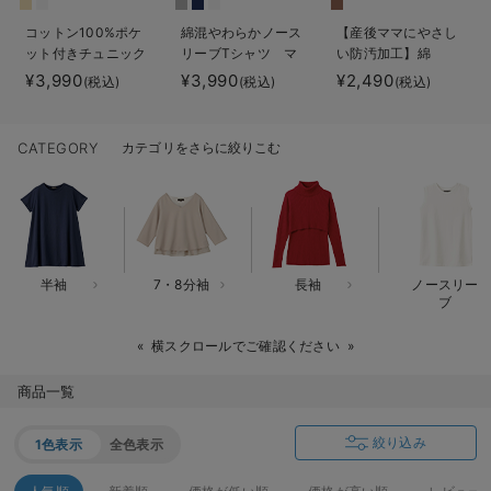
erbaviva（エルバビーバ）
コットン100%ポケ
綿混やわらかノース
【産後ママにやさし
ット付きチュニック
リーブTシャツ マ
い防汚加工】綿
安心の日本製。先輩ママが買ってよかった！本当に必要な出産準備品
トップス マタニテ
タニティ・産後授乳
100％授乳半袖TEE
¥3,990
¥3,990
¥2,490
(税込)
(税込)
(税込)
ィ・授乳服【出産後
服【出産後も長く使
ハレの日に着るANGELIEBEのセレモニー
も長く使える】
える】
CATEGORY
カテゴリをさらに絞りこむ
買って正解！高評価レビューアイテム
冬に可愛いニットがお得！
親子コーデ｜ママとベビーにおすすめ！
半袖
7・8分袖
長袖
ノースリー
便利な育児家電
ブ
Gift Selection 出産祝い
横スクロールでご確認ください
ロンパースはいつからいつまで使う？選ぶポイントも解説！
商品一覧
保育園・入園準備特集
絞り込み
1色表示
全色表示
ファルスカ