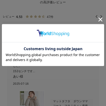
の高評価レビュー
レビュー
4.53
47件
お気に入り商品を確認する
良い
とても良いです、軽くてあたたかい。妊娠中もよく着ていま
した。
152センチです...
あい様
2025-07-16
マットタフタ ダウンママ
コート マタニティ・産後