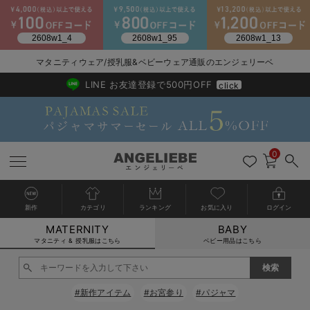
マタニティウェア/授乳服&ベビーウェア通販のエンジェリーベ
2026/NewArrival
送料495円(一部地域を除く) 7,700円以上で送料無料
LINE お友達登録で500円OFF
click
0
新作
カテゴリ
ランキング
お気に入り
ログイン
MATERNITY
BABY
戻る
戻る
戻る
戻る
戻る
戻る
戻る
戻る
戻る
戻る
戻る
戻る
戻る
戻る
戻る
戻る
戻る
戻る
戻る
戻る
戻る
戻る
戻る
戻る
戻る
戻る
戻る
戻る
戻る
戻る
戻る
カートに入れる
マタニティ & 授乳服はこちら
ベビー用品はこちら
マタニティウェア全て
マタニティ 下着・インナー全て
授乳服全て
マタニティ フォーマル全て
授乳用品全て
マタニティレッグウェア全て
マタニティ ボディケア全て
アウトレット全て
特集全て
再入荷全て
送料無料アイテム全て
ブラキャミ おまとめ
【37周年祭セール】
気温差別オススメアイ
マタニティウェア お
こだわりの履き心地！
出産準備応援割全て
春のマタニティワンピ
Gift Selection 
冬の冷え対策インナー
入院準備の持ち物チェ
冬のあったか特集全て
閉じる
マタニティ ワンピース
授乳ワンピース
マタニティ スーツ
妊婦用 抱き枕・授乳クッション
マタニティストッキング・タイツ
妊娠線クリーム
【アウトレット】ワンピース
抗菌防臭加工
再入荷｜インナー
授乳ブラ・マタニティブラ（マタニティインナー・産後用品）
ワンピース
【37周年祭セール】2
【15℃】3月下旬～
動きやすく着回しでき
強撚スムース(コスパ
【おまとめ割】パジャ
カジュアル
ジャケット派
マタニティパジャマ
【オフィスカジュアル
レギンスタイプ
【フォーマル】ワンピ
【ベビー】長袖
ハンカチ
快適ウェア10%OFF
セットアップ・ レイ
〜3,000円（税込）
薄くてあったか
入院してすぐ使うグッ
【冬のあったか特集】
#新作アイテム
#お宮参り
#パジャマ