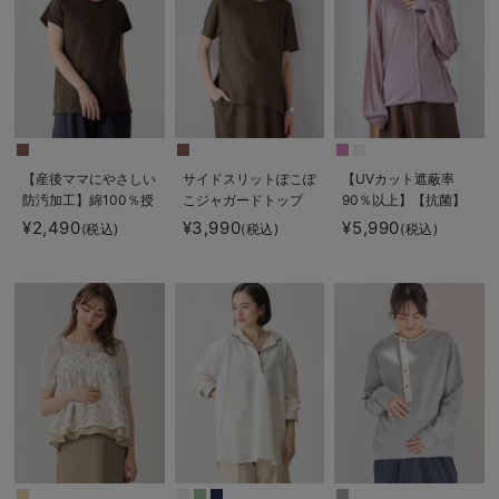
【産後ママにやさしい
サイドスリットぽこぽ
【UVカット遮蔽率
防汚加工】綿100％授
こジャガードトップ
90％以上】【抗菌】
乳半袖TEE
ス マタニティ・授乳
【接触冷感】前後２
¥2,490
¥3,990
¥5,990
(税込)
(税込)
(税込)
服【出産後も長く着ら
WAYカーディガン
れる】
マタニティ・授乳服
【出産後も長く使え
る】